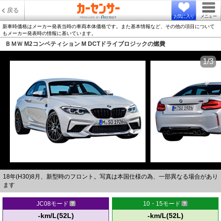
戻る
お気に入り
メニュー
新車時価格はメーカー発表当時の車両本体価格です。また基本情報など、その他の項目について
もメーカー発表時の情報に基いています。
ＢＭＷ M2コンペティション M DCTドライブロジックの燃費
1/3
18年(H30)8月、新型時のフロント。写真は本国仕様の為、一部異なる場合があり
ます
JC08モード
10・15モード
-km/L(52L)
-km/L(52L)