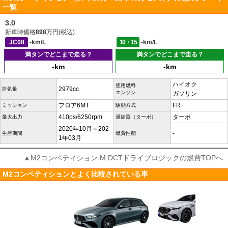
一覧
3.0
新車時価格
898
万円(税込)
JC08
-km/L
10・15
-km/L
満タンでどこまで走る？
満タンでどこまで走る？
-km
-km
ハイオク
使用燃料
2979cc
排気量
エンジン
ガソリン
フロア6MT
FR
ミッション
駆動方式
410ps/6250rpm
ターボ
最大出力
過給器（ターボ）
2020年10月～202
-
生産期間
燃費性能
1年03月
▲M2コンペティション M DCTドライブロジックの燃費TOPへ
M2コンペティションとよく比較されている車