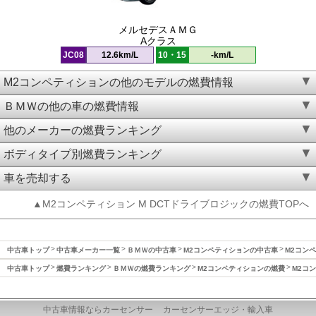
メルセデスＡＭＧ
Aクラス
JC08
12.6km/L
10・15
-km/L
M2コンペティションの他のモデルの燃費情報
ＢＭＷの他の車の燃費情報
他のメーカーの燃費ランキング
ボディタイプ別燃費ランキング
車を売却する
▲M2コンペティション M DCTドライブロジックの燃費TOPへ
中古車トップ
中古車メーカー一覧
ＢＭＷの中古車
M2コンペティションの中古車
M2コンペ
中古車トップ
燃費ランキング
ＢＭＷの燃費ランキング
M2コンペティションの燃費
M2コン
中古車情報ならカーセンサー
カーセンサーエッジ・輸入車