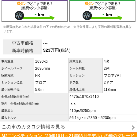
満タン
でどこまで走る？
満タン
でどこまで走る？
（燃費×タンク容量）
（燃費×タンク容量）
-
-
km
km
※燃費は定められた試験条件の下での数値のため、走行条件等により実際の燃料消費率は異な
ります。
中古車価格
---
923
万円(税込)
新車時価格
1630kg
4名
車両重量
乗車定員
2695mm
2列
ホイールベース
シート列数
FR
フロア7AT
駆動方式
ミッション
フロア
2ドア
ミッション位置
ドア数
5.6m
118mm
最小回転半径
最低地上高
4475x1870x1410
全長x全幅x全高(mm)
-x-x-
室内 全長x全幅x全高(mm)
410ps/6250rpm
最高出力
56.1kg・m/2350～5230rpm
最大トルク
この車のカタログ情報を見る
M2コンペティション（20年10月～21年03月モデル）の他のグレード