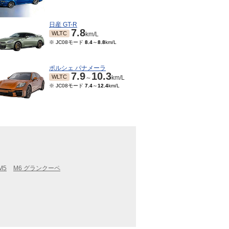
日産 GT-R
7.8
WLTC
km/L
※ JC08モード
8.4
～
8.8
km/L
ポルシェ パナメーラ
7.9
10.3
WLTC
～
km/L
※ JC08モード
7.4
～
12.4
km/L
M5
M6 グランクーペ