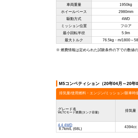
車両重量
1950kg
ホイールベース
2980mm
駆動方式
4WD
ミッション位置
フロア
最小回転半径
5.9m
最大トルク
76.5kg・m/1800～5
※ 燃費情報は定められた試験条件の下での数値
M5コンペティション（20年04月～20
排気量/使用燃料・エンジン/ミッション/新車時
グレード名
排気量
WLTCモード燃費(タンク容量)
4.4 4WD
4394cc
8.7km/L (68L)