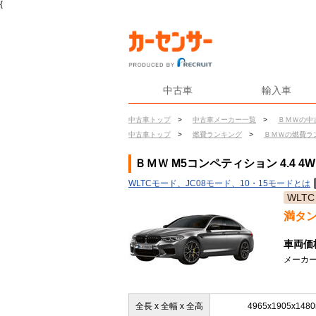
{
中古車
輸入車
中古車トップ
>
中古車メーカー一覧
>
ＢＭＷの中
中古車トップ
>
燃費ランキング
>
ＢＭＷの燃費ラ
ＢＭＷ M5コンペティション 4.4 4
WLTCモード、JC08モード、10・15モードとは
WLTC
満タ
車両価
メーカー
全長 x 全幅 x 全高
4965x1905x148