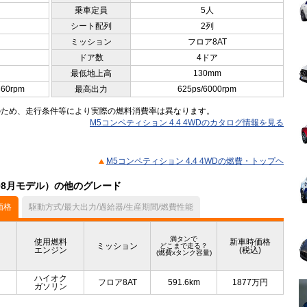
乗車定員
5人
シート配列
2列
ミッション
フロア8AT
ドア数
4ドア
最低地上高
130mm
860rpm
最高出力
625ps/6000rpm
のため、走行条件等により実際の燃料消費率は異なります。
M5コンペティション 4.4 4WDのカタログ情報を見る
M5コンペティション 4.4 4WDの燃費・トップヘ
年08月モデル）の他のグレード
価格
駆動方式/最大出力/過給器/生産期間/燃費性能
満タンで
使用燃料
新車時価格
ミッション
どこまで走る？
エンジン
(税込)
(燃費xタンク容量)
ハイオク
フロア8AT
591.6km
1877
万円
ガソリン