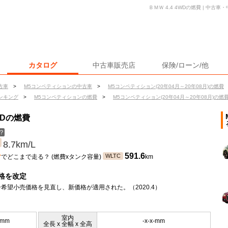
ＢＭＷ 4.4 4WDの燃費 | 中
カタログ
中古車販売店
保険/ローン/他
古車
>
M5コンペティションの中古車
>
M5コンペティション(20年04月～20年08月)の燃費
ンキング
>
M5コンペティションの燃費
>
M5コンペティション(20年04月～20年08月)の燃
WDの燃費
？
8.7km/L
ン
591.6
WLTC
でどこまで走る？ (燃費xタンク容量)
km
格を改定
希望小売価格を見直し、新価格が適用された。（2020.4）
室内
0mm
-x-x-mm
全長 x 全幅 x 全高