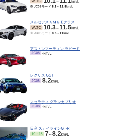
10.1
11.1
WLTC
～
km/L
※ JC08モード
8.8
～
11.8
km/L
メルセデスＡＭＧ Eクラス
10.3
11.5
WLTC
～
km/L
※ JC08モード
8.5
～
11
km/L
アストンマーティン ラピード
JC08
-km/L
レクサス GS F
8.2
JC08
km/L
マセラティ グランカブリオ
JC08
-km/L
日産 スカイラインGT-R
7
8.2
10・15
～
km/L