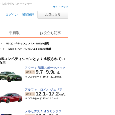
古車・中古車情報ならカーセンサー
サイトマップ
ログイン
閲覧履歴
お気に入り
車買取
お役立ち記事
>
M5コンペティション 4.4 4WDの燃費
費
>
M5コンペティション 4.4 4WDの燃費
M5コンペティションとよく比較されてい
る車
アウディ RS5スポーツバック
9.7
9.9
WLTC
～
km/L
※ JC08モード
10.3
～
11.2
km/L
アルファ ロメオ ジュリア
12.1
17.2
WLTC
～
km/L
※ JC08モード
12
～
14.1
km/L
メルセデスＡＭＧ Cクラス