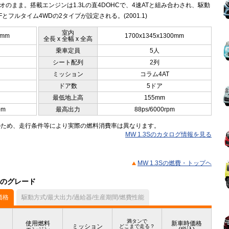
オのまま。搭載エンジンは1.3Lの直4DOHCで、4速ATと組み合わされ、駆動
Fとフルタイム4WDの2タイプが設定される。(2001.1)
室内
5mm
1700x1345x1300mm
全長 x 全幅 x 全高
乗車定員
5人
シート配列
2列
ミッション
コラム4AT
ドア数
5ドア
最低地上高
155mm
pm
最高出力
88ps/6000rpm
のため、走行条件等により実際の燃料消費率は異なります。
MW 1.3Sのカタログ情報を見る
MW 1.3Sの燃費・トップヘ
他のグレード
価格
駆動方式/最大出力/過給器/生産期間/燃費性能
満タンで
使用燃料
新車時価格
ミッション
どこまで走る？