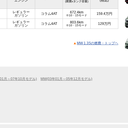
エンジン
(税込)
(燃費xタンク容量)
レギュラー
672.4km
コラム4AT
159.4
万円
ガソリン
※10・15モード
レギュラー
803.6km
コラム4AT
129
万円
ガソリン
※10・15モード
MW 1.3Sの燃費・トップヘ
年01月～07年10月モデル)
MW(03年01月～05年12月モデル)