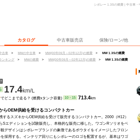
シボレー 1.3Sの燃費 | 中古
カタログ
中古車販売店
保険/ローン/他
中古車
>
MWの中古車
>
MW(00年09月～02年12月)の燃費
>
MW 1.3Sの燃費
ランキング
>
MWの燃費
>
MW(00年09月～02年12月)の燃費
>
MW 1.3Sの燃費
？
17.4
5
km/L
ン
713.4
10・15
でどこまで走る？ (燃費xタンク容量)
km
からOEM供給を受けるコンパクトカー
携するスズキからOEM供給を受けて販売するコンパクトカー。2000（H12）
からSエディションを試験販売し、本格的な販売に移した。ワゴンRソリオをベ
外観デザインはシボレーブランドの象徴であるボウタイをイメージしたフロン
ルを採用する。インテリア回りにもシボレーのロゴを配置するが、基本はワゴ