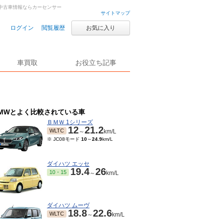
車・中古車情報ならカーセンサー
サイトマップ
ログイン
閲覧履歴
お気に入り
車買取
お役立ち記事
MWとよく比較されている車
ＢＭＷ 1シリーズ
12
21.2
WLTC
～
km/L
※ JC08モード
10
～
24.9
km/L
ダイハツ エッセ
19.4
26
10・15
～
km/L
ダイハツ ムーヴ
18.8
22.6
WLTC
～
km/L