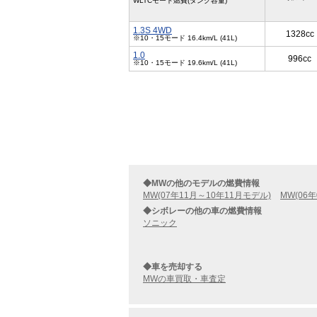
WLTCモード燃費(タンク容量)
1.3S 4WD
1328cc
※10・15モード 16.4km/L (41L)
1.0
996cc
※10・15モード 19.6km/L (41L)
◆MWの他のモデルの燃費情報
MW(07年11月～10年11月モデル)
MW(06
◆シボレーの他の車の燃費情報
ソニック
◆車を売却する
MWの車買取・車査定