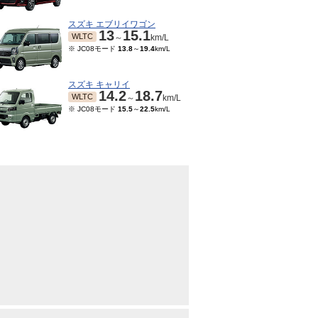
スズキ エブリイワゴン
13
15.1
WLTC
～
km/L
※ JC08モード
13.8
～
19.4
km/L
スズキ キャリイ
14.2
18.7
WLTC
～
km/L
※ JC08モード
15.5
～
22.5
km/L