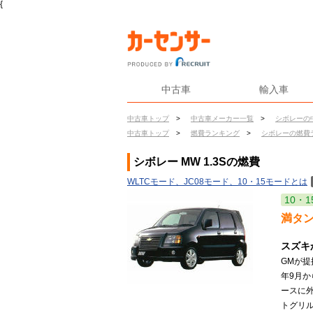
{
中古車
輸入車
中古車トップ
>
中古車メーカー一覧
>
シボレーの
中古車トップ
>
燃費ランキング
>
シボレーの燃費
シボレー MW 1.3Sの燃費
WLTCモード、JC08モード、10・15モードとは
10・1
満タ
スズキ
GMが提
年9月
ースに
トグリ