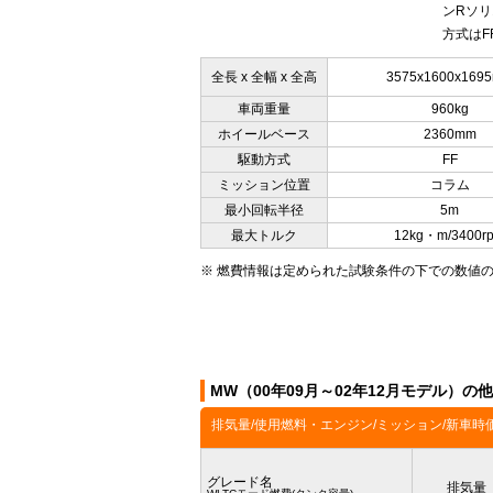
ンRソリ
方式はF
全長 x 全幅 x 全高
3575x1600x169
車両重量
960kg
ホイールベース
2360mm
駆動方式
FF
ミッション位置
コラム
最小回転半径
5m
最大トルク
12kg・m/3400r
※ 燃費情報は定められた試験条件の下での数値
MW（00年09月～02年12月モデル）の
排気量/使用燃料・エンジン/ミッション/新車時
グレード名
排気量