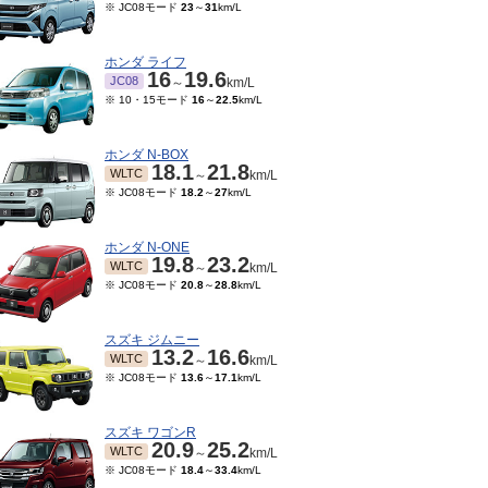
※ JC08モード
23
～
31
km/L
ホンダ ライフ
16
19.6
JC08
～
km/L
※ 10・15モード
16
～
22.5
km/L
ホンダ N-BOX
18.1
21.8
WLTC
～
km/L
※ JC08モード
18.2
～
27
km/L
ホンダ N-ONE
19.8
23.2
WLTC
～
km/L
※ JC08モード
20.8
～
28.8
km/L
スズキ ジムニー
13.2
16.6
WLTC
～
km/L
※ JC08モード
13.6
～
17.1
km/L
スズキ ワゴンR
20.9
25.2
WLTC
～
km/L
※ JC08モード
18.4
～
33.4
km/L