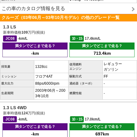
この車のカタログ情報を見る
クルーズ（03年06月～03年10月モデル）の他のグレード一覧
1.3 LS
新車時価格
109
万円(税抜)
JC08
-km/L
10・15
17.4km/L
満タンでどこまで走る？
満タンでどこまで走る？
-km
713.4km
レギュラー
使用燃料
1328cc
排気量
エンジン
ガソリン
フロア4AT
FF
ミッション
駆動方式
88ps/6000rpm
-
最大出力
過給器（ターボ）
2003年06月～200
-
生産期間
燃費性能
3年10月
1.3 LS 4WD
新車時価格
124
万円(税抜)
JC08
-km/L
10・15
17.0km/L
満タンでどこまで走る？
満タンでどこまで走る？
-km
697km