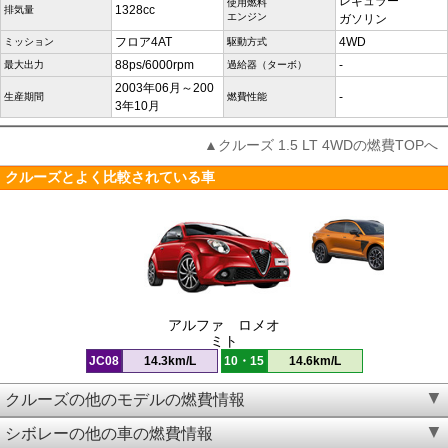
レギュラー
使用燃料
1328cc
排気量
エンジン
ガソリン
フロア4AT
4WD
ミッション
駆動方式
88ps/6000rpm
-
最大出力
過給器（ターボ）
2003年06月～200
-
生産期間
燃費性能
3年10月
▲クルーズ 1.5 LT 4WDの燃費TOPへ
クルーズとよく比較されている車
アルファ ロメオ
ミト
JC08
14.3km/L
10・15
14.6km/L
クルーズの他のモデルの燃費情報
シボレーの他の車の燃費情報