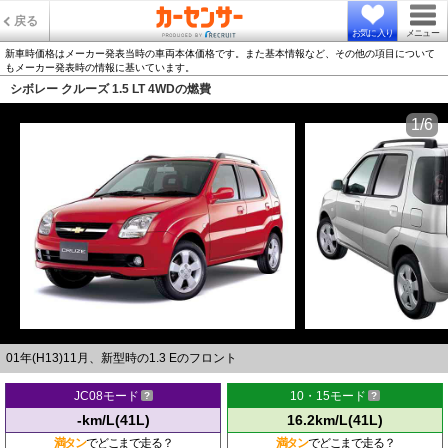
戻る
お気に入り
メニュー
新車時価格はメーカー発表当時の車両本体価格です。また基本情報など、その他の項目について
もメーカー発表時の情報に基いています。
シボレー クルーズ 1.5 LT 4WDの燃費
1/6
01年(H13)11月、新型時の1.3 Eのフロント
JC08モード
10・15モード
-km/L(41L)
16.2km/L(41L)
満タン
でどこまで走る？
満タン
でどこまで走る？