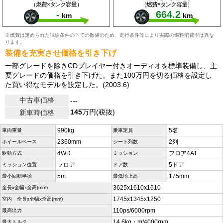
（燃費×タンク容量）
（燃費×タンク容量）
-
664.2
km
km
※燃費は定められた試験条件の下での数値のため、走行条件等により実際の燃料消費率は異な
ります。
装備を充実させ価格を引き下げ
一部グレードを除きCDプレイヤー付きオーディオを標準装備し、主
要グレードの価格を引き下げた。また100万円を切る価格を設定し
た買い得なモデルを設定した。(2003.6)
中古車価格
---
145
万円(税抜)
新車時価格
990kg
5名
車両重量
乗車定員
2360mm
2列
ホイールベース
シート列数
4WD
フロア4AT
駆動方式
ミッション
フロア
5ドア
ミッション位置
ドア数
5m
175mm
最小回転半径
最低地上高
3625x1610x1610
全長x全幅x全高(mm)
1745x1345x1250
室内 全長x全幅x全高(mm)
110ps/6000rpm
最高出力
14.6kg・m/4000rpm
最大トルク