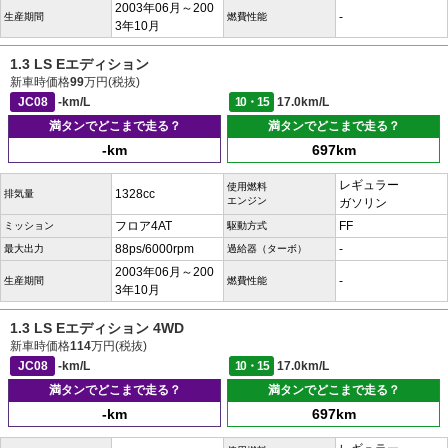
2003年06月～200
-
生産期間
燃費性能
3年10月
1.3 LS Eエディション
新車時価格
99
万円(税抜)
JC08
-km/L
10・15
17.0km/L
満タンでどこまで走る？
満タンでどこまで走る？
-km
697km
レギュラー
使用燃料
1328cc
排気量
エンジン
ガソリン
フロア4AT
FF
ミッション
駆動方式
88ps/6000rpm
-
最大出力
過給器（ターボ）
2003年06月～200
-
生産期間
燃費性能
3年10月
1.3 LS Eエディション 4WD
新車時価格
114
万円(税抜)
JC08
-km/L
10・15
17.0km/L
満タンでどこまで走る？
満タンでどこまで走る？
-km
697km