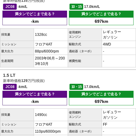
新車時価格
135
万円(税抜)
JC08
-km/L
10・15
17.0km/L
満タンでどこまで走る？
満タンでどこまで走る？
-km
697km
レギュラー
使用燃料
1328cc
排気量
エンジン
ガソリン
フロア4AT
4WD
ミッション
駆動方式
88ps/6000rpm
-
最大出力
過給器（ターボ）
2003年06月～200
-
生産期間
燃費性能
3年10月
1.5 LT
新車時価格
129
万円(税抜)
JC08
-km/L
10・15
17.0km/L
満タンでどこまで走る？
満タンでどこまで走る？
-km
697km
レギュラー
使用燃料
1490cc
排気量
エンジン
ガソリン
フロア4AT
FF
ミッション
駆動方式
110ps/6000rpm
-
最大出力
過給器（ターボ）