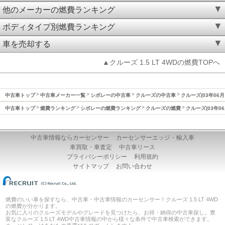
他のメーカーの燃費ランキング
ボディタイプ別燃費ランキング
車を売却する
▲クルーズ 1.5 LT 4WDの燃費TOPへ
中古車トップ
中古車メーカー一覧
シボレーの中古車
クルーズの中古車
クルーズ(03年06月
中古車トップ
燃費ランキング
シボレーの燃費ランキング
クルーズの燃費
クルーズ(03年0
中古車情報ならカーセンサー
カーセンサーエッジ・輸入車
車買取・車査定
中古車リース
プライバシーポリシー
利用規約
サイトマップ
お問い合わせ
燃費のいい車を探すなら、中古車・中古車情報のカーセンサー！クルーズ 1.5 LT 4WD
の燃費が分かります。
お気に入りのクルーズモデルやグレードを見つけたら、お得・納得の中古車探し。豊
富なクルーズ 1.5 LT 4WD中古車情報の中から様々な条件で中古車検索ができます。