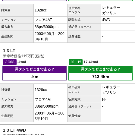
レギュラー
使用燃料
1328cc
排気量
エンジン
ガソリン
フロア4AT
4WD
ミッション
駆動方式
88ps/6000rpm
-
最大出力
過給器（ターボ）
2003年06月～200
-
生産期間
燃費性能
3年10月
1.3 LT
新車時価格
119
万円(税抜)
JC08
-km/L
10・15
17.4km/L
満タンでどこまで走る？
満タンでどこまで走る？
-km
713.4km
レギュラー
使用燃料
1328cc
排気量
エンジン
ガソリン
フロア4AT
FF
ミッション
駆動方式
88ps/6000rpm
-
最大出力
過給器（ターボ）
2003年06月～200
-
生産期間
燃費性能
3年10月
1.3 LT 4WD