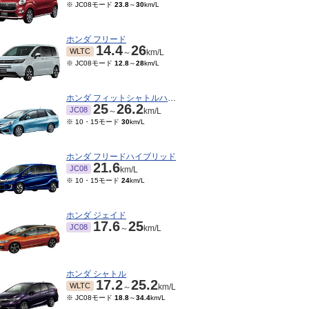
※ JC08モード
23.8
～
30
km/L
ホンダ フリード
14.4
26
WLTC
～
km/L
※ JC08モード
12.8
～
28
km/L
ホンダ フィットシャトルハイブリッド
25
26.2
JC08
～
km/L
※ 10・15モード
30
km/L
ホンダ フリードハイブリッド
21.6
JC08
km/L
※ 10・15モード
24
km/L
ホンダ ジェイド
17.6
25
JC08
～
km/L
ホンダ シャトル
17.2
25.2
WLTC
～
km/L
※ JC08モード
18.8
～
34.4
km/L