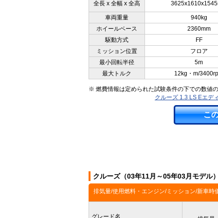
全長 x 全幅 x 全高
3625x1610x154
車両重量
940kg
ホイールベース
2360mm
駆動方式
FF
ミッション位置
フロア
最小回転半径
5m
最大トルク
12kg・m/3400r
※ 燃費情報は定められた試験条件の下での数値
クルーズ 1.3 LS E
こ
クルーズ（03年11月～05年03月モデ
排気量/使用燃料・エンジン/ミッション/新車時
グレード名