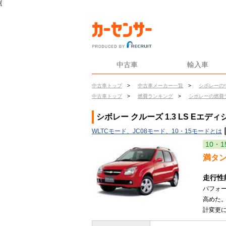
{
中古車
輸入車
中古車トップ
>
中古車メーカー一覧
>
シボレーの
中古車トップ
>
燃費ランキング
>
シボレーの燃費
シボレー クルーズ 1.3 LS Eエデ
WLTCモード、JC08モード、10・15モードとは
10・1
満タ
走行性
パフォ
高めた
計変更に