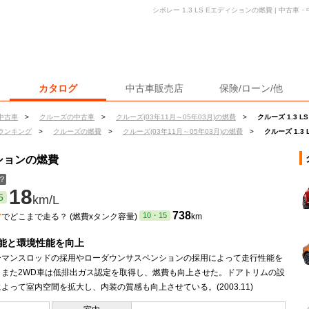
シボレー 1.3 LS Eエディションの燃費 | 中古
カタログ
中古車販売店
保険/ローン/他
中古車
>
クルーズの中古車
>
クルーズ(03年11月～05年03月)の燃費
>
クルーズ 1.3 
ランキング
>
クルーズの燃費
>
クルーズ(03年11月～05年03月)の燃費
>
クルーズ 1.3
ィションの燃費
？
18
5
km/L
ン
738
10・15
でどこまで走る？ (燃費xタンク容量)
km
能と環境性能を向上
ーマンスロッドの採用やローダウンサスペンションの採用によって走行性能を
。また2WD車は低排出ガス認定を取得し、燃費も向上させた。ドアトリムの設
よって室内空間を拡大し、内装の質感も向上させている。(2003.11)