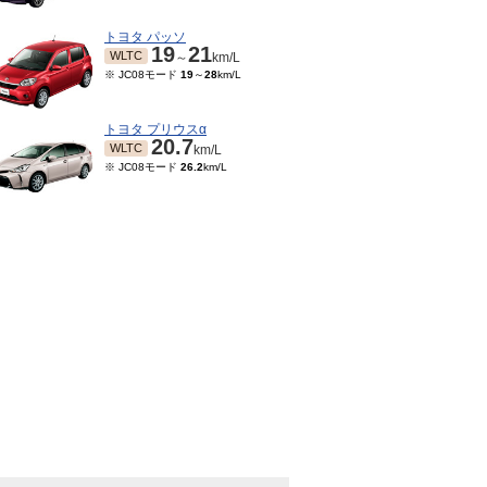
トヨタ パッソ
19
21
WLTC
～
km/L
※ JC08モード
19
～
28
km/L
トヨタ プリウスα
20.7
WLTC
km/L
※ JC08モード
26.2
km/L