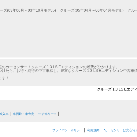
ーズ(03年06月～03年10月モデル)
クルーズ(05年04月～06年04月モデル)
クルー
カーセンサー！クルーズ 1.3 LS Eエディションの燃費が分かります。
けたら、お得・納得の中古車探し。豊富なクルーズ 1.3 LS Eエディション中古
ます！
クルーズ 1.3 LS E
輸入車
車買取・車査定
中古車リース
プライバシーポリシー
利用規約
“カーセンサーは安心”そ