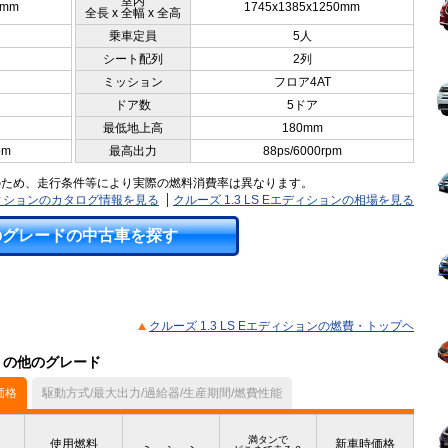
室内
5mm
1745x1385x1250mm
全長 x 全幅 x 全高
乗車定員
5人
シート配列
2列
ミッション
フロア4AT
ドア数
5ドア
最低地上高
180mm
pm
最高出力
88ps/6000rpm
のため、走行条件等により実際の燃料消費率は異なります。
エディションのカタログ情報を見る
クルーズ 1.3 LS Eエディションの相場を見る
のグレードの中古車を探す
クルーズ 1.3 LS Eエディションの燃費・トップヘ
ル）の他のグレード
価格
駆動方式/最大出力/過給器/生産期間/燃費性能
満タンで
使用燃料
新車時価格