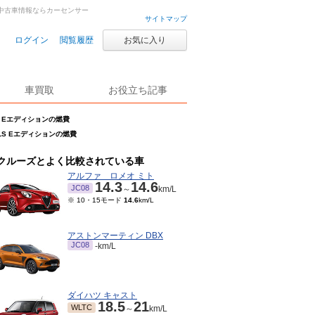
車・中古車情報ならカーセンサー
サイトマップ
ログイン
閲覧履歴
お気に入り
車買取
お役立ち記事
LS Eエディションの燃費
 LS Eエディションの燃費
クルーズとよく比較されている車
アルファ ロメオ ミト
14.3
14.6
JC08
～
km/L
※ 10・15モード
14.6
km/L
アストンマーティン DBX
JC08
-km/L
ダイハツ キャスト
18.5
21
WLTC
～
km/L