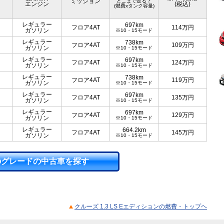
ミッション
どこまで走る？
エンジン
(税込)
(燃費xタンク容量)
レギュラー
697km
フロア4AT
114
万円
ガソリン
※10・15モード
レギュラー
738km
フロア4AT
109
万円
ガソリン
※10・15モード
レギュラー
697km
フロア4AT
124
万円
ガソリン
※10・15モード
レギュラー
738km
フロア4AT
119
万円
ガソリン
※10・15モード
レギュラー
697km
フロア4AT
135
万円
ガソリン
※10・15モード
レギュラー
697km
フロア4AT
129
万円
ガソリン
※10・15モード
レギュラー
664.2km
フロア4AT
145
万円
ガソリン
※10・15モード
のグレードの中古車を探す
クルーズ 1.3 LS Eエディションの燃費・トップヘ