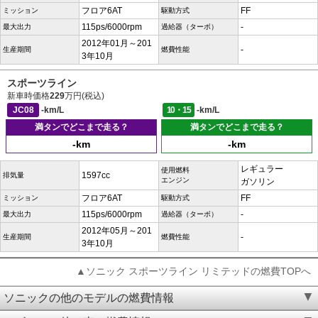
フロア6AT
FF
ミッション
駆動方式
115ps/6000rpm
-
最大出力
過給器（ターボ）
2012年01月～201
-
生産期間
燃費性能
3年10月
スポーツライン
新車時価格
229
万円(税込)
JC08
-km/L
10・15
-km/L
満タンでどこまで走る？
満タンでどこまで走る？
-km
-km
レギュラー
使用燃料
1597cc
排気量
エンジン
ガソリン
フロア6AT
FF
ミッション
駆動方式
115ps/6000rpm
-
最大出力
過給器（ターボ）
2012年05月～201
-
生産期間
燃費性能
3年10月
▲ソニック スポーツライン リミテッドの燃費TOPへ
ソニックの他のモデルの燃費情報