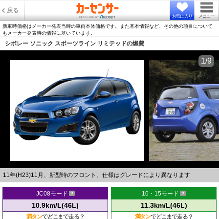
戻る
お気に入り
メニュー
新車時価格はメーカー発表当時の車両本体価格です。また基本情報など、その他の項目について
もメーカー発表時の情報に基いています。
シボレー ソニック スポーツライン リミテッドの燃費
1/9
11年(H23)11月、新型時のフロント。仕様はグレードにより異なります
JC08モード
10・15モード
10.9km/L(46L)
11.3km/L(46L)
満タン
でどこまで走る？
満タン
でどこまで走る？