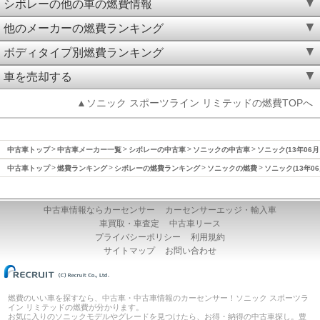
シボレーの他の車の燃費情報
他のメーカーの燃費ランキング
ボディタイプ別燃費ランキング
車を売却する
▲ソニック スポーツライン リミテッドの燃費TOPへ
中古車トップ
中古車メーカー一覧
シボレーの中古車
ソニックの中古車
ソニック(13年06月
中古車トップ
燃費ランキング
シボレーの燃費ランキング
ソニックの燃費
ソニック(13年0
中古車情報ならカーセンサー
カーセンサーエッジ・輸入車
車買取・車査定
中古車リース
プライバシーポリシー
利用規約
サイトマップ
お問い合わせ
燃費のいい車を探すなら、中古車・中古車情報のカーセンサー！ソニック スポーツラ
イン リミテッドの燃費が分かります。
お気に入りのソニックモデルやグレードを見つけたら、お得・納得の中古車探し。豊