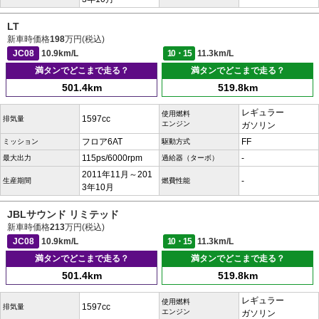
LT
新車時価格
198
万円(税込)
JC08
10.9km/L
10・15
11.3km/L
満タンでどこまで走る？
満タンでどこまで走る？
501.4km
519.8km
レギュラー
使用燃料
1597cc
排気量
エンジン
ガソリン
フロア6AT
FF
ミッション
駆動方式
115ps/6000rpm
-
最大出力
過給器（ターボ）
2011年11月～201
-
生産期間
燃費性能
3年10月
JBLサウンド リミテッド
新車時価格
213
万円(税込)
JC08
10.9km/L
10・15
11.3km/L
満タンでどこまで走る？
満タンでどこまで走る？
501.4km
519.8km
レギュラー
使用燃料
1597cc
排気量
エンジン
ガソリン