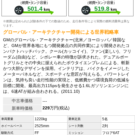
（燃費×タンク容量）
（燃費×タンク容量）
501.4
519.8
km
km
※燃費は定められた試験条件の下での数値のため、走行条件等により実際の燃料消費率は異な
ります。
グローバル・アーキテクチャー開発による世界戦略車
GMのグローバル・アーキテクチャー(北米／ヨーロッパ／韓国な
ど、GMが世界各地にもつ開発拠点の共同作業)により開発されたコ
ンパクトハッチバック。クール(カッコイイ)、ファン(楽しい)、フリ
ーダム(自由)など、シボレー車の特徴が訴求された。デュアルポー
トグリルとその中央に据えられたボウタイエンブレムによる、斬新
かつ大胆なデザインを採用。インテリアは、バイクをイメージした
メーターパネルなど、スポーティな意匠が与えらる。パワートレイ
ンは、気持ち良い走行性能の実現と、低燃費かつ環境負荷の低減を
目標に開発。最高出力115psを発生させる1.6Lガソリンエンジンに
は、6速ATが組み合わされる。(2011.10)
中古車価格
---
229
万円(税込)
新車時価格
1220kg
5名
車両重量
乗車定員
2525mm
2列
ホイールベース
シート列数
FF
フロア6AT
駆動方式
ミッション