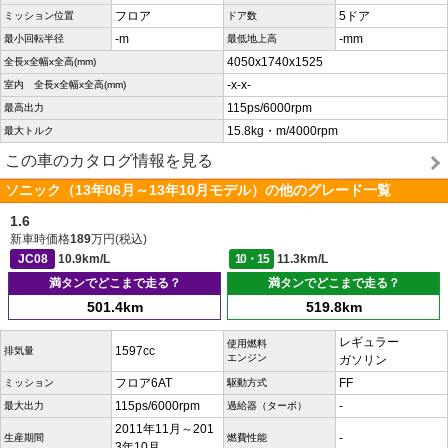
フロア
5ドア
ミッション位置
ドア数
-m
-mm
最小回転半径
最低地上高
4050x1740x1525
全長x全幅x全高(mm)
-x-x-
室内 全長x全幅x全高(mm)
115ps/6000rpm
最高出力
15.8kg・m/4000rpm
最大トルク
この車のカタログ情報を見る
ソニック（13年06月～13年10月モデル）の他のグレード一覧
1.6
新車時価格
189
万円(税込)
JC08
10.9km/L
10・15
11.3km/L
満タンでどこまで走る？
満タンでどこまで走る？
501.4km
519.8km
レギュラー
使用燃料
1597cc
排気量
エンジン
ガソリン
フロア6AT
FF
ミッション
駆動方式
115ps/6000rpm
-
最大出力
過給器（ターボ）
2011年11月～201
-
生産期間
燃費性能
3年10月