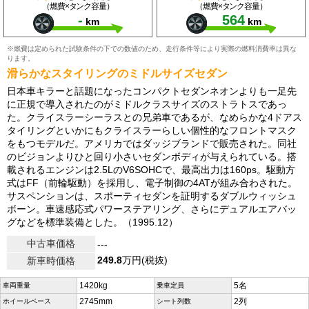
（燃費×タンク容量）
（燃費×タンク容量）
-
564
km
km
※燃費は定められた試験条件の下での数値のため、走行条件等により実際の燃料消費率は異な
ります。
滑らかなスタイリングのミドルサイズセダン
日本車キラーと話題になったコンパクトセダンネオンよりも一足先
に正規で導入されたのがミドルクラスサイズのストラトスであっ
た。クライスラーシーラスとの兄弟車であるが、なめらかな4ドアス
タイリングといかにもクライスラーらしい個性的なフロントマスク
をもつモデルだ。アメリカではダッジブランドで販売された。同社
のビジョンよりひと回り小さいセダンボディが与えられている。搭
載されるエンジンは2.5LのV6SOHCで、最高出力は160ps。駆動方
式はFF（前輪駆動）を採用し、電子制御の4ATが組み合わされた。
サスペンションは、スポーティセダンを証明するダブルウィッシュ
ボーン。車速感応式パワーステアリング、さらにデュアルエアバッ
グなどを標準装備とした。（1995.12）
中古車価格
---
249.8
万円(税抜)
新車時価格
1420kg
5名
車両重量
乗車定員
2745mm
2列
ホイールベース
シート列数