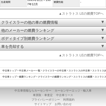
1995年12月～199
-
生産期間
燃費性能
7年12月
▲ストラトス LEの燃費TOPへ
クライスラーの他の車の燃費情報
他のメーカーの燃費ランキング
ボディタイプ別燃費ランキング
車を売却する
▲ストラトス LEの燃費TOPへ
中古車トップ
中古車メーカー一覧
クライスラーの中古車
ストラトスの中古車
ストラトス(9
中古車トップ
燃費ランキング
クライスラーの燃費ランキング
ストラトスの燃費
ストラトス(
中古車情報ならカーセンサー
カーセンサーエッジ・輸入車
車買取・車査定
中古車リース
プライバシーポリシー
利用規約
サイトマップ
お問い合わせ