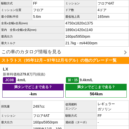
FF
フロア4AT
駆動方式
ミッション
フロア
4ドア
ミッション位置
ドア数
5.6m
165mm
最小回転半径
最低地上高
4750x1820x1375
全長x全幅x全高(mm)
1890x1420x1140
室内 全長x全幅x全高(mm)
160ps/5950rpm
最高出力
21.7kg・m/4400rpm
最大トルク
この車のカタログ情報を見る
ストラトス（95年12月～97年12月モデル）の他のグレード一覧
LX
新車時価格
279.8
万円(税抜)
JC08
-km/L
10・15
9.4km/L
満タンでどこまで走る？
満タンでどこまで走る？
-km
564km
レギュラー
使用燃料
2497cc
排気量
エンジン
ガソリン
フロア4AT
FF
ミッション
駆動方式
160ps/5950rpm
-
最大出力
過給器（ターボ）