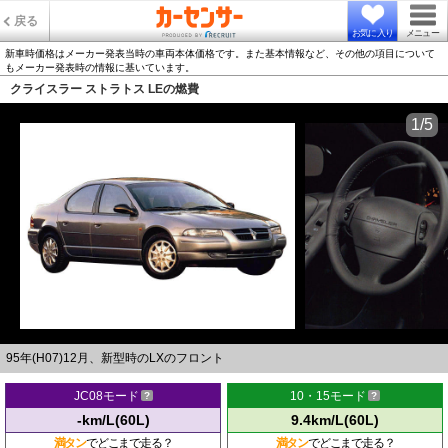
戻る
お気に入り
メニュー
新車時価格はメーカー発表当時の車両本体価格です。また基本情報など、その他の項目について
もメーカー発表時の情報に基いています。
クライスラー ストラトス LEの燃費
1/5
95年(H07)12月、新型時のLXのフロント
JC08モード
10・15モード
-km/L(60L)
9.4km/L(60L)
満タン
でどこまで走る？
満タン
でどこまで走る？