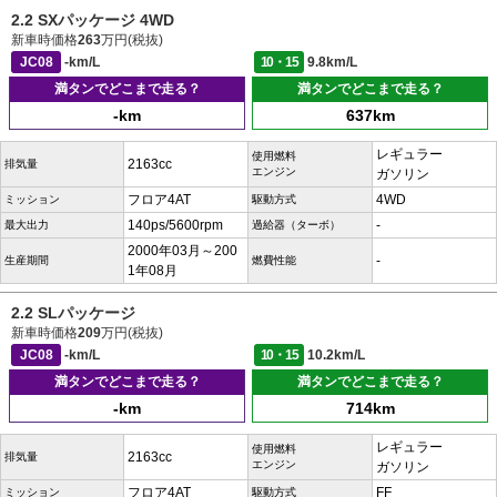
2.2 SXパッケージ 4WD
新車時価格
263
万円(税抜)
JC08
-km/L
10・15
9.8km/L
満タンでどこまで走る？
満タンでどこまで走る？
-km
637km
レギュラー
使用燃料
2163cc
排気量
エンジン
ガソリン
フロア4AT
4WD
ミッション
駆動方式
140ps/5600rpm
-
最大出力
過給器（ターボ）
2000年03月～200
-
生産期間
燃費性能
1年08月
2.2 SLパッケージ
新車時価格
209
万円(税抜)
JC08
-km/L
10・15
10.2km/L
満タンでどこまで走る？
満タンでどこまで走る？
-km
714km
レギュラー
使用燃料
2163cc
排気量
エンジン
ガソリン
フロア4AT
FF
ミッション
駆動方式