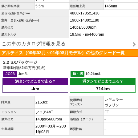
5.5m
145mm
最小回転半径
最低地上高
4800x1785x1430
全長x全幅x全高(mm)
1900x1480x1180
室内 全長x全幅x全高(mm)
140ps/5600rpm
最高出力
19.5kg・m/4400rpm
最大トルク
この車のカタログ情報を見る
アルティス（00年03月～01年08月モデル）の他のグレード一覧
2.2 SXパッケージ
新車時価格
241
万円(税抜)
JC08
-km/L
10・15
10.2km/L
満タンでどこまで走る？
満タンでどこまで走る？
-km
714km
レギュラー
使用燃料
2163cc
排気量
エンジン
ガソリン
フロア4AT
FF
ミッション
駆動方式
140ps/5600rpm
-
最大出力
過給器（ターボ）
2000年03月～200
-
生産期間
燃費性能
1年08月