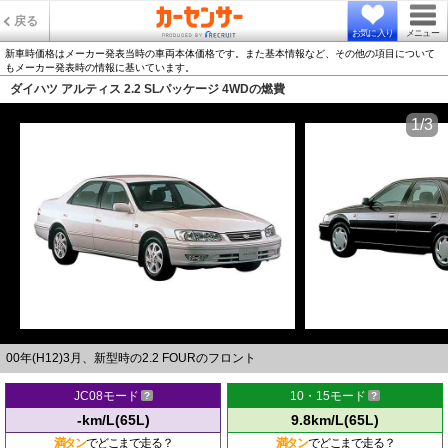
戻る
お気に入り
メニュー
新車時価格はメーカー発表当時の車両本体価格です。また基本情報など、その他の項目について
もメーカー発表時の情報に基いています。
ダイハツ アルティス 2.2 SLパッケージ 4WDの燃費
1/3
00年(H12)3月、新型時の2.2 FOURのフロント
JC08モード
10・15モード
-km/L(65L)
9.8km/L(65L)
満タン
でどこまで走る？
満タン
でどこまで走る？