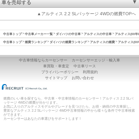
車を売却する
▲アルティス 2.2 SLパッケージ 4WDの燃費TOPへ
中古車トップ
中古車メーカー一覧
ダイハツの中古車
アルティスの中古車
アルティス(00年
中古車トップ
燃費ランキング
ダイハツの燃費ランキング
アルティスの燃費
アルティス(00
中古車情報ならカーセンサー
カーセンサーエッジ・輸入車
車買取・車査定
中古車リース
プライバシーポリシー
利用規約
サイトマップ
お問い合わせ
燃費のいい車を探すなら、中古車・中古車情報のカーセンサー！アルティス 2.2 SLパ
ッケージ 4WDの燃費が分かります。
お気に入りのアルティスモデルやグレードを見つけたら、お得・納得の中古車探し。
豊富なアルティス 2.2 SLパッケージ 4WD中古車情報の中から様々な条件で中古車検索
ができます。
カーセンサーはあなたの車選びをサポートします！