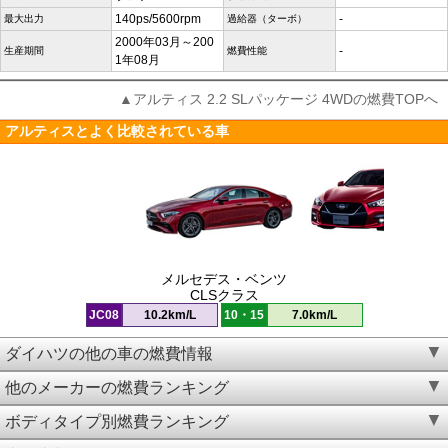
140ps/5600rpm
-
最大出力
過給器（ターボ）
2000年03月～200
-
生産期間
燃費性能
1年08月
▲アルティス 2.2 SLパッケージ 4WDの燃費TOPへ
アルティスとよく比較されている車
メルセデス・ベンツ
CLSクラス
JC08
10.2km/L
10・15
7.0km/L
ダイハツの他の車の燃費情報
他のメーカーの燃費ランキング
ボディタイプ別燃費ランキング