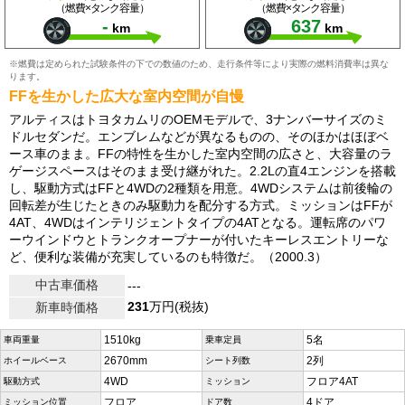
（燃費×タンク容量）
（燃費×タンク容量）
-
637
km
km
※燃費は定められた試験条件の下での数値のため、走行条件等により実際の燃料消費率は異な
ります。
FFを生かした広大な室内空間が自慢
アルティスはトヨタカムリのOEMモデルで、3ナンバーサイズのミ
ドルセダンだ。エンブレムなどが異なるものの、そのほかはほぼベ
ース車のまま。FFの特性を生かした室内空間の広さと、大容量のラ
ゲージスペースはそのまま受け継がれた。2.2Lの直4エンジンを搭載
し、駆動方式はFFと4WDの2種類を用意。4WDシステムは前後輪の
回転差が生じたときのみ駆動力を配分する方式。ミッションはFFが
4AT、4WDはインテリジェントタイプの4ATとなる。運転席のパワ
ーウインドウとトランクオープナーが付いたキーレスエントリーな
ど、便利な装備が充実しているのも特徴だ。（2000.3）
中古車価格
---
231
万円(税抜)
新車時価格
1510kg
5名
車両重量
乗車定員
2670mm
2列
ホイールベース
シート列数
4WD
フロア4AT
駆動方式
ミッション
フロア
4ドア
ミッション位置
ドア数