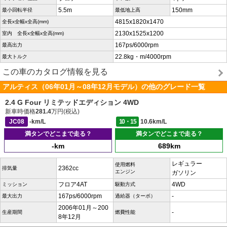
5.5m
150mm
最小回転半径
最低地上高
4815x1820x1470
全長x全幅x全高(mm)
2130x1525x1200
室内 全長x全幅x全高(mm)
167ps/6000rpm
最高出力
22.8kg・m/4000rpm
最大トルク
この車のカタログ情報を見る
アルティス（06年01月～08年12月モデル）の他のグレード一覧
2.4 G Four リミテッドエディション 4WD
新車時価格
281.4
万円(税込)
JC08
-km/L
10・15
10.6km/L
満タンでどこまで走る？
満タンでどこまで走る？
-km
689km
レギュラー
使用燃料
2362cc
排気量
エンジン
ガソリン
フロア4AT
4WD
ミッション
駆動方式
167ps/6000rpm
-
最大出力
過給器（ターボ）
2006年01月～200
-
生産期間
燃費性能
8年12月