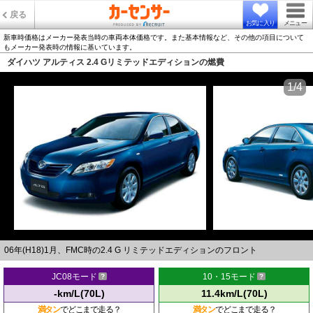
戻る
お気に入り
メニュー
新車時価格はメーカー発表当時の車両本体価格です。また基本情報など、その他の項目について
もメーカー発表時の情報に基いています。
ダイハツ アルティス 2.4 Gリミテッドエディションの燃費
1/4
06年(H18)1月、FMC時の2.4 G リミテッドエディションのフロント
JC08モード
10・15モード
-km/L(70L)
11.4km/L(70L)
満タン
でどこまで走る？
満タン
でどこまで走る？