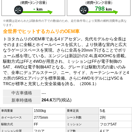
（燃費×タンク容量）
（燃費×タンク容量）
-
798
km
km
※燃費は定められた試験条件の下での数値のため、走行条件等により実際の燃料消費率は異な
ります。
全世界でヒットするカムリのOEM車
トヨタカムリのOEM車である4ドアセダン。先代モデルから全長は
そのままに全幅とホイールベースを拡大し、より快適な室内と広大
なラゲージスペースを実現。さらに全高を20mm下げることでボリ
ューム感を増している。エンジンは新設計の2.4L直4DOHCを搭載。
駆動方式はFFと4WDが用意され、ミッションはFFが電子制御の
5AT、4WDは電子制御4ATとなる。グレードは駆動方式の違いのみ
で、全車にデュアルステージ、ニー、サイド、カーテンシールドと4
カ所のSRSエアバッグを標準装備。さらに4WDモデルにはVSC＆
TRCが標準と充実した安全装備を誇る。（2006.1）
中古車価格
---
264.6
万円(税込)
新車時価格
1500kg
5名
車両重量
乗車定員
2775mm
2列
ホイールベース
シート列数
FF
フロア5AT
駆動方式
ミッション
フロア
4ドア
ミッション位置
ドア数