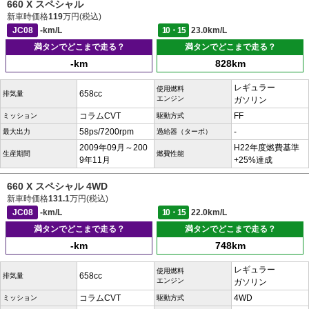
660 X スペシャル
新車時価格
119
万円(税込)
JC08
-km/L
10・15
23.0km/L
満タンでどこまで走る？
満タンでどこまで走る？
-km
828km
レギュラー
使用燃料
658cc
排気量
エンジン
ガソリン
コラムCVT
FF
ミッション
駆動方式
58ps/7200rpm
-
最大出力
過給器（ターボ）
2009年09月～200
H22年度燃費基準
生産期間
燃費性能
9年11月
+25%達成
660 X スペシャル 4WD
新車時価格
131.1
万円(税込)
JC08
-km/L
10・15
22.0km/L
満タンでどこまで走る？
満タンでどこまで走る？
-km
748km
レギュラー
使用燃料
658cc
排気量
エンジン
ガソリン
コラムCVT
4WD
ミッション
駆動方式