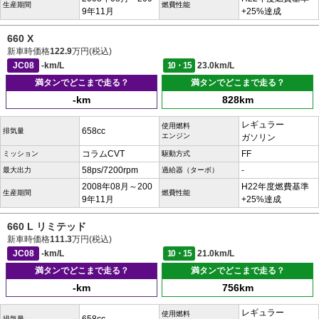
生産期間
燃費性能
9年11月
+25%達成
660 X
新車時価格
122.9
万円(税込)
JC08
-km/L
10・15
23.0km/L
満タンでどこまで走る？
満タンでどこまで走る？
-km
828km
レギュラー
使用燃料
658cc
排気量
エンジン
ガソリン
コラムCVT
FF
ミッション
駆動方式
58ps/7200rpm
-
最大出力
過給器（ターボ）
2008年08月～200
H22年度燃費基準
生産期間
燃費性能
9年11月
+25%達成
660 L リミテッド
新車時価格
111.3
万円(税込)
JC08
-km/L
10・15
21.0km/L
満タンでどこまで走る？
満タンでどこまで走る？
-km
756km
レギュラー
使用燃料
排気量