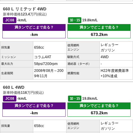
660 L リミテッド 4WD
新車時価格
123.4
万円(税込)
JC08
-km/L
10・15
19.8km/L
満タンでどこまで走る？
満タンでどこまで走る？
-km
673.2km
レギュラー
使用燃料
658cc
排気量
エンジン
ガソリン
コラム4AT
4WD
ミッション
駆動方式
58ps/7200rpm
-
最大出力
過給器（ターボ）
2008年08月～200
H22年度燃費基準
生産期間
燃費性能
9年11月
+10%達成
660 L 4WD
新車時価格
116
万円(税込)
JC08
-km/L
10・15
19.8km/L
満タンでどこまで走る？
満タンでどこまで走る？
-km
673.2km
レギュラー
使用燃料
658cc
排気量
エンジン
ガソリン