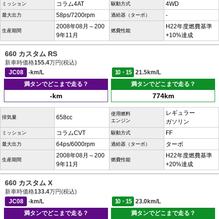
コラム4AT
4WD
ミッション
駆動方式
58ps/7200rpm
-
最大出力
過給器（ターボ）
2008年08月～200
H22年度燃費基準
生産期間
燃費性能
9年11月
+10%達成
660 カスタム RS
新車時価格
155.4
万円(税込)
JC08
-km/L
10・15
21.5km/L
満タンでどこまで走る？
満タンでどこまで走る？
-km
774km
レギュラー
使用燃料
658cc
排気量
エンジン
ガソリン
コラムCVT
FF
ミッション
駆動方式
64ps/6000rpm
ターボ
最大出力
過給器（ターボ）
2008年08月～200
H22年度燃費基準
生産期間
燃費性能
9年11月
+20%達成
660 カスタム X
新車時価格
133.4
万円(税込)
JC08
-km/L
10・15
23.0km/L
満タンでどこまで走る？
満タンでどこまで走る？