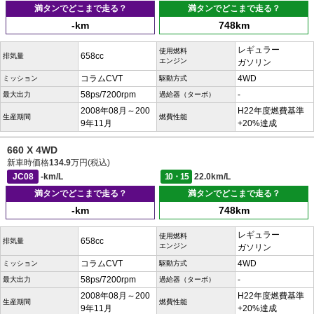
満タンでどこまで走る？
満タンでどこまで走る？
-km
748km
レギュラー
使用燃料
658cc
排気量
エンジン
ガソリン
コラムCVT
4WD
ミッション
駆動方式
58ps/7200rpm
-
最大出力
過給器（ターボ）
2008年08月～200
H22年度燃費基準
生産期間
燃費性能
9年11月
+20%達成
660 X 4WD
新車時価格
134.9
万円(税込)
JC08
-km/L
10・15
22.0km/L
満タンでどこまで走る？
満タンでどこまで走る？
-km
748km
レギュラー
使用燃料
658cc
排気量
エンジン
ガソリン
コラムCVT
4WD
ミッション
駆動方式
58ps/7200rpm
-
最大出力
過給器（ターボ）
2008年08月～200
H22年度燃費基準
生産期間
燃費性能
9年11月
+20%達成