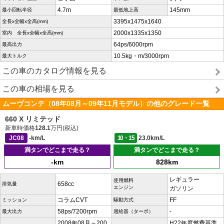
4.7m
145mm
最小回転半径
最低地上高
3395x1475x1640
全長x全幅x全高(mm)
2000x1335x1350
室内 全長x全幅x全高(mm)
64ps/6000rpm
最高出力
10.5kg・m/3000rpm
最大トルク
この車のカタログ情報を見る
この車の相場を見る
ムーヴコンテ（08年08月～09年11月モデル）の他のグレード一覧
660 X リミテッド
新車時価格
128.1
万円(税込)
JC08
-km/L
10・15
23.0km/L
満タンでどこまで走る？
満タンでどこまで走る？
-km
828km
レギュラー
使用燃料
658cc
排気量
エンジン
ガソリン
コラムCVT
FF
ミッション
駆動方式
58ps/7200rpm
-
最大出力
過給器（ターボ）
2008年08月～200
H22年度燃費基準