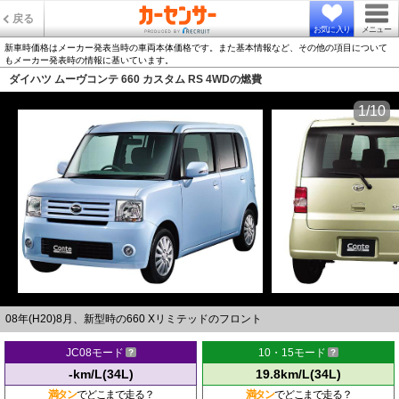
戻る
お気に入り
メニュー
新車時価格はメーカー発表当時の車両本体価格です。また基本情報など、その他の項目について
もメーカー発表時の情報に基いています。
ダイハツ ムーヴコンテ 660 カスタム RS 4WDの燃費
1/10
08年(H20)8月、新型時の660 Xリミテッドのフロント
JC08モード
10・15モード
-km/L(34L)
19.8km/L(34L)
満タン
でどこまで走る？
満タン
でどこまで走る？