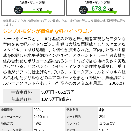
（燃費×タンク容量）
（燃費×タンク容量）
-
673.2
km
km
※燃費は定められた試験条件の下での数値のため、走行条件等により実際の燃料消費率は異な
ります。
シンプルモダンが個性的な軽ハイトワゴン
ムーヴをベースとし、直線基調の外観と居心地を重視したモダンな
室内をもつ軽ハイトワゴン。外観は大胆な面構成としたスクエアな
スタイル、面取り処理により個性が演出された。室内は外観の面構
成を踏襲した水平基調のインパネや、アクセントカラーと異素材を
組み合わせたボリューム感のあるシートなどで居心地の良さを実現
させている。サスペンションセッティングも居住性を重視し、乗り
心地がソフトに仕上げられている。スモークアクリルとメッキを組
み合わせたグリルなどのエアロパーツをまとう外観や、黒基調にシ
ルバーアクセントをあしらった室内のカスタムも用意。（2008.8）
中古車価格
30
万円～
65.1
万円
167.5
万円(税込)
新車時価格
930kg
4名
車両重量
乗車定員
2490mm
2列
ホイールベース
シート列数
4WD
コラムCVT
駆動方式
ミッション
コラム
5ドア
ミッション位置
ドア数