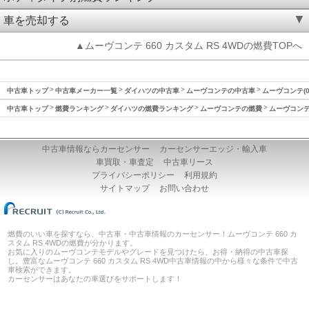
車を売却する
▲ムーヴコンテ 660 カスタム RS 4WDの燃費TOPへ
中古車トップ
中古車メーカー一覧
ダイハツの中古車
ムーヴコンテの中古車
ムーヴコンテ(0
中古車トップ
燃費ランキング
ダイハツの燃費ランキング
ムーヴコンテの燃費
ムーヴコンテ(
中古車情報ならカーセンサー
カーセンサーエッジ・輸入車
車買取・車査定
中古車リース
プライバシーポリシー
利用規約
サイトマップ
お問い合わせ
燃費のいい車を探すなら、中古車・中古車情報のカーセンサー！ムーヴコンテ 660 カ
スタム RS 4WDの燃費が分かります。
お気に入りのムーヴコンテモデルやグレードを見つけたら、お得・納得の中古車探
し。豊富なムーヴコンテ 660 カスタム RS 4WD中古車情報の中から様々な条件で中古
車検索ができます。
カーセンサーはあなたの車選びをサポートします！