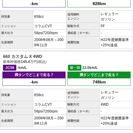
-km
828km
レギュラー
使用燃料
658cc
排気量
エンジン
ガソリン
コラムCVT
FF
ミッション
駆動方式
58ps/7200rpm
-
最大出力
過給器（ターボ）
2008年08月～200
H22年度燃費基準
生産期間
燃費性能
9年11月
+25%達成
660 カスタム X 4WD
新車時価格
145.4
万円(税込)
JC08
-km/L
10・15
22.0km/L
満タンでどこまで走る？
満タンでどこまで走る？
-km
748km
レギュラー
使用燃料
658cc
排気量
エンジン
ガソリン
コラムCVT
4WD
ミッション
駆動方式
58ps/7200rpm
-
最大出力
過給器（ターボ）
2008年08月～200
H22年度燃費基準
生産期間
燃費性能
9年11月
+20%達成