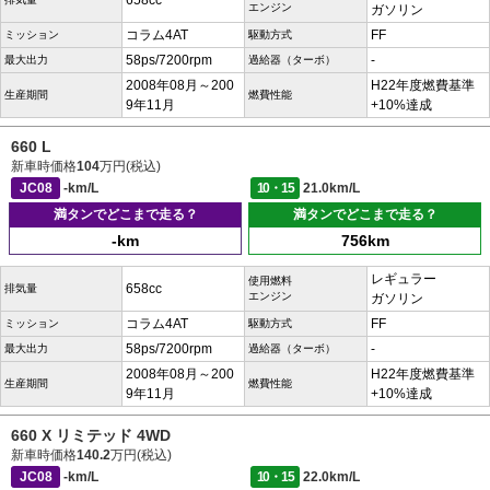
658cc
エンジン
ガソリン
コラム4AT
FF
ミッション
駆動方式
58ps/7200rpm
-
最大出力
過給器（ターボ）
2008年08月～200
H22年度燃費基準
生産期間
燃費性能
9年11月
+10%達成
660 L
新車時価格
104
万円(税込)
JC08
-km/L
10・15
21.0km/L
満タンでどこまで走る？
満タンでどこまで走る？
-km
756km
レギュラー
使用燃料
658cc
排気量
エンジン
ガソリン
コラム4AT
FF
ミッション
駆動方式
58ps/7200rpm
-
最大出力
過給器（ターボ）
2008年08月～200
H22年度燃費基準
生産期間
燃費性能
9年11月
+10%達成
660 X リミテッド 4WD
新車時価格
140.2
万円(税込)
JC08
-km/L
10・15
22.0km/L