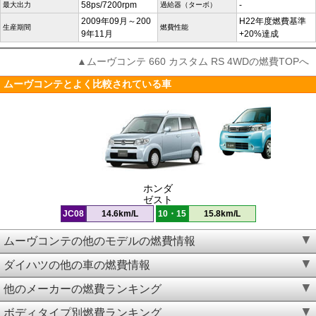
58ps/7200rpm
-
最大出力
過給器（ターボ）
2009年09月～200
H22年度燃費基準
生産期間
燃費性能
9年11月
+20%達成
▲ムーヴコンテ 660 カスタム RS 4WDの燃費TOPへ
ムーヴコンテとよく比較されている車
ホンダ
ゼスト
JC08
14.6km/L
10・15
15.8km/L
ムーヴコンテの他のモデルの燃費情報
ダイハツの他の車の燃費情報
他のメーカーの燃費ランキング
ボディタイプ別燃費ランキング