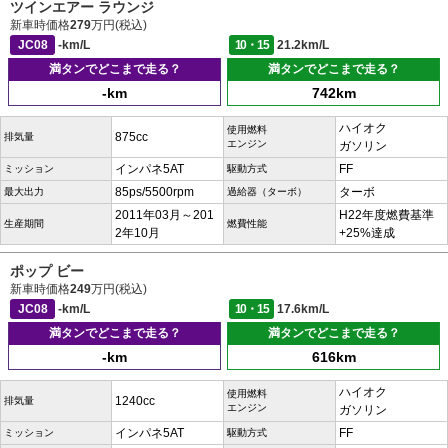
ツインエアー ラウンジ
新車時価格
279
万円(税込)
JC08
-km/L
10・15
21.2km/L
満タンでどこまで走る？
満タンでどこまで走る？
-km
742km
ハイオク
使用燃料
875cc
排気量
エンジン
ガソリン
インパネ5AT
FF
ミッション
駆動方式
85ps/5500rpm
ターボ
最大出力
過給器（ターボ）
2011年03月～201
H22年度燃費基準
生産期間
燃費性能
2年10月
+25%達成
ポップ ビー
新車時価格
249
万円(税込)
JC08
-km/L
10・15
17.6km/L
満タンでどこまで走る？
満タンでどこまで走る？
-km
616km
ハイオク
使用燃料
1240cc
排気量
エンジン
ガソリン
インパネ5AT
FF
ミッション
駆動方式