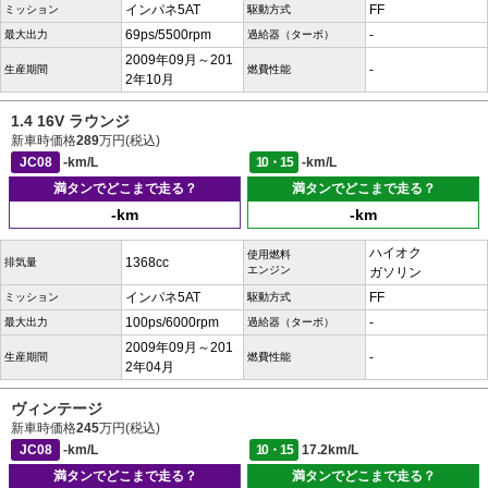
インパネ5AT
FF
ミッション
駆動方式
69ps/5500rpm
-
最大出力
過給器（ターボ）
2009年09月～201
-
生産期間
燃費性能
2年10月
1.4 16V ラウンジ
新車時価格
289
万円(税込)
JC08
-km/L
10・15
-km/L
満タンでどこまで走る？
満タンでどこまで走る？
-km
-km
ハイオク
使用燃料
1368cc
排気量
エンジン
ガソリン
インパネ5AT
FF
ミッション
駆動方式
100ps/6000rpm
-
最大出力
過給器（ターボ）
2009年09月～201
-
生産期間
燃費性能
2年04月
ヴィンテージ
新車時価格
245
万円(税込)
JC08
-km/L
10・15
17.2km/L
満タンでどこまで走る？
満タンでどこまで走る？