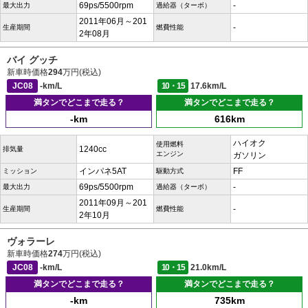
69ps/5500rpm
-
最大出力
過給器（ターボ）
2011年06月～201
-
生産期間
燃費性能
2年08月
バイ グッチ
新車時価格
294
万円(税込)
JC08
-km/L
10・15
17.6km/L
満タンでどこまで走る？
満タンでどこまで走る？
-km
616km
ハイオク
使用燃料
1240cc
排気量
エンジン
ガソリン
インパネ5AT
FF
ミッション
駆動方式
69ps/5500rpm
-
最大出力
過給器（ターボ）
2011年09月～201
-
生産期間
燃費性能
2年10月
ヴォラーレ
新車時価格
274
万円(税込)
JC08
-km/L
10・15
21.0km/L
満タンでどこまで走る？
満タンでどこまで走る？
-km
735km