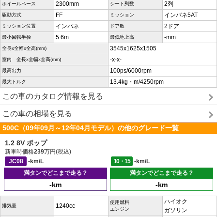
2300mm
2列
ホイールベース
シート列数
FF
インパネ5AT
駆動方式
ミッション
インパネ
2ドア
ミッション位置
ドア数
5.6m
-mm
最小回転半径
最低地上高
3545x1625x1505
全長x全幅x全高(mm)
-x-x-
室内 全長x全幅x全高(mm)
100ps/6000rpm
最高出力
13.4kg・m/4250rpm
最大トルク
この車のカタログ情報を見る
この車の相場を見る
500C（09年09月～12年04月モデル）の他のグレード一覧
1.2 8V ポップ
新車時価格
239
万円(税込)
JC08
-km/L
10・15
-km/L
満タンでどこまで走る？
満タンでどこまで走る？
-km
-km
ハイオク
使用燃料
1240cc
排気量
エンジン
ガソリン