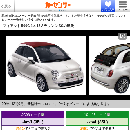
戻る
お気に入り
メニュー
新車時価格はメーカー発表当時の車両本体価格です。また基本情報など、その他の項目について
もメーカー発表時の情報に基いています。
フィアット 500C 1.4 16V ラウンジ SSの燃費
1/3
09年(H21)9月、新型時のフロント。仕様はグレードにより異なります
JC08モード
10・15モード
-km/L(35L)
-km/L(35L)
満タン
でどこまで走る？
満タン
でどこまで走る？