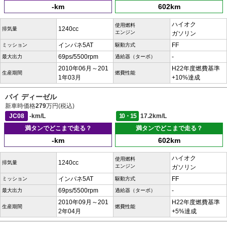
-km
602km
ハイオク
使用燃料
1240cc
排気量
エンジン
ガソリン
インパネ5AT
FF
ミッション
駆動方式
69ps/5500rpm
-
最大出力
過給器（ターボ）
2010年06月～201
H22年度燃費基準
生産期間
燃費性能
1年03月
+10%達成
バイ ディーゼル
新車時価格
279
万円(税込)
JC08
-km/L
10・15
17.2km/L
満タンでどこまで走る？
満タンでどこまで走る？
-km
602km
ハイオク
使用燃料
1240cc
排気量
エンジン
ガソリン
インパネ5AT
FF
ミッション
駆動方式
69ps/5500rpm
-
最大出力
過給器（ターボ）
2010年09月～201
H22年度燃費基準
生産期間
燃費性能
2年04月
+5%達成