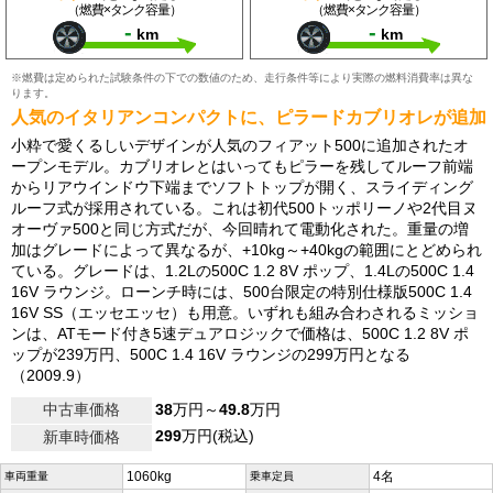
（燃費×タンク容量）
（燃費×タンク容量）
-
-
km
km
※燃費は定められた試験条件の下での数値のため、走行条件等により実際の燃料消費率は異な
ります。
人気のイタリアンコンパクトに、ピラードカブリオレが追加
小粋で愛くるしいデザインが人気のフィアット500に追加されたオ
ープンモデル。カブリオレとはいってもピラーを残してルーフ前端
からリアウインドウ下端までソフトトップが開く、スライディング
ルーフ式が採用されている。これは初代500トッポリーノや2代目ヌ
オーヴァ500と同じ方式だが、今回晴れて電動化された。重量の増
加はグレードによって異なるが、+10kg～+40kgの範囲にとどめられ
ている。グレードは、1.2Lの500C 1.2 8V ポップ、1.4Lの500C 1.4
16V ラウンジ。ローンチ時には、500台限定の特別仕様版500C 1.4
16V SS（エッセエッセ）も用意。いずれも組み合わされるミッショ
ンは、ATモード付き5速デュアロジックで価格は、500C 1.2 8V ポ
ップが239万円、500C 1.4 16V ラウンジの299万円となる
（2009.9）
中古車価格
38
万円～
49.8
万円
299
万円(税込)
新車時価格
1060kg
4名
車両重量
乗車定員