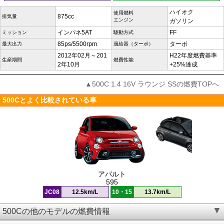
ハイオク
使用燃料
875cc
排気量
エンジン
ガソリン
インパネ5AT
FF
ミッション
駆動方式
85ps/5500rpm
ターボ
最大出力
過給器（ターボ）
2012年02月～201
H22年度燃費基準
生産期間
燃費性能
2年10月
+25%達成
▲500C 1.4 16V ラウンジ SSの燃費TOPへ
500Cとよく比較されている車
アバルト
595
JC08
12.5km/L
10・15
13.7km/L
500Cの他のモデルの燃費情報