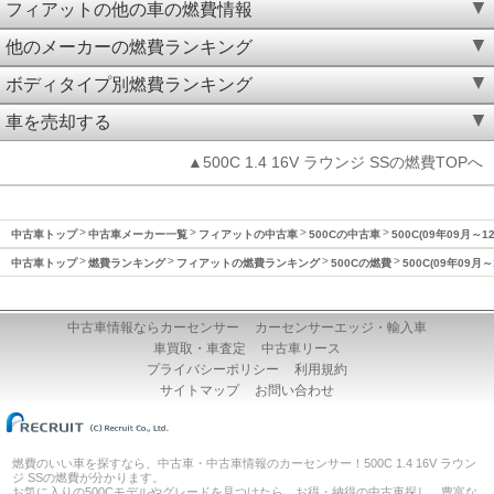
フィアットの他の車の燃費情報
他のメーカーの燃費ランキング
ボディタイプ別燃費ランキング
車を売却する
▲500C 1.4 16V ラウンジ SSの燃費TOPへ
中古車トップ
中古車メーカー一覧
フィアットの中古車
500Cの中古車
500C(09年09月～
中古車トップ
燃費ランキング
フィアットの燃費ランキング
500Cの燃費
500C(09年09月
中古車情報ならカーセンサー
カーセンサーエッジ・輸入車
車買取・車査定
中古車リース
プライバシーポリシー
利用規約
サイトマップ
お問い合わせ
燃費のいい車を探すなら、中古車・中古車情報のカーセンサー！500C 1.4 16V ラウン
ジ SSの燃費が分かります。
お気に入りの500Cモデルやグレードを見つけたら、お得・納得の中古車探し。豊富な