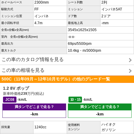
2300mm
2列
ホイールベース
シート列数
FF
インパネ5AT
駆動方式
ミッション
インパネ
2ドア
ミッション位置
ドア数
4.7m
-mm
最小回転半径
最低地上高
3545x1625x1505
全長x全幅x全高(mm)
-x-x-
室内 全長x全幅x全高(mm)
69ps/5500rpm
最高出力
10.4kg・m/3000rpm
最大トルク
この車のカタログ情報を見る
この車の相場を見る
500C（11年09月～12年10月モデル）の他のグレード一覧
1.2 8V ポップ
新車時価格
239
万円(税込)
JC08
-km/L
10・15
-km/L
満タンでどこまで走る？
満タンでどこまで走る？
-km
-km
ハイオク
使用燃料
1240cc
排気量
エンジン
ガソリン