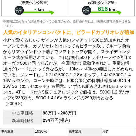
（燃費×タンク容量）
（燃費×タンク容量）
-
616
km
km
※燃費は定められた試験条件の下での数値のため、走行条件等により実際の燃料消費率は異な
ります。
人気のイタリアンコンパクトに、ピラードカブリオレが追加
小粋で愛くるしいデザインが人気のフィアット500に追加されたオ
ープンモデル。カブリオレとはいってもピラーを残してルーフ前端
からリアウインドウ下端までソフトトップが開く、スライディング
ルーフ式が採用されている。これは初代500トッポリーノや2代目ヌ
オーヴァ500と同じ方式だが、今回晴れて電動化された。重量の増
加はグレードによって異なるが、+10kg～+40kgの範囲にとどめられ
ている。グレードは、1.2Lの500C 1.2 8V ポップ、1.4Lの500C 1.4
16V ラウンジ。ローンチ時には、500台限定の特別仕様版500C 1.4
16V SS（エッセエッセ）も用意。いずれも組み合わされるミッショ
ンは、ATモード付き5速デュアロジックで価格は、500C 1.2 8V ポ
ップが239万円、500C 1.4 16V ラウンジの299万円となる
（2009.9）
中古車価格
98
万円～
208
万円
294
万円(税込)
新車時価格
1030kg
4名
車両重量
乗車定員