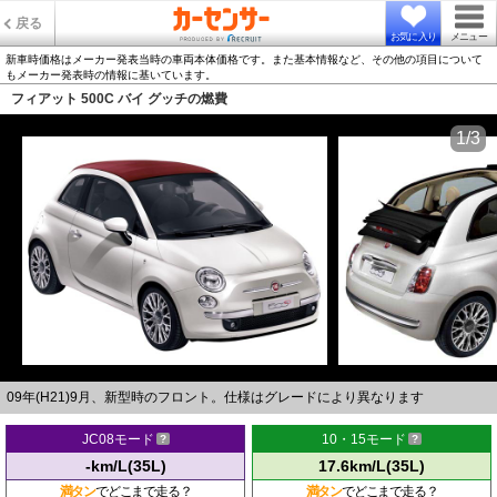
戻る
お気に入り
メニュー
新車時価格はメーカー発表当時の車両本体価格です。また基本情報など、その他の項目について
もメーカー発表時の情報に基いています。
フィアット 500C バイ グッチの燃費
1/3
09年(H21)9月、新型時のフロント。仕様はグレードにより異なります
JC08モード
10・15モード
-km/L(35L)
17.6km/L(35L)
満タン
でどこまで走る？
満タン
でどこまで走る？