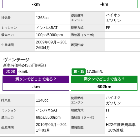
-km
-km
ハイオク
使用燃料
1368cc
排気量
エンジン
ガソリン
インパネ5AT
FF
ミッション
駆動方式
100ps/6000rpm
-
最大出力
過給器（ターボ）
2009年09月～201
-
生産期間
燃費性能
2年04月
ヴィンテージ
新車時価格
245
万円(税込)
JC08
-km/L
10・15
17.2km/L
満タンでどこまで走る？
満タンでどこまで走る？
-km
602km
ハイオク
使用燃料
1240cc
排気量
エンジン
ガソリン
インパネ5AT
FF
ミッション
駆動方式
69ps/5500rpm
-
最大出力
過給器（ターボ）
2010年06月～201
H22年度燃費基準
生産期間
燃費性能
1年03月
+10%達成