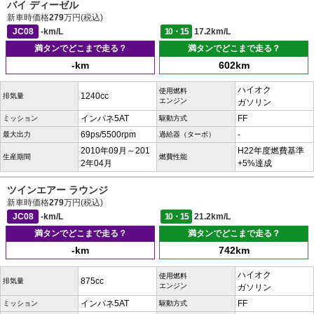
バイ ディーゼル
新車時価格
279
万円(税込)
JC08
-km/L
10・15
17.2km/L
満タンでどこまで走る？
満タンでどこまで走る？
-km
602km
ハイオク
使用燃料
1240cc
排気量
エンジン
ガソリン
インパネ5AT
FF
ミッション
駆動方式
69ps/5500rpm
-
最大出力
過給器（ターボ）
2010年09月～201
H22年度燃費基準
生産期間
燃費性能
2年04月
+5%達成
ツインエアー ラウンジ
新車時価格
279
万円(税込)
JC08
-km/L
10・15
21.2km/L
満タンでどこまで走る？
満タンでどこまで走る？
-km
742km
ハイオク
使用燃料
875cc
排気量
エンジン
ガソリン
インパネ5AT
FF
ミッション
駆動方式