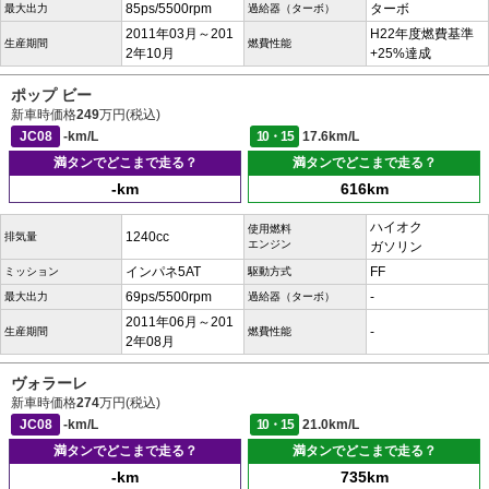
85ps/5500rpm
ターボ
最大出力
過給器（ターボ）
2011年03月～201
H22年度燃費基準
生産期間
燃費性能
2年10月
+25%達成
ポップ ビー
新車時価格
249
万円(税込)
JC08
-km/L
10・15
17.6km/L
満タンでどこまで走る？
満タンでどこまで走る？
-km
616km
ハイオク
使用燃料
1240cc
排気量
エンジン
ガソリン
インパネ5AT
FF
ミッション
駆動方式
69ps/5500rpm
-
最大出力
過給器（ターボ）
2011年06月～201
-
生産期間
燃費性能
2年08月
ヴォラーレ
新車時価格
274
万円(税込)
JC08
-km/L
10・15
21.0km/L
満タンでどこまで走る？
満タンでどこまで走る？
-km
735km