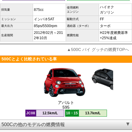
ハイオク
使用燃料
875cc
排気量
エンジン
ガソリン
インパネ5AT
FF
ミッション
駆動方式
85ps/5500rpm
ターボ
最大出力
過給器（ターボ）
2012年02月～201
H22年度燃費基準
生産期間
燃費性能
2年10月
+25%達成
▲500C バイ グッチの燃費TOPへ
500Cとよく比較されている車
アバルト
595
JC08
12.5km/L
10・15
13.7km/L
500Cの他のモデルの燃費情報