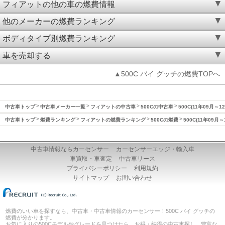
フィアットの他の車の燃費情報
他のメーカーの燃費ランキング
ボディタイプ別燃費ランキング
車を売却する
▲500C バイ グッチの燃費TOPへ
中古車トップ
中古車メーカー一覧
フィアットの中古車
500Cの中古車
500C(11年09月～
中古車トップ
燃費ランキング
フィアットの燃費ランキング
500Cの燃費
500C(11年09月
中古車情報ならカーセンサー
カーセンサーエッジ・輸入車
車買取・車査定
中古車リース
プライバシーポリシー
利用規約
サイトマップ
お問い合わせ
燃費のいい車を探すなら、中古車・中古車情報のカーセンサー！500C バイ グッチの
燃費が分かります。
お気に入りの500Cモデルやグレードを見つけたら、お得・納得の中古車探し。豊富な