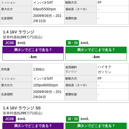
インパネ5AT
FF
ミッション
駆動方式
69ps/5500rpm
-
最大出力
過給器（ターボ）
2009年09月～201
-
生産期間
燃費性能
2年10月
1.4 16V ラウンジ
新車時価格
289
万円(税込)
JC08
-km/L
10・15
-km/L
満タンでどこまで走る？
満タンでどこまで走る？
-km
-km
ハイオク
使用燃料
1368cc
排気量
エンジン
ガソリン
インパネ5AT
FF
ミッション
駆動方式
100ps/6000rpm
-
最大出力
過給器（ターボ）
2009年09月～201
-
生産期間
燃費性能
2年04月
1.4 16V ラウンジ SS
新車時価格
299
万円(税込)
JC08
-km/L
10・15
-km/L
満タンでどこまで走る？
満タンでどこまで走る？