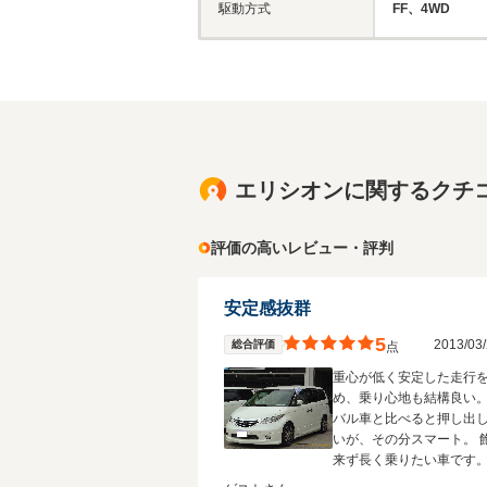
駆動方式
FF、4WD
エリシオンに関するクチ
評価の高いレビュー・評判
安定感抜群
5
2013/0
総合評価
点
重心が低く安定した走行
め、乗り心地も結構良い。
バル車と比べると押し出
いが、その分スマート。 
来ず長く乗りたい車です