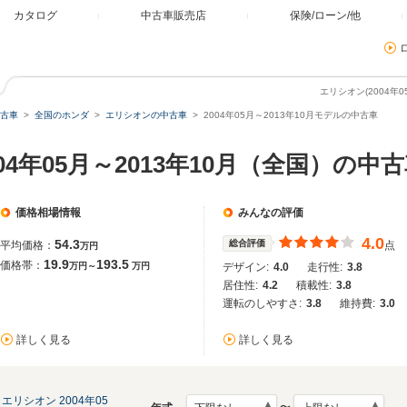
カタログ
中古車販売店
保険/ローン/他
エリシオン(2004年
古車
全国のホンダ
エリシオンの中古車
2004年05月～2013年10月モデルの中古車
04年05月～2013年10月（全国）の中
価格相場情報
みんなの評価
4.0
54.3
総合評価
平均価格：
点
万円
19.9
193.5
価格帯：
万円～
万円
デザイン:
4.0
走行性:
3.8
居住性:
4.2
積載性:
3.8
運転のしやすさ:
3.8
維持費:
3.0
詳しく見る
詳しく見る
エリシオン 2004年05