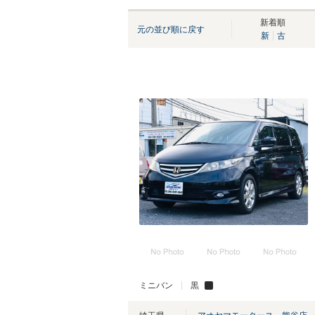
新着順
元の並び順に戻す
新
古
ミニバン
黒