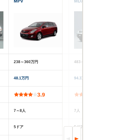
MPV
MDX
エ
238～360万円
483～525万円
14
48.1万円
94.3万円
46
3.9
3.7
7～8人
7人
5
5ドア
5ドア
5