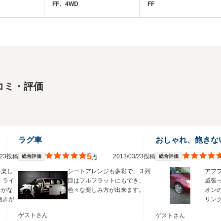
FF、4WD
FF
コミ・評価
ラグ車
おしゃれ、飽きな
5
3/23投稿
2013/03/23投稿
総合評価
総合評価
点
を楽し
シートアレンジも多彩で、３列
アフ
 ライ
目はフルフラットにもでき、
威張
しがな
色々な楽しみ方が出来ます。
オン
飽きが
リン
。
ゲストさん
ゲストさん