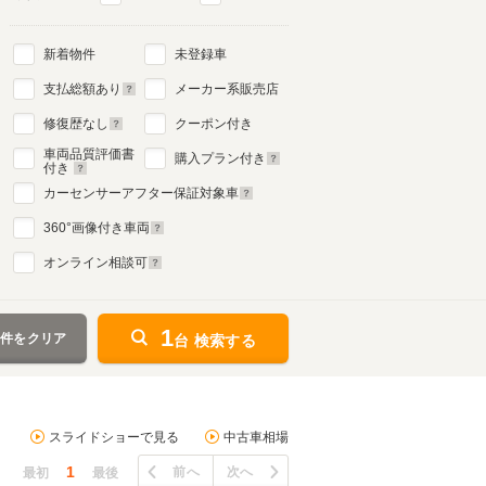
新着物件
未登録車
支払総額あり
メーカー系販売店
修復歴なし
クーポン付き
車両品質評価書
購入プラン付き
付き
カーセンサーアフター保証対象車
360
°画像付き車両
オンライン相談可
1
条件をクリア
台 検索する
スライドショーで見る
中古車相場
1
前へ
次へ
最初
最後