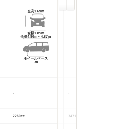
全高
1.69m
全高
1.82m
全幅
1.85m
全幅
1.96m
全長
4.86m～4.87m
全長
4.79m
ホイールベース
ホイールベース
-m
-m
-
-
-
2260cc
3471cc
14