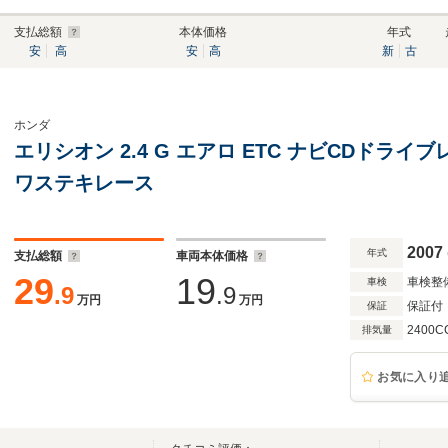
支払総額
本体価格
年式
安
高
安
高
新
古
ホンダ
エリシオン 2.4 G エアロ ETC ナビCDドラ
ワステキレース
2007
年式
支払総額
車両本体価格
29
19
車検整
車検
.9
.9
万円
万円
保証付
保証
2400C
排気量
お気に入り