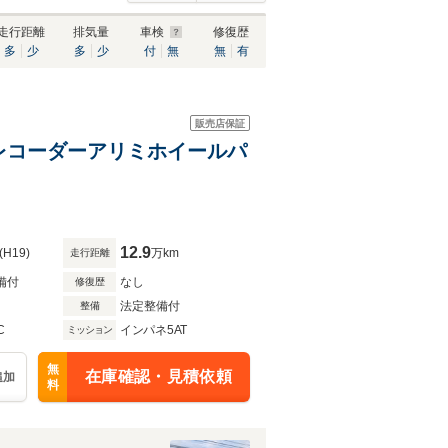
走行距離
排気量
車検
修復歴
多
少
多
少
付
無
無
有
販売店保証
イブレコーダーアリミホイールパ
12.9
(H19)
万km
走行距離
備付
なし
修復歴
法定整備付
整備
C
インパネ5AT
ミッション
無
在庫確認・見積依頼
追加
料