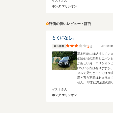
ゲストさん
ホンダ エリシオン
評価の低いレビュー・評判
とくになし。
3
2013/0
総合評価
点
基本性能には納得してい
勿論他社の新型ミニバン
が新しい分、エリシオン
けている所は有りますが
タルで見たところでは今
満と言う不満はあまり出
せん。 非常に満足度の高
と思います。
ゲストさん
ホンダ エリシオン