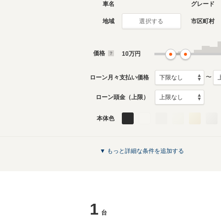
車名
グレード
地域
市区町村
選択する
価格
10
万円
〜
ローン月々支払い価格
ローン頭金（上限）
本体色
▼ もっと詳細な条件を追加する
1
台