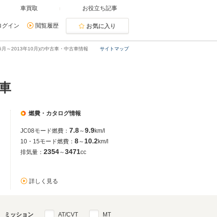
車買取
お役立ち記事
ログイン
閲覧履歴
お気に入り
05月～2013年10月)の中古車・中古車情報
サイトマップ
古車
燃費・カタログ情報
7.8
9.9
JC08モード燃費：
～
km/l
8
10.2
10・15モード燃費：
～
km/l
2354
3471
排気量：
～
cc
詳しく見る
ミッション
AT/CVT
MT