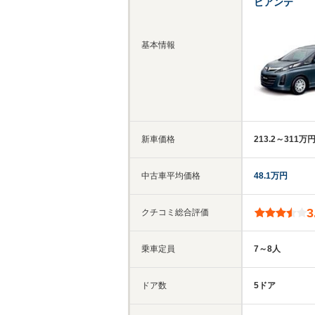
ビアンテ
基本情報
新車価格
213.2～311万
中古車平均価格
48.1万円
3
クチコミ総合評価
乗車定員
7～8人
ドア数
5ドア