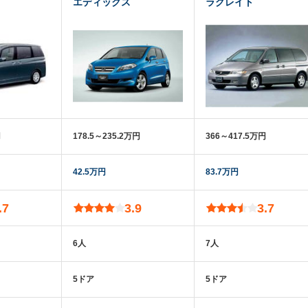
エディックス
ラグレイト
円
178.5～235.2万円
366～417.5万円
42.5万円
83.7万円
.7
3.9
3.7
6人
7人
5ドア
5ドア