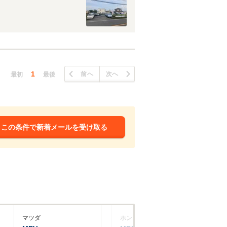
1
前へ
次へ
最初
最後
この条件で新着メールを受け取る
マツダ
ホンダ
ホ