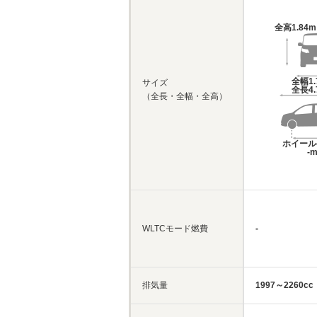
全高
1.84
全幅
1
サイズ
全長
4
（全長・全幅・全高）
ホイール
-
WLTCモード燃費
-
排気量
1997～2260cc