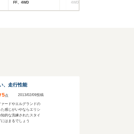
FF、4WD
4WD
FF
い、走行性能
5
2013/02/09投稿
点
ファードやエルグランドの
った感じがいやならエリシ
の知的な洗練されたスタイ
グにはまるでしょう