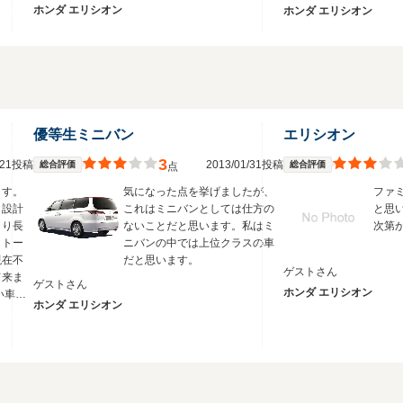
ホンダ エリシオン
ホンダ エリシオン
優等生ミニバン
エリシオン
3
3/21投稿
2013/01/31投稿
総合評価
総合評価
点
ます。
気になった点を挙げましたが、
ファ
も設計
これはミニバンとしては仕方の
と思
より長
ないことだと思います。私はミ
次第
、トー
ニバンの中では上位クラスの車
現在不
だと思います。
ゲストさん
て来ま
ゲストさん
ホンダ エリシオン
い車だ
ホンダ エリシオン