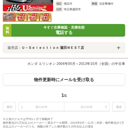
保証
保証付
整備
法定整備付
住所
埼玉県蓮田市
今すぐ在庫確認・見積依頼
無
電話する
料
販売店：
Ｕ－Ｓｅｌｅｃｔｉｏｎ 蓮田ＷＥＳＴ店
ホンダ エリシオン 2004年05月～2013年10月（全国）の中古車
物件更新時にメールを受け取る
1
/1
最初
前の30件
次の30件
最後
※人気のクルマは平均1ヶ月で掲載終了
物件数合計1万台以上のメーカー｜算出データ期間：2024年9月～11月｜内容：物件数合計1万
台以上のメーカーのうち、掲載が終了した物件数が1,000台以上の場合