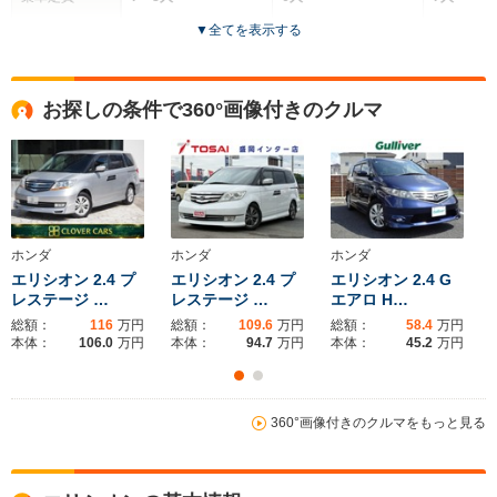
▼
全てを表示する
ドア数
5ドア
5ドア
5ドア
全高
全高
全
お探しの条件で360°画像付きのクルマ
1.84m～1.86m
1.6m～1.64m
1.
全幅
全幅
全
サイズ
1.77m
1.8m
1.
全長
全長
(全長x全幅x全高)
4.72m
4.29m～4.3m
5.
ホンダ
ホンダ
ホンダ
エリシオン 2.4 プ
エリシオン 2.4 プ
エリシオン 2.4 G
レステージ …
レステージ …
エアロ H…
総額：
116
万円
総額：
109.6
万円
総額：
58.4
万円
ホイールベース
ホイールベース
ホイー
本体：
106.0
万円
本体：
94.7
万円
本体：
45.2
万円
-m
-m
360°画像付きのクルマをもっと見る
WLTCモード
-
-
-
燃費