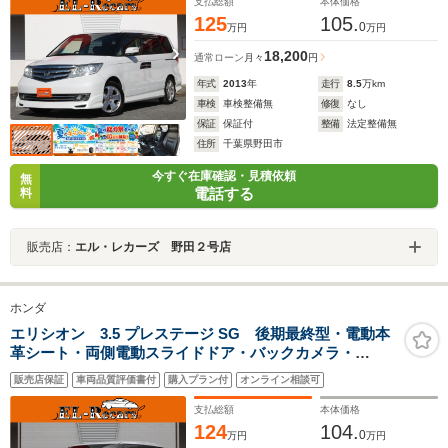
ジックサーバー・スマートキー
支払総額
本体価格
125
105.
0
万円
万円
18,200
通常ローン
月々
円
年式
2013
年
走行
8.5
万km
車検
車検整備無
修復
なし
保証
保証付
整備
法定整備無
住所
千葉県野田市
今すぐ在庫確認・見積依頼
無
電話する
料
販売店：
エル・レカーズ 野田２号店
ホンダ
エリシオン 3.5 プレステージ SG 後期最終型・電動本
革シート・両側電動スライドドア・バックカメラ・
ETC・スマートキー・シートヒーター・クルーズコント
販売店保証
車両品質評価書付
購入プラン付
オンライン相談可
ロール・HIDヘッドライト・HDDナビ・音楽録音・オー
トA/C・純正18inAW
支払総額
本体価格
124
104.
0
万円
万円