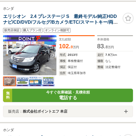
ホンダ
エリシオン 2.4 プレステージ S 最終モデル/純正HDD
ナビ/CD/DVD/フルセグ/Bカメラ/ETC/スマートキー/両側
自動/リヤオートエアコン/ハーフレザー/HIDライト/フォグ
販売店保証
購入プラン付
オンライン相談可
支払総額
本体価格
102.
83.
9
8
万円
万円
年式
2013
年
走行
7.9
万km
車検
車検整備付
修復
なし
保証
保証付
整備
法定整備付
住所
埼玉県草加市
今すぐ在庫確認・見積依頼
無
電話する
料
販売店：
株式会社ポイントエフ 本店
ホンダ