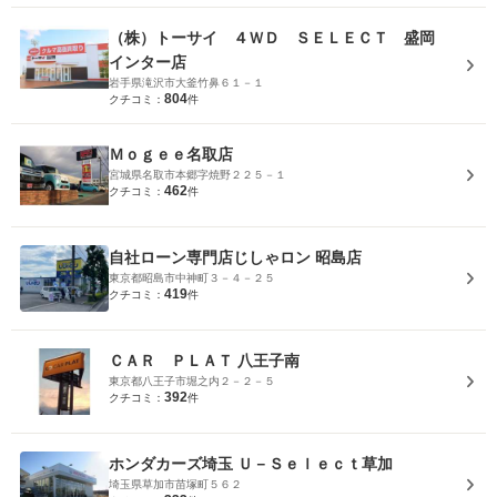
（株）トーサイ ４ＷＤ ＳＥＬＥＣＴ 盛岡
インター店
岩手県滝沢市大釜竹鼻６１－１
804
クチコミ：
件
Ｍｏｇｅｅ名取店
宮城県名取市本郷字焼野２２５－１
462
クチコミ：
件
自社ローン専門店じしゃロン 昭島店
東京都昭島市中神町３－４－２５
419
クチコミ：
件
ＣＡＲ ＰＬＡＴ 八王子南
東京都八王子市堀之内２－２－５
392
クチコミ：
件
ホンダカーズ埼玉 Ｕ－Ｓｅｌｅｃｔ草加
埼玉県草加市苗塚町５６２