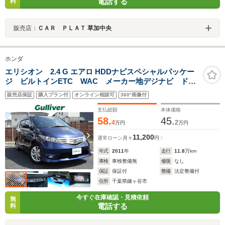
電話する
料
販売店：
ＣＡＲ ＰＬＡＴ 草加中央
ホンダ
エリシオン 2.4 G エアロ HDDナビスペシャルパッケー
ジ ビルトインETC WAC メーカー地デジナビ ドラ
イブレコーダー スマートキー 両側スライドドア 電
販売店保証
購入プラン付
オンライン相談可
360°画像付
動格納ミラー オートライト フォグライト 純正フロ
アマット コーナーセンサー ステアリングリモコン
支払総額
本体価格
58.
45.
4
2
万円
万円
11,200
通常ローン
月々
円
年式
2011
年
走行
11.8
万km
車検
車検整備無
修復
なし
保証
保証付
整備
法定整備付
住所
千葉県鎌ヶ谷市
今すぐ在庫確認・見積依頼
無
電話する
料