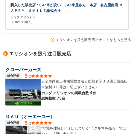
購入した販売店：
いい車が安い いい車屋さん 本店 名古屋南店 Ｈ
ＡＰＰＹ ＳＭＩＬＥ株式会社
ホンダ エリシオン
（2020/11購入）
エリシオンを扱う販売店クチコミをもっと見る
エリシオンを扱う注目販売店
クローバーカーズ
5
総合評価
点
☆全車両第三者機関検査済☆総額表示ＪＵ適正販売店
☆強制ＯＰ等は一切ございません♪
4
ホンダ エリシオンの
掲載台数
台
73
総掲載数
台
ＯＡＵ（オーエーユー）
5
総合評価
点
”常識を理解しハミ出していく”「クルマを売る」では