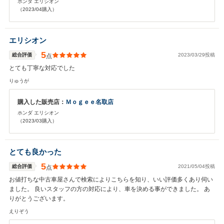
ホンダ エリシオン
（2023/04購入）
エリシオン
5
総合評価
2023/03/29投稿
点
とても丁寧な対応でした
りゅうが
購入した販売店：
Ｍｏｇｅｅ名取店
ホンダ エリシオン
（2023/03購入）
とても良かった
5
総合評価
2021/05/04投稿
点
お値打ちな中古車屋さんで検索によりこちらを知り、いい評価多くあり伺い
ました。 良いスタッフの方の対応により、車を決める事ができました。 あ
りがとうございます。
えりぞう