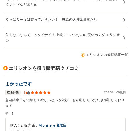
グレードなどまとめ
やっぱり一度は乗っておきたい！ 魅惑の大排気量車たち
知らないなんてモッタイナイ！ 上級ミニバンなのに安いホンダ エリシオ
ン
エリシオンの最新記事一覧
エリシオンを扱う販売店クチコミ
よかったです
5
総合評価
2023/04/08投稿
点
急遽納車日を短縮して欲しいという依頼にも対応していただき感謝しており
ます
ゆーき
購入した販売店：
Ｍｏｇｅｅ名取店