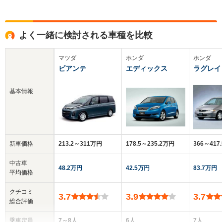
よく一緒に検討される車種を比較
マツダ
ホンダ
ホンダ
ビアンテ
エディックス
ラグレイ
基本情報
新車価格
213.2～311万円
178.5～235.2万円
366～417
中古車
48.2万円
42.5万円
83.7万円
平均価格
クチコミ
3.7
3.9
3.7
総合評価
乗車定員
7～8人
6人
7人