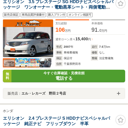
エリシオン 3.5 プレステージ SG HDDナビスペシャルパ
ッケージ ワンオーナー・電動黒革シート・両側電動ス
ライドドア・バックカメラ・フリップダウンモニター・
販売店保証
車両品質評価書付
購入プラン付
オンライン相談可
クルーズコントロール・ドライブレコーダー・HIDヘッド
ライト・シートヒーター・ETC・スマートキーオートA/C
支払総額
本体価格
106
91.
0
万円
万円
15,400
通常ローン
月々
円
年式
2007
年
走行
7.0
万km
車検
車検整備無
修復
なし
保証
保証付
整備
法定整備無
住所
千葉県野田市
今すぐ在庫確認・見積依頼
無
電話する
料
販売店：
エル・レカーズ 野田２号店
ホンダ
エリシオン 2.4 プレステージ S HDDナビスペシャルパ
ッケージ 純正ナビ フリップダウン 半革