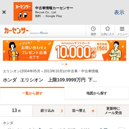
中古車情報カーセンサー
表示
Recruit Co., Ltd.
無料 － Google Play
履歴
お気に入り
メニュー
エリシオン(2004年05月～2013年10月)の中古車・中古車情報
ホンダ エリシオン 上限109.9999万円 下限100万円
一覧から探す
地図から探す
更新時に
13
絞り込み
並べ替え
台
メール受信
ホンダ