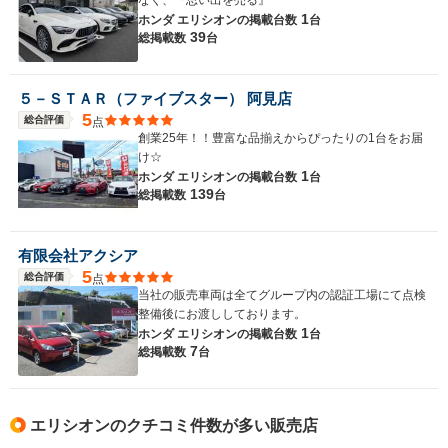
なく、『思い出を売る』
1
ホンダ エリシオンの
掲載台数
台
39
総掲載数
台
５－ＳＴＡＲ（ファイブスター） 阿見店
5
総合評価
点
創業25年！！豊富な品揃えからぴったりの1台をお届
け☆
1
ホンダ エリシオンの
掲載台数
台
139
総掲載数
台
有限会社アクシア
5
総合評価
点
当社の販売車両は全てグループ内の認証工場にて点検
整備後にお渡ししております。
1
ホンダ エリシオンの
掲載台数
台
7
総掲載数
台
エリシオンのクチコミ件数が多い販売店