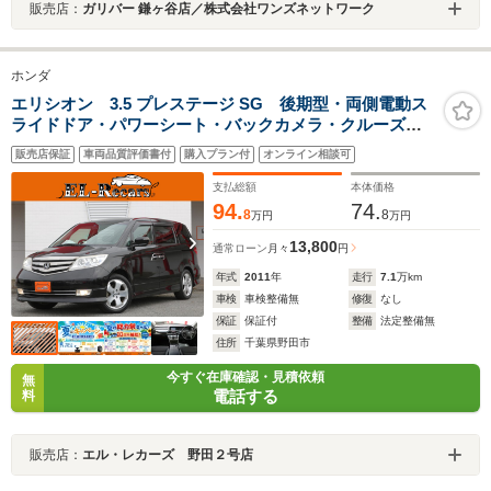
販売店：
ガリバー 鎌ヶ谷店／株式会社ワンズネットワーク
ホンダ
エリシオン 3.5 プレステージ SG 後期型・両側電動ス
ライドドア・パワーシート・バックカメラ・クルーズコ
ントロール・スマートキー・ハーフレザーシート・HIDヘ
販売店保証
車両品質評価書付
購入プラン付
オンライン相談可
ッドライト・オートA/C・ETC・純正18インチアルミ
支払総額
本体価格
94.
74.
8
8
万円
万円
13,800
通常ローン
月々
円
年式
2011
年
走行
7.1
万km
車検
車検整備無
修復
なし
保証
保証付
整備
法定整備無
住所
千葉県野田市
今すぐ在庫確認・見積依頼
無
電話する
料
販売店：
エル・レカーズ 野田２号店