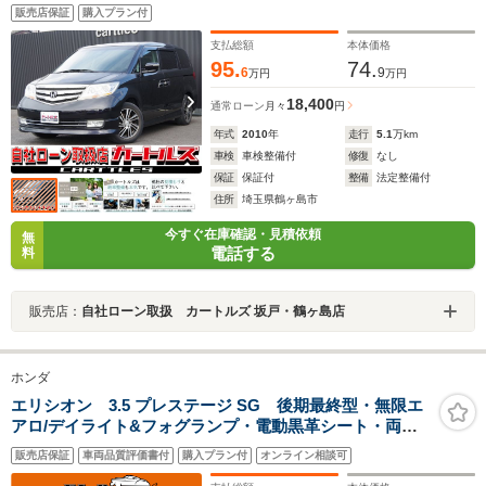
販売店保証
購入プラン付
支払総額
本体価格
95.
74.
6
9
万円
万円
18,400
通常ローン
月々
円
年式
2010
年
走行
5.1
万km
車検
車検整備付
修復
なし
保証
保証付
整備
法定整備付
住所
埼玉県鶴ヶ島市
今すぐ在庫確認・見積依頼
無
電話する
料
販売店：
自社ローン取扱 カートルズ 坂戸・鶴ヶ島店
ホンダ
エリシオン 3.5 プレステージ SG 後期最終型・無限エ
アロ/デイライト&フォグランプ・電動黒革シート・両側
電動スライドドア・フリップダウンモニター・バックカ
販売店保証
車両品質評価書付
購入プラン付
オンライン相談可
メラ・HDDナビ・地デジ視聴・シートヒーター・ミュー