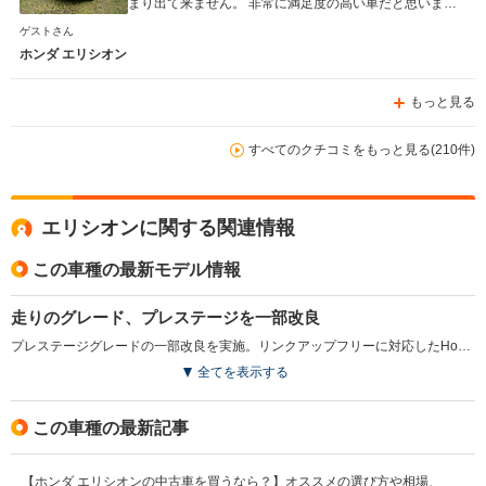
まり出て来ません。 非常に満足度の高い車だと思いま
す。
ゲストさん
ホンダ エリシオン
もっと見る
すべてのクチコミをもっと見る(210件)
エリシオンに関する関連情報
この車種の最新モデル情報
走りのグレード、プレステージを一部改良
プレステージグレードの一部改良を実施。リンクアップフリーに対応したHondaインターナビが標準装備された。モニターは、フルセグチューナーによるTV視聴も可能。また全席3点式ELRシートベルトとヘッドレストを採用。さらにボディカラーがすべて新色となった（2012.6）
全てを表示する
この車種の最新記事
【ホンダ エリシオンの中古車を買うなら？】オススメの選び方や相場、