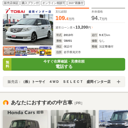
ビ バックカメラ 黒本革シート パワーシート シートヒー
販売店保証
購入プラン付
オンライン相談可
360°画像付
ター スマートキー HIDヘッドライト 純正17インチアルミ
ETC
支払総額
本体価格
109.
94.
6
7
万円
万円
13,200
通常ローン
月々
円
年式
2013
年
走行
9.0
万km
車検
'28/01
修復
なし
保証
保証付
整備
法定整備付
住所
岩手県滝沢市
今すぐ在庫確認・見積依頼
無
電話する
料
販売店：
（株）トーサイ ４ＷＤ ＳＥＬＥＣＴ 盛岡インター店
あなたにおすすめの中古車
［PR］