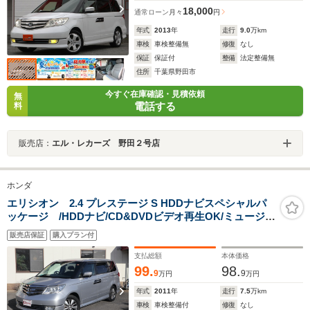
18,000
通常ローン
月々
円
年式
2013
年
走行
9.0
万km
車検
車検整備無
修復
なし
保証
保証付
整備
法定整備無
住所
千葉県野田市
今すぐ在庫確認・見積依頼
無
電話する
料
販売店：
エル・レカーズ 野田２号店
ホンダ
エリシオン 2.4 プレステージ S HDDナビスペシャルパ
ッケージ /HDDナビ/CD&DVDビデオ再生OK/ミュージッ
クサーバー/地デジTV/リア席フリップダウンモニター/バ
販売店保証
購入プラン付
ックカメラ/黒革シート/2列目セパレート7人乗り/フルエア
ロ/両側自動ドア/スマートキー
支払総額
本体価格
99.
98.
9
9
万円
万円
年式
2011
年
走行
7.5
万km
車検
車検整備付
修復
なし