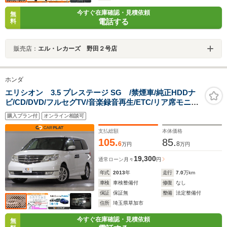
今すぐ在庫確認・見積依頼
無
電話する
料
販売店：
エル・レカーズ 野田２号店
ホンダ
エリシオン 3.5 プレステージ SG /禁煙車/純正HDDナ
ビ/CD/DVD/フルセグTV/音楽録音再生/ETC/リア席モニタ
ー/バックカメラ/両側電動スライドドア/シートヒーター/
購入プラン付
オンライン相談可
横滑り防止装置/スマートキー/RR1用純正17インチAW
支払総額
本体価格
105.
85.
6
8
万円
万円
19,300
通常ローン
月々
円
年式
2013
年
走行
7.0
万km
車検
車検整備付
修復
なし
保証
保証無
整備
法定整備付
住所
埼玉県草加市
今すぐ在庫確認・見積依頼
無