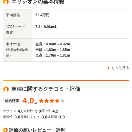
エリシオンの基本情報
平均価格
53.4万円
排気量
1997～2260cc
1668～2354cc
3471cc
JC08モード
7.8～9.9km/L
駆動方式
FF、4WD
FF、4WD
FF
燃費
車体寸法
全長：4.84m～4.92m
(全長x全幅x全
全幅：1.83m～1.85m
高)
全高：1.79m～1.81m
もっと見る
車種に関するクチコミ・評価
4.0
総合評価
点
4.0
3.8
4.2
デザイン :
走行性 :
居住性 :
3.8
3.8
3.0
積載性 :
運転しやすさ :
維持費 :
評価の高いレビュー・評判