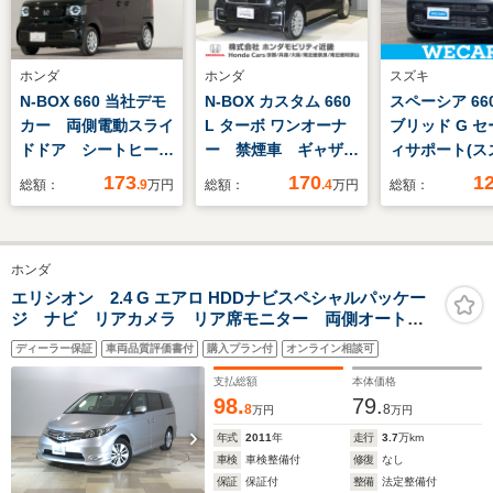
ホンダ
ホンダ
スズキ
N-BOX 660 当社デモ
N-BOX カスタム 660
スペーシア 66
カー 両側電動スライ
L ターボ ワンオーナ
ブリッド G 
ドドア シートヒータ
ー 禁煙車 ギャザー
ィサポート(スズ
ー
ズメモリーナビ フル
線逸脱防止支
173
170
1
総額：
.9
万円
総額：
.4
万円
総額：
セグ CD DVD ミ
ム/ヘッドラン
ュージックラック ホ
LED/EBD付A
ンダセンシング LED
り防止装置/ア
ホンダ
ヘッドライト ETC
ングストップ/
ドライブレコーダー
エアバッグ 運
エリシオン 2.4 G エアロ HDDナビスペシャルパッケー
ジ ナビ リアカメラ リア席モニター 両側オートス
シートヒーター サイ
アバッグ 助手
ライド コーナーセンサー HID ETC スマートキー
ドカーテンエアバック
ディーラー保証
車両品質評価書付
購入プラン付
オンライン相談可
アルミ フォグ ベンチシート
支払総額
本体価格
98.
79.
8
8
万円
万円
年式
2011
年
走行
3.7
万km
車検
車検整備付
修復
なし
保証
保証付
整備
法定整備付