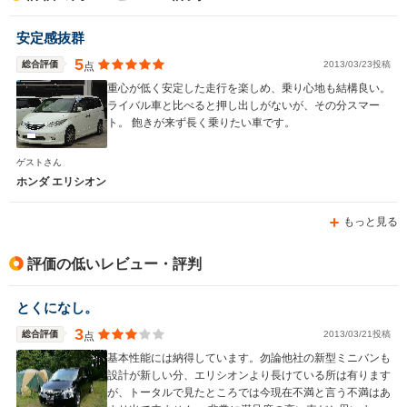
安定感抜群
5
総合評価
2013/03/23投稿
点
重心が低く安定した走行を楽しめ、乗り心地も結構良い。
ライバル車と比べると押し出しがないが、その分スマー
ト。 飽きが来ず長く乗りたい車です。
ゲストさん
ホンダ エリシオン
もっと見る
評価の低いレビュー・評判
とくになし。
3
総合評価
2013/03/21投稿
点
基本性能には納得しています。勿論他社の新型ミニバンも
設計が新しい分、エリシオンより長けている所は有ります
が、トータルで見たところでは今現在不満と言う不満はあ