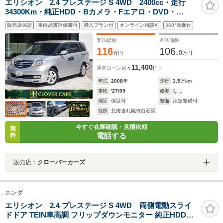
エリシオン 2.4 プレステージ S 4WD 2400cc・走行
34300Km・純正HDD・Bカメラ・Fエアロ・DVD・
ETC・両側パワスラ・HID・キーレス・エンスタ夏冬タイ
販売店保証
車両品質評価書付
購入プラン付
オンライン相談可
360°画像付
ヤAW付・D整備記録簿7枚有・試乗可
支払総額
本体価格
116
106.
0
万円
万円
11,400
通常ローン
月々
円
年式
2008
年
走行
3.5
万km
車検
'27/09
修復
なし
保証
保証付
整備
法定整備付
住所
北海道札幌市白石区
今すぐ在庫確認・見積依頼
無
電話する
料
販売店：
クローバーカーズ
ホンダ
エリシオン 2.4 プレステージ S 4WD 両側電動スライ
ドドア TEIN車高調 フリップダウンモニター 純正HDDナ