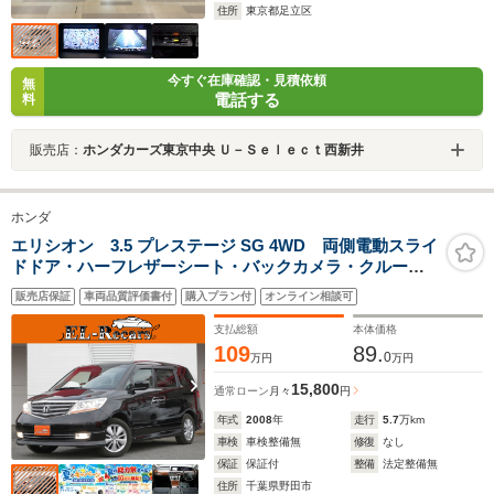
住所
東京都足立区
今すぐ在庫確認・見積依頼
無
電話する
料
販売店：
ホンダカーズ東京中央 Ｕ－Ｓｅｌｅｃｔ西新井
ホンダ
エリシオン 3.5 プレステージ SG 4WD 両側電動スライ
ドドア・ハーフレザーシート・バックカメラ・クルーズ
コントロール・キーレス・オートA/C・ETC・木目調パネ
販売店保証
車両品質評価書付
購入プラン付
オンライン相談可
ル・HIDヘッドライト・ドアバイザー・純正17インチアル
ミ・ウィンカーミラー
支払総額
本体価格
109
89.
0
万円
万円
15,800
通常ローン
月々
円
年式
2008
年
走行
5.7
万km
車検
車検整備無
修復
なし
保証
保証付
整備
法定整備無
住所
千葉県野田市