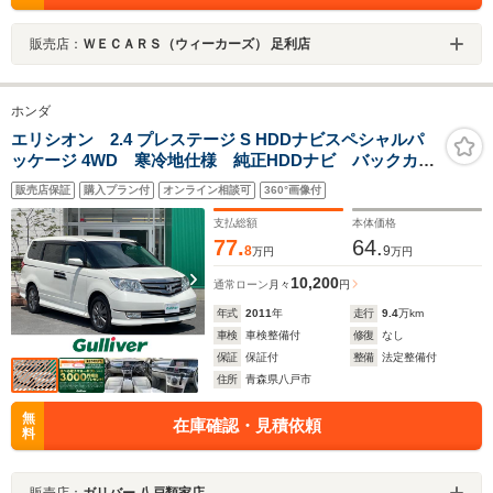
販売店：
ＷＥＣＡＲＳ（ウィーカーズ） 足利店
ホンダ
エリシオン 2.4 プレステージ S HDDナビスペシャルパ
ッケージ 4WD 寒冷地仕様 純正HDDナビ バックカメ
ラ 両側パワースライドドア 大型コンソール キャプ
販売店保証
購入プラン付
オンライン相談可
360°画像付
テンシート7人乗 合皮コンビシート ビルトインETC
熱線入Fガラス HIDライト フォグ 純正17AW
支払総額
本体価格
77.
64.
8
9
万円
万円
10,200
通常ローン
月々
円
年式
2011
年
走行
9.4
万km
車検
車検整備付
修復
なし
保証
保証付
整備
法定整備付
住所
青森県八戸市
無
在庫確認・見積依頼
料
販売店：
ガリバー 八戸類家店