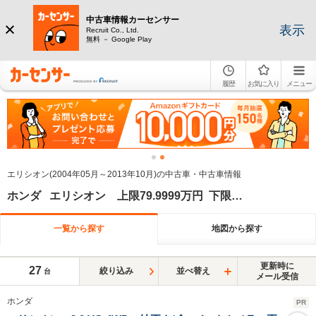
中古車情報カーセンサー
表示
Recruit Co., Ltd.
無料 － Google Play
履歴
お気に入り
メニュー
エリシオン(2004年05月～2013年10月)の中古車・中古車情報
ホンダ エリシオン 上限79.9999万円 下限70万円
一覧から探す
地図から探す
更新時に
27
絞り込み
並べ替え
台
メール受信
ホンダ
PR