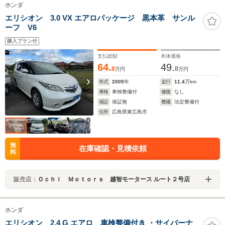
ホンダ
エリシオン 3.0 VX エアロパッケージ 黒本革 サンル
ーフ V6
購入プラン付
支払総額
本体価格
64.
49.
8
8
万円
万円
年式
2005
年
走行
11.4
万km
車検
車検整備付
修復
なし
保証
保証無
整備
法定整備付
住所
広島県東広島市
無
在庫確認・見積依頼
料
販売店：
Ｏｃｈｉ Ｍｏｔｏｒｓ 越智モータース ルート２号店
ホンダ
エリシオン 2.4 G エアロ 車検整備付き ・サイバーナ