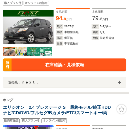
ン クルーズコントロール ハーフレザーシート バッ
購入プラン付
オンライン相談可
クカメラ フロントカメラ スマートキー 両側パワー
スライドドア
支払総額
本体価格
94.
79.
8
8
万円
万円
年式
2007
年
走行
5.4
万km
車検
車検整備無
修復
なし
保証
保証無
整備
法定整備無
住所
千葉県柏市
無
在庫確認・見積依頼
料
販売店：
ｎｅｘｔ．
ホンダ
エリシオン 2.4 プレステージ S 最終モデル/純正HDD
ナビ/CD/DVD/フルセグ/Bカメラ/ETC/スマートキー/両側
自動/リヤオートエアコン/ハーフレザー/HIDライト/フォグ
販売店保証
購入プラン付
オンライン相談可