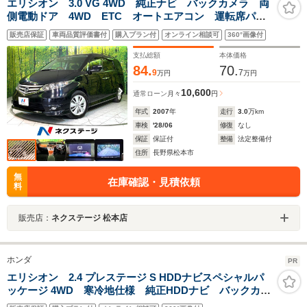
エリシオン 3.0 VG 4WD 純正ナビ バックカメラ 両
側電動ドア 4WD ETC オートエアコン 運転席パワ
ーシート スマートキー HIDヘッド オートライト 純
販売店保証
車両品質評価書付
購入プラン付
オンライン相談可
360°画像付
正17インチアルミホイール CD/DVD再生
支払総額
本体価格
84.
70.
9
7
万円
万円
10,600
通常ローン
月々
円
年式
2007
年
走行
3.0
万km
車検
'28/06
修復
なし
保証
保証付
整備
法定整備付
住所
長野県松本市
無
在庫確認・見積依頼
料
販売店：
ネクステージ 松本店
ホンダ
PR
エリシオン 2.4 プレステージ S HDDナビスペシャルパ
ッケージ 4WD 寒冷地仕様 純正HDDナビ バックカメ
ラ 両側パワースライドドア 大型コンソール キャプ