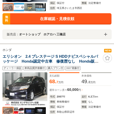
保証
保証付
整備
法定整備付
住所
埼玉県さいたま市西区
無
在庫確認・見積依頼
料
販売店：
オートショップ ホアロハ 三橋店
ホンダ
NEW
エリシオン 2.4 プレステージ S HDDナビスペシャルパ
ッケージ Honda認定中古車 修復歴なし Honda販売
店全国保証1年 内装クリーニング済 HDDナビ バック
ディーラー保証
車両品質評価書付
購入プラン付
360°画像付
カメラ ETC 電動スライドドア アルミホイール
支払総額
本体価格
68.
49.
7
8
万円
万円
60,000
通常ローン
月々
円
年式
2007
年
走行
6.2
万km
車検
車検整備付
修復
なし
保証
保証付
整備
法定整備付
住所
和歌山県田辺市