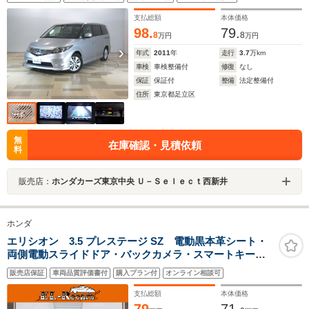
アルミ フォグ ベンチシート
支払総額
本体価格
98.
79.
8
8
万円
万円
年式
2011
年
走行
3.7
万km
車検
車検整備付
修復
なし
保証
保証付
整備
法定整備付
住所
東京都足立区
無
在庫確認・見積依頼
料
販売店：
ホンダカーズ東京中央 Ｕ－Ｓｅｌｅｃｔ西新井
ホンダ
エリシオン 3.5 プレステージ SZ 電動黒本革シート・
両側電動スライドドア・バックカメラ・スマートキー・
HIDヘッドライト・CUSCO車高調・ETC・フリップダウ
販売店保証
車両品質評価書付
購入プラン付
オンライン相談可
ンモニター・追従クルーズコントロール・HDDナビ・オ
ートA/C・ウィンカーミラー
支払総額
本体価格