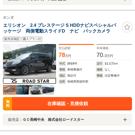
ホンダ
エリシオン 2.4 プレステージ S HDDナビスペシャルパ
ッケージ 両側電動スライドD ナビ バックカメラ
販売店保証
購入プラン付
支払総額
本体価格
78
70.
0
万円
万円
年式
2010
年
走行
11.1
万km
車検
車検整備付
修復
なし
保証
保証付
整備
法定整備付
住所
長崎県西彼杵郡
無
在庫確認・見積依頼
料
販売店：
ＧＣ長崎中央 株式会社ロードスター