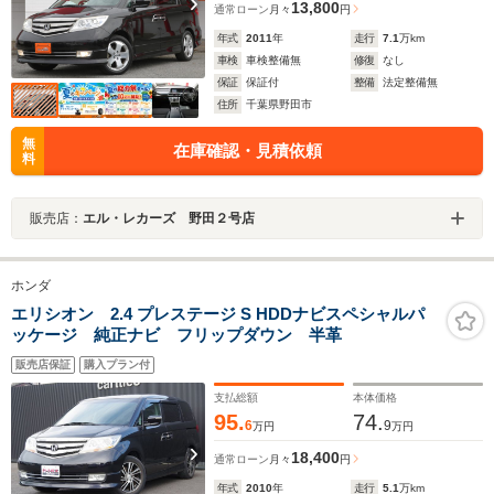
13,800
通常ローン
月々
円
年式
2011
年
走行
7.1
万km
車検
車検整備無
修復
なし
保証
保証付
整備
法定整備無
住所
千葉県野田市
無
在庫確認・見積依頼
料
販売店：
エル・レカーズ 野田２号店
ホンダ
エリシオン 2.4 プレステージ S HDDナビスペシャルパ
ッケージ 純正ナビ フリップダウン 半革
販売店保証
購入プラン付
支払総額
本体価格
95.
74.
6
9
万円
万円
18,400
通常ローン
月々
円
年式
2010
年
走行
5.1
万km