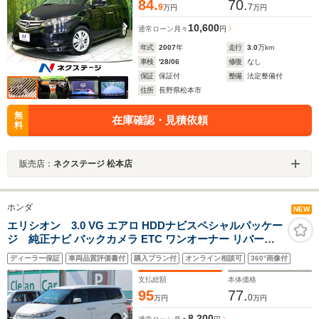
84.
70.
9
7
万円
万円
10,600
通常ローン
月々
円
年式
2007
年
走行
3.0
万km
車検
'28/06
修復
なし
保証
保証付
整備
法定整備付
住所
長野県松本市
無
在庫確認・見積依頼
料
販売店：
ネクステージ 松本店
ホンダ
NEW
エリシオン 3.0 VG エアロ HDDナビスペシャルパッケー
ジ 純正ナビ バックカメラ ETC ワンオーナー リバース
連動ドアミラー USB充電ポート フルセグTV 前後ドライ
ディーラー保証
車両品質評価書付
購入プラン付
オンライン相談可
360°画像付
ブレコーダー ドアバイザー 純正フロアマット 車両取説
ナビ取説 定期点検記録簿 社外19インチアルミホイール
支払総額
本体価格
95
77.
0
万円
万円
8,200