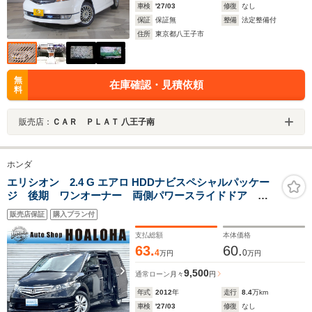
車検
'27/03
修復
なし
保証
保証無
整備
法定整備付
住所
東京都八王子市
無
在庫確認・見積依頼
料
販売店：
ＣＡＲ ＰＬＡＴ 八王子南
ホンダ
エリシオン 2.4 G エアロ HDDナビスペシャルパッケー
ジ 後期 ワンオーナー 両側パワースライドドア フ
リップダウンモニター スマートキー ハーフレザーシ
販売店保証
購入プラン付
ート HDDナビ 地デジ(フルセグ) DVD再生 ミュー
ジックサーバー バックカメラ ETC タイミングチェ
支払総額
本体価格
ーン式
63.
60.
4
0
万円
万円
9,500
通常ローン
月々
円
年式
2012
年
走行
8.4
万km
車検
'27/03
修復
なし