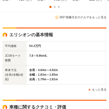
360°画像付きのクルマをもっと見る
WLTCモード
-
-
-
燃費
エリシオンの基本情報
平均価格
54.3万円
排気量
1997～2260cc
1668～2354cc
3471cc
JC08モード
7.8～9.9km/L
駆動方式
FF、4WD
FF、4WD
FF
燃費
車体寸法
全長：4.84m～4.92m
(全長x全幅x全
全幅：1.83m～1.85m
高)
全高：1.79m～1.81m
もっと見る
車種に関するクチコミ・評価