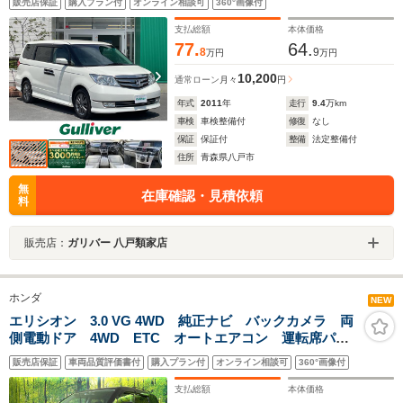
販売店保証
購入プラン付
オンライン相談可
360°画像付
テンシート7人乗 合皮コンビシート ビルトインETC
熱線入Fガラス HIDライト フォグ 純正17AW
支払総額
本体価格
77.
64.
8
9
万円
万円
10,200
通常ローン
月々
円
年式
2011
年
走行
9.4
万km
車検
車検整備付
修復
なし
保証
保証付
整備
法定整備付
住所
青森県八戸市
無
在庫確認・見積依頼
料
販売店：
ガリバー 八戸類家店
ホンダ
NEW
エリシオン 3.0 VG 4WD 純正ナビ バックカメラ 両
側電動ドア 4WD ETC オートエアコン 運転席パワ
ーシート スマートキー HIDヘッド オートライト 純
販売店保証
車両品質評価書付
購入プラン付
オンライン相談可
360°画像付
正17インチアルミホイール CD/DVD再生
支払総額
本体価格