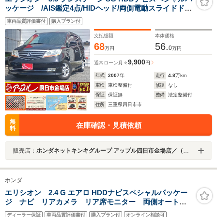
ッケージ /AIS鑑定4点/HIDヘッド/両側電動スライドド
ア/レザーシート/リアフィルム貼り/クルーズC/純正ナ
車両品質評価書付
購入プラン付
ビ/CD・DVD/ミュージックサーバー/バックモニター/リア
フリップダウンモニター(純正ヘッドホン付き)/ETC
支払総額
本体価格
68
56.
0
万円
万円
9,900
通常ローン
月々
円
年式
2007
年
走行
4.8
万km
車検
車検整備付
修復
なし
保証
保証無
整備
法定整備付
住所
三重県四日市市
無
在庫確認・見積依頼
料
販売店：
ホンダネットキンキグループ アップル四日市金場店／（株）シマダオート商事
ホンダ
エリシオン 2.4 G エアロ HDDナビスペシャルパッケー
ジ ナビ リアカメラ リア席モニター 両側オートス
ライド コーナーセンサー HID ETC スマートキー
ディーラー保証
車両品質評価書付
購入プラン付
オンライン相談可