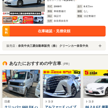
通常ローン
月々
円
年式
2008
年
走行
8.0
万km
車検
車検整備付
修復
なし
保証
保証付
整備
法定整備付
住所
奈良県奈良市
無
在庫確認・見積依頼
料
販売店：
奈良中央三菱自動車販売（株） クリーンカー奈良中央
あなたにおすすめの中古車
［PR］
日産
トヨタ
トヨタ
クリッパー 660 DX ハ
アルファード ハイブ
86 2.0 GT 後