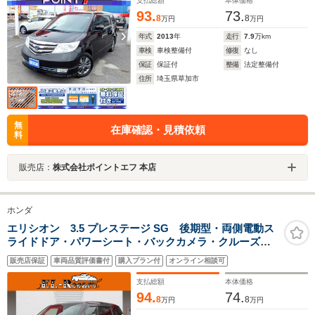
支払総額
本体価格
93.
73.
8
8
万円
万円
年式
2013
年
走行
7.9
万km
車検
車検整備付
修復
なし
保証
保証付
整備
法定整備付
住所
埼玉県草加市
無
在庫確認・見積依頼
料
販売店：
株式会社ポイントエフ 本店
ホンダ
エリシオン 3.5 プレステージ SG 後期型・両側電動ス
ライドドア・パワーシート・バックカメラ・クルーズコ
ントロール・スマートキー・ハーフレザーシート・HIDヘ
販売店保証
車両品質評価書付
購入プラン付
オンライン相談可
ッドライト・オートA/C・ETC・純正18インチアルミ
支払総額
本体価格
94.
74.
8
8
万円
万円