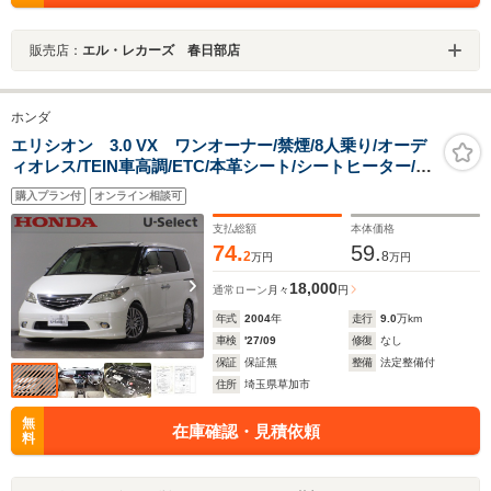
販売店：
エル・レカーズ 春日部店
ホンダ
エリシオン 3.0 VX ワンオーナー/禁煙/8人乗り/オーデ
ィオレス/TEIN車高調/ETC/本革シート/シートヒーター/両
側電動スライドドア/ディスチャージヘッドライト/オート
購入プラン付
オンライン相談可
ライト/純正17インチアルミホイール/クルーズコントロー
ル
支払総額
本体価格
74.
59.
2
8
万円
万円
18,000
通常ローン
月々
円
年式
2004
年
走行
9.0
万km
車検
'27/09
修復
なし
保証
保証無
整備
法定整備付
住所
埼玉県草加市
無
在庫確認・見積依頼
料