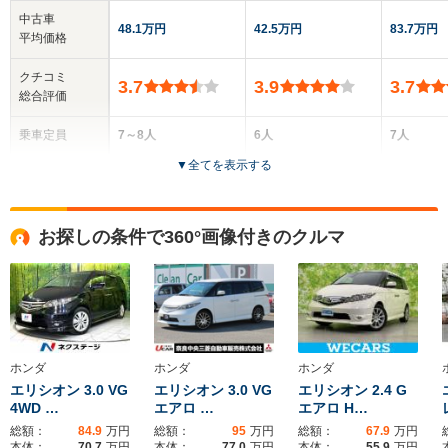
中古車
48.1万円
42.5万円
83.7万円
平均価格
クチコミ
3.7
3.9
3.7
総合評価
乗車定員
7～8人
6人
7人
▼
全てを表示する
ドア数
5ドア
5ドア
5ドア
全高
全高
全
お探しの条件で360°画像付きのクルマ
1.84m～1.86m
1.6m～1.64m
1.
全幅
全幅
全
サイズ
1.77m
1.8m
1.
全長
全長
(全長x全幅x全高)
4.72m
4.29m～4.3m
5.
ホンダ
ホンダ
ホンダ
エリシオン 3.0 VG
エリシオン 3.0 VG
エリシオン 2.4 G
4WD …
エアロ …
エアロ H…
総額：
84.9
万円
総額：
95
万円
総額：
67.9
万円
ホイールベース
ホイールベース
ホイー
本体：
70.7
万円
本体：
77.0
万円
本体：
55.9
万円
-m
-m