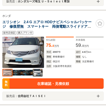
販売店：
ホンダカーズ埼玉 Ｕ－Ｓｅｌｅｃｔ草加
ホンダ
エリシオン 2.4 G エアロ HDDナビスペシャルパッケー
ジ 修復歴無 スマートキー 両側電動スライドドア
HDDナビ ETC バックカメラ HIDヘッドライト フ
販売店保証
購入プラン付
ロントフォグライト アルミホイール CD DVD 集中
ロック オールオートパワーウィンドウ 運転助手席エ
支払総額
本体価格
アバック
75.
59.
8
8
万円
万円
年式
2007
年
走行
4.8
万km
車検
車検整備付
修復
なし
保証
保証付
整備
法定整備付
住所
大阪府堺市美原区
無
在庫確認・見積依頼
料
販売店：
合同会社ＴＡＩＳＥＩ