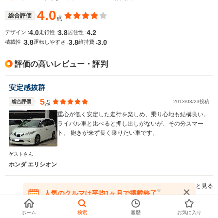
4.0
総合評価
点
4.0
3.8
4.2
デザイン :
走行性 :
居住性 :
3.8
3.8
3.0
積載性 :
運転しやすさ :
維持費 :
評価の高いレビュー・評判
安定感抜群
5
総合評価
2013/03/23投稿
点
重心が低く安定した走行を楽しめ、乗り心地も結構良い。
ライバル車と比べると押し出しがないが、その分スマー
ト。 飽きが来ず長く乗りたい車です。
ゲストさん
ホンダ エリシオン
もっと見る
※
人気のクルマは平均1ヶ月で掲載終了
在庫が無くなる前にお問い合わせください
評価の低いレビュー・評判
ホーム
検索
履歴
お気に入り