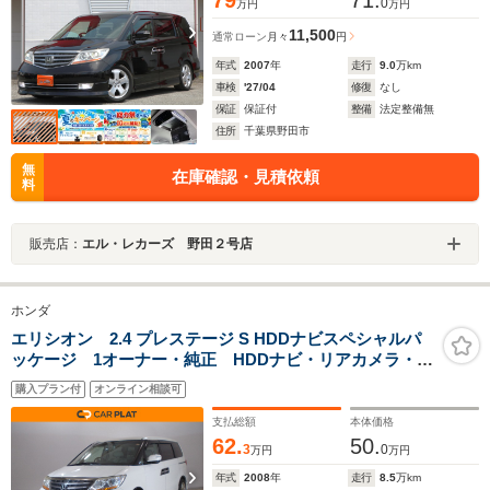
79
71.
0
万円
万円
11,500
通常ローン
月々
円
年式
2007
年
走行
9.0
万km
車検
'27/04
修復
なし
保証
保証付
整備
法定整備無
住所
千葉県野田市
無
在庫確認・見積依頼
料
販売店：
エル・レカーズ 野田２号店
ホンダ
エリシオン 2.4 プレステージ S HDDナビスペシャルパ
ッケージ 1オーナー・純正 HDDナビ・リアカメラ・本
革シートスマートキー・リア両側パワースライドドア・
購入プラン付
オンライン相談可
DVD/CD・ サウンドコンテナ・ディスチャージヘッドラ
イト・パワーシート・社外アルミ・フルセグTV
支払総額
本体価格
62.
50.
3
0
万円
万円
年式
2008
年
走行
8.5
万km