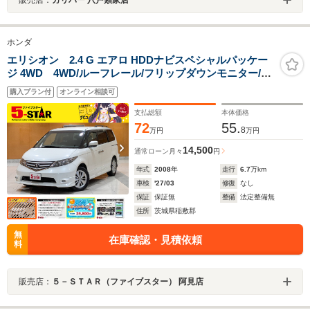
ホンダ
エリシオン 2.4 G エアロ HDDナビスペシャルパッケー
ジ 4WD 4WD/ルーフレール/フリップダウンモニター/両
側電動スライドドア/クリアランスソナー/キーレス/ETC/
購入プラン付
オンライン相談可
純正ナビ/バックカメラ/地デジ/HIDオートライト/純正AW
支払総額
本体価格
72
55.
8
万円
万円
14,500
通常ローン
月々
円
年式
2008
年
走行
6.7
万km
車検
'27/03
修復
なし
保証
保証無
整備
法定整備無
住所
茨城県稲敷郡
無
在庫確認・見積依頼
料
販売店：
５－ＳＴＡＲ（ファイブスター） 阿見店