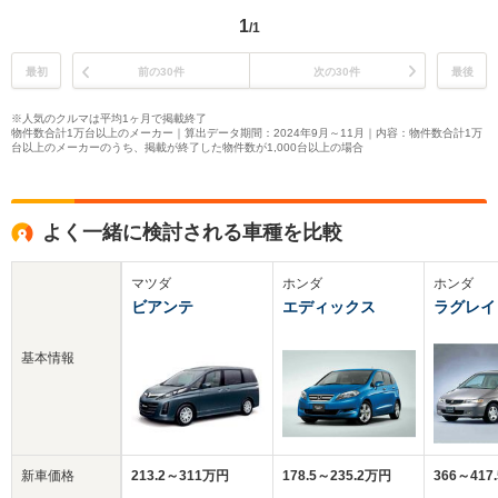
1
/1
最初
前の30件
次の30件
最後
※人気のクルマは平均1ヶ月で掲載終了
物件数合計1万台以上のメーカー｜算出データ期間：2024年9月～11月｜内容：物件数合計1万
台以上のメーカーのうち、掲載が終了した物件数が1,000台以上の場合
よく一緒に検討される車種を比較
マツダ
ホンダ
ホンダ
ビアンテ
エディックス
ラグレイ
基本情報
新車価格
213.2～311万円
178.5～235.2万円
366～417