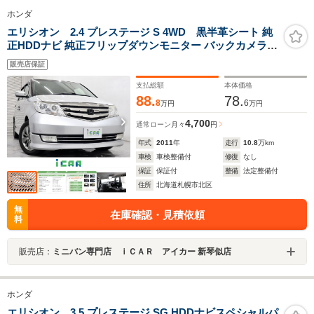
ホンダ
エリシオン 2.4 プレステージ S 4WD 黒半革シート 純
正HDDナビ 純正フリップダウンモニター バックカメラ
両側電動スライドドア オートリトラミラー ステアリング
販売店保証
スイッチ 100V/100W電源 ワイパーデアイサー 純正エンジ
ンスターター ETC 純正17インチAW
支払総額
本体価格
88.
78.
8
6
万円
万円
4,700
通常ローン
月々
円
年式
2011
年
走行
10.8
万km
車検
車検整備付
修復
なし
保証
保証付
整備
法定整備付
住所
北海道札幌市北区
無
在庫確認・見積依頼
料
販売店：
ミニバン専門店 ｉＣＡＲ アイカー 新琴似店
ホンダ
エリシオン 3.5 プレステージ SG HDDナビスペシャルパ