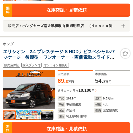
無
在庫確認・見積依頼
料
販売店：
ホンダカーズ南近畿和歌山 田辺明洋店 （Ｈｏｎｄａ認定中古車取扱店）
ホンダ
エリシオン 2.4 プレステージ S HDDナビスペシャルパ
ッケージ 後期型・ワンオーナー・両側電動スライドド
ア・ハーフレザーシート・バックカメラ・フリップダウ
販売店保証
購入プラン付
オンライン相談可
ンモニター・コーナーセンサー・スマートキー・ETC・
HIDヘッドライト・純正17インチアルミ・オートA/C・ド
支払総額
本体価格
アバイザー
69.
54.
8
8
万円
万円
10,100
通常ローン
月々
円
年式
2012
年
走行
9.5
万km
車検
車検整備無
修復
なし
保証
保証付
整備
法定整備無
住所
埼玉県春日部市
無
在庫確認・見積依頼
料