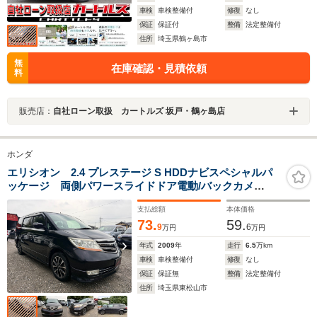
車検
車検整備付
修復
なし
保証
保証付
整備
法定整備付
住所
埼玉県鶴ヶ島市
無
在庫確認・見積依頼
料
販売店：
自社ローン取扱 カートルズ 坂戸・鶴ヶ島店
ホンダ
エリシオン 2.4 プレステージ S HDDナビスペシャルパ
ッケージ 両側パワースライドドア電動/バックカメ
ラ/ETC
支払総額
本体価格
73.
59.
9
6
万円
万円
年式
2009
年
走行
6.5
万km
車検
車検整備付
修復
なし
保証
保証無
整備
法定整備付
住所
埼玉県東松山市