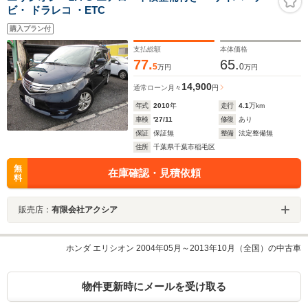
ビ・ ドラレコ ・ETC
購入プラン付
支払総額
本体価格
77.
65.
5
0
万円
万円
14,900
通常ローン
月々
円
年式
2010
年
走行
4.1
万km
車検
'27/11
修復
あり
保証
保証無
整備
法定整備無
住所
千葉県千葉市稲毛区
無
在庫確認・見積依頼
料
販売店：
有限会社アクシア
ホンダ エリシオン 2004年05月～2013年10月（全国）の中古車
物件更新時にメールを受け取る