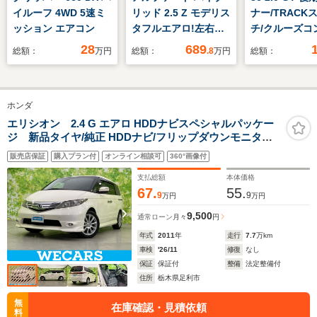
イルーフ 4WD 5速ミ
リッド 2.5 Z モデリス
ナー/TRACK
ッション エアコン
タフルエアロ!左右独
チ/クルーズコ
立ムーンルーフ!電子
ール/クリアラ
28
689
総額：
万円
総額：
.8
万円
総額：
インナーミラー!パノ
ナー/パドルシ
ラマビューモニター!
マートキー/ET
ワイヤレス充電器!フ
オーディオ/L
ホンダ
ルセグTV!クルコ
トライト/純正
ン!ETC!BSM!衝突軽
エリシオン 2.4 G エアロ HDDナビスペシャルパッケー
ジ 新品タイヤ/純正 HDDナビ/フリップダウンモニター
減!Wエアコン!純正18
社外 8インチ/両側電動スライドドア/ヘッドランプ
インチアルミホイー
販売店保証
購入プラン付
オンライン相談可
360°画像付
HID/ETC/EBD付ABS/ワンセグTV/DVD/禁煙車/エアバッ
ル!
グ 運転席
支払総額
本体価格
67.
55.
9
9
万円
万円
9,500
通常ローン
月々
円
年式
2011
年
走行
7.7
万km
車検
'26/11
修復
なし
保証
保証付
整備
法定整備付
住所
栃木県足利市
無
在庫確認・見積依頼
料