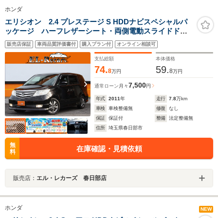
ホンダ
エリシオン 2.4 プレステージ S HDDナビスペシャルパ
ッケージ ハーフレザーシート・両側電動スライドド
ア・フリップダウンモニター・バックカメラ・スマート
販売店保証
車両品質評価書付
購入プラン付
オンライン相談可
キー・ウッドコンビハンドル・ETC・HIDヘッドライト・
オートA/C・HDDナビ・ドアバイザー・純正17インチア
支払総額
本体価格
ルミ
74.
59.
8
8
万円
万円
7,500
通常ローン
月々
円
年式
2011
年
走行
7.8
万km
車検
車検整備無
修復
なし
保証
保証付
整備
法定整備無
住所
埼玉県春日部市
無
在庫確認・見積依頼
料
販売店：
エル・レカーズ 春日部店
ホンダ
NEW