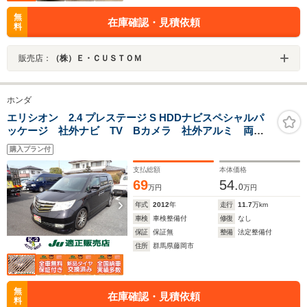
無
在庫確認・見積依頼
料
販売店：
（株）Ｅ・ＣＵＳＴＯＭ
ホンダ
エリシオン 2.4 プレステージ S HDDナビスペシャルパ
ッケージ 社外ナビ TV Bカメラ 社外アルミ 両側
パワースライドドア Sキー
購入プラン付
支払総額
本体価格
69
54.
0
万円
万円
年式
2012
年
走行
11.7
万km
車検
車検整備付
修復
なし
保証
保証無
整備
法定整備付
住所
群馬県藤岡市
無
在庫確認・見積依頼
料