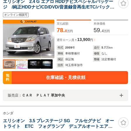
エリシオン 2.4 G エアロ HDDナビスペシャルパッケー
ジ /純正HDDナビ/CD/DVD/音楽録音再生/ETC/バックカ
メラ/後席モニター/電動格納ミラー/両側電動スライドド
オンライン相談可
ア/キーレス/ディスチャージヘッドライト/エアコン/パワ
ーステアリング/ABS/
支払総額
本体価格
78.
59.
8
4
万円
万円
13,900
通常ローン
月々
円
年式
2009
年
走行
5.7
万km
車検
車検整備付
修復
なし
保証
保証無
整備
法定整備付
住所
埼玉県草加市
無
在庫確認・見積依頼
料
販売店：
ＣＡＲ ＰＬＡＴ 草加中央
ホンダ
エリシオン 3.5 プレステージ SG フルセグナビ オー
トライト ETC フォグランプ デュアルオートエアコ