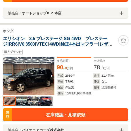
販売店：
オートショップＫ２ 本店
ホンダ
エリシオン 3.5 プレステージ SG 4WD プレステー
ジ!RR6!V6 3500!VTEC!4WD!純正4本出マフラー!レザー
シート シートヒーター 純正ナビ リア席モニター
購入プラン付
エンジンスターター スマートキー
支払総額
本体価格
90.
78.
8
8
万円
万円
年式
2010
年
走行
11.4
万km
車検
'27/01
修復
なし
保証
保証無
整備
法定整備付
住所
北海道札幌市手稲区
無
在庫確認・見積依頼
料
販売店：
パイオニアカーズ株式会社