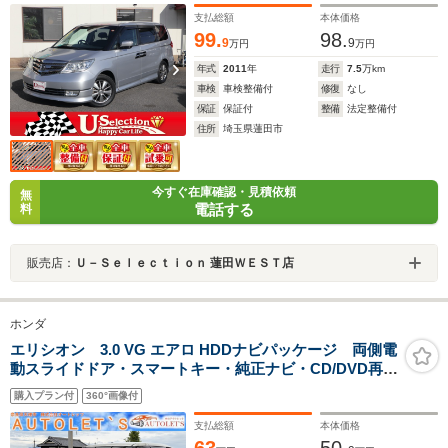
ロ/両側自動ドア/スマートキー
支払総額
本体価格
99.
98.
9
9
万円
万円
年式
2011
年
走行
7.5
万km
車検
車検整備付
修復
なし
保証
保証付
整備
法定整備付
住所
埼玉県蓮田市
今すぐ在庫確認・見積依頼
無
電話する
料
販売店：
Ｕ－Ｓｅｌｅｃｔｉｏｎ 蓮田ＷＥＳＴ店
ホンダ
エリシオン 3.0 VG エアロ HDDナビパッケージ 両側電
動スライドドア・スマートキー・純正ナビ・CD/DVD再生
可・バックカメラ・ETC・クルコン・ステリモ・フォグ
購入プラン付
360°画像付
ランプ・保証付き
支払総額
本体価格
63
50.