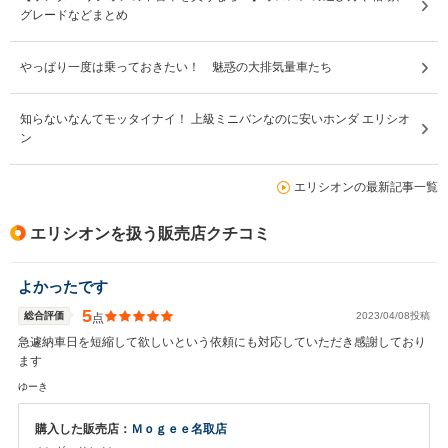
グレードなどまとめ
やっぱり一度は乗っておきたい！ 魅惑の大排気量車たち
知らないなんてモッタイナイ！ 上級ミニバンなのに安いホンダ エリシオ
ン
エリシオンの最新記事一覧
エリシオンを扱う販売店クチコミ
よかったです
5
総合評価
2023/04/08投稿
点
急遽納車日を短縮して欲しいという依頼にも対応していただき感謝しており
ます
ゆーき
購入した販売店：
Ｍｏｇｅｅ名取店