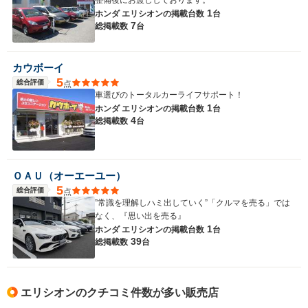
整備後にお渡ししております。
1
ホンダ エリシオンの
掲載台数
台
7
総掲載数
台
カウボーイ
5
総合評価
点
車選びのトータルカーライフサポート！
1
ホンダ エリシオンの
掲載台数
台
4
総掲載数
台
ＯＡＵ（オーエーユー）
5
総合評価
点
”常識を理解しハミ出していく”「クルマを売る」では
なく、『思い出を売る』
1
ホンダ エリシオンの
掲載台数
台
39
総掲載数
台
エリシオンのクチコミ件数が多い販売店