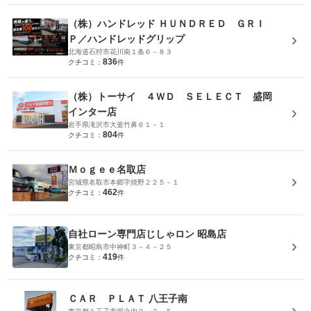
（株）ハンドレッド ＨＵＮＤＲＥＤ ＧＲＩ
Ｐ／ハンドレッドグリップ
北海道石狩市花川南１条６－８３
836
クチコミ：
件
（株）トーサイ ４ＷＤ ＳＥＬＥＣＴ 盛岡
インター店
岩手県滝沢市大釜竹鼻６１－１
804
クチコミ：
件
Ｍｏｇｅｅ名取店
宮城県名取市本郷字焼野２２５－１
462
クチコミ：
件
自社ローン専門店じしゃロン 昭島店
東京都昭島市中神町３－４－２５
419
クチコミ：
件
ＣＡＲ ＰＬＡＴ 八王子南