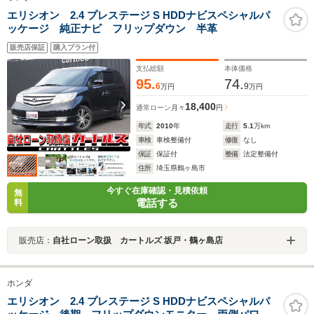
エリシオン 2.4 プレステージ S HDDナビスペシャルパ
ッケージ 純正ナビ フリップダウン 半革
販売店保証
購入プラン付
支払総額
本体価格
95.
74.
6
9
万円
万円
18,400
通常ローン
月々
円
年式
2010
年
走行
5.1
万km
車検
車検整備付
修復
なし
保証
保証付
整備
法定整備付
住所
埼玉県鶴ヶ島市
今すぐ在庫確認・見積依頼
無
電話する
料
販売店：
自社ローン取扱 カートルズ 坂戸・鶴ヶ島店
ホンダ
エリシオン 2.4 プレステージ S HDDナビスペシャルパ