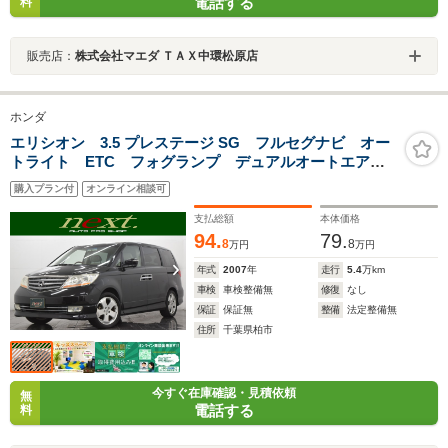
電話する
料
販売店：
株式会社マエダ ＴＡＸ中環松原店
ホンダ
エリシオン 3.5 プレステージ SG フルセグナビ オー
トライト ETC フォグランプ デュアルオートエアコ
ン クルーズコントロール ハーフレザーシート バッ
購入プラン付
オンライン相談可
クカメラ フロントカメラ スマートキー 両側パワー
スライドドア
支払総額
本体価格
94.
79.
8
8
万円
万円
年式
2007
年
走行
5.4
万km
車検
車検整備無
修復
なし
保証
保証無
整備
法定整備無
住所
千葉県柏市
今すぐ在庫確認・見積依頼
無
電話する
料