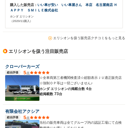
購入した販売店：
いい車が安い いい車屋さん 本店 名古屋南店 Ｈ
ＡＰＰＹ ＳＭＩＬＥ株式会社
ホンダ エリシオン
（2020/11購入）
エリシオンを扱う販売店クチコミをもっと見る
エリシオンを扱う注目販売店
クローバーカーズ
5
総合評価
点
☆全車両第三者機関検査済☆総額表示ＪＵ適正販売店
☆強制ＯＰ等は一切ございません♪
4
ホンダ エリシオンの
掲載台数
台
73
総掲載数
台
有限会社アクシア
5
総合評価
点
当社の販売車両は全てグループ内の認証工場にて点検