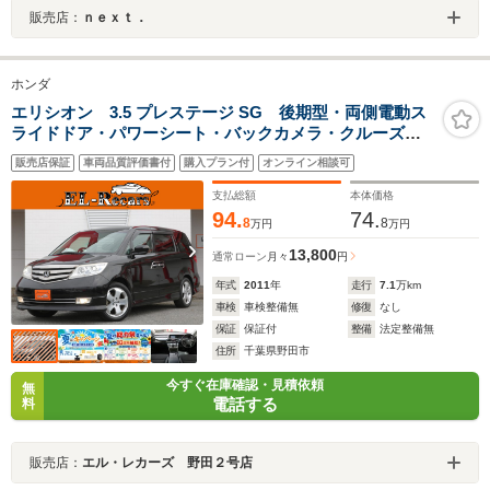
販売店：
ｎｅｘｔ．
ホンダ
エリシオン 3.5 プレステージ SG 後期型・両側電動ス
ライドドア・パワーシート・バックカメラ・クルーズコ
ントロール・スマートキー・ハーフレザーシート・HIDヘ
販売店保証
車両品質評価書付
購入プラン付
オンライン相談可
ッドライト・オートA/C・ETC・純正18インチアルミ
支払総額
本体価格
94.
74.
8
8
万円
万円
13,800
通常ローン
月々
円
年式
2011
年
走行
7.1
万km
車検
車検整備無
修復
なし
保証
保証付
整備
法定整備無
住所
千葉県野田市
今すぐ在庫確認・見積依頼
無
電話する
料
販売店：
エル・レカーズ 野田２号店