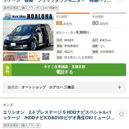
ッケージ 後期 フリップダウンモニター 両側パワー
スライドドア スマートキー ハーフレサーシート 純
販売店保証
購入プラン付
360°画像付
正HDDナビ 地デジ(フルセグ) DVD再生 バックカメ
ラ ETC HIDヘッドライト タイミングチェーン式
支払総額
本体価格
88.
80.
6
0
万円
万円
9,900
通常ローン
月々
円
年式
2012
年
走行
8.8
万km
車検
車検整備付
修復
なし
保証
保証付
整備
法定整備付
住所
埼玉県さいたま市西区
今すぐ在庫確認・見積依頼
無
電話する
料
販売店：
オートショップ ホアロハ 三橋店
ホンダ
エリシオン 2.4 プレステージ S HDDナビスペシャルパ
ッケージ /HDDナビ/CD&DVDビデオ再生OK/ミュージッ
クサーバー/地デジTV/リア席フリップダウンモニター/バ
販売店保証
購入プラン付
ックカメラ/黒革シート/2列目セパレート7人乗り/フルエア