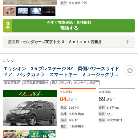
住所
東京都足立区
今すぐ在庫確認・見積依頼
無
電話する
料
販売店：
ホンダカーズ東京中央 Ｕ－Ｓｅｌｅｃｔ西新井
ホンダ
エリシオン 3.5 プレステージ SZ 両側パワースライド
ドア バックカメラ スマートキー ミュージックサー
バー オートライト HID フォグランプ デュアルオー
販売店保証
車両品質評価書付
購入プラン付
オンライン相談可
トエアコン ハーフレザーシート パワーシート
支払総額
本体価格
84.
69.
8
8
万円
万円
年式
2007
年
走行
6.9
万km
車検
車検整備無
修復
なし
保証
保証付
整備
法定整備付
住所
千葉県柏市