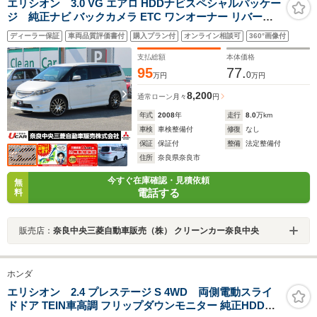
エリシオン 3.0 VG エアロ HDDナビスペシャルパッケー
ジ 純正ナビ バックカメラ ETC ワンオーナー リバース
連動ドアミラー USB充電ポート フルセグTV 前後ドライ
ディーラー保証
車両品質評価書付
購入プラン付
オンライン相談可
360°画像付
ブレコーダー ドアバイザー 純正フロアマット 車両取説
ナビ取説 定期点検記録簿 社外19インチアルミホイール
支払総額
本体価格
95
77.
0
万円
万円
8,200
通常ローン
月々
円
年式
2008
年
走行
8.0
万km
車検
車検整備付
修復
なし
保証
保証付
整備
法定整備付
住所
奈良県奈良市
今すぐ在庫確認・見積依頼
無
電話する
料
販売店：
奈良中央三菱自動車販売（株） クリーンカー奈良中央
ホンダ
エリシオン 2.4 プレステージ S 4WD 両側電動スライ
ドドア TEIN車高調 フリップダウンモニター 純正HDDナ