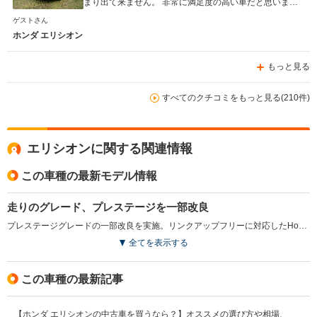
まり出て来ません。 非常に満足度の高い車だと思いま
す。
ゲストさん
ホンダ エリシオン
もっと見る
すべてのクチコミをもっと見る(210件)
エリシオンに関する関連情報
この車種の最新モデル情報
走りのグレード、プレステージを一部改良
プレステージグレードの一部改良を実施。リンクアップフリーに対応したHondaインターナビが標準装備された。モニターは、フルセグチューナーによるTV視聴も可能。また全席3点式ELRシートベルトとヘッドレストを採用。さらにボディカラーがすべて新色となった（2012.6）
全てを表示する
この車種の最新記事
【ホンダ エリシオンの中古車を買うなら？】オススメの選び方や相場、