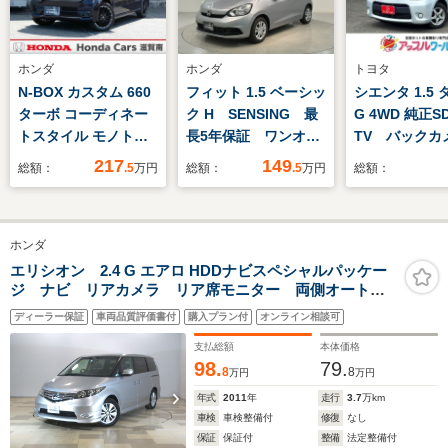
ホンダ
ホンダ
トヨタ
N-BOX カスタム 660
フィット 1.5 ベーシッ
シエンタ 1.5
ターボ コーディネー
ク H SENSING 最
G 4WD 純正
トスタイル モノトー
長5年保証 ワンオー
TV バック
ン 届出済未使用車・
ナー オーディオレ
左側パワース
217
149
総額：
.5
万円
総額：
.5
万円
総額：
いまコレ+・新品フロ
ス LEDライト
純正HID 
アカーペット・ディス
VSA クルコン スマ
ワンオーナー
プレイオーディオ付
ートキー 盗難防止装
ホンダ
置 整備記録簿 エア
コン Wエアバック
エリシオン 2.4 G エアロ HDDナビスペシャルパッケー
ジ ナビ リアカメラ リア席モニター 両側オートス
ライド コーナーセンサー HID ETC スマートキー
ディーラー保証
車両品質評価書付
購入プラン付
オンライン相談可
アルミ フォグ ベンチシート
支払総額
本体価格
98.
79.
8
8
万円
万円
年式
2011
年
走行
3.7
万km
車検
車検整備付
修復
なし
保証
保証付
整備
法定整備付