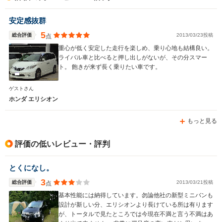
安定感抜群
5
総合評価
2013/03/23投稿
点
重心が低く安定した走行を楽しめ、乗り心地も結構良い。
ライバル車と比べると押し出しがないが、その分スマー
ト。 飽きが来ず長く乗りたい車です。
ゲストさん
ホンダ エリシオン
もっと見る
評価の低いレビュー・評判
とくになし。
3
総合評価
2013/03/21投稿
点
基本性能には納得しています。勿論他社の新型ミニバンも
設計が新しい分、エリシオンより長けている所は有ります
が、トータルで見たところでは今現在不満と言う不満はあ