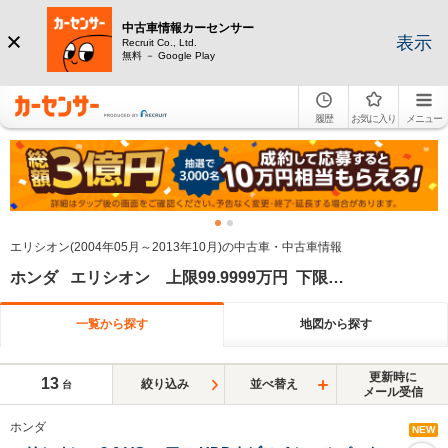
中古車情報カーセンサー
表示
Recruit Co., Ltd.
無料 － Google Play
履歴
お気に入り
メニュー
エリシオン(2004年05月～2013年10月)の中古車・中古車情報
ホンダ エリシオン 上限99.9999万円 下限90万円
一覧から探す
地図から探す
更新時に
13
絞り込み
並べ替え
台
メール受信
ホンダ
NEW