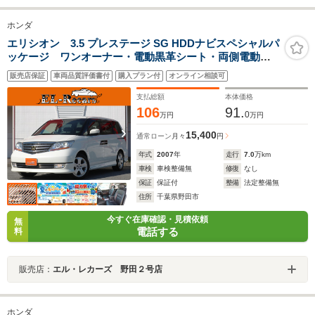
ホンダ
エリシオン 3.5 プレステージ SG HDDナビスペシャルパ
ッケージ ワンオーナー・電動黒革シート・両側電動ス
ライドドア・バックカメラ・フリップダウンモニター・
販売店保証
車両品質評価書付
購入プラン付
オンライン相談可
クルーズコントロール・ドライブレコーダー・HIDヘッド
ライト・シートヒーター・ETC・スマートキーオートA/C
支払総額
本体価格
106
91.
0
万円
万円
15,400
通常ローン
月々
円
年式
2007
年
走行
7.0
万km
車検
車検整備無
修復
なし
保証
保証付
整備
法定整備無
住所
千葉県野田市
今すぐ在庫確認・見積依頼
無
電話する
料
販売店：
エル・レカーズ 野田２号店
ホンダ