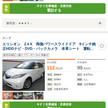
今すぐ在庫確認・見積依頼
無
電話する
料
販売店：
ｎｅｘｔ．
ホンダ
エリシオン 2.4 X 両側パワースライドドア 8インチ純
正HDDナビ・DVD・バックカメラ 本革シート 運転
席・助手席シートヒーター 17インチ純正AW 左右独立
販売店保証
購入プラン付
360°画像付
エアコン HIDヘッドランプ ETC スマートキーシステ
ム
支払総額
本体価格
112.
99.
8
8
万円
万円
年式
2006
年
走行
2.9
万km
車検
'27/07
修復
なし
保証
保証付
整備
法定整備付
住所
大阪府松原市
今すぐ在庫確認・見積依頼
無