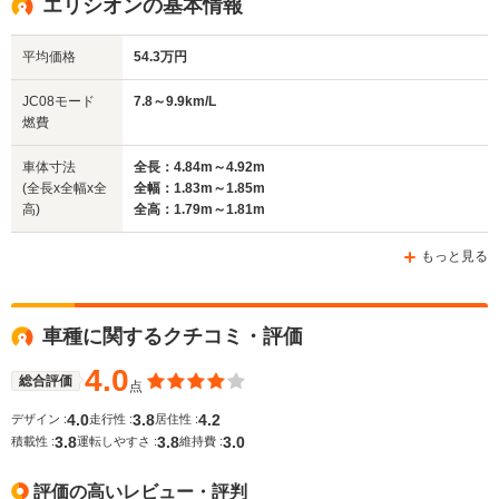
エリシオンの基本情報
平均価格
54.3万円
排気量
1997～2260cc
1668～2354cc
3471cc
JC08モード
7.8～9.9km/L
駆動方式
FF、4WD
FF、4WD
FF
燃費
車体寸法
全長：4.84m～4.92m
(全長x全幅x全
全幅：1.83m～1.85m
高)
全高：1.79m～1.81m
もっと見る
車種に関するクチコミ・評価
4.0
総合評価
点
4.0
3.8
4.2
デザイン :
走行性 :
居住性 :
3.8
3.8
3.0
積載性 :
運転しやすさ :
維持費 :
評価の高いレビュー・評判