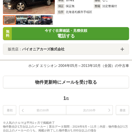
車検
'27/01
修復
なし
保証
保証無
整備
法定整備付
住所
北海道札幌市手稲区
今すぐ在庫確認・見積依頼
無
電話する
料
販売店：
パイオニアカーズ株式会社
ホンダ エリシオン 2004年05月～2013年10月（全国）の中古車
物件更新時にメールを受け取る
1
/1
最初
前の30件
次の30件
最後
※人気のクルマは平均1ヶ月で掲載終了
物件数合計1万台以上のメーカー｜算出データ期間：2024年9月～11月｜内容：物件数合計1万
台以上のメーカーのうち、掲載が終了した物件数が1,000台以上の場合