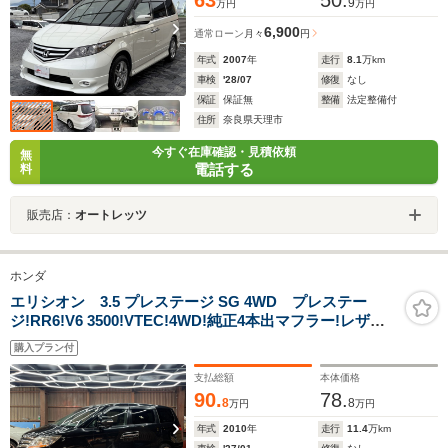
9
万円
万円
6,900
通常ローン
月々
円
年式
2007
年
走行
8.1
万km
車検
'28/07
修復
なし
保証
保証無
整備
法定整備付
住所
奈良県天理市
今すぐ在庫確認・見積依頼
無
電話する
料
販売店：
オートレッツ
ホンダ
エリシオン 3.5 プレステージ SG 4WD プレステー
ジ!RR6!V6 3500!VTEC!4WD!純正4本出マフラー!レザー
シート シートヒーター 純正ナビ リア席モニター
購入プラン付
エンジンスターター スマートキー
支払総額
本体価格
90.
78.
8
8
万円
万円
年式
2010
年
走行
11.4
万km