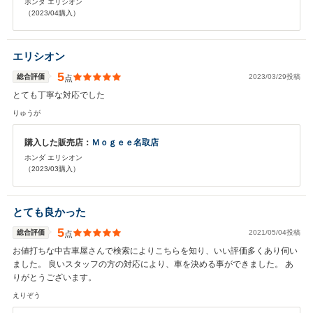
ホンダ エリシオン
（2023/04購入）
エリシオン
5
総合評価
2023/03/29投稿
点
とても丁寧な対応でした
りゅうが
購入した販売店：
Ｍｏｇｅｅ名取店
ホンダ エリシオン
（2023/03購入）
とても良かった
5
総合評価
2021/05/04投稿
点
お値打ちな中古車屋さんで検索によりこちらを知り、いい評価多くあり伺い
ました。 良いスタッフの方の対応により、車を決める事ができました。 あ
りがとうございます。
えりぞう