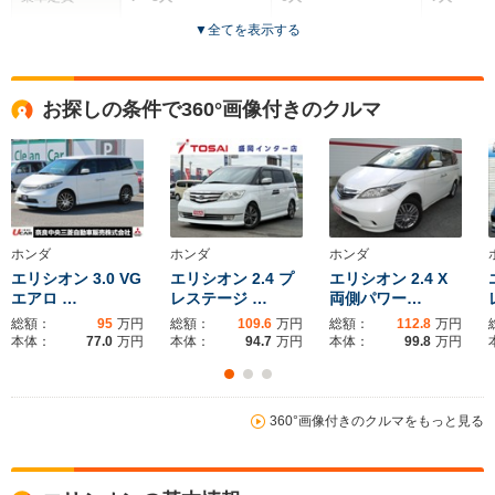
▼
全てを表示する
ドア数
5ドア
5ドア
5ドア
全高
全高
全
お探しの条件で360°画像付きのクルマ
1.84m～1.86m
1.6m～1.64m
1.
全幅
全幅
全
サイズ
1.77m
1.8m
1.
全長
全長
(全長x全幅x全高)
4.72m
4.29m～4.3m
5.
ホンダ
ホンダ
ホンダ
エリシオン 3.0 VG
エリシオン 2.4 プ
エリシオン 2.4 X
エアロ …
レステージ …
両側パワー…
総額：
95
万円
総額：
109.6
万円
総額：
112.8
万円
ホイールベース
ホイールベース
ホイー
本体：
77.0
万円
本体：
94.7
万円
本体：
99.8
万円
-m
-m
360°画像付きのクルマをもっと見る
WLTCモード
-
-
-
燃費