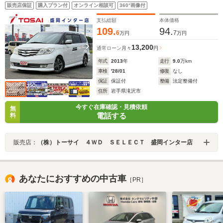
ビ バックカメラ 黒本革シート パワーシート シートヒー
販売店保証
購入プラン付
オンライン相談可
360°画像付
ター スマートキー HIDヘッドライト 純正17インチアルミ
ETC
支払総額
本体価格
109.
94.
6
7
万円
万円
13,200
通常ローン
月々
円
年式
2013
年
走行
9.0
万km
車検
'28/01
修復
なし
保証
保証付
整備
法定整備付
住所
岩手県滝沢市
今すぐ在庫確認・見積依頼
無
電話する
料
販売店：
（株）トーサイ ４ＷＤ ＳＥＬＥＣＴ 盛岡インター店
あなたにおすすめの中古車
［PR］