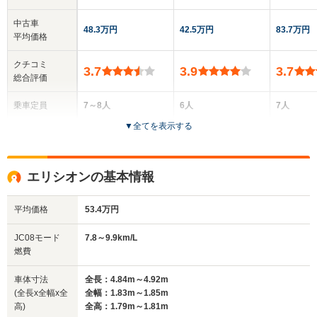
中古車
48.3万円
42.5万円
83.7万円
平均価格
クチコミ
3.7
3.9
3.7
総合評価
乗車定員
7～8人
6人
7人
▼
全てを表示する
ドア数
5ドア
5ドア
5ドア
全高
全高
全
エリシオンの基本情報
1.84m～1.86m
1.6m～1.64m
1.
平均価格
53.4万円
全幅
全幅
全
JC08モード
7.8～9.9km/L
サイズ
1.77m
1.8m
1.
燃費
全長
全長
(全長x全幅x全高)
4.72m
4.29m～4.3m
5.
車体寸法
全長：4.84m～4.92m
(全長x全幅x全
全幅：1.83m～1.85m
高)
全高：1.79m～1.81m
ホイールベース
ホイールベース
ホイー