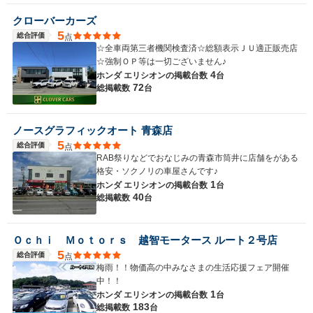
クローバーカーズ
5
総合評価
点
☆全車両第三者機関検査済☆総額表示ＪＵ適正販売店
☆強制ＯＰ等は一切ございません♪
4
ホンダ エリシオンの
掲載台数
台
72
総掲載数
台
ノースグラフィックオート 青森店
5
総合評価
点
RAB祭りなどでおなじみの青森市筒井に店舗をがある
格安・ソクノリの車屋さんです♪
1
ホンダ エリシオンの
掲載台数
台
40
総掲載数
台
Ｏｃｈｉ Ｍｏｔｏｒｓ 越智モータース ルート２号店
5
総合評価
点
梅雨！！物価高の中みなさまの生活応援フェア開催
中！！
1
ホンダ エリシオンの
掲載台数
台
183
総掲載数
台