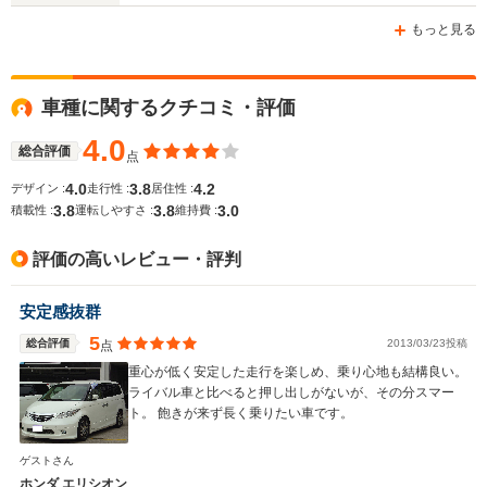
-m
-m
もっと見る
車種に関するクチコミ・評価
WLTCモード
-
-
-
燃費
4.0
総合評価
点
4.0
3.8
4.2
デザイン :
走行性 :
居住性 :
3.8
3.8
3.0
積載性 :
運転しやすさ :
維持費 :
排気量
1997～2260cc
1668～2354cc
3471cc
評価の高いレビュー・評判
駆動方式
FF、4WD
FF、4WD
FF
安定感抜群
5
総合評価
2013/03/23投稿
点
重心が低く安定した走行を楽しめ、乗り心地も結構良い。
ライバル車と比べると押し出しがないが、その分スマー
ト。 飽きが来ず長く乗りたい車です。
ゲストさん
ホンダ エリシオン