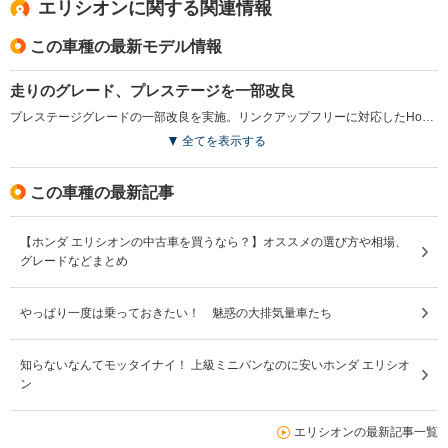
エリシオンに関する関連情報
この車種の最新モデル情報
走りのグレード、プレステージを一部改良
プレステージグレードの一部改良を実施。リンクアップフリーに対応したHondaインターナビが標準装備された。モニターは、フルセグチューナーによるTV視聴も可能。また全席3点式ELRシートベルトとヘッドレストを採用。さらにボディカラーがすべて新色となった（2012.6）
全てを表示する
この車種の最新記事
【ホンダ エリシオンの中古車を買うなら？】オススメの選び方や相場、
グレードなどまとめ
やっぱり一度は乗っておきたい！ 魅惑の大排気量車たち
知らないなんてモッタイナイ！ 上級ミニバンなのに安いホンダ エリシオ
ン
エリシオンの最新記事一覧