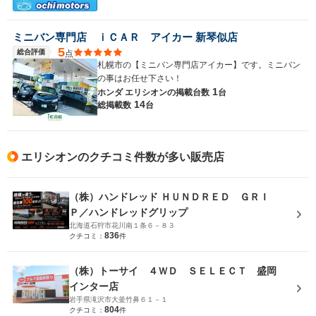
ミニバン専門店 ｉＣＡＲ アイカー 新琴似店
5
総合評価
点
札幌市の【ミニバン専門店アイカー】です。ミニバン
の事はお任せ下さい！
1
ホンダ エリシオンの
掲載台数
台
14
総掲載数
台
エリシオンのクチコミ件数が多い販売店
（株）ハンドレッド ＨＵＮＤＲＥＤ ＧＲＩ
Ｐ／ハンドレッドグリップ
北海道石狩市花川南１条６－８３
836
クチコミ：
件
（株）トーサイ ４ＷＤ ＳＥＬＥＣＴ 盛岡
インター店
岩手県滝沢市大釜竹鼻６１－１
804
クチコミ：
件