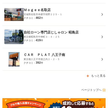
Ｍｏｇｅｅ名取店
宮城県名取市本郷字焼野２２５－１
462
クチコミ：
件
自社ローン専門店じしゃロン 昭島店
東京都昭島市中神町３－４－２５
419
クチコミ：
件
ＣＡＲ ＰＬＡＴ 八王子南
東京都八王子市堀之内２－２－５
392
クチコミ：
件
もっと見る
ページトップへ