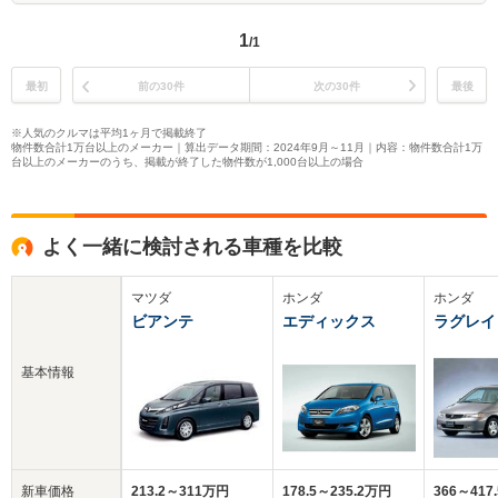
1
/1
最初
前の30件
次の30件
最後
※人気のクルマは平均1ヶ月で掲載終了
物件数合計1万台以上のメーカー｜算出データ期間：2024年9月～11月｜内容：物件数合計1万
台以上のメーカーのうち、掲載が終了した物件数が1,000台以上の場合
よく一緒に検討される車種を比較
マツダ
ホンダ
ホンダ
ビアンテ
エディックス
ラグレイ
基本情報
新車価格
213.2～311万円
178.5～235.2万円
366～417