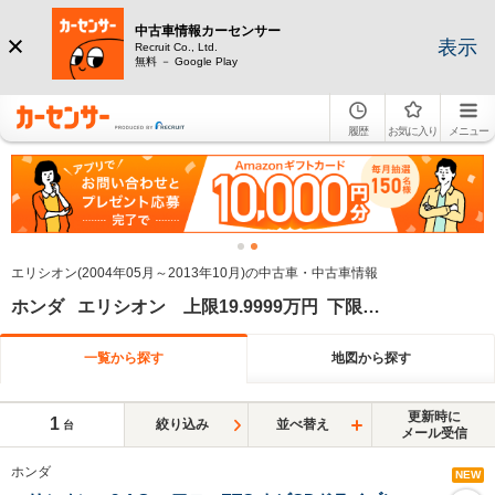
中古車情報カーセンサー
表示
Recruit Co., Ltd.
無料 － Google Play
履歴
お気に入り
メニュー
エリシオン(2004年05月～2013年10月)の中古車・中古車情報
ホンダ エリシオン 上限19.9999万円 下限10万円 上限2012年
一覧から探す
地図から探す
更新時に
1
絞り込み
並べ替え
台
メール受信
ホンダ
NEW