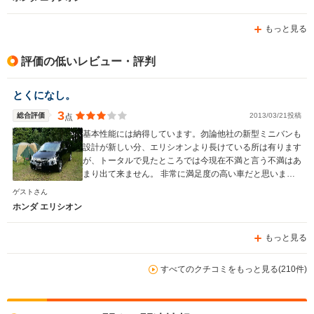
もっと見る
評価の低いレビュー・評判
とくになし。
3
総合評価
2013/03/21投稿
点
基本性能には納得しています。勿論他社の新型ミニバンも
設計が新しい分、エリシオンより長けている所は有ります
が、トータルで見たところでは今現在不満と言う不満はあ
まり出て来ません。 非常に満足度の高い車だと思いま
す。
ゲストさん
ホンダ エリシオン
もっと見る
すべてのクチコミをもっと見る(210件)