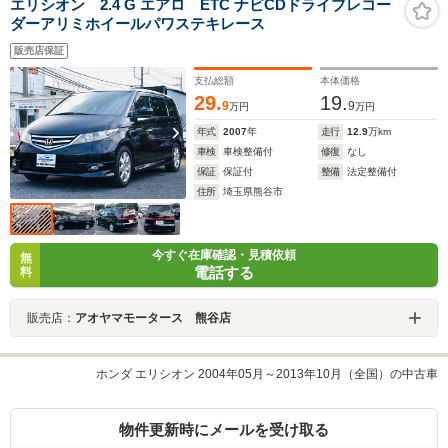
エリシオン 2.4 G エアロ ETC ナビCDドライブレコー
ダーアリミホイールパワステキレース
販売店保証
支払総額
本体価格
29.
19.
9
9
万円
万円
年式
2007
年
走行
12.9
万km
車検
車検整備付
修復
なし
保証
保証付
整備
法定整備付
住所
埼玉県熊谷市
今すぐ在庫確認・見積依頼
無
電話する
料
販売店：
アオヤマモータース 熊谷店
ホンダ エリシオン 2004年05月～2013年10月（全国）の中古車
物件更新時にメールを受け取る