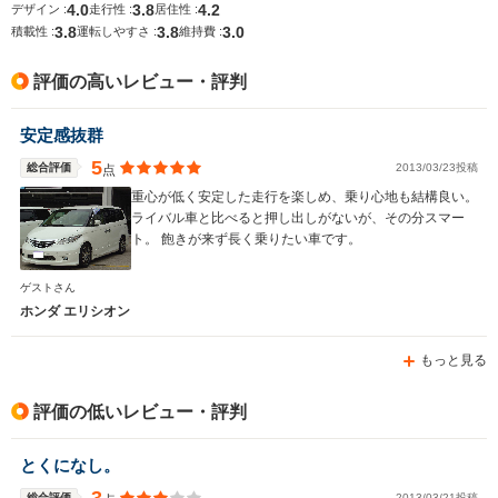
4.0
3.8
4.2
デザイン :
走行性 :
居住性 :
3.8
3.8
3.0
積載性 :
運転しやすさ :
維持費 :
評価の高いレビュー・評判
安定感抜群
5
総合評価
2013/03/23投稿
点
重心が低く安定した走行を楽しめ、乗り心地も結構良い。
ライバル車と比べると押し出しがないが、その分スマー
ト。 飽きが来ず長く乗りたい車です。
ゲストさん
ホンダ エリシオン
もっと見る
評価の低いレビュー・評判
とくになし。
総合評価
2013/03/21投稿