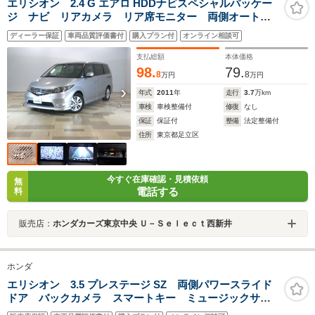
エリシオン 2.4 G エアロ HDDナビスペシャルパッケー
ジ ナビ リアカメラ リア席モニター 両側オートス
ライド コーナーセンサー HID ETC スマートキー
ディーラー保証
車両品質評価書付
購入プラン付
オンライン相談可
アルミ フォグ ベンチシート
支払総額
本体価格
98.
79.
8
8
万円
万円
年式
2011
年
走行
3.7
万km
車検
車検整備付
修復
なし
保証
保証付
整備
法定整備付
住所
東京都足立区
今すぐ在庫確認・見積依頼
無
電話する
料
販売店：
ホンダカーズ東京中央 Ｕ－Ｓｅｌｅｃｔ西新井
ホンダ
エリシオン 3.5 プレステージ SZ 両側パワースライド
ドア バックカメラ スマートキー ミュージックサー
バー オートライト HID フォグランプ デュアルオー