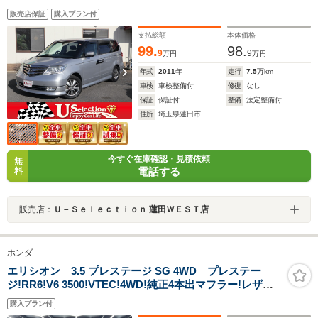
クサーバー/地デジTV/リア席フリップダウンモニター/バ
販売店保証
購入プラン付
ックカメラ/黒革シート/2列目セパレート7人乗り/フルエア
ロ/両側自動ドア/スマートキー
支払総額
本体価格
99.
98.
9
9
万円
万円
年式
2011
年
走行
7.5
万km
車検
車検整備付
修復
なし
保証
保証付
整備
法定整備付
住所
埼玉県蓮田市
今すぐ在庫確認・見積依頼
無
電話する
料
販売店：
Ｕ－Ｓｅｌｅｃｔｉｏｎ 蓮田ＷＥＳＴ店
ホンダ
エリシオン 3.5 プレステージ SG 4WD プレステー
ジ!RR6!V6 3500!VTEC!4WD!純正4本出マフラー!レザー
シート シートヒーター 純正ナビ リア席モニター
購入プラン付
エンジンスターター スマートキー