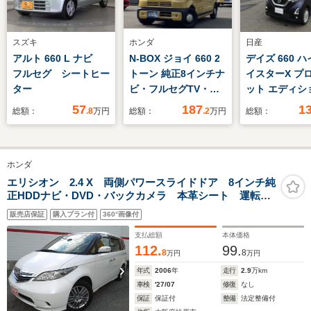
スズキ
ホンダ
日産
アルト 660 L ナビ
N-BOX ジョイ 660 2
デイズ 660 
フルセグ シートヒー
トーン 純正8インチナ
イスターX プ
ター
ビ・フルセグTV・
ット エディシ
Bluetooth・バックカ
4WD
57
187
1
総額：
.8
万円
総額：
.2
万円
総額：
メラ・両側電動スライ
ドドア・ETC・純正ド
ラレコ・前席シートヒ
ホンダ
ーター・ホンダセンシ
ング・LEDヘッドライ
エリシオン 2.4 X 両側パワースライドドア 8インチ純
正HDDナビ・DVD・バックカメラ 本革シート 運転
ト・シートバックテー
席・助手席シートヒーター 17インチ純正AW 左右独立
ブル
販売店保証
購入プラン付
360°画像付
エアコン HIDヘッドランプ ETC スマートキーシステ
ム
支払総額
本体価格
112.
99.
8
8
万円
万円
年式
2006
年
走行
2.9
万km
車検
'27/07
修復
なし
保証
保証付
整備
法定整備付