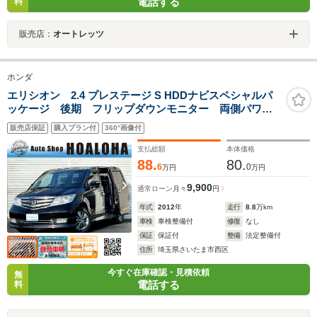
電話する
料
販売店：
オートレッツ
ホンダ
エリシオン 2.4 プレステージ S HDDナビスペシャルパ
ッケージ 後期 フリップダウンモニター 両側パワー
スライドドア スマートキー ハーフレサーシート 純
販売店保証
購入プラン付
360°画像付
正HDDナビ 地デジ(フルセグ) DVD再生 バックカメ
ラ ETC HIDヘッドライト タイミングチェーン式
支払総額
本体価格
88.
80.
6
0
万円
万円
9,900
通常ローン
月々
円
年式
2012
年
走行
8.8
万km
車検
車検整備付
修復
なし
保証
保証付
整備
法定整備付
住所
埼玉県さいたま市西区
今すぐ在庫確認・見積依頼
無
電話する
料