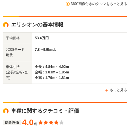
360°画像付きのクルマをもっと見る
WLTCモード
-
-
-
燃費
エリシオンの基本情報
平均価格
53.4万円
排気量
1997～2260cc
1668～2354cc
3471cc
JC08モード
7.8～9.9km/L
駆動方式
FF、4WD
FF、4WD
FF
燃費
車体寸法
全長：4.84m～4.92m
(全長x全幅x全
全幅：1.83m～1.85m
高)
全高：1.79m～1.81m
もっと見る
車種に関するクチコミ・評価
4.0
総合評価
点