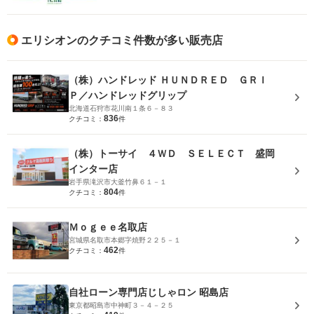
エリシオンのクチコミ件数が多い販売店
（株）ハンドレッド ＨＵＮＤＲＥＤ ＧＲＩ
Ｐ／ハンドレッドグリップ
北海道石狩市花川南１条６－８３
836
クチコミ：
件
（株）トーサイ ４ＷＤ ＳＥＬＥＣＴ 盛岡
インター店
岩手県滝沢市大釜竹鼻６１－１
804
クチコミ：
件
Ｍｏｇｅｅ名取店
宮城県名取市本郷字焼野２２５－１
462
クチコミ：
件
自社ローン専門店じしゃロン 昭島店
東京都昭島市中神町３－４－２５