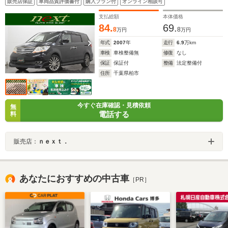
販売店保証
車両品質評価書付
購入プラン付
オンライン相談可
トエアコン ハーフレザーシート パワーシート
支払総額
本体価格
84.
69.
8
8
万円
万円
年式
2007
年
走行
6.9
万km
車検
車検整備無
修復
なし
保証
保証付
整備
法定整備付
住所
千葉県柏市
今すぐ在庫確認・見積依頼
無
電話する
料
販売店：
ｎｅｘｔ．
あなたにおすすめの中古車
［PR］