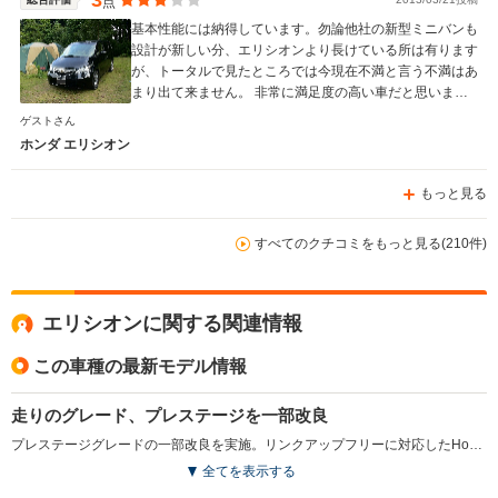
3
点
基本性能には納得しています。勿論他社の新型ミニバンも
設計が新しい分、エリシオンより長けている所は有ります
が、トータルで見たところでは今現在不満と言う不満はあ
まり出て来ません。 非常に満足度の高い車だと思いま
す。
ゲストさん
ホンダ エリシオン
もっと見る
すべてのクチコミをもっと見る(210件)
エリシオンに関する関連情報
この車種の最新モデル情報
走りのグレード、プレステージを一部改良
プレステージグレードの一部改良を実施。リンクアップフリーに対応したHondaインターナビが標準装備された。モニターは、フルセグチューナーによるTV視聴も可能。また全席3点式ELRシートベルトとヘッドレストを採用。さらにボディカラーがすべて新色となった（2012.6）
全てを表示する