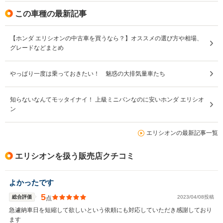
この車種の最新記事
【ホンダ エリシオンの中古車を買うなら？】オススメの選び方や相場、
グレードなどまとめ
やっぱり一度は乗っておきたい！ 魅惑の大排気量車たち
知らないなんてモッタイナイ！ 上級ミニバンなのに安いホンダ エリシオ
ン
エリシオンの最新記事一覧
エリシオンを扱う販売店クチコミ
よかったです
5
総合評価
2023/04/08投稿
点
急遽納車日を短縮して欲しいという依頼にも対応していただき感謝しており
ます