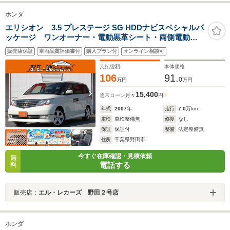
ホンダ
エリシオン 3.5 プレステージ SG HDDナビスペシャルパ
ッケージ ワンオーナー・電動黒革シート・両側電動ス
ライドドア・バックカメラ・フリップダウンモニター・
販売店保証
車両品質評価書付
購入プラン付
オンライン相談可
クルーズコントロール・ドライブレコーダー・HIDヘッド
ライト・シートヒーター・ETC・スマートキーオートA/C
支払総額
本体価格
106
91.
0
万円
万円
15,400
通常ローン
月々
円
年式
2007
年
走行
7.0
万km
車検
車検整備無
修復
なし
保証
保証付
整備
法定整備無
住所
千葉県野田市
今すぐ在庫確認・見積依頼
無
電話する
料
販売店：
エル・レカーズ 野田２号店
ホンダ