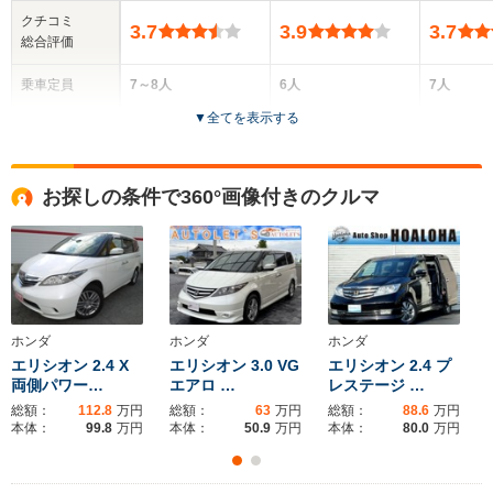
クチコミ
3.7
3.9
3.7
総合評価
乗車定員
7～8人
6人
7人
▼
全てを表示する
ドア数
5ドア
5ドア
5ドア
全高
全高
全
お探しの条件で360°画像付きのクルマ
1.84m～1.86m
1.6m～1.64m
1.
全幅
全幅
全
サイズ
1.77m
1.8m
1.
全長
全長
(全長x全幅x全高)
4.72m
4.29m～4.3m
5.
ホンダ
ホンダ
ホンダ
エリシオン 2.4 X
エリシオン 3.0 VG
エリシオン 2.4 プ
両側パワー…
エアロ …
レステージ …
総額：
112.8
万円
総額：
63
万円
総額：
88.6
万円
ホイールベース
ホイールベース
ホイー
本体：
99.8
万円
本体：
50.9
万円
本体：
80.0
万円
-m
-m