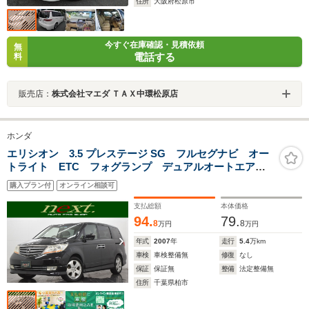
住所
大阪府松原市
今すぐ在庫確認・見積依頼
無
電話する
料
販売店：
株式会社マエダ ＴＡＸ中環松原店
ホンダ
エリシオン 3.5 プレステージ SG フルセグナビ オー
トライト ETC フォグランプ デュアルオートエアコ
ン クルーズコントロール ハーフレザーシート バッ
購入プラン付
オンライン相談可
クカメラ フロントカメラ スマートキー 両側パワー
スライドドア
支払総額
本体価格
94.
79.
8
8
万円
万円
年式
2007
年
走行
5.4
万km
車検
車検整備無
修復
なし
保証
保証無
整備
法定整備無
住所
千葉県柏市