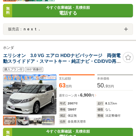
今すぐ在庫確認・見積依頼
無
電話する
料
販売店：
ｎｅｘｔ．
ホンダ
エリシオン 3.0 VG エアロ HDDナビパッケージ 両側電
動スライドドア・スマートキー・純正ナビ・CD/DVD再生
可・バックカメラ・ETC・クルコン・ステリモ・フォグ
購入プラン付
360°画像付
ランプ・保証付き
支払総額
本体価格
63
50.
9
万円
万円
6,900
通常ローン
月々
円
年式
2007
年
走行
8.1
万km
車検
'28/07
修復
なし
保証
保証無
整備
法定整備付
住所
奈良県天理市
今すぐ在庫確認・見積依頼
無