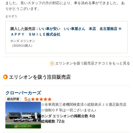
ました。 良いスタッフの方の対応により、車を決める事ができました。 あ
りがとうございます。
えりぞう
購入した販売店：
いい車が安い いい車屋さん 本店 名古屋南店 Ｈ
ＡＰＰＹ ＳＭＩＬＥ株式会社
ホンダ エリシオン
（2020/11購入）
エリシオンを扱う販売店クチコミをもっと見る
エリシオンを扱う注目販売店
クローバーカーズ
5
総合評価
点
☆全車両第三者機関検査済☆総額表示ＪＵ適正販売店
☆強制ＯＰ等は一切ございません♪
4
ホンダ エリシオンの
掲載台数
台
72
総掲載数
台