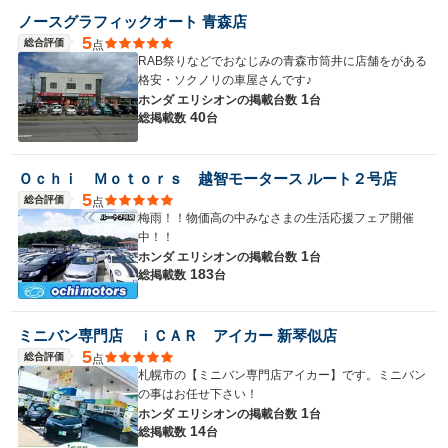
ノースグラフィックオート 青森店
5
総合評価
点
RAB祭りなどでおなじみの青森市筒井に店舗をがある
格安・ソクノリの車屋さんです♪
1
ホンダ エリシオンの
掲載台数
台
40
総掲載数
台
Ｏｃｈｉ Ｍｏｔｏｒｓ 越智モータース ルート２号店
5
総合評価
点
梅雨！！物価高の中みなさまの生活応援フェア開催
中！！
1
ホンダ エリシオンの
掲載台数
台
183
総掲載数
台
ミニバン専門店 ｉＣＡＲ アイカー 新琴似店
5
総合評価
点
札幌市の【ミニバン専門店アイカー】です。ミニバン
の事はお任せ下さい！
1
ホンダ エリシオンの
掲載台数
台
14
総掲載数
台