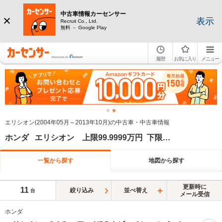
中古車情報カーセンサー
表示
Recruit Co., Ltd.
無料 － Google Play
履歴
お気に入り
メニュー
エリシオン(2004年05月～2013年10月)の中古車・中古車情報
ホンダ エリシオン 上限99.9999万円 下限90万円 上限2012年
一覧から探す
地図から探す
更新時に
11
絞り込み
並べ替え
台
メール受信
ホンダ