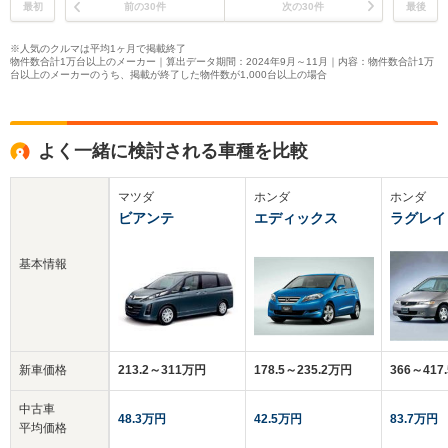
最初
前の30件
次の30件
最後
※人気のクルマは平均1ヶ月で掲載終了
物件数合計1万台以上のメーカー｜算出データ期間：2024年9月～11月｜内容：物件数合計1万
台以上のメーカーのうち、掲載が終了した物件数が1,000台以上の場合
よく一緒に検討される車種を比較
マツダ
ホンダ
ホンダ
ビアンテ
エディックス
ラグレイ
基本情報
新車価格
213.2～311万円
178.5～235.2万円
366～417
中古車
48.3万円
42.5万円
83.7万円
平均価格