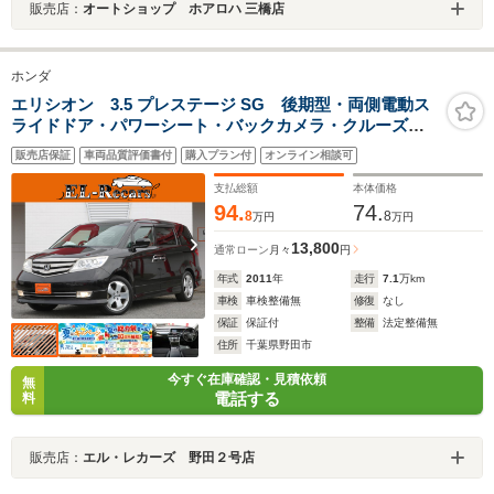
販売店：
オートショップ ホアロハ 三橋店
ホンダ
エリシオン 3.5 プレステージ SG 後期型・両側電動ス
ライドドア・パワーシート・バックカメラ・クルーズコ
ントロール・スマートキー・ハーフレザーシート・HIDヘ
販売店保証
車両品質評価書付
購入プラン付
オンライン相談可
ッドライト・オートA/C・ETC・純正18インチアルミ
支払総額
本体価格
94.
74.
8
8
万円
万円
13,800
通常ローン
月々
円
年式
2011
年
走行
7.1
万km
車検
車検整備無
修復
なし
保証
保証付
整備
法定整備無
住所
千葉県野田市
今すぐ在庫確認・見積依頼
無
電話する
料
販売店：
エル・レカーズ 野田２号店