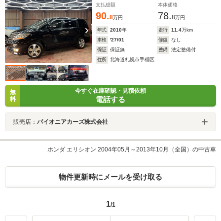
支払総額
本体価格
90.
78.
8
8
万円
万円
年式
2010
年
走行
11.4
万km
車検
'27/01
修復
なし
保証
保証無
整備
法定整備付
住所
北海道札幌市手稲区
今すぐ在庫確認・見積依頼
無
電話する
料
販売店：
パイオニアカーズ株式会社
ホンダ エリシオン 2004年05月～2013年10月（全国）の中古車
物件更新時にメールを受け取る
1
/1