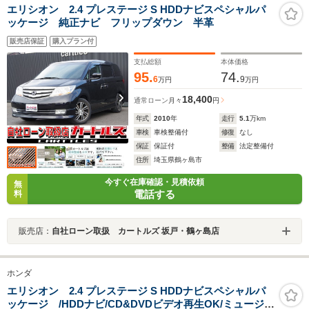
エリシオン 2.4 プレステージ S HDDナビスペシャルパ
ッケージ 純正ナビ フリップダウン 半革
販売店保証
購入プラン付
支払総額
本体価格
95.
74.
6
9
万円
万円
18,400
通常ローン
月々
円
年式
2010
年
走行
5.1
万km
車検
車検整備付
修復
なし
保証
保証付
整備
法定整備付
住所
埼玉県鶴ヶ島市
今すぐ在庫確認・見積依頼
無
電話する
料
販売店：
自社ローン取扱 カートルズ 坂戸・鶴ヶ島店
ホンダ
エリシオン 2.4 プレステージ S HDDナビスペシャルパ
ッケージ /HDDナビ/CD&DVDビデオ再生OK/ミュージッ