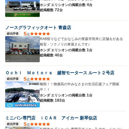
4
ホンダ エリシオンの
掲載台数
台
72
総掲載数
台
ノースグラフィックオート 青森店
5
総合評価
点
RAB祭りなどでおなじみの青森市筒井に店舗をがある
格安・ソクノリの車屋さんです♪
1
ホンダ エリシオンの
掲載台数
台
40
総掲載数
台
Ｏｃｈｉ Ｍｏｔｏｒｓ 越智モータース ルート２号店
5
総合評価
点
梅雨！！物価高の中みなさまの生活応援フェア開催
中！！
1
ホンダ エリシオンの
掲載台数
台
183
総掲載数
台
ミニバン専門店 ｉＣＡＲ アイカー 新琴似店
5
総合評価
点