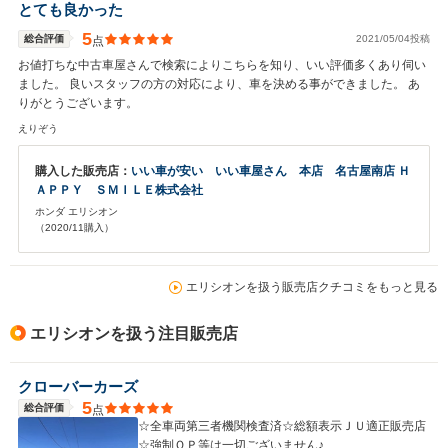
とても良かった
5
総合評価
2021/05/04投稿
点
お値打ちな中古車屋さんで検索によりこちらを知り、いい評価多くあり伺い
ました。 良いスタッフの方の対応により、車を決める事ができました。 あ
りがとうございます。
えりぞう
購入した販売店：
いい車が安い いい車屋さん 本店 名古屋南店 Ｈ
ＡＰＰＹ ＳＭＩＬＥ株式会社
ホンダ エリシオン
（2020/11購入）
エリシオンを扱う販売店クチコミをもっと見る
エリシオンを扱う注目販売店
クローバーカーズ
5
総合評価
点
☆全車両第三者機関検査済☆総額表示ＪＵ適正販売店
☆強制ＯＰ等は一切ございません♪