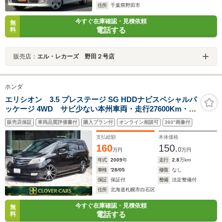
住所
千葉県野田市
今すぐ在庫確認・見積依頼
無
電話する
料
販売店：
エル・レカーズ 野田２号店
ホンダ
エリシオン 3.5 プレステージ SG HDDナビスペシャルパ
ッケージ 4WD サビ少ない本州車両・走行27600Km・純
正HDD・フルセグ・バックカメラ・後席モニター・RSR
販売店保証
車両品質評価書付
購入プラン付
オンライン相談可
360°画像付
車高調・VENERDI20インチAW・両側パワスラ・スマー
トキー・ETC・1年保証付・試乗可
支払総額
本体価格
160
150.
0
万円
万円
年式
2009
年
走行
2.8
万km
車検
'28/05
修復
なし
保証
保証付
整備
法定整備付
住所
北海道札幌市白石区
今すぐ在庫確認・見積依頼
無
電話する
料