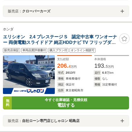
販売店：
クローバーカーズ
ホンダ
エリシオン 2.4 プレステージ S 認定中古車 ワンオーナ
ー 両側電動スライドドア 純正HDDナビ TV フリップダウ
ンモニター
販売店保証
車両品質評価書付
購入プラン付
オンライン相談可
支払総額
本体価格
206.
193.
4
5
万円
万円
年式
2013
年
走行
6.0
万km
車検
車検整備付
修復
なし
保証
保証付
整備
法定整備付
住所
東京都昭島市
今すぐ在庫確認・見積依頼
無
電話する
料
販売店：
自社ローン専門店じしゃロン 昭島店