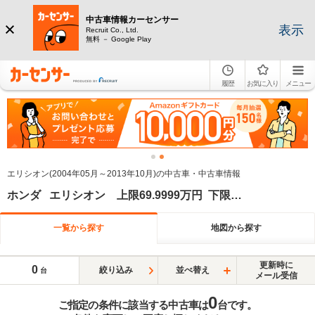
中古車情報カーセンサー
表示
Recruit Co., Ltd.
無料 － Google Play
履歴
お気に入り
メニュー
エリシオン(2004年05月～2013年10月)の中古車・中古車情報
ホンダ エリシオン 上限69.9999万円 下限60万円 上限2013年 下限2013年
一覧から探す
地図から探す
更新時に
0
絞り込み
並べ替え
台
メール受信
0
ご指定の条件に該当する中古車は
台です。