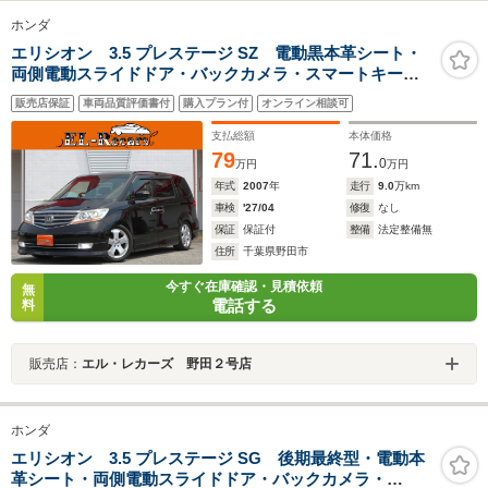
ホンダ
エリシオン 3.5 プレステージ SZ 電動黒本革シート・
両側電動スライドドア・バックカメラ・スマートキー・
HIDヘッドライト・CUSCO車高調・ETC・フリップダウ
販売店保証
車両品質評価書付
購入プラン付
オンライン相談可
ンモニター・追従クルーズコントロール・HDDナビ・オ
ートA/C・ウィンカーミラー
支払総額
本体価格
79
71.
0
万円
万円
年式
2007
年
走行
9.0
万km
車検
'27/04
修復
なし
保証
保証付
整備
法定整備無
住所
千葉県野田市
今すぐ在庫確認・見積依頼
無
電話する
料
販売店：
エル・レカーズ 野田２号店
ホンダ
エリシオン 3.5 プレステージ SG 後期最終型・電動本
革シート・両側電動スライドドア・バックカメラ・