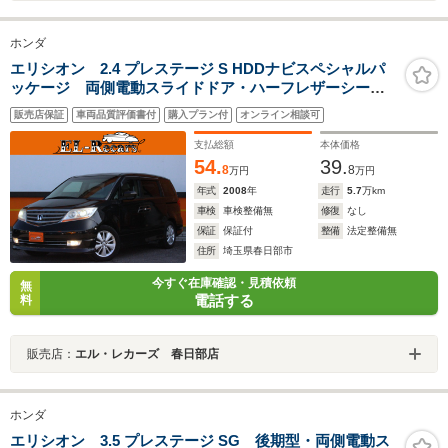
ホンダ
エリシオン 2.4 プレステージ S HDDナビスペシャルパ
ッケージ 両側電動スライドドア・ハーフレザーシー
ト・バックカメラ・HIDヘッドライト・HDDナビ・ミュ
販売店保証
車両品質評価書付
購入プラン付
オンライン相談可
ージックサーバー・キーレス・オートA/C・純正17インチ
アルミ・革巻きハンドル・ウィンカーミラー
支払総額
本体価格
54.
39.
8
8
万円
万円
年式
2008
年
走行
5.7
万km
車検
車検整備無
修復
なし
保証
保証付
整備
法定整備無
住所
埼玉県春日部市
今すぐ在庫確認・見積依頼
無
電話する
料
販売店：
エル・レカーズ 春日部店
ホンダ
エリシオン 3.5 プレステージ SG 後期型・両側電動ス