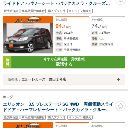
ライドドア・パワーシート・バックカメラ・クルーズコ
ントロール・スマートキー・ハーフレザーシート・HIDヘ
販売店保証
車両品質評価書付
購入プラン付
オンライン相談可
ッドライト・オートA/C・ETC・純正18インチアルミ
支払総額
本体価格
94.
74.
8
8
万円
万円
年式
2011
年
走行
7.1
万km
車検
車検整備無
修復
なし
保証
保証付
整備
法定整備無
住所
千葉県野田市
今すぐ在庫確認・見積依頼
無
電話する
料
販売店：
エル・レカーズ 野田２号店
ホンダ
エリシオン 3.5 プレステージ SG 4WD 両側電動スライ
ドドア・ハーフレザーシート・バックカメラ・クルーズ
コントロール・キーレス・オートA/C・ETC・木目調パネ
販売店保証
車両品質評価書付
購入プラン付
オンライン相談可
ル・HIDヘッドライト・ドアバイザー・純正17インチアル
ミ・ウィンカーミラー
支払総額
本体価格