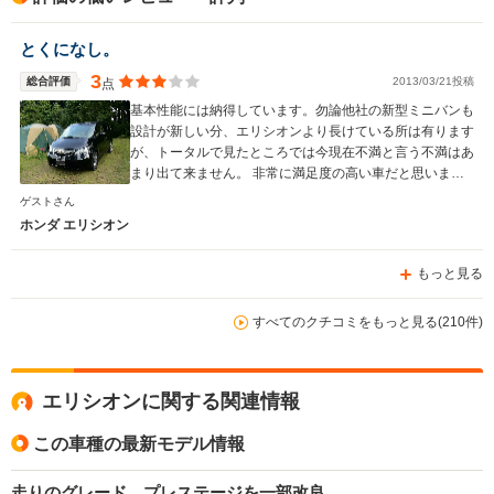
とくになし。
3
総合評価
2013/03/21投稿
点
基本性能には納得しています。勿論他社の新型ミニバンも
設計が新しい分、エリシオンより長けている所は有ります
が、トータルで見たところでは今現在不満と言う不満はあ
まり出て来ません。 非常に満足度の高い車だと思いま
す。
ゲストさん
ホンダ エリシオン
もっと見る
すべてのクチコミをもっと見る(210件)
エリシオンに関する関連情報
この車種の最新モデル情報
走りのグレード、プレステージを一部改良