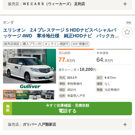
販売店：
ＷＥＣＡＲＳ（ウィーカーズ） 足利店
ホンダ
PR
エリシオン 2.4 プレステージ S HDDナビスペシャルパ
ッケージ 4WD 寒冷地仕様 純正HDDナビ バックカメ
ラ 両側パワースライドドア 大型コンソール キャプ
販売店保証
購入プラン付
オンライン相談可
360°画像付
テンシート7人乗 合皮コンビシート ビルトインETC
熱線入Fガラス HIDライト フォグ 純正17AW
支払総額
本体価格
77.
64.
8
9
万円
万円
10,200
通常ローン
月々
円
年式
2011
年
走行
9.4
万km
車検
車検整備付
修復
なし
保証
保証付
整備
法定整備付
住所
青森県八戸市
今すぐ在庫確認・見積依頼
無
電話する
料
販売店：
ガリバー 八戸類家店