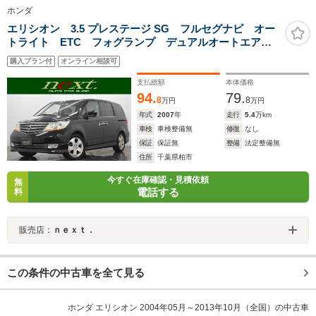
ホンダ
エリシオン 3.5 プレステージ SG フルセグナビ オー
トライト ETC フォグランプ デュアルオートエアコ
ン クルーズコントロール ハーフレザーシート バッ
購入プラン付
オンライン相談可
クカメラ フロントカメラ スマートキー 両側パワー
スライドドア
支払総額
本体価格
94.
79.
8
8
万円
万円
年式
2007
年
走行
5.4
万km
車検
車検整備無
修復
なし
保証
保証無
整備
法定整備無
住所
千葉県柏市
今すぐ在庫確認・見積依頼
無
電話する
料
販売店：
ｎｅｘｔ．
この条件の中古車を全て見る
ホンダ エリシオン 2004年05月～2013年10月（全国）の中古車