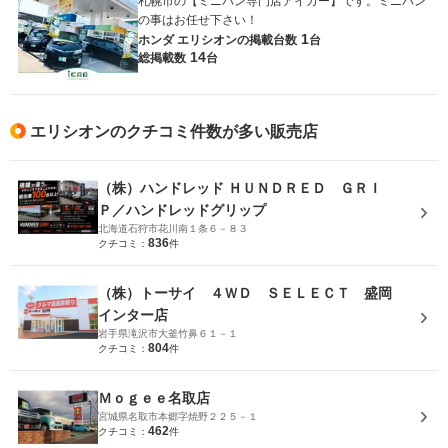
札幌市の【ミニバン専門店アイカー】です。ミニバン
の事はお任せ下さい！
1
ホンダ エリシオンの
掲載台数
台
14
総掲載数
台
エリシオンのクチコミ件数が多い販売店
（株）ハンドレッド ＨＵＮＤＲＥＤ ＧＲＩ
Ｐ／ハンドレッドグリップ
北海道石狩市花川南１条６－８３
836
クチコミ：
件
（株）トーサイ ４ＷＤ ＳＥＬＥＣＴ 盛岡
インター店
岩手県滝沢市大釜竹鼻６１－１
804
クチコミ：
件
Ｍｏｇｅｅ名取店
宮城県名取市本郷字焼野２２５－１
462
クチコミ：
件