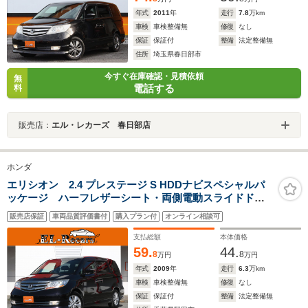
年式
2011
年
走行
7.8
万km
車検
車検整備無
修復
なし
保証
保証付
整備
法定整備無
住所
埼玉県春日部市
今すぐ在庫確認・見積依頼
無
電話する
料
販売店：
エル・レカーズ 春日部店
ホンダ
エリシオン 2.4 プレステージ S HDDナビスペシャルパ
ッケージ ハーフレザーシート・両側電動スライドド
ア・バックカメラ・ETC・キーレス・オートA/C・木目調
販売店保証
車両品質評価書付
購入プラン付
オンライン相談可
パネル・革巻きステアリング・純正17インチアルミ
支払総額
本体価格
59.
44.
8
8
万円
万円
年式
2009
年
走行
6.3
万km
車検
車検整備無
修復
なし
保証
保証付
整備
法定整備無