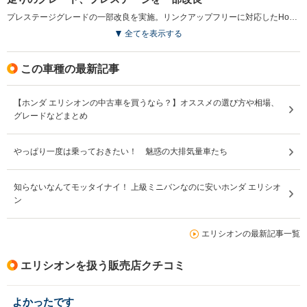
プレステージグレードの一部改良を実施。リンクアップフリーに対応したHondaインターナビが標準装備された。モニターは、フルセグチューナーによるTV視聴も可能。また全席3点式ELRシートベルトとヘッドレストを採用。さらにボディカラーがすべて新色となった（2012.6）
全てを表示する
この車種の最新記事
【ホンダ エリシオンの中古車を買うなら？】オススメの選び方や相場、
グレードなどまとめ
やっぱり一度は乗っておきたい！ 魅惑の大排気量車たち
知らないなんてモッタイナイ！ 上級ミニバンなのに安いホンダ エリシオ
ン
エリシオンの最新記事一覧
エリシオンを扱う販売店クチコミ
よかったです