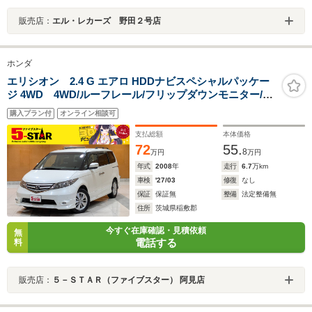
販売店：
エル・レカーズ 野田２号店
ホンダ
エリシオン 2.4 G エアロ HDDナビスペシャルパッケー
ジ 4WD 4WD/ルーフレール/フリップダウンモニター/両
側電動スライドドア/クリアランスソナー/キーレス/ETC/
購入プラン付
オンライン相談可
純正ナビ/バックカメラ/地デジ/HIDオートライト/純正AW
支払総額
本体価格
72
55.
8
万円
万円
年式
2008
年
走行
6.7
万km
車検
'27/03
修復
なし
保証
保証無
整備
法定整備無
住所
茨城県稲敷郡
今すぐ在庫確認・見積依頼
無
電話する
料
販売店：
５－ＳＴＡＲ（ファイブスター） 阿見店