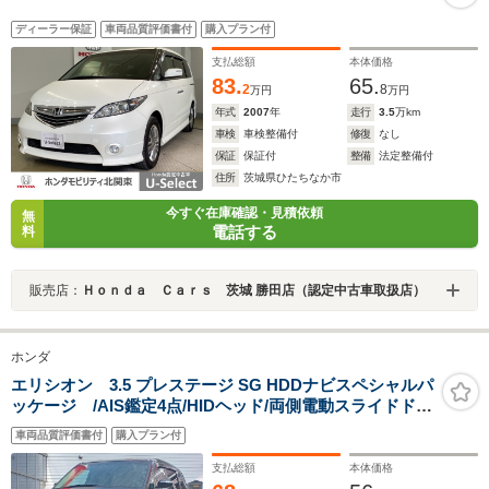
ディーラー保証
車両品質評価書付
購入プラン付
支払総額
本体価格
83.
65.
2
8
万円
万円
年式
2007
年
走行
3.5
万km
車検
車検整備付
修復
なし
保証
保証付
整備
法定整備付
住所
茨城県ひたちなか市
今すぐ在庫確認・見積依頼
無
電話する
料
販売店：
Ｈｏｎｄａ Ｃａｒｓ 茨城 勝田店（認定中古車取扱店）
ホンダ
エリシオン 3.5 プレステージ SG HDDナビスペシャルパ
ッケージ /AIS鑑定4点/HIDヘッド/両側電動スライドド
ア/レザーシート/リアフィルム貼り/クルーズC/純正ナ
車両品質評価書付
購入プラン付
ビ/CD・DVD/ミュージックサーバー/バックモニター/リア
フリップダウンモニター(純正ヘッドホン付き)/ETC
支払総額
本体価格