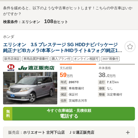
条件を緩めると、以下のような中古車がヒットします！こちらの中古車はいか
がですか？
108
検索条件：エリシオン
台ヒット
ホンダ
エリシオン 3.5 プレステージ SG HDDナビパッケージ
純正ナビ/Bカメラ/本革シート/HIDライト&フォグ/純正18
アルミ/クルコン/両側電動ドア/電動シート/純正18アルミ/
販売店保証
車両品質評価書付
購入プラン付
オンライン相談可
360°画像付
音楽録音/スマートキー/スイッチ付革巻ハンドル/3
列/DVD/録音
支払総額
本体価格
59
38.
0
万円
万円
年式
2007
年
走行
7.3
万km
車検
車検整備付
修復
なし
保証
保証付
整備
法定整備付
住所
茨城県古河市
今すぐ在庫確認・見積依頼
無
電話する
料
販売店：
ホリエオート 古河下山店 ＪＵ適正販売店