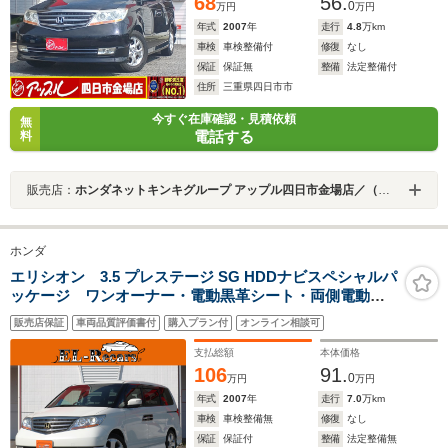
68
56.
0
万円
万円
年式
2007
年
走行
4.8
万km
車検
車検整備付
修復
なし
保証
保証無
整備
法定整備付
住所
三重県四日市市
今すぐ在庫確認・見積依頼
無
電話する
料
販売店：
ホンダネットキンキグループ アップル四日市金場店／（株）シマダオート商事
ホンダ
エリシオン 3.5 プレステージ SG HDDナビスペシャルパ
ッケージ ワンオーナー・電動黒革シート・両側電動ス
ライドドア・バックカメラ・フリップダウンモニター・
販売店保証
車両品質評価書付
購入プラン付
オンライン相談可
クルーズコントロール・ドライブレコーダー・HIDヘッド
ライト・シートヒーター・ETC・スマートキーオートA/C
支払総額
本体価格
106
91.
0
万円
万円
年式
2007
年
走行
7.0
万km
車検
車検整備無
修復
なし
保証
保証付
整備
法定整備無