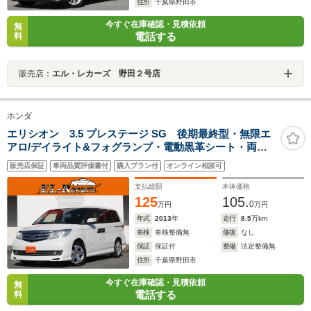
住所
千葉県野田市
今すぐ在庫確認・見積依頼
無
電話する
料
販売店：
エル・レカーズ 野田２号店
ホンダ
エリシオン 3.5 プレステージ SG 後期最終型・無限エ
アロ/デイライト&フォグランプ・電動黒革シート・両側
電動スライドドア・フリップダウンモニター・バックカ
販売店保証
車両品質評価書付
購入プラン付
オンライン相談可
メラ・HDDナビ・地デジ視聴・シートヒーター・ミュー
ジックサーバー・スマートキー
支払総額
本体価格
125
105.
0
万円
万円
年式
2013
年
走行
8.5
万km
車検
車検整備無
修復
なし
保証
保証付
整備
法定整備無
住所
千葉県野田市
今すぐ在庫確認・見積依頼
無
電話する
料