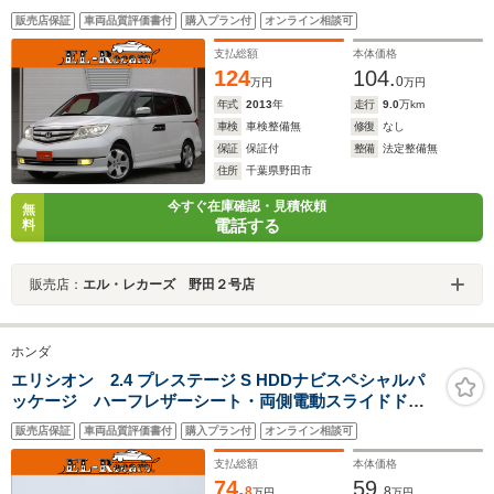
ETC・スマートキー・シートヒーター・クルーズコント
販売店保証
車両品質評価書付
購入プラン付
オンライン相談可
ロール・HIDヘッドライト・HDDナビ・音楽録音・オー
トA/C・純正18inAW
支払総額
本体価格
124
104.
0
万円
万円
年式
2013
年
走行
9.0
万km
車検
車検整備無
修復
なし
保証
保証付
整備
法定整備無
住所
千葉県野田市
今すぐ在庫確認・見積依頼
無
電話する
料
販売店：
エル・レカーズ 野田２号店
ホンダ
エリシオン 2.4 プレステージ S HDDナビスペシャルパ
ッケージ ハーフレザーシート・両側電動スライドド
ア・フリップダウンモニター・バックカメラ・スマート
販売店保証
車両品質評価書付
購入プラン付
オンライン相談可
キー・ウッドコンビハンドル・ETC・HIDヘッドライト・
オートA/C・HDDナビ・ドアバイザー・純正17インチア
支払総額
本体価格
ルミ
74.
59.
8
8
万円
万円