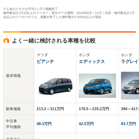
※人気のクルマは平均1ヶ月で掲載終了
物件数合計1万台以上のメーカー｜算出データ期間：2024年9月～11月｜内容：物件数合計1万
台以上のメーカーのうち、掲載が終了した物件数が1,000台以上の場合
よく一緒に検討される車種を比較
マツダ
ホンダ
ホンダ
ビアンテ
エディックス
ラグレイ
基本情報
新車価格
213.2～311万円
178.5～235.2万円
366～417
中古車
48.3万円
42.5万円
83.7万円
平均価格
クチコミ