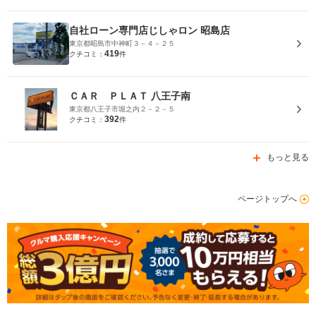
自社ローン専門店じしゃロン 昭島店
東京都昭島市中神町３－４－２５
419
クチコミ：
件
ＣＡＲ ＰＬＡＴ 八王子南
東京都八王子市堀之内２－２－５
392
クチコミ：
件
もっと見る
ページトップへ