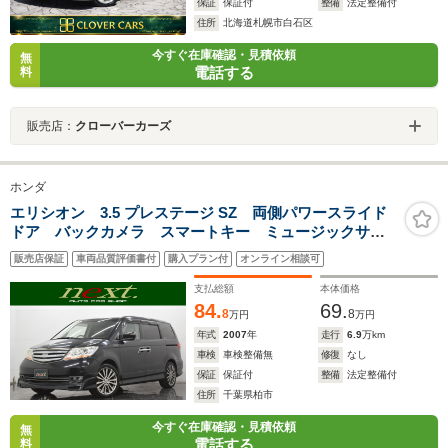
保証
保証付
整備
法定整備付
住所
北海道札幌市白石区
今すぐ在庫確認・見積依頼
無
電話する
料
販売店：
クローバーカーズ
ホンダ
エリシオン 3.5 プレステージ SZ 両側パワースライド
ドア バックカメラ スマートキー ミュージックサー
バー オートライト HID フォグランプ デュアルオー
販売店保証
車両品質評価書付
購入プラン付
オンライン相談可
トエアコン ハーフレザーシート パワーシート
支払総額
本体価格
84.
69.
8
8
万円
万円
年式
2007
年
走行
6.9
万km
車検
車検整備無
修復
なし
保証
保証付
整備
法定整備付
住所
千葉県柏市
今すぐ在庫確認・見積依頼
無
電話する
料