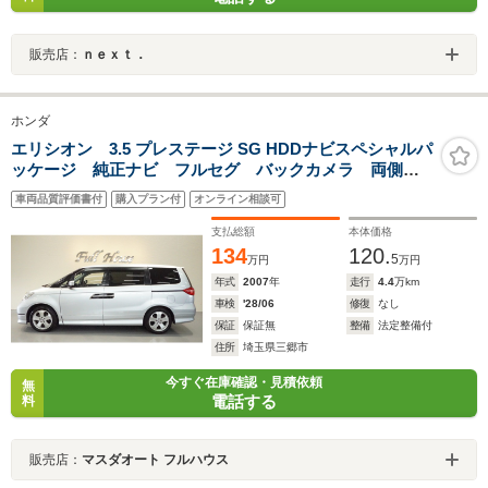
販売店：
ｎｅｘｔ．
ホンダ
エリシオン 3.5 プレステージ SG HDDナビスペシャルパ
ッケージ 純正ナビ フルセグ バックカメラ 両側パ
ワースライド クロレザー シートヒーター コーナー
車両品質評価書付
購入プラン付
オンライン相談可
センサー ドアバイザー ドラレコ前後 キセノン
ETC
支払総額
本体価格
134
120.
5
万円
万円
年式
2007
年
走行
4.4
万km
車検
'28/06
修復
なし
保証
保証無
整備
法定整備付
住所
埼玉県三郷市
今すぐ在庫確認・見積依頼
無
電話する
料
販売店：
マスダオート フルハウス