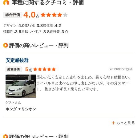
車種に関するクチコミ・評価
WLTCモード
-
-
-
燃費
4.0
総合評価
点
4.0
3.8
4.2
デザイン :
走行性 :
居住性 :
3.8
3.8
3.0
積載性 :
運転しやすさ :
維持費 :
排気量
1997～2260cc
1668～2354cc
3471cc
評価の高いレビュー・評判
駆動方式
FF、4WD
FF、4WD
FF
安定感抜群
5
総合評価
2013/03/23投稿
点
重心が低く安定した走行を楽しめ、乗り心地も結構良い。
ライバル車と比べると押し出しがないが、その分スマー
ト。 飽きが来ず長く乗りたい車です。
ゲストさん
ホンダ エリシオン
もっと見る
評価の低いレビュー・評判