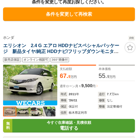
条件を変更して再度お探しください。
条件を変更して再検索
ホンダ
PR
エリシオン 2.4 G エアロ HDDナビスペシャルパッケー
ジ 新品タイヤ/純正 HDDナビ/フリップダウンモニター
社外 8インチ/両側電動スライドドア/ヘッドランプ
販売店保証
オンライン相談可
360°画像付
HID/ETC/EBD付ABS/ワンセグTV/DVD/禁煙車/エアバッ
グ 運転席
支払総額
本体価格
67.
55.
9
9
万円
万円
9,500
通常ローン
月々
円
年式
2011
年
走行
7.7
万km
車検
'26/11
修復
なし
保証
保証付
整備
法定整備付
住所
栃木県足利市
今すぐ在庫確認・見積依頼
無
電話する
料