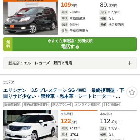
109
89.
0
万円
万円
年式
2008
年
走行
5.7
万km
車検
車検整備無
修復
なし
保証
保証付
整備
法定整備無
住所
千葉県野田市
今すぐ在庫確認・見積依頼
無
電話する
料
販売店：
エル・レカーズ 野田２号店
ホンダ
エリシオン 3.5 プレステージ SG 4WD 最終後期型・下
回りサビ少ない・禁煙車・黒本革・シートヒーター・純
正ナビ・フルセグ・Bカメラ・両側パワスラ・アルパイン
販売店保証
車両品質評価書付
購入プラン付
オンライン相談可
360°画像付
後席モニター・クルコン・ETC・スマートキー・新品夏
タイヤ・1年保証付
支払総額
本体価格
122
112.
0
万円
万円
年式
2012
年
走行
9.1
万km
車検
'27/11
修復
なし