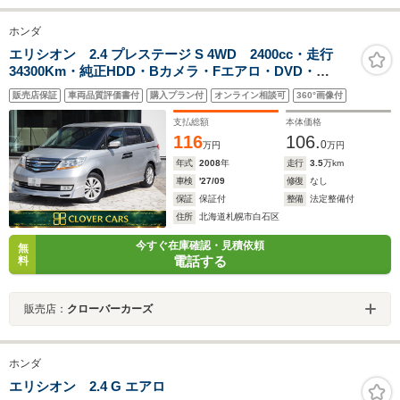
ホンダ
エリシオン 2.4 プレステージ S 4WD 2400cc・走行
34300Km・純正HDD・Bカメラ・Fエアロ・DVD・
ETC・両側パワスラ・HID・キーレス・エンスタ夏冬タイ
販売店保証
車両品質評価書付
購入プラン付
オンライン相談可
360°画像付
ヤAW付・D整備記録簿7枚有・試乗可
支払総額
本体価格
116
106.
0
万円
万円
年式
2008
年
走行
3.5
万km
車検
'27/09
修復
なし
保証
保証付
整備
法定整備付
住所
北海道札幌市白石区
今すぐ在庫確認・見積依頼
無
電話する
料
販売店：
クローバーカーズ
ホンダ
エリシオン 2.4 G エアロ