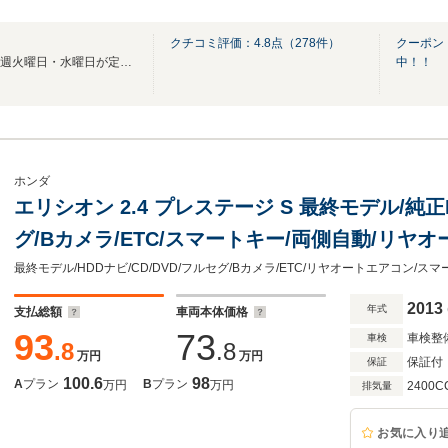
クチコミ評価：
4.8
点（
278
件）
クーポン：H
営業時間は10：00～18:00、毎週火曜日・水曜日が定休日となっております。
中！！
ホンダ
エリシオン 2.4 プレステージ S 最終モデル/純正H
グ/Bカメラ/ETC/スマートキー/両側自動/リヤ
ー/HIDライト/フォグ
最終モデル/HDDナビ/CD/DVD/フルセグ/Bカメラ/ETC/リヤオートエアコン/ス
2013
年式
支払総額
車両本体価格
93
73
車検整
車検
.8
.8
万円
万円
保証付
保証
100.6
98
A
プラン
B
プラン
万円
万円
2400C
排気量
お気に入り