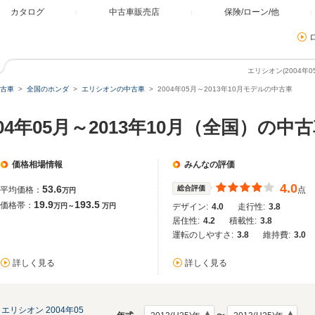
カタログ
中古車販売店
保険/ローン/他
エリシオン(2004年
古車
全国のホンダ
エリシオンの中古車
2004年05月～2013年10月モデルの中古車
04年05月～2013年10月（全国）の中
価格相場情報
みんなの評価
4.0
53.6
総合評価
平均価格：
点
万円
19.9
193.5
価格帯：
万円～
万円
デザイン:
4.0
走行性:
3.8
居住性:
4.2
積載性:
3.8
運転のしやすさ:
3.8
維持費:
3.0
詳しく見る
詳しく見る
エリシオン 2004年05