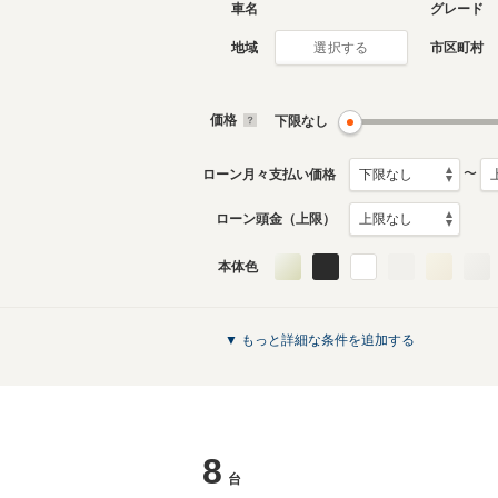
車名
グレード
地域
市区町村
選択する
価格
下限なし
〜
ローン月々支払い価格
ローン頭金（上限）
本体色
▼ もっと詳細な条件を追加する
8
台