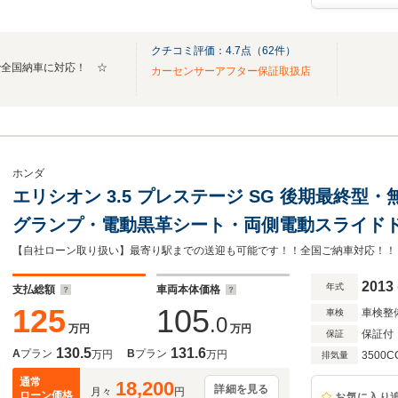
クチコミ評価：
4.7
点（
62
件）
で全国納車に対応！ ☆
カーセンサーアフター保証取扱店
ホンダ
エリシオン 3.5 プレステージ SG 後期最終型
グランプ・電動黒革シート・両側電動スライド
ー・バックカメラ・HDDナビ・地デジ視聴・シ
サーバー・スマートキー
2013
年式
支払総額
車両本体価格
125
105
車検整
車検
.0
万円
万円
保証付
保証
130.5
131.6
A
プラン
B
プラン
万円
万円
3500C
排気量
通常
18,200
詳細を見る
月々
円
ローン価格
お気に入り