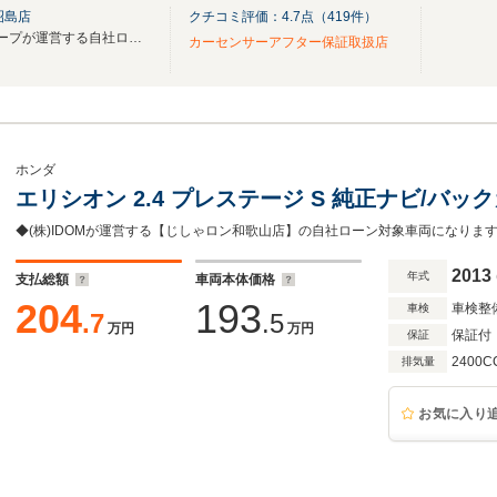
昭島店
クチコミ評価：
4.7
点（
419
件）
じしゃロン昭島店はIDOMグループが運営する自社ローン専門店です
カーセンサーアフター保証取扱店
ホンダ
エリシオン 2.4 プレステージ S 純正ナビ/バ
2013
年式
支払総額
車両本体価格
204
193
車検整
車検
.7
.5
万円
万円
保証付
保証
2400C
排気量
お気に入り