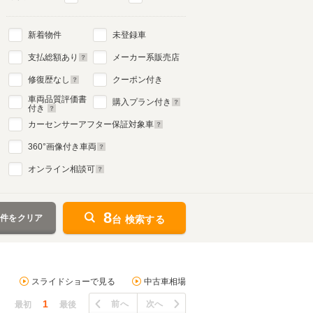
新着物件
未登録車
支払総額あり
メーカー系販売店
修復歴なし
クーポン付き
車両品質評価書
購入プラン付き
付き
カーセンサーアフター保証対象車
360
°画像付き車両
オンライン相談可
8
条件をクリア
台 検索する
スライドショーで見る
中古車相場
1
前へ
次へ
最初
最後