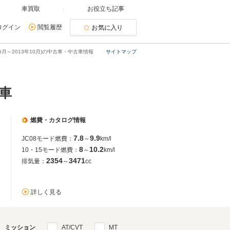
車買取
お役立ち記事
ログイン
閲覧履歴
お気に入り
05月～2013年10月)の中古車・中古車情報
サイトマップ
古車
燃費・カタログ情報
7.8
9.9
JC08モード燃費：
～
km/l
8
10.2
10・15モード燃費：
～
km/l
2354
3471
排気量：
～
cc
詳しく見る
ミッション
AT/CVT
MT