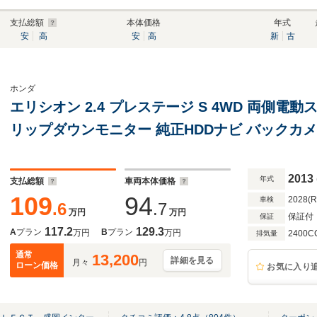
支払総額
本体価格
年式
安
高
安
高
新
古
ホンダ
エリシオン 2.4 プレステージ S 4WD 両側電動
リップダウンモニター 純正HDDナビ バックカメ
ート シートヒーター スマートキー HIDヘッド
ETC
2013
年式
支払総額
車両本体価格
109
94
2028(
車検
.6
.7
万円
万円
保証付
保証
117.2
129.3
A
プラン
B
プラン
万円
万円
2400C
排気量
通常
13,200
詳細を見る
月々
円
ローン価格
お気に入り