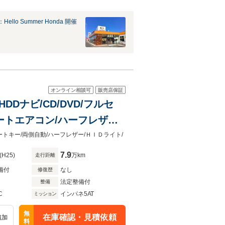
ello Summer Honda 開催
オンライン相談可
販売店保証
DDナビ/CD/DVD/フルセ
オートエアコン/ハーフレザ
マートキー/両側自動/ハーフレザー/ＨＩＤライト/
7.9
(H25)
万km
走行距離
備付
なし
修復歴
法定整備付
整備
C
インパネ5AT
ミッション
無
在庫確認・見積依頼
追加
料