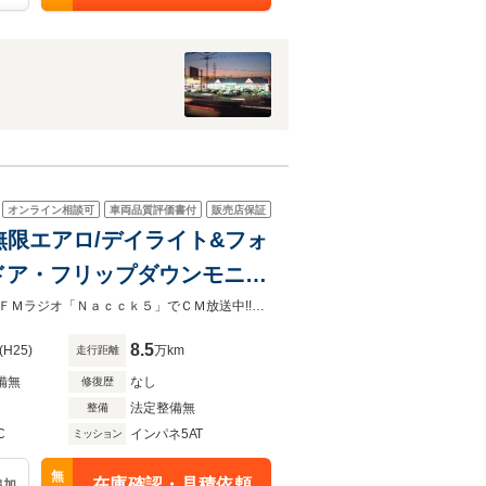
オンライン相談可
車両品質評価書付
販売店保証
・無限エアロ/デイライト&フォ
ドア・フリップダウンモニタ
ートヒーター・ミュージック
【自社ローン取り扱い】最寄り駅までの送迎も可能です！！全国ご納車対応！！ＦＭラジオ「Ｎａｃｃｋ５」でＣＭ放送中!!創業11周年記念☆本年度自動車税・消費税も込みの総額プライス!!
8.5
(H25)
万km
走行距離
備無
なし
修復歴
法定整備無
整備
C
インパネ5AT
ミッション
無
在庫確認・見積依頼
追加