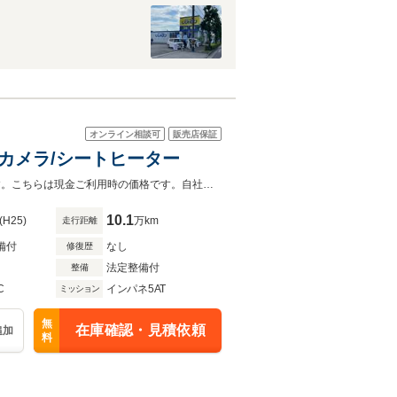
オンライン相談可
販売店保証
ックカメラ/シートヒーター
◆(株)IDOMが運営する【じしゃロン和歌山店】の自社ローン対象車両になります。こちらは現金ご利用時の価格です。自社ローンご希望の方は別途その旨お申付け下さい。◆☆純正ナビ/CD/DV
10.1
(H25)
万km
走行距離
備付
なし
修復歴
法定整備付
整備
C
インパネ5AT
ミッション
無
在庫確認・見積依頼
追加
料