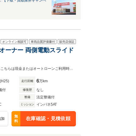
：【下取・買取限界キャンペ
オンライン相談可
車両品質評価書付
販売店保証
側電動スライド
◆(株)IDOMが運営する【じしゃロン昭島店】の自社ローン専用車両になります。こちらは現金またはオートローンご利用時の価格です。自社ローンご希望の方は別途その旨お申付け下さい◆☆
6
(H25)
万km
走行距離
備付
なし
修復歴
法定整備付
整備
C
インパネ5AT
ミッション
無
在庫確認・見積依頼
追加
料