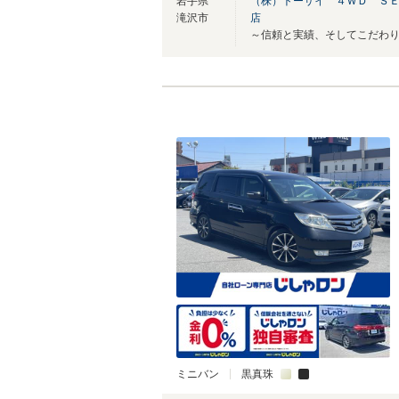
岩手県
（株）トーサイ ４ＷＤ Ｓ
滝沢市
店
～信頼と実績、そしてこだわ
ミニバン
黒真珠