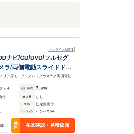
オンライン相談可
DDナビ/CD/DVD/フルセグ
カメラ/両側電動スライドドア/
R1用純正17インチAW
／スタッドレスタイヤ装着車／禁煙車／純正ＨＤＤナビ／ＣＤ／フルセグＴＶ／／リア席モニター／バックカメラ／両側電動スライドドア／シートヒーター／横滑り防止装置／スマートキー／
7
(H25)
万km
走行距離
備付
なし
修復歴
法定整備付
整備
C
インパネ5AT
ミッション
無
在庫確認・見積依頼
追加
料