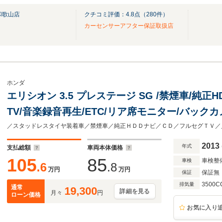
和歌山店
クチコミ評価：
4.8
点（
280
件）
カーセンサーアフター保証取扱店
ホンダ
エリシオン 3.5 プレステージ SG /禁煙車/純正H
TV/音楽録音再生/ETC/リア席モニター/バック
シートヒーター/横滑り防止装置/スマートキー/R
2013
年式
支払総額
車両本体価格
105
85
車検整
車検
.6
.8
万円
万円
保証無
保証
3500C
排気量
通常
19,300
詳細を見る
月々
円
ローン価格
お気に入り