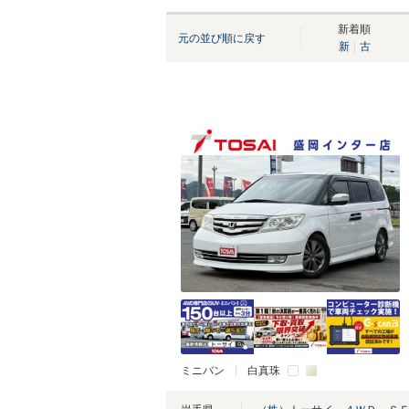
新着順
元の並び順に戻す
新
古
ミニバン
白真珠