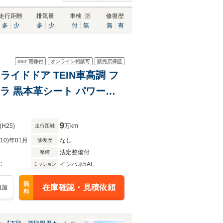
走行距離
排気量
車検
修復歴
多
少
多
少
付
無
無
有
360°
画像付
オンライン相談可
販売店保証
スライドドア TEIN車高調 フ
ラ 黒本革シート パワーシ
ライト 純正17インチアルミ
9
(H25)
万km
走行距離
R10)年01月
なし
修復歴
法定整備付
整備
C
インパネ5AT
ミッション
無
在庫確認・見積依頼
追加
料