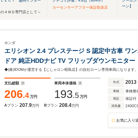
ＥＬＥＣＴ 盛岡インター
クチコミ評価：
4.8
点（
804
件）
クーポン
ーン】
カーセンサーアフター保証取扱店
りの４ＷＤ専門店として～
ホンダ
エリシオン 2.4 プレステージ S 認定中古車 ワンオーナー 両
ドア 純正HDDナビ TV フリップダウンモニター
2013
年式
支払総額
車両本体価格
206
193
車検整
車検
.4
.5
万円
万円
保証付
保証
207.9
208.4
A
プラン
B
プラン
万円
万円
2400C
排気量
お気に入り