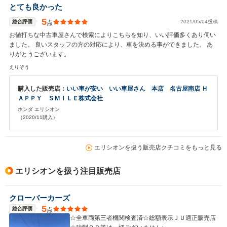
とても良かった
5
総合評価
2021/05/04投稿
点
お値打ちな中古車屋さんで検索によりこちらを知り、いい評価多くあり伺い
ました。 良いスタッフの方の対応により、車を決める事ができました。 あ
りがとうございます。
えりぞう
購入した販売店：
いい車が安い いい車屋さん 本店 名古屋南店 Ｈ
ＡＰＰＹ ＳＭＩＬＥ株式会社
ホンダ エリシオン
（2020/11購入）
エリシオンを扱う販売店クチコミをもっと見る
エリシオンを扱う注目販売店
クローバーカーズ
5
総合評価
点
☆全車両第三者機関検査済☆総額表示ＪＵ適正販売店