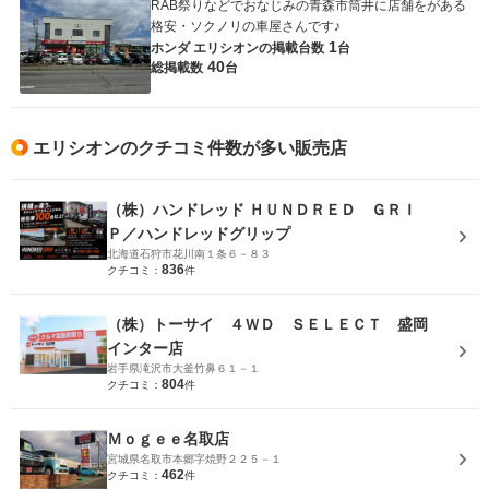
RAB祭りなどでおなじみの青森市筒井に店舗をがある
格安・ソクノリの車屋さんです♪
1
ホンダ エリシオンの
掲載台数
台
40
総掲載数
台
エリシオンのクチコミ件数が多い販売店
（株）ハンドレッド ＨＵＮＤＲＥＤ ＧＲＩ
Ｐ／ハンドレッドグリップ
北海道石狩市花川南１条６－８３
836
クチコミ：
件
（株）トーサイ ４ＷＤ ＳＥＬＥＣＴ 盛岡
インター店
岩手県滝沢市大釜竹鼻６１－１
804
クチコミ：
件
Ｍｏｇｅｅ名取店
宮城県名取市本郷字焼野２２５－１
462
クチコミ：
件