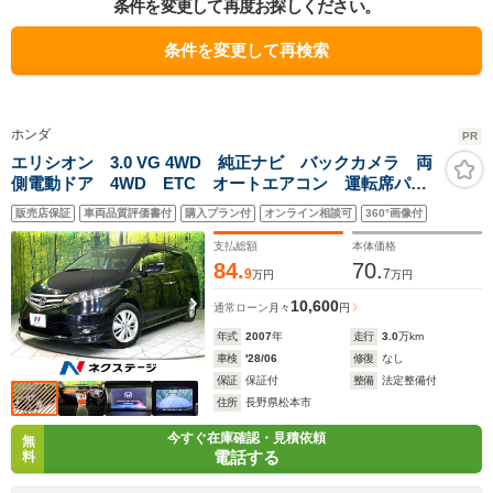
条件を変更して再度お探しください。
条件を変更して再検索
ホンダ
PR
エリシオン 3.0 VG 4WD 純正ナビ バックカメラ 両
側電動ドア 4WD ETC オートエアコン 運転席パワ
ーシート スマートキー HIDヘッド オートライト 純
販売店保証
車両品質評価書付
購入プラン付
オンライン相談可
360°画像付
正17インチアルミホイール CD/DVD再生
支払総額
本体価格
84.
70.
9
7
万円
万円
10,600
通常ローン
月々
円
年式
2007
年
走行
3.0
万km
車検
'28/06
修復
なし
保証
保証付
整備
法定整備付
住所
長野県松本市
今すぐ在庫確認・見積依頼
無
電話する
料