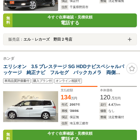
保証
保証付
整備
法定整備無
住所
千葉県野田市
今すぐ在庫確認・見積依頼
無
電話する
料
販売店：
エル・レカーズ 野田２号店
ホンダ
エリシオン 3.5 プレステージ SG HDDナビスペシャルパ
ッケージ 純正ナビ フルセグ バックカメラ 両側パ
ワースライド クロレザー シートヒーター コーナー
車両品質評価書付
購入プラン付
オンライン相談可
センサー ドアバイザー ドラレコ前後 キセノン
ETC
支払総額
本体価格
134
120.
5
万円
万円
年式
2007
年
走行
4.4
万km
車検
'28/06
修復
なし
保証
保証無
整備
法定整備付
住所
埼玉県三郷市
今すぐ在庫確認・見積依頼
無
電話する
料