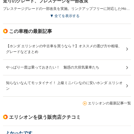
走りのグレード、プレステージを一部改良
プレステージグレードの一部改良を実施。リンクアップフリーに対応したHondaインターナビが標準装備された。モニターは、フルセグチューナーによるTV視聴も可能。また全席3点式ELRシートベルトとヘッドレストを採用。さらにボディカラーがすべて新色となった（2012.6）
全てを表示する
この車種の最新記事
【ホンダ エリシオンの中古車を買うなら？】オススメの選び方や相場、
グレードなどまとめ
やっぱり一度は乗っておきたい！ 魅惑の大排気量車たち
知らないなんてモッタイナイ！ 上級ミニバンなのに安いホンダ エリシオ
ン
エリシオンの最新記事一覧
エリシオンを扱う販売店クチコミ
よかったです