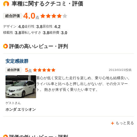
車種に関するクチコミ・評価
WLTCモード
-
-
-
燃費
4.0
総合評価
点
4.0
3.8
4.2
デザイン :
走行性 :
居住性 :
3.8
3.8
3.0
積載性 :
運転しやすさ :
維持費 :
排気量
1997～2260cc
1668～2354cc
3471cc
評価の高いレビュー・評判
駆動方式
FF、4WD
FF、4WD
FF
安定感抜群
5
総合評価
2013/03/23投稿
点
重心が低く安定した走行を楽しめ、乗り心地も結構良い。
ライバル車と比べると押し出しがないが、その分スマー
ト。 飽きが来ず長く乗りたい車です。
ゲストさん
ホンダ エリシオン
もっと見る