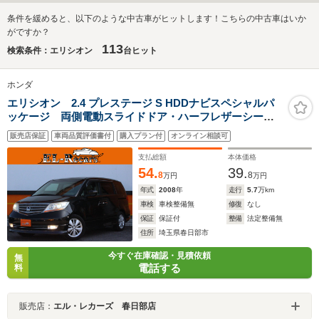
条件を緩めると、以下のような中古車がヒットします！こちらの中古車はいか
がですか？
113
検索条件：エリシオン
台ヒット
ホンダ
エリシオン 2.4 プレステージ S HDDナビスペシャルパ
ッケージ 両側電動スライドドア・ハーフレザーシー
ト・バックカメラ・HIDヘッドライト・HDDナビ・ミュ
販売店保証
車両品質評価書付
購入プラン付
オンライン相談可
ージックサーバー・キーレス・オートA/C・純正17インチ
アルミ・革巻きハンドル・ウィンカーミラー
支払総額
本体価格
54.
39.
8
8
万円
万円
年式
2008
年
走行
5.7
万km
車検
車検整備無
修復
なし
保証
保証付
整備
法定整備無
住所
埼玉県春日部市
今すぐ在庫確認・見積依頼
無
電話する
料
販売店：
エル・レカーズ 春日部店