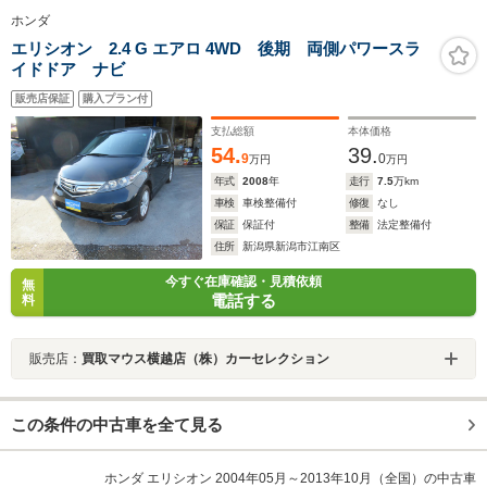
ホンダ
エリシオン 2.4 G エアロ 4WD 後期 両側パワースラ
イドドア ナビ
販売店保証
購入プラン付
支払総額
本体価格
54.
39.
9
0
万円
万円
年式
2008
年
走行
7.5
万km
車検
車検整備付
修復
なし
保証
保証付
整備
法定整備付
住所
新潟県新潟市江南区
今すぐ在庫確認・見積依頼
無
電話する
料
販売店：
買取マウス横越店（株）カーセレクション
この条件の中古車を全て見る
ホンダ エリシオン 2004年05月～2013年10月（全国）の中古車