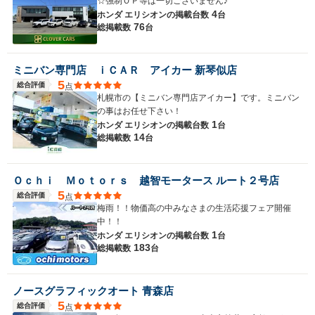
☆強制ＯＰ等は一切ございません♪
4
ホンダ エリシオンの
掲載台数
台
76
総掲載数
台
ミニバン専門店 ｉＣＡＲ アイカー 新琴似店
5
総合評価
点
札幌市の【ミニバン専門店アイカー】です。ミニバン
の事はお任せ下さい！
1
ホンダ エリシオンの
掲載台数
台
14
総掲載数
台
Ｏｃｈｉ Ｍｏｔｏｒｓ 越智モータース ルート２号店
5
総合評価
点
梅雨！！物価高の中みなさまの生活応援フェア開催
中！！
1
ホンダ エリシオンの
掲載台数
台
183
総掲載数
台
ノースグラフィックオート 青森店
5
総合評価
点