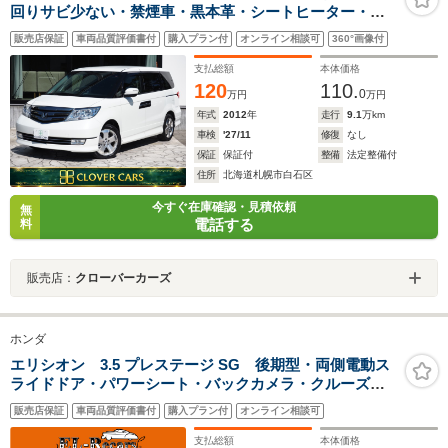
回りサビ少ない・禁煙車・黒本革・シートヒーター・純
正ナビ・フルセグ・Bカメラ・両側パワスラ・アルパイン
販売店保証
車両品質評価書付
購入プラン付
オンライン相談可
360°画像付
後席モニター・クルコン・ETC・スマートキー・新品夏
タイヤ・1年保証付
支払総額
本体価格
120
110.
0
万円
万円
年式
2012
年
走行
9.1
万km
車検
'27/11
修復
なし
保証
保証付
整備
法定整備付
住所
北海道札幌市白石区
今すぐ在庫確認・見積依頼
無
電話する
料
販売店：
クローバーカーズ
ホンダ
エリシオン 3.5 プレステージ SG 後期型・両側電動ス
ライドドア・パワーシート・バックカメラ・クルーズコ
ントロール・スマートキー・ハーフレザーシート・HIDヘ
販売店保証
車両品質評価書付
購入プラン付
オンライン相談可
ッドライト・オートA/C・ETC・純正18インチアルミ
支払総額
本体価格