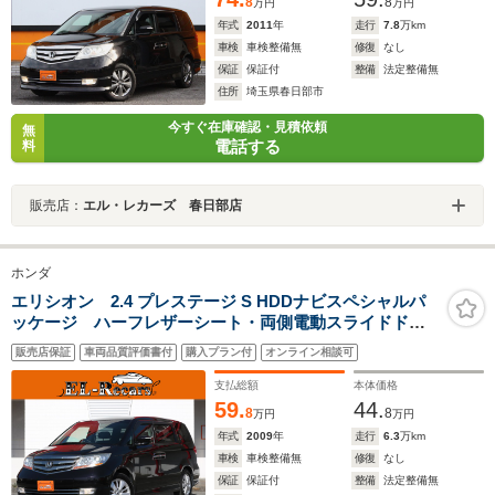
8
8
万円
万円
年式
2011
年
走行
7.8
万km
車検
車検整備無
修復
なし
保証
保証付
整備
法定整備無
住所
埼玉県春日部市
今すぐ在庫確認・見積依頼
無
電話する
料
販売店：
エル・レカーズ 春日部店
ホンダ
エリシオン 2.4 プレステージ S HDDナビスペシャルパ
ッケージ ハーフレザーシート・両側電動スライドド
ア・バックカメラ・ETC・キーレス・オートA/C・木目調
販売店保証
車両品質評価書付
購入プラン付
オンライン相談可
パネル・革巻きステアリング・純正17インチアルミ
支払総額
本体価格
59.
44.
8
8
万円
万円
年式
2009
年
走行
6.3
万km
車検
車検整備無
修復
なし
保証
保証付
整備
法定整備無