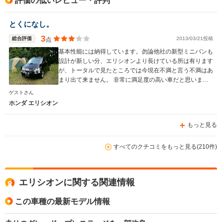
評価の低いレビュー・評判
とくになし。
3
総合評価
2013/03/21投稿
点
基本性能には納得しています。勿論他社の新型ミニバンも
設計が新しい分、エリシオンより長けている所は有ります
が、トータルで見たところでは今現在不満と言う不満はあ
まり出て来ません。 非常に満足度の高い車だと思いま
す。
ゲストさん
ホンダ エリシオン
もっと見る
すべてのクチコミをもっと見る(210件)
エリシオンに関する関連情報
この車種の最新モデル情報