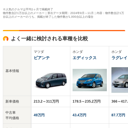
※人気のクルマは平均1ヶ月で掲載終了
物件数合計1万台以上のメーカー｜算出データ期間：2024年9月～11月｜内容：物件数合計1万
台以上のメーカーのうち、掲載が終了した物件数が1,000台以上の場合
よく一緒に検討される車種を比較
マツダ
ホンダ
ホンダ
ビアンテ
エディックス
ラグレイ
基本情報
新車価格
213.2～311万円
178.5～235.2万円
366～417
中古車
49万円
43.4万円
87.7万円
平均価格