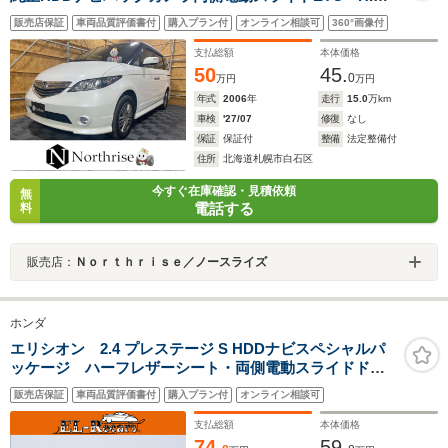
ヘッドライト キーレス 車検令和9年7月
販売店保証
車両品質評価書付
購入プラン付
オンライン相談可
360°画像付
支払総額
本体価格
50
45.
0
万円
万円
年式
2006
年
走行
15.0
万km
車検
'27/07
修復
なし
保証
保証付
整備
法定整備付
住所
北海道札幌市白石区
今すぐ在庫確認・見積依頼
無
電話する
料
販売店：
Ｎｏｒｔｈｒｉｓｅ／ノースライズ
ホンダ
エリシオン 2.4 プレステージ S HDDナビスペシャルパ
ッケージ ハーフレザーシート・両側電動スライドド
ア・フリップダウンモニター・バックカメラ・スマート
販売店保証
車両品質評価書付
購入プラン付
オンライン相談可
キー・ウッドコンビハンドル・ETC・HIDヘッドライト・
オートA/C・HDDナビ・ドアバイザー・純正17インチア
支払総額
本体価格
ルミ
74.
59.