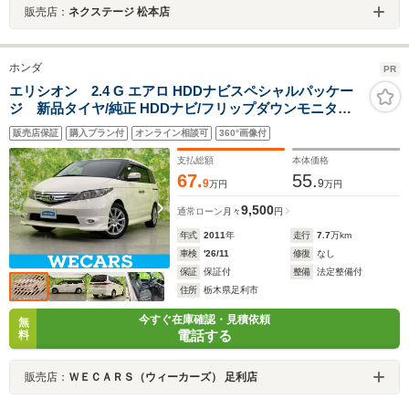
販売店：
ネクステージ 松本店
ホンダ
PR
エリシオン 2.4 G エアロ HDDナビスペシャルパッケー
ジ 新品タイヤ/純正 HDDナビ/フリップダウンモニター
社外 8インチ/両側電動スライドドア/ヘッドランプ
販売店保証
購入プラン付
オンライン相談可
360°画像付
HID/ETC/EBD付ABS/ワンセグTV/DVD/禁煙車/エアバッ
グ 運転席
支払総額
本体価格
67.
55.
9
9
万円
万円
9,500
通常ローン
月々
円
年式
2011
年
走行
7.7
万km
車検
'26/11
修復
なし
保証
保証付
整備
法定整備付
住所
栃木県足利市
今すぐ在庫確認・見積依頼
無
電話する
料
販売店：
ＷＥＣＡＲＳ（ウィーカーズ） 足利店