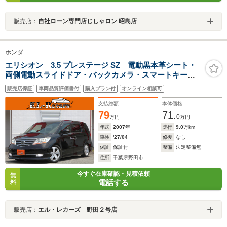
販売店：
自社ローン専門店じしゃロン 昭島店
ホンダ
エリシオン 3.5 プレステージ SZ 電動黒本革シート・
両側電動スライドドア・バックカメラ・スマートキー・
HIDヘッドライト・CUSCO車高調・ETC・フリップダウ
販売店保証
車両品質評価書付
購入プラン付
オンライン相談可
ンモニター・追従クルーズコントロール・HDDナビ・オ
ートA/C・ウィンカーミラー
支払総額
本体価格
79
71.
0
万円
万円
年式
2007
年
走行
9.0
万km
車検
'27/04
修復
なし
保証
保証付
整備
法定整備無
住所
千葉県野田市
今すぐ在庫確認・見積依頼
無
電話する
料
販売店：
エル・レカーズ 野田２号店