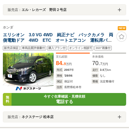
販売店：
エル・レカーズ 野田２号店
ホンダ
NEW
エリシオン 3.0 VG 4WD 純正ナビ バックカメラ 両
側電動ドア 4WD ETC オートエアコン 運転席パワ
ーシート スマートキー HIDヘッド オートライト 純
販売店保証
車両品質評価書付
購入プラン付
オンライン相談可
360°画像付
正17インチアルミホイール CD/DVD再生
支払総額
本体価格
84.
70.
9
7
万円
万円
年式
2007
年
走行
3.0
万km
車検
'28/06
修復
なし
保証
保証付
整備
法定整備付
住所
長野県松本市
今すぐ在庫確認・見積依頼
無
電話する
料
販売店：
ネクステージ 松本店