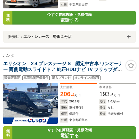
住所
千葉県野田市
今すぐ在庫確認・見積依頼
無
電話する
料
販売店：
エル・レカーズ 野田２号店
ホンダ
エリシオン 2.4 プレステージ S 認定中古車 ワンオーナ
ー 両側電動スライドドア 純正HDDナビ TV フリップダウ
ンモニター
販売店保証
車両品質評価書付
購入プラン付
オンライン相談可
支払総額
本体価格
206.
193.
4
5
万円
万円
年式
2013
年
走行
6.0
万km
車検
車検整備付
修復
なし
保証
保証付
整備
法定整備付
住所
東京都昭島市
今すぐ在庫確認・見積依頼
無
電話する
料