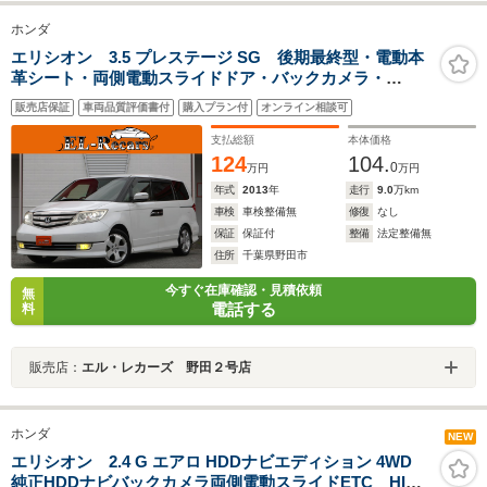
ホンダ
エリシオン 3.5 プレステージ SG 後期最終型・電動本
革シート・両側電動スライドドア・バックカメラ・
ETC・スマートキー・シートヒーター・クルーズコント
販売店保証
車両品質評価書付
購入プラン付
オンライン相談可
ロール・HIDヘッドライト・HDDナビ・音楽録音・オー
トA/C・純正18inAW
支払総額
本体価格
124
104.
0
万円
万円
年式
2013
年
走行
9.0
万km
車検
車検整備無
修復
なし
保証
保証付
整備
法定整備無
住所
千葉県野田市
今すぐ在庫確認・見積依頼
無
電話する
料
販売店：
エル・レカーズ 野田２号店
ホンダ
NEW
エリシオン 2.4 G エアロ HDDナビエディション 4WD
純正HDDナビバックカメラ両側電動スライドETC HID