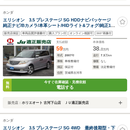
ホンダ
エリシオン 3.5 プレステージ SG HDDナビパッケージ
純正ナビ/Bカメラ/本革シート/HIDライト&フォグ/純正18
アルミ/クルコン/両側電動ドア/電動シート/純正18アルミ/
販売店保証
車両品質評価書付
購入プラン付
オンライン相談可
360°画像付
音楽録音/スマートキー/スイッチ付革巻ハンドル/3
列/DVD/録音
支払総額
本体価格
59
38.
0
万円
万円
年式
2007
年
走行
7.3
万km
車検
車検整備付
修復
なし
保証
保証付
整備
法定整備付
住所
茨城県古河市
今すぐ在庫確認・見積依頼
無
電話する
料
販売店：
ホリエオート 古河下山店 ＪＵ適正販売店
ホンダ
エリシオン 3.5 プレステージ SG 4WD 最終後期型・下