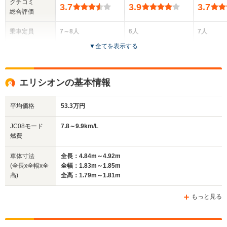
クチコミ
3.7
3.9
3.7
総合評価
乗車定員
7～8人
6人
7人
▼
全てを表示する
ドア数
5ドア
5ドア
5ドア
全高
全高
全
エリシオンの基本情報
1.84m～1.86m
1.6m～1.64m
1.
平均価格
53.3万円
全幅
全幅
全
JC08モード
7.8～9.9km/L
サイズ
1.77m
1.8m
1.
燃費
全長
全長
(全長x全幅x全高)
4.72m
4.29m～4.3m
5.
車体寸法
全長：4.84m～4.92m
(全長x全幅x全
全幅：1.83m～1.85m
高)
全高：1.79m～1.81m
ホイールベース
ホイールベース
ホイー
-m
-m
もっと見る