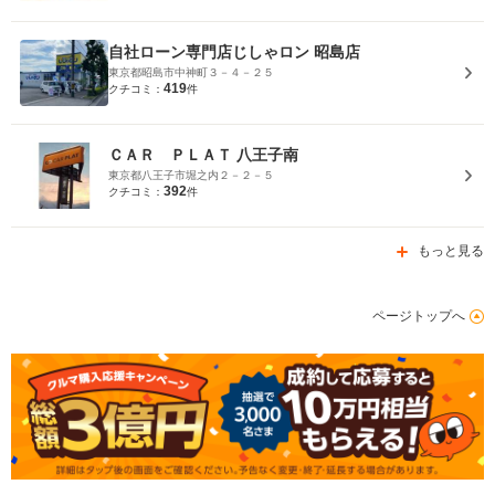
自社ローン専門店じしゃロン 昭島店
東京都昭島市中神町３－４－２５
419
クチコミ：
件
ＣＡＲ ＰＬＡＴ 八王子南
東京都八王子市堀之内２－２－５
392
クチコミ：
件
もっと見る
ページトップへ