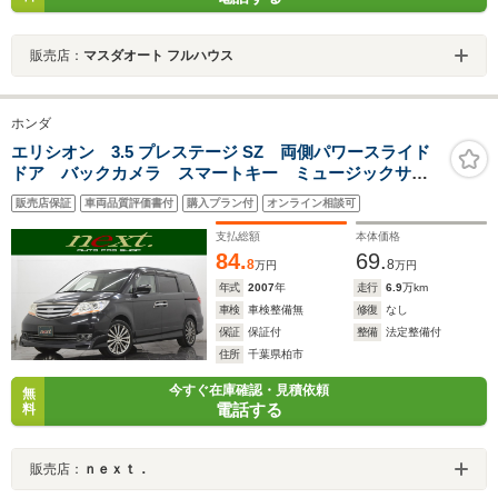
販売店：
マスダオート フルハウス
ホンダ
エリシオン 3.5 プレステージ SZ 両側パワースライド
ドア バックカメラ スマートキー ミュージックサー
バー オートライト HID フォグランプ デュアルオー
販売店保証
車両品質評価書付
購入プラン付
オンライン相談可
トエアコン ハーフレザーシート パワーシート
支払総額
本体価格
84.
69.
8
8
万円
万円
年式
2007
年
走行
6.9
万km
車検
車検整備無
修復
なし
保証
保証付
整備
法定整備付
住所
千葉県柏市
今すぐ在庫確認・見積依頼
無
電話する
料
販売店：
ｎｅｘｔ．