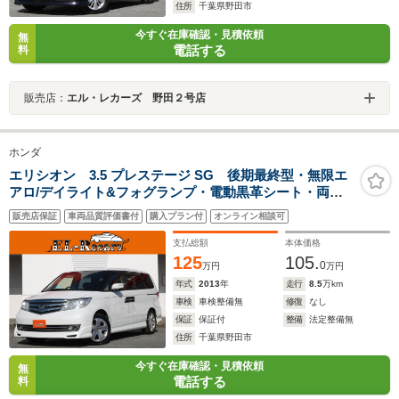
住所
千葉県野田市
今すぐ在庫確認・見積依頼
無
電話する
料
販売店：
エル・レカーズ 野田２号店
ホンダ
エリシオン 3.5 プレステージ SG 後期最終型・無限エ
アロ/デイライト&フォグランプ・電動黒革シート・両側
電動スライドドア・フリップダウンモニター・バックカ
販売店保証
車両品質評価書付
購入プラン付
オンライン相談可
メラ・HDDナビ・地デジ視聴・シートヒーター・ミュー
ジックサーバー・スマートキー
支払総額
本体価格
125
105.
0
万円
万円
年式
2013
年
走行
8.5
万km
車検
車検整備無
修復
なし
保証
保証付
整備
法定整備無
住所
千葉県野田市
今すぐ在庫確認・見積依頼
無
電話する
料