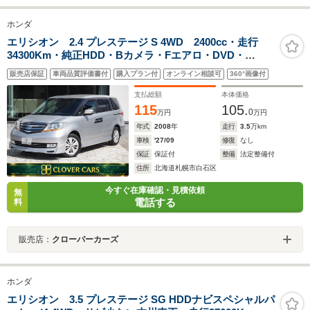
ホンダ
エリシオン 2.4 プレステージ S 4WD 2400cc・走行
34300Km・純正HDD・Bカメラ・Fエアロ・DVD・
ETC・両側パワスラ・HID・キーレス・エンスタ夏冬タイ
販売店保証
車両品質評価書付
購入プラン付
オンライン相談可
360°画像付
ヤAW付・D整備記録簿7枚有・試乗可
支払総額
本体価格
115
105.
0
万円
万円
年式
2008
年
走行
3.5
万km
車検
'27/09
修復
なし
保証
保証付
整備
法定整備付
住所
北海道札幌市白石区
今すぐ在庫確認・見積依頼
無
電話する
料
販売店：
クローバーカーズ
ホンダ
エリシオン 3.5 プレステージ SG HDDナビスペシャルパ