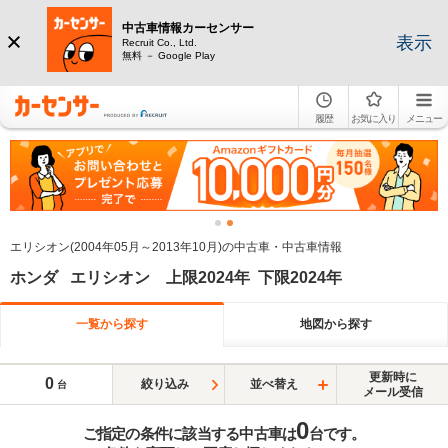
中古車情報カーセンサー
表示
Recruit Co., Ltd.
無料 － Google Play
履歴
お気に入り
メニュー
エリシオン(2004年05月～2013年10月)の中古車・中古車情報
ホンダ エリシオン 上限2024年 下限2024年
一覧から探す
地図から探す
更新時に
0
絞り込み
並べ替え
台
メール受信
0
ご指定の条件に該当する中古車は
台です。