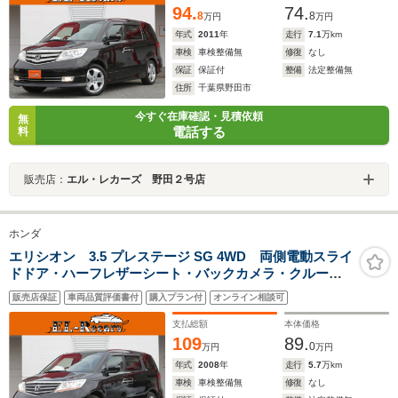
94.
74.
8
8
万円
万円
年式
2011
年
走行
7.1
万km
車検
車検整備無
修復
なし
保証
保証付
整備
法定整備無
住所
千葉県野田市
今すぐ在庫確認・見積依頼
無
電話する
料
販売店：
エル・レカーズ 野田２号店
ホンダ
エリシオン 3.5 プレステージ SG 4WD 両側電動スライ
ドドア・ハーフレザーシート・バックカメラ・クルーズ
コントロール・キーレス・オートA/C・ETC・木目調パネ
販売店保証
車両品質評価書付
購入プラン付
オンライン相談可
ル・HIDヘッドライト・ドアバイザー・純正17インチアル
ミ・ウィンカーミラー
支払総額
本体価格
109
89.
0
万円
万円
年式
2008
年
走行
5.7
万km
車検
車検整備無
修復
なし