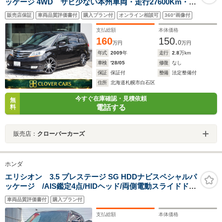
ッケージ 4WD サビ少ない本州車両・走行27600Km・純
正HDD・フルセグ・バックカメラ・後席モニター・RSR
販売店保証
車両品質評価書付
購入プラン付
オンライン相談可
360°画像付
車高調・VENERDI20インチAW・両側パワスラ・スマー
トキー・ETC・1年保証付・試乗可
支払総額
本体価格
160
150.
0
万円
万円
年式
2009
年
走行
2.8
万km
車検
'28/05
修復
なし
保証
保証付
整備
法定整備付
住所
北海道札幌市白石区
今すぐ在庫確認・見積依頼
無
電話する
料
販売店：
クローバーカーズ
ホンダ
エリシオン 3.5 プレステージ SG HDDナビスペシャルパ
ッケージ /AIS鑑定4点/HIDヘッド/両側電動スライドド
ア/レザーシート/リアフィルム貼り/クルーズC/純正ナ
車両品質評価書付
購入プラン付
ビ/CD・DVD/ミュージックサーバー/バックモニター/リア
フリップダウンモニター(純正ヘッドホン付き)/ETC
支払総額
本体価格