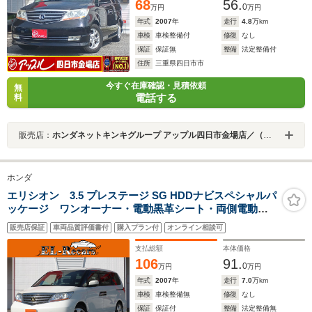
68
56.
0
万円
万円
年式
2007
年
走行
4.8
万km
車検
車検整備付
修復
なし
保証
保証無
整備
法定整備付
住所
三重県四日市市
今すぐ在庫確認・見積依頼
無
電話する
料
販売店：
ホンダネットキンキグループ アップル四日市金場店／（株）シマダオート商事
ホンダ
エリシオン 3.5 プレステージ SG HDDナビスペシャルパ
ッケージ ワンオーナー・電動黒革シート・両側電動ス
ライドドア・バックカメラ・フリップダウンモニター・
販売店保証
車両品質評価書付
購入プラン付
オンライン相談可
クルーズコントロール・ドライブレコーダー・HIDヘッド
ライト・シートヒーター・ETC・スマートキーオートA/C
支払総額
本体価格
106
91.
0
万円
万円
年式
2007
年
走行
7.0
万km
車検
車検整備無
修復
なし
保証
保証付
整備
法定整備無