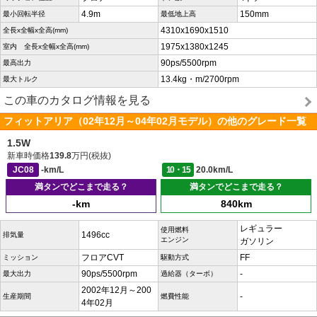
4.9m
150mm
最小回転半径
最低地上高
4310x1690x1510
全長x全幅x全高(mm)
1975x1380x1245
室内 全長x全幅x全高(mm)
90ps/5500rpm
最高出力
13.4kg・m/2700rpm
最大トルク
この車のカタログ情報を見る
フィットアリア（02年12月～04年02月モデル）の他のグレード一覧
1.5W
新車時価格
139.8
万円(税抜)
JC08
-km/L
10・15
20.0km/L
満タンでどこまで走る？
満タンでどこまで走る？
-km
840km
レギュラー
使用燃料
1496cc
排気量
エンジン
ガソリン
フロアCVT
FF
ミッション
駆動方式
90ps/5500rpm
-
最大出力
過給器（ターボ）
2002年12月～200
-
生産期間
燃費性能
4年02月