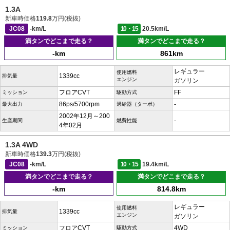
1.3A
新車時価格
119.8
万円(税抜)
JC08
-km/L
10・15
20.5km/L
満タンでどこまで走る？
満タンでどこまで走る？
-km
861km
レギュラー
使用燃料
1339cc
排気量
エンジン
ガソリン
フロアCVT
FF
ミッション
駆動方式
86ps/5700rpm
-
最大出力
過給器（ターボ）
2002年12月～200
-
生産期間
燃費性能
4年02月
1.3A 4WD
新車時価格
139.3
万円(税抜)
JC08
-km/L
10・15
19.4km/L
満タンでどこまで走る？
満タンでどこまで走る？
-km
814.8km
レギュラー
使用燃料
1339cc
排気量
エンジン
ガソリン
フロアCVT
4WD
ミッション
駆動方式