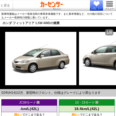
戻る
お気に入り
メニュー
新車時価格はメーカー発表当時の車両本体価格です。また基本情報など、その他の項目について
もメーカー発表時の情報に基いています。
ホンダ フィットアリア 1.5W 4WDの燃費
1/8
02年(H14)12月、新型時のフロント。仕様はグレードにより異なります
JC08モード
10・15モード
-km/L(42L)
18.4km/L(42L)
満タン
でどこまで走る？
満タン
でどこまで走る？