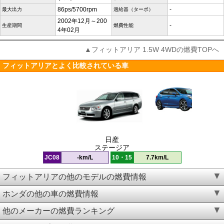
86ps/5700rpm
-
最大出力
過給器（ターボ）
2002年12月～200
-
生産期間
燃費性能
4年02月
▲フィットアリア 1.5W 4WDの燃費TOPへ
フィットアリアとよく比較されている車
日産
ステージア
JC08
-km/L
10・15
7.7km/L
フィットアリアの他のモデルの燃費情報
ホンダの他の車の燃費情報
他のメーカーの燃費ランキング