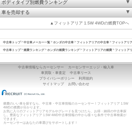
ボディタイプ別燃費ランキング
車を売却する
▲フィットアリア 1.5W 4WDの燃費TOPへ
中古車トップ
中古車メーカー一覧
ホンダの中古車
フィットアリアの中古車
フィットアリア(
中古車トップ
燃費ランキング
ホンダの燃費ランキング
フィットアリアの燃費
フィットアリア
中古車情報ならカーセンサー
カーセンサーエッジ・輸入車
車買取・車査定
中古車リース
プライバシーポリシー
利用規約
サイトマップ
お問い合わせ
燃費のいい車を探すなら、中古車・中古車情報のカーセンサー！フィットアリア 1.5W
4WDの燃費が分かります。
お気に入りのフィットアリアモデルやグレードを見つけたら、お得・納得の中古車探
し。豊富なフィットアリア 1.5W 4WD中古車情報の中から様々な条件で中古車検索が
できます。
カーセンサーはあなたの車選びをサポートします！