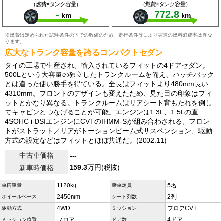
（燃費×タンク容量）
（燃費×タンク容量）
-
772.8
km
km
※燃費は定められた試験条件の下での数値のため、走行条件等により実際の燃料消費率は異な
ります。
広大なトランク容量を誇るコンパクトセダン
タイの工場で生産され、輸入されているフィットの4ドアセダン。
500Lという大容量の独立したトランクルームを備え、ハッチバック
とは違った使い勝手を得ている。全長はフィットより480mm長い
4310mm。フロントのデザインも変えたため、見た目の印象はフィ
ットとかなり異なる。トランクルームはリアシート背もたれを倒し
てキャビンとつなげることが可能。エンジンは1.3L、1.5Lの直
4SOHC i-DSIエンジンにCVTのIHMM-Sが組み合わされる。フロン
トがストラット／リアがトーションビーム式サスペンション、駆動
方式の設定などはフィットとほぼ共通だ。(2002.11)
中古車価格
---
159.3
万円(税抜)
新車時価格
1120kg
5名
車両重量
乗車定員
2450mm
2列
ホイールベース
シート列数
4WD
フロアCVT
駆動方式
ミッション
フロア
4ドア
ミッション位置
ドア数