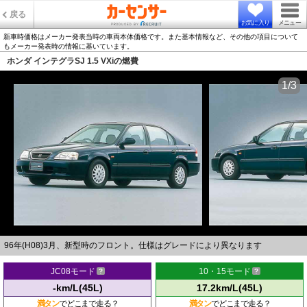
戻る
お気に入り
メニュー
新車時価格はメーカー発表当時の車両本体価格です。また基本情報など、その他の項目について
もメーカー発表時の情報に基いています。
ホンダ インテグラSJ 1.5 VXiの燃費
1/3
96年(H08)3月、新型時のフロント。仕様はグレードにより異なります
JC08モード
10・15モード
-km/L(45L)
17.2km/L(45L)
満タン
でどこまで走る？
満タン
でどこまで走る？