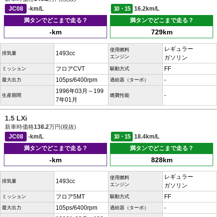
JC08
-km/L
10・15
16.2km/L
満タンでどこまで走る？
満タンでどこまで走る？
-km
729km
レギュラー
使用燃料
1493cc
排気量
エンジン
ガソリン
フロアCVT
FF
ミッション
駆動方式
105ps/6400rpm
-
最大出力
過給器（ターボ）
1996年03月～199
-
生産期間
燃費性能
7年01月
1.5 LXi
新車時価格
138.2
万円(税抜)
JC08
-km/L
10・15
18.4km/L
満タンでどこまで走る？
満タンでどこまで走る？
-km
828km
レギュラー
使用燃料
1493cc
排気量
エンジン
ガソリン
フロア5MT
FF
ミッション
駆動方式
105ps/6400rpm
-
最大出力
過給器（ターボ）