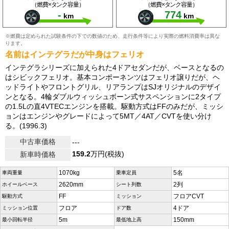
（燃費×タンク容量）
（燃費×タンク容量）
-
774
km
km
※燃費は定められた試験条件の下での数値のため、走行条件等により実際の燃料消費率は異な
ります。
名前はインテグラだが中身はフェリオ
インテグラシリーズに加えられた4ドアセダンだが、ベースとなるの
はシビックフェリオ。基本コンポーネンツはフェリオ譲りだが、ヘ
ッドライトやフロントグリル、リアランプはSJオリジナルのデザイ
ンとなる。4輪ダブルウィッシュボーン式サスペンションに2タイプ
の1.5Lの直4VTECエンジンを搭載。駆動方式はFFのみだが、ミッシ
ョンはエンジンやグレードによって5MT／4AT／CVTを使い分け
る。(1996.3)
中古車価格
---
159.2
万円(税抜)
新車時価格
1070kg
5名
車両重量
乗車定員
2620mm
2列
ホイールベース
シート列数
FF
フロアCVT
駆動方式
ミッション
フロア
4ドア
ミッション位置
ドア数
5m
150mm
最小回転半径
最低地上高