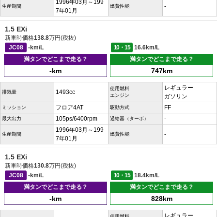
1996年03月～199
-
生産期間
燃費性能
7年01月
1.5 EXi
新車時価格
138.8
万円(税抜)
JC08
-km/L
10・15
16.6km/L
満タンでどこまで走る？
満タンでどこまで走る？
-km
747km
レギュラー
使用燃料
1493cc
排気量
エンジン
ガソリン
フロア4AT
FF
ミッション
駆動方式
105ps/6400rpm
-
最大出力
過給器（ターボ）
1996年03月～199
-
生産期間
燃費性能
7年01月
1.5 EXi
新車時価格
130.8
万円(税抜)
JC08
-km/L
10・15
18.4km/L
満タンでどこまで走る？
満タンでどこまで走る？
-km
828km
レギュラー
使用燃料