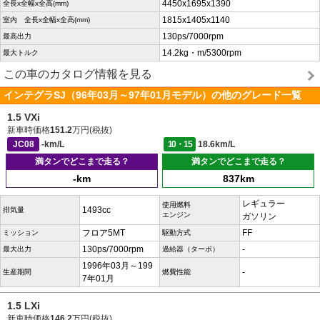
4450x1695x1390
全長x全幅x全高(mm)
1815x1405x1140
室内 全長x全幅x全高(mm)
130ps/7000rpm
最高出力
14.2kg・m/5300rpm
最大トルク
この車のカタログ情報を見る
インテグラSJ（96年03月～97年01月モデル）の他のグレード一覧
1.5 VXi
新車時価格
151.2
万円(税抜)
JC08
-km/L
10・15
18.6km/L
満タンでどこまで走る？
満タンでどこまで走る？
-km
837km
レギュラー
使用燃料
1493cc
排気量
エンジン
ガソリン
フロア5MT
FF
ミッション
駆動方式
130ps/7000rpm
-
最大出力
過給器（ターボ）
1996年03月～199
-
生産期間
燃費性能
7年01月
1.5 LXi
新車時価格
146.2
万円(税抜)