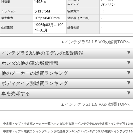
1493cc
排気量
エンジン
ガソリン
フロア5MT
FF
ミッション
駆動方式
105ps/6400rpm
-
最大出力
過給器（ターボ）
1996年03月～199
-
生産期間
燃費性能
7年01月
▲インテグラSJ 1.5 VXiの燃費TOPへ
インテグラSJの他のモデルの燃費情報
ホンダの他の車の燃費情報
他のメーカーの燃費ランキング
ボディタイプ別燃費ランキング
車を売却する
▲インテグラSJ 1.5 VXiの燃費TOPへ
中古車トップ
中古車メーカー一覧
ホンダの中古車
インテグラSJの中古車
インテグラSJ(9
中古車トップ
燃費ランキング
ホンダの燃費ランキング
インテグラSJの燃費
インテグラSJ(