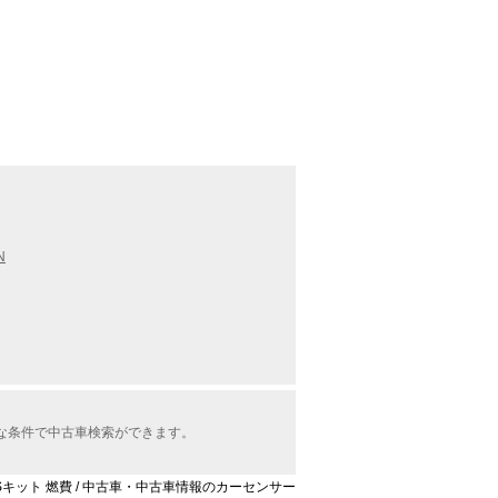
N
々な条件で中古車検索ができます。
 L Sキット 燃費 / 中古車・中古車情報のカーセンサー