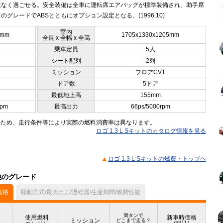
題なく過ごせる。安全装備は全車に運転席エアバッグが標準装備され、助手席
のグレードでABSとともにオプション設定となる。(1996.10)
室内
5mm
1705x1330x1205mm
全長 x 全幅 x 全高
乗車定員
5人
シート配列
2列
ミッション
フロアCVT
ドア数
5ドア
最低地上高
155mm
rpm
最高出力
66ps/5000rpm
のため、走行条件等により実際の燃料消費率は異なります。
ロゴ 1.3 L Sキットのカタログ情報を見る
ロゴ 1.3 L Sキットの燃費・トップヘ
他のグレード
価格
駆動方式/最大出力/過給器/生産期間/燃費性能
満タンで
使用燃料
新車時価格
ミッション
どこまで走る？