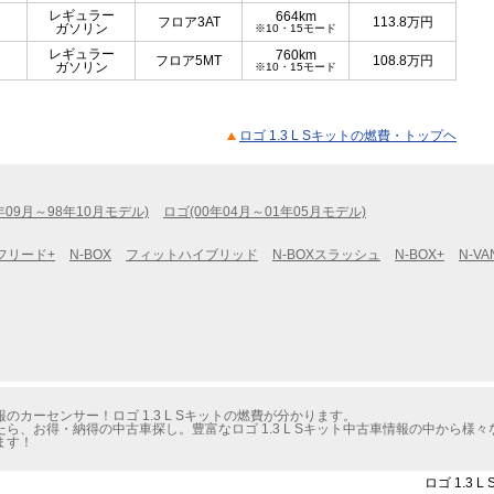
レギュラー
664km
フロア3AT
113.8
万円
ガソリン
※10・15モード
レギュラー
760km
フロア5MT
108.8
万円
ガソリン
※10・15モード
ロゴ 1.3 L Sキットの燃費・トップヘ
年09月～98年10月モデル)
ロゴ(00年04月～01年05月モデル)
フリード+
N-BOX
フィットハイブリッド
N-BOXスラッシュ
N-BOX+
N-VA
カーセンサー！ロゴ 1.3 L Sキットの燃費が分かります。
ら、お得・納得の中古車探し。豊富なロゴ 1.3 L Sキット中古車情報の中から様
ます！
ロゴ 1.3