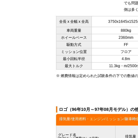
でも問
側は多く
全長 x 全幅 x 全高
3750x1645x152
車両重量
880kg
ホイールベース
2360mm
駆動方式
FF
ミッション位置
フロア
最小回転半径
4.8m
最大トルク
11.3kg・m/2500
※ 燃費情報は定められた試験条件の下での数値
ロゴ（96年10月～97年08月モデル）の
排気量/使用燃料・エンジン/ミッション/新車時
グレード名
排気量