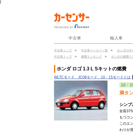
{
中古車
輸入車
中古車トップ
>
中古車メーカー一覧
>
ホンダの中
中古車トップ
>
燃費ランキング
>
ホンダの燃費ラ
ホンダ ロゴ 1.3 L Sキットの燃費
WLTCモード、JC08モード、10・15モードとは
10・1
満タ
シンプ
全長37
もつコン
このエ
わりが見