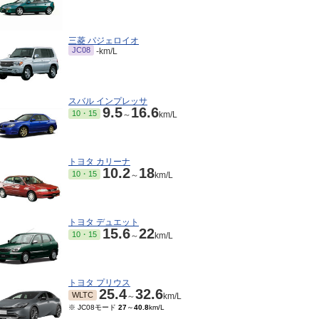
三菱 パジェロイオ
JC08
-km/L
スバル インプレッサ
9.5
16.6
10・15
～
km/L
トヨタ カリーナ
10.2
18
10・15
～
km/L
トヨタ デュエット
15.6
22
10・15
～
km/L
トヨタ プリウス
25.4
32.6
WLTC
～
km/L
※ JC08モード
27
～
40.8
km/L