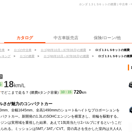
ホンダ 1.3 L Sキットの燃費 | 中
カタログ
中古車販売店
保険/ローン/他
古車
>
ロゴの中古車
>
ロゴ(96年10月～97年08月)の燃費
>
ロゴ 1.3 L Sキットの燃費
ンキング
>
ロゴの燃費
>
ロゴ(96年10月～97年08月)の燃費
>
ロゴ 1.3 L Sキットの燃
？
18
5
km/L
ン
720
10・15
でどこまで走る？ (燃費xタンク容量)
km
ルさが魅力のコンパクトカー
50mm、全幅1645mm、全高1490mmのショート&ハイトなプロポーションを
パクトカー。新開発の1.3LのSOHCエンジンを横置きし、前輪を駆動する。
ンジンは実用域を重視した結果、あえて1気筒当たり2バルブにするというこだ
られる。ミッションは5MT／3AT／CVT。背の高さを生かした室内は大人4人