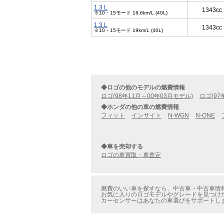
1.3 L
1343cc
※10・15モード 16.6km/L (40L)
1.3 L
1343cc
※10・15モード 19km/L (40L)
◆ロゴの他のモデルの燃費情報
ロゴ(98年11月～00年03月モデル)
ロゴ(97
◆ホンダの他の車の燃費情報
フィット
インサイト
N-WGN
N-ONE
◆車を売却する
ロゴの車買取・車査定
燃費のいい車を探すなら、中古車・中古車情報の
お気に入りのロゴモデルやグレードを見つけた
カーセンサーはあなたの車選びをサポートし