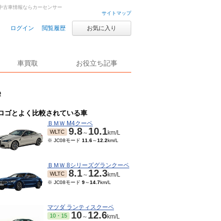
古車・中古車情報ならカーセンサー
サイトマップ
ログイン
閲覧履歴
お気に入り
車買取
お役立ち記事
費
ロゴとよく比較されている車
ＢＭＷ M4クーペ
9.8
10.1
WLTC
～
km/L
※ JC08モード
11.6
～
12.2
km/L
ＢＭＷ 8シリーズグランクーペ
8.1
12.3
WLTC
～
km/L
※ JC08モード
9
～
14.7
km/L
マツダ ランティスクーペ
10
12.6
10・15
～
km/L