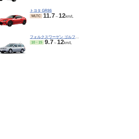
トヨタ GR86
11.7
12
WLTC
～
km/L
フォルクスワーゲン ゴルフワゴン
9.7
12
10・15
～
km/L