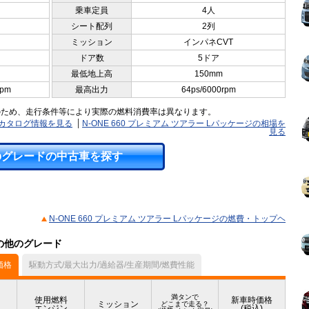
乗車定員
4人
シート配列
2列
ミッション
インパネCVT
ドア数
5ドア
最低地上高
150mm
rpm
最高出力
64ps/6000rpm
のため、走行条件等により実際の燃料消費率は異なります。
ジのカタログ情報を見る
N-ONE 660 プレミアム ツアラー Lパッケージの相場を
見る
のグレードの中古車を探す
N-ONE 660 プレミアム ツアラー Lパッケージの燃費・トップヘ
）の他のグレード
価格
駆動方式/最大出力/過給器/生産期間/燃費性能
満タンで
使用燃料
新車時価格
ミッション
どこまで走る？
エンジン
(税込)