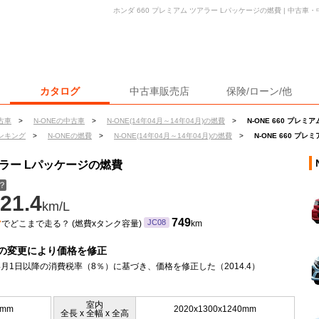
ホンダ 660 プレミアム ツアラー Lパッケージの燃費 | 中古
カタログ
中古車販売店
保険/ローン/他
古車
>
N-ONEの中古車
>
N-ONE(14年04月～14年04月)の燃費
>
N-ONE 660 プレ
ンキング
>
N-ONEの燃費
>
N-ONE(14年04月～14年04月)の燃費
>
N-ONE 660 プ
ツアラー Lパッケージの燃費
？
21.4
km/L
ン
749
JC08
でどこまで走る？ (燃費xタンク容量)
km
の変更により価格を修正
年4月1日以降の消費税率（8％）に基づき、価格を修正した（2014.4）
室内
0mm
2020x1300x1240mm
全長 x 全幅 x 全高