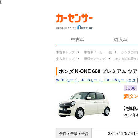
{
中古車
輸入車
中古車トップ
>
中古車メーカー一覧
>
ホンダの中
中古車トップ
>
燃費ランキング
>
ホンダの燃費ラ
ホンダ N-ONE 660 プレミアム 
WLTCモード、JC08モード、10・15モードとは
JC08
満タ
消費税
2014
全長 x 全幅 x 全高
3395x1475x161