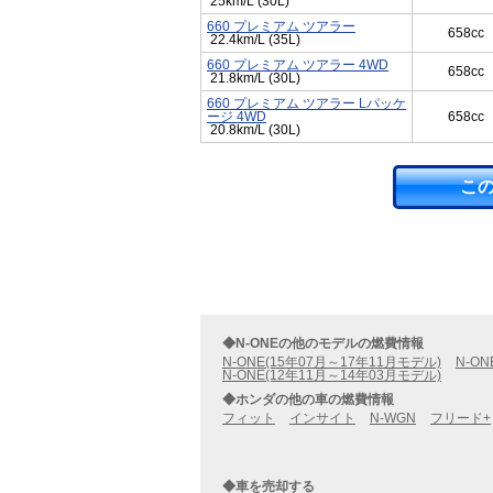
25km/L (30L)
660 プレミアム ツアラー
658cc
22.4km/L (35L)
660 プレミアム ツアラー 4WD
658cc
21.8km/L (30L)
660 プレミアム ツアラー Lパッケ
ージ 4WD
658cc
20.8km/L (30L)
こ
◆N-ONEの他のモデルの燃費情報
N-ONE(15年07月～17年11月モデル)
N-O
N-ONE(12年11月～14年03月モデル)
◆ホンダの他の車の燃費情報
フィット
インサイト
N-WGN
フリード+
◆車を売却する