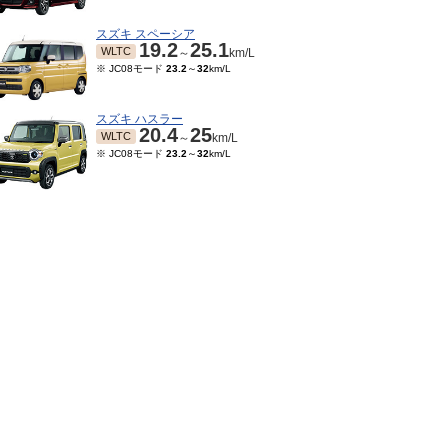
スズキ スペーシア
19.2
25.1
WLTC
～
km/L
※ JC08モード
23.2
～
32
km/L
スズキ ハスラー
20.4
25
WLTC
～
km/L
※ JC08モード
23.2
～
32
km/L