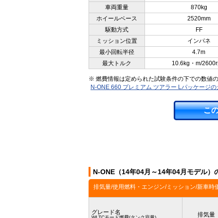
車両重量
870kg
ホイールベース
2520mm
駆動方式
FF
ミッション位置
インパネ
最小回転半径
4.7m
最大トルク
10.6kg・m/2600
※ 燃費情報は定められた試験条件の下での数値
N-ONE 660 プレミアム ツアラー Lパッケー
こ
N-ONE（14年04月～14年04月モデル
排気量/使用燃料・エンジン/ミッション/新車時
グレード名
排気量
WLTCモード燃費(タンク容量)