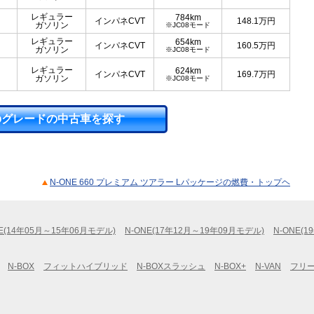
レギュラー
784km
インパネCVT
148.1
万円
ガソリン
※JC08モード
レギュラー
654km
インパネCVT
160.5
万円
ガソリン
※JC08モード
レギュラー
624km
インパネCVT
169.7
万円
ガソリン
※JC08モード
のグレードの中古車を探す
N-ONE 660 プレミアム ツアラー Lパッケージの燃費・トップヘ
NE(14年05月～15年06月モデル)
N-ONE(17年12月～19年09月モデル)
N-ONE(
N-BOX
フィットハイブリッド
N-BOXスラッシュ
N-BOX+
N-VAN
フリ