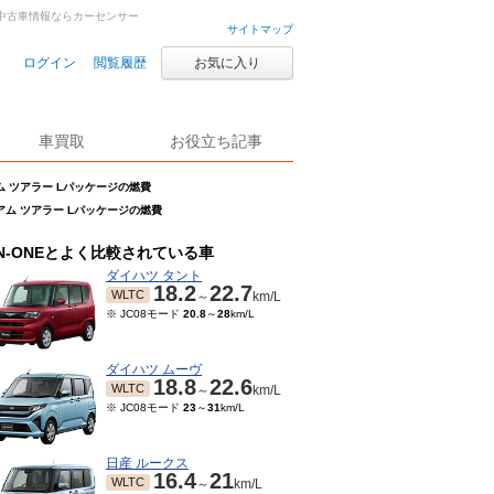
車・中古車情報ならカーセンサー
サイトマップ
ログイン
閲覧履歴
お気に入り
車買取
お役立ち記事
ミアム ツアラー Lパッケージの燃費
レミアム ツアラー Lパッケージの燃費
N-ONEとよく比較されている車
ダイハツ タント
18.2
22.7
WLTC
～
km/L
※ JC08モード
20.8
～
28
km/L
ダイハツ ムーヴ
18.8
22.6
WLTC
～
km/L
※ JC08モード
23
～
31
km/L
日産 ルークス
16.4
21
WLTC
～
km/L