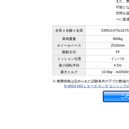
また、
可能と
空間を
ーに最適
全長 x 全幅 x 全高
3395x1475x167
車両重量
860kg
ホイールベース
2520mm
駆動方式
FF
ミッション位置
インパネ
最小回転半径
4.5m
最大トルク
10.6kg・m/2600
※ 燃費情報は定められた試験条件の下での数値
N-WGN 660 L ターボ ホンダ センシ
こ