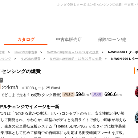
ホンダ 660 L ターボ ホンダ センシングの燃費 | 中古
カタログ
中古車販売店
保険/ローン/他
古車
>
N-WGNの中古車
>
N-WGN(19年08月～19年09月)の燃費
>
N-WGN 660 L 
ンキング
>
N-WGNの燃費
>
N-WGN(19年08月～19年09月)の燃費
>
N-WGN 660 L
ンダ センシングの燃費
？
22km/L
※JC08モード 25.8km/L
ン
594
696.6
WLTC
JC08
でどこまで走る？ (燃費xタンク容量)
km /
km
デルチェンジでイメージを一新
WGN は「Nのある豊かな生活」というコンセプトのもと、安全性能と使い勝
求して開発され、やわらかい箱型のボディと丸目ライトで優しい印象が与えら
。先進の安全運転支援システム「Honda SENSING」が全タイプに標準装備
軽乗用車として初めて横断中の自転車にも対応する衝突軽減ブレーキを搭載。