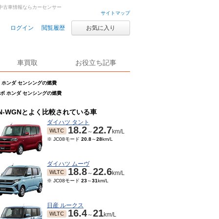
車・中古車情報ならカーセンサー
サイトマップ
ログイン
閲覧履歴
お気に入り
車買取
お役立ち記事
ターボ ホンダ センシングの燃費
 ターボ ホンダ センシングの燃費
N-WGNとよく比較されている車
ダイハツ タント
18.2
22.7
WLTC
～
km/L
※ JC08モード
20.8
～
28
km/L
ダイハツ ムーヴ
18.8
22.6
WLTC
～
km/L
※ JC08モード
23
～
31
km/L
日産 ルークス
16.4
21
WLTC
～
km/L