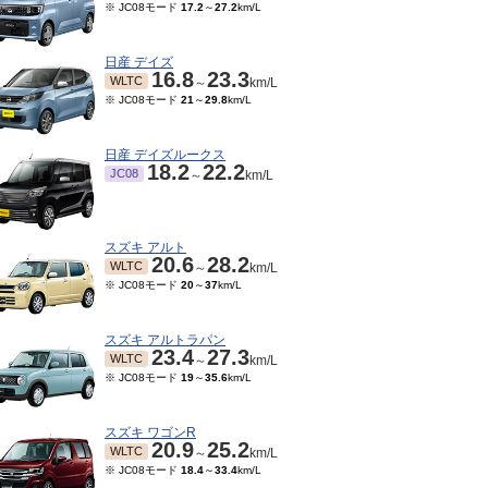
※ JC08モード
17.2
～
27.2
km/L
日産 デイズ
16.8
23.3
WLTC
～
km/L
※ JC08モード
21
～
29.8
km/L
日産 デイズルークス
18.2
22.2
JC08
～
km/L
スズキ アルト
20.6
28.2
WLTC
～
km/L
※ JC08モード
20
～
37
km/L
スズキ アルトラパン
23.4
27.3
WLTC
～
km/L
※ JC08モード
19
～
35.6
km/L
スズキ ワゴンR
20.9
25.2
WLTC
～
km/L
※ JC08モード
18.4
～
33.4
km/L