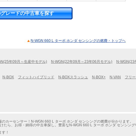
のグレードの中古車を探す
N-WGN 660 L ターボ ホンダ センシングの燃費・トップヘ
GN(25年09月～生産中モデル)
N-WGN(22年09月～23年06月モデル)
N-WGN(2
N-BOX
フィットハイブリッド
N-BOXスラッシュ
N-BOX+
N-VAN
フリー
カーセンサー！N-WGN 660 L ターボ ホンダ センシングの燃費が分かります。
けたら、お得・納得の中古車探し。豊富なN-WGN 660 L ターボ ホンダ センシ
ます！