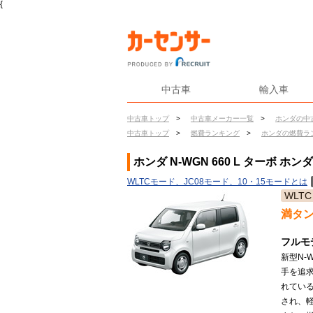
{
中古車
輸入車
中古車トップ
>
中古車メーカー一覧
>
ホンダの中
中古車トップ
>
燃費ランキング
>
ホンダの燃費ラ
ホンダ N-WGN 660 L ターボ ホ
WLTCモード、JC08モード、10・15モードとは
WLTC
満タ
フルモ
新型N-
手を追
れている
され、