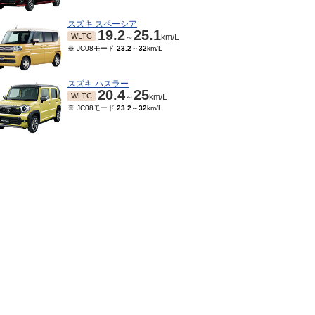
スズキ スペーシア
19.2
25.1
WLTC
～
km/L
※ JC08モード
23.2
～
32
km/L
スズキ ハスラー
20.4
25
WLTC
～
km/L
※ JC08モード
23.2
～
32
km/L