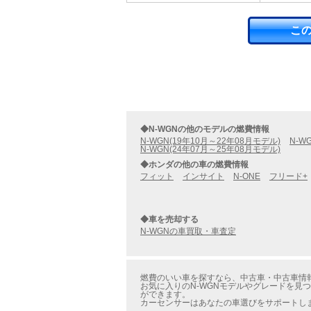
こ
◆N-WGNの他のモデルの燃費情報
N-WGN(19年10月～22年08月モデル)
N-W
N-WGN(24年07月～25年08月モデル)
◆ホンダの他の車の燃費情報
フィット
インサイト
N-ONE
フリード+
◆車を売却する
N-WGNの車買取・車査定
燃費のいい車を探すなら、中古車・中古車情報の
お気に入りのN-WGNモデルやグレードを見つ
ができます。
カーセンサーはあなたの車選びをサポートし