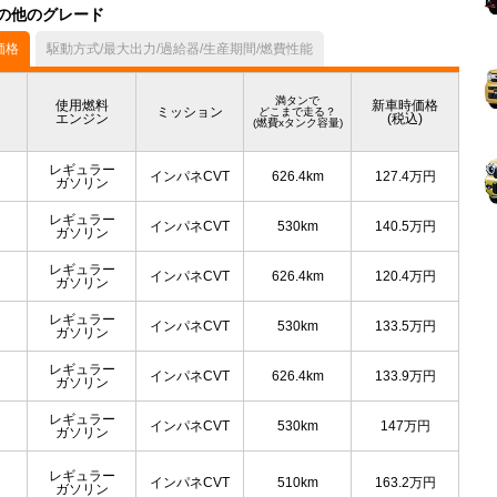
ル）の他のグレード
価格
駆動方式/最大出力/過給器/生産期間/燃費性能
満タンで
使用燃料
新車時価格
ミッション
どこまで走る？
エンジン
(税込)
(燃費xタンク容量)
レギュラー
インパネCVT
626.4km
127.4
万円
ガソリン
レギュラー
インパネCVT
530km
140.5
万円
ガソリン
レギュラー
インパネCVT
626.4km
120.4
万円
ガソリン
レギュラー
インパネCVT
530km
133.5
万円
ガソリン
レギュラー
インパネCVT
626.4km
133.9
万円
ガソリン
レギュラー
インパネCVT
530km
147
万円
ガソリン
レギュラー
インパネCVT
510km
163.2
万円
ガソリン