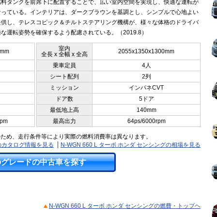
燃料タンクを前席下に配置することで、広い室内空間を実現し、快適な運転が
なっている。インテリアは、ダークブラウンを基調とし、シンプルで心地よい
提供し、テレスコピック＆チルトステアリング機構が、様々な体格のドライバ
な運転姿勢を確保するよう配慮されている。（2019.8）
室内
5mm
2055x1350x1300mm
全長 x 全幅 x 全高
乗車定員
4人
シート配列
2列
ミッション
インパネCVT
ドア数
5ドア
最低地上高
140mm
rpm
最高出力
64ps/6000rpm
のため、走行条件等により実際の燃料消費率は異なります。
ングのカタログ情報を見る
N-WGN 660 L ターボ ホンダ センシングの相場を見る
のグレードの中古車を探す
N-WGN 660 L ターボ ホンダ センシングの燃費・トップヘ