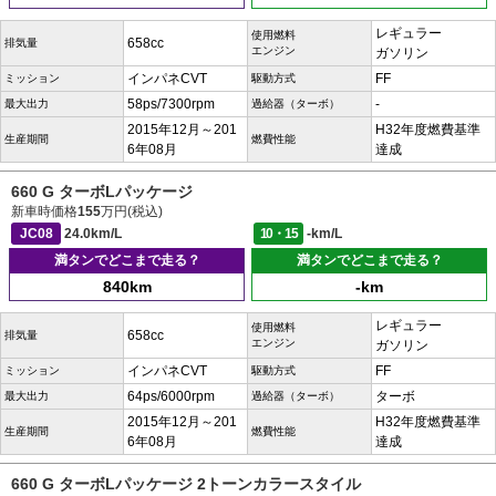
レギュラー
使用燃料
658cc
排気量
エンジン
ガソリン
インパネCVT
FF
ミッション
駆動方式
58ps/7300rpm
-
最大出力
過給器（ターボ）
2015年12月～201
H32年度燃費基準
生産期間
燃費性能
6年08月
達成
660 G ターボLパッケージ
新車時価格
155
万円(税込)
JC08
24.0km/L
10・15
-km/L
満タンでどこまで走る？
満タンでどこまで走る？
840km
-km
レギュラー
使用燃料
658cc
排気量
エンジン
ガソリン
インパネCVT
FF
ミッション
駆動方式
64ps/6000rpm
ターボ
最大出力
過給器（ターボ）
2015年12月～201
H32年度燃費基準
生産期間
燃費性能
6年08月
達成
660 G ターボLパッケージ 2トーンカラースタイル