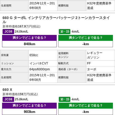
2015年12月～201
H32年度燃費基準
生産期間
燃費性能
6年08月
達成
660 G ターボL インテリアカラーパッケージ 2トーンカラースタイ
ル
新車時価格
167.9
万円(税込)
JC08
24.0km/L
10・15
-km/L
満タンでどこまで走る？
満タンでどこまで走る？
840km
-km
レギュラー
使用燃料
658cc
排気量
エンジン
ガソリン
インパネCVT
FF
ミッション
駆動方式
64ps/6000rpm
ターボ
最大出力
過給器（ターボ）
2015年12月～201
H32年度燃費基準
生産期間
燃費性能
6年08月
達成
660 X
新車時価格
159
万円(税込)
JC08
25.8km/L
10・15
-km/L
満タンでどこまで走る？
満タンでどこまで走る？
903km
-km