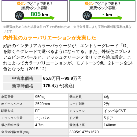
満タン
でどこまで走る？
満タン
でどこまで走る？
（燃費×タンク容量）
（燃費×タンク容量）
805
-
km
km
※燃費は定められた試験条件の下での数値のため、走行条件等により実際の燃料消費率は異な
ります。
内外装のカラーバリエーションが充実した
好評のインテリアカラーパッケージが、エントリーグレード「G」
を除く全グレードで選べるようになってる。また、外板色にプレミ
アムピンクパールと、アッシュグリーンメタリックを追加設定。こ
れによってカラーバリエーションが、モノトーン9色、2トーン全14
色となった（2015.12）
中古車価格
65.8
万円～
99.9
万円
175.4
万円(税込)
新車時価格
950kg
4名
車両重量
乗車定員
2520mm
2列
ホイールベース
シート列数
FF
インパネCVT
駆動方式
ミッション
インパネ
5ドア
ミッション位置
ドア数
4.7m
140mm
最小回転半径
最低地上高
3395x1475x1670
全長x全幅x全高(mm)