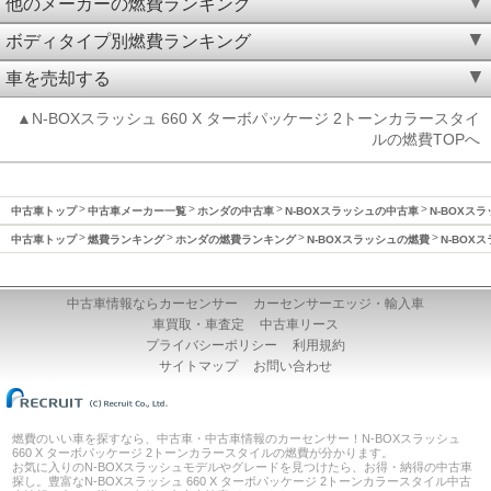
他のメーカーの燃費ランキング
ボディタイプ別燃費ランキング
車を売却する
▲N-BOXスラッシュ 660 X ターボパッケージ 2トーンカラースタイ
ルの燃費TOPへ
中古車トップ
中古車メーカー一覧
ホンダの中古車
N-BOXスラッシュの中古車
N-BOXスラ
中古車トップ
燃費ランキング
ホンダの燃費ランキング
N-BOXスラッシュの燃費
N-BOX
中古車情報ならカーセンサー
カーセンサーエッジ・輸入車
車買取・車査定
中古車リース
プライバシーポリシー
利用規約
サイトマップ
お問い合わせ
燃費のいい車を探すなら、中古車・中古車情報のカーセンサー！N-BOXスラッシュ
660 X ターボパッケージ 2トーンカラースタイルの燃費が分かります。
お気に入りのN-BOXスラッシュモデルやグレードを見つけたら、お得・納得の中古車
探し。豊富なN-BOXスラッシュ 660 X ターボパッケージ 2トーンカラースタイル中古