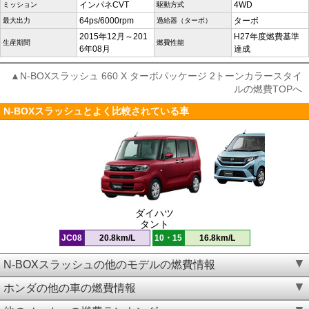
インパネCVT
4WD
ミッション
駆動方式
64ps/6000rpm
ターボ
最大出力
過給器（ターボ）
2015年12月～201
H27年度燃費基準
生産期間
燃費性能
6年08月
達成
▲N-BOXスラッシュ 660 X ターボパッケージ 2トーンカラースタイ
ルの燃費TOPへ
N-BOXスラッシュとよく比較されている車
ダイハツ
タント
JC08
20.8km/L
10・15
16.8km/L
N-BOXスラッシュの他のモデルの燃費情報
ホンダの他の車の燃費情報