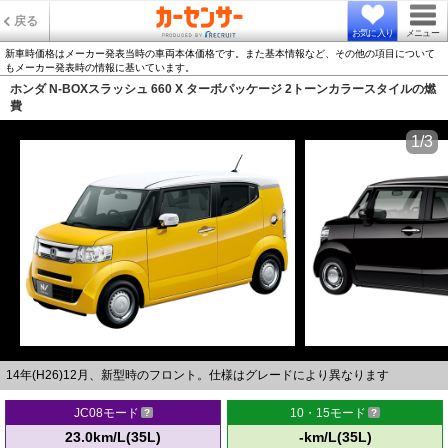
戻る
お気に入り
メニュー
新車時価格はメーカー発表当時の車両本体価格です。また基本情報など、その他の項目について
もメーカー発表時の情報に基いています。
ホンダ N-BOXスラッシュ 660 X ターボパッケージ 2トーンカラースタイルの燃
費
1/3
14年(H26)12月、新型時のフロント。仕様はグレードにより異なります
JC08モード
10・15モード
23.0km/L(35L)
-km/L(35L)