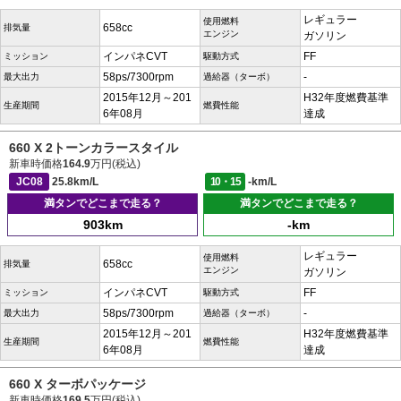
レギュラー
使用燃料
658cc
排気量
エンジン
ガソリン
インパネCVT
FF
ミッション
駆動方式
58ps/7300rpm
-
最大出力
過給器（ターボ）
2015年12月～201
H32年度燃費基準
生産期間
燃費性能
6年08月
達成
660 X 2トーンカラースタイル
新車時価格
164.9
万円(税込)
JC08
25.8km/L
10・15
-km/L
満タンでどこまで走る？
満タンでどこまで走る？
903km
-km
レギュラー
使用燃料
658cc
排気量
エンジン
ガソリン
インパネCVT
FF
ミッション
駆動方式
58ps/7300rpm
-
最大出力
過給器（ターボ）
2015年12月～201
H32年度燃費基準
生産期間
燃費性能
6年08月
達成
660 X ターボパッケージ
新車時価格
169.5
万円(税込)