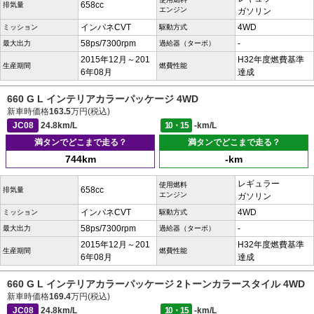
658cc
排気量
エンジン
ガソリン
インパネCVT
4WD
ミッション
駆動方式
58ps/7300rpm
-
最大出力
過給器（ターボ）
2015年12月～201
H32年度燃費基準
生産期間
燃費性能
6年08月
達成
660 G L インテリアカラーパッケージ 4WD
新車時価格
163.5
万円(税込)
JC08
24.8km/L
10・15
-km/L
満タンでどこまで走る？
満タンでどこまで走る？
744km
-km
レギュラー
使用燃料
658cc
排気量
エンジン
ガソリン
インパネCVT
4WD
ミッション
駆動方式
58ps/7300rpm
-
最大出力
過給器（ターボ）
2015年12月～201
H32年度燃費基準
生産期間
燃費性能
6年08月
達成
660 G L インテリアカラーパッケージ 2トーンカラースタイル 4WD
新車時価格
169.4
万円(税込)
JC08
24.8km/L
10・15
-km/L