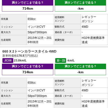
満タンでどこまで走る？
満タンでどこまで走る？
714km
-km
レギュラー
使用燃料
658cc
排気量
エンジン
ガソリン
インパネCVT
4WD
ミッション
駆動方式
58ps/7300rpm
-
最大出力
過給器（ターボ）
2015年12月～201
H32年度燃費基準
生産期間
燃費性能
6年08月
達成
660 X 2トーンカラースタイル 4WD
新車時価格
176.9
万円(税込)
JC08
23.8km/L
10・15
-km/L
満タンでどこまで走る？
満タンでどこまで走る？
714km
-km
レギュラー
使用燃料
658cc
排気量
エンジン
ガソリン
インパネCVT
4WD
ミッション
駆動方式
58ps/7300rpm
-
最大出力
過給器（ターボ）
2015年12月～201
H32年度燃費基準
生産期間
燃費性能
6年08月
達成