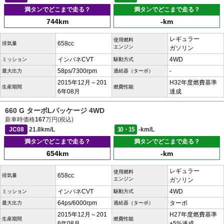
満タンでどこまで走る？
満タンでどこまで走る？
744km
-km
レギュラー
使用燃料
658cc
排気量
エンジン
ガソリン
インパネCVT
4WD
ミッション
駆動方式
58ps/7300rpm
-
最大出力
過給器（ターボ）
2015年12月～201
H32年度燃費基準
生産期間
燃費性能
6年08月
達成
660 G ターボLパッケージ 4WD
新車時価格
167
万円(税込)
JC08
21.8km/L
10・15
-km/L
満タンでどこまで走る？
満タンでどこまで走る？
654km
-km
レギュラー
使用燃料
658cc
排気量
エンジン
ガソリン
インパネCVT
4WD
ミッション
駆動方式
64ps/6000rpm
ターボ
最大出力
過給器（ターボ）
2015年12月～201
H27年度燃費基準
生産期間
燃費性能
6年08月
+5%達成