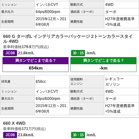
インパネCVT
4WD
ミッション
駆動方式
64ps/6000rpm
ターボ
最大出力
過給器（ターボ）
2015年12月～201
H27年度燃費基準
生産期間
燃費性能
6年08月
+5%達成
660 G ターボL インテリアカラーパッケージ 2トーンカラースタイ
ル 4WD
新車時価格
179.9
万円(税込)
JC08
21.8km/L
10・15
-km/L
満タンでどこまで走る？
満タンでどこまで走る？
654km
-km
レギュラー
使用燃料
658cc
排気量
エンジン
ガソリン
インパネCVT
4WD
ミッション
駆動方式
64ps/6000rpm
ターボ
最大出力
過給器（ターボ）
2015年12月～201
H27年度燃費基準
生産期間
燃費性能
6年08月
+5%達成
660 X 4WD
新車時価格
171
万円(税込)
JC08
23.8km/L
10・15
-km/L