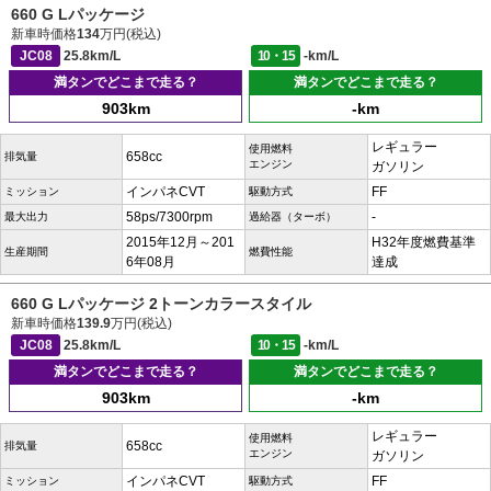
660 G Lパッケージ
新車時価格
134
万円(税込)
JC08
25.8km/L
10・15
-km/L
満タンでどこまで走る？
満タンでどこまで走る？
903km
-km
レギュラー
使用燃料
658cc
排気量
エンジン
ガソリン
インパネCVT
FF
ミッション
駆動方式
58ps/7300rpm
-
最大出力
過給器（ターボ）
2015年12月～201
H32年度燃費基準
生産期間
燃費性能
6年08月
達成
660 G Lパッケージ 2トーンカラースタイル
新車時価格
139.9
万円(税込)
JC08
25.8km/L
10・15
-km/L
満タンでどこまで走る？
満タンでどこまで走る？
903km
-km
レギュラー
使用燃料
658cc
排気量
エンジン
ガソリン
インパネCVT
FF
ミッション
駆動方式