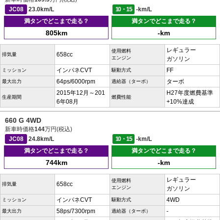
JC08
23.0km/L
10・15
-km/L
満タンでどこまで走る？
満タンでどこまで走る？
805km
-km
レギュラー
使用燃料
658cc
排気量
エンジン
ガソリン
インパネCVT
FF
ミッション
駆動方式
64ps/6000rpm
ターボ
最大出力
過給器（ターボ）
2015年12月～201
H27年度燃費基準
生産期間
燃費性能
6年08月
+10%達成
660 G 4WD
新車時価格
144
万円(税込)
JC08
24.8km/L
10・15
-km/L
満タンでどこまで走る？
満タンでどこまで走る？
744km
-km
レギュラー
使用燃料
658cc
排気量
エンジン
ガソリン
インパネCVT
4WD
ミッション
駆動方式
58ps/7300rpm
-
最大出力
過給器（ターボ）