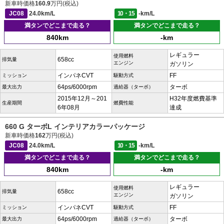
新車時価格
160.9
万円(税込)
JC08
24.0km/L
10・15
-km/L
満タンでどこまで走る？
満タンでどこまで走る？
840km
-km
レギュラー
使用燃料
658cc
排気量
エンジン
ガソリン
インパネCVT
FF
ミッション
駆動方式
64ps/6000rpm
ターボ
最大出力
過給器（ターボ）
2015年12月～201
H32年度燃費基準
生産期間
燃費性能
6年08月
達成
660 G ターボL インテリアカラーパッケージ
新車時価格
162
万円(税込)
JC08
24.0km/L
10・15
-km/L
満タンでどこまで走る？
満タンでどこまで走る？
840km
-km
レギュラー
使用燃料
658cc
排気量
エンジン
ガソリン
インパネCVT
FF
ミッション
駆動方式
64ps/6000rpm
ターボ
最大出力
過給器（ターボ）