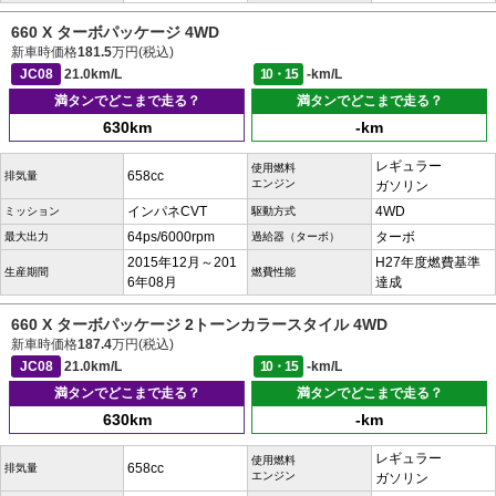
660 X ターボパッケージ 4WD
新車時価格
181.5
万円(税込)
JC08
21.0km/L
10・15
-km/L
満タンでどこまで走る？
満タンでどこまで走る？
630km
-km
レギュラー
使用燃料
658cc
排気量
エンジン
ガソリン
インパネCVT
4WD
ミッション
駆動方式
64ps/6000rpm
ターボ
最大出力
過給器（ターボ）
2015年12月～201
H27年度燃費基準
生産期間
燃費性能
6年08月
達成
660 X ターボパッケージ 2トーンカラースタイル 4WD
新車時価格
187.4
万円(税込)
JC08
21.0km/L
10・15
-km/L
満タンでどこまで走る？
満タンでどこまで走る？
630km
-km
レギュラー
使用燃料
658cc
排気量
エンジン
ガソリン