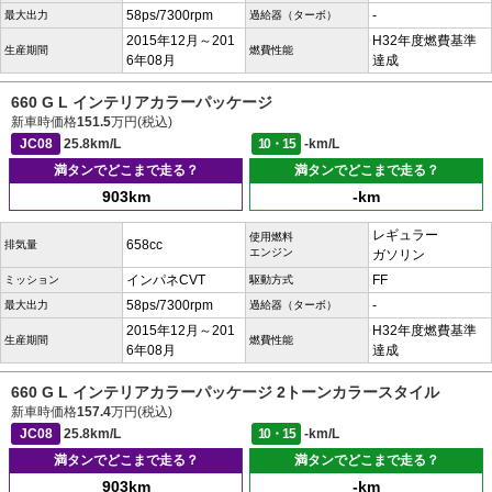
58ps/7300rpm
-
最大出力
過給器（ターボ）
2015年12月～201
H32年度燃費基準
生産期間
燃費性能
6年08月
達成
660 G L インテリアカラーパッケージ
新車時価格
151.5
万円(税込)
JC08
25.8km/L
10・15
-km/L
満タンでどこまで走る？
満タンでどこまで走る？
903km
-km
レギュラー
使用燃料
658cc
排気量
エンジン
ガソリン
インパネCVT
FF
ミッション
駆動方式
58ps/7300rpm
-
最大出力
過給器（ターボ）
2015年12月～201
H32年度燃費基準
生産期間
燃費性能
6年08月
達成
660 G L インテリアカラーパッケージ 2トーンカラースタイル
新車時価格
157.4
万円(税込)
JC08
25.8km/L
10・15
-km/L
満タンでどこまで走る？
満タンでどこまで走る？
903km
-km