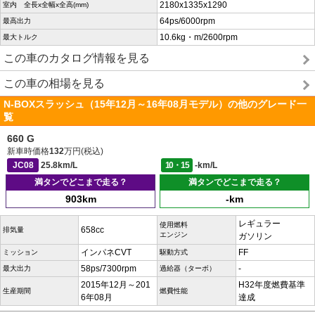
2180x1335x1290
室内 全長x全幅x全高(mm)
64ps/6000rpm
最高出力
10.6kg・m/2600rpm
最大トルク
この車のカタログ情報を見る
この車の相場を見る
N-BOXスラッシュ（15年12月～16年08月モデル）の他のグレード一
覧
660 G
新車時価格
132
万円(税込)
JC08
25.8km/L
10・15
-km/L
満タンでどこまで走る？
満タンでどこまで走る？
903km
-km
レギュラー
使用燃料
658cc
排気量
エンジン
ガソリン
インパネCVT
FF
ミッション
駆動方式
58ps/7300rpm
-
最大出力
過給器（ターボ）
2015年12月～201
H32年度燃費基準
生産期間
燃費性能
6年08月
達成