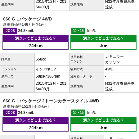
2015年12月～201
H32年度燃費基準
生産期間
燃費性能
6年08月
達成
660 G Lパッケージ 4WD
新車時価格
146
万円(税込)
JC08
24.8km/L
10・15
-km/L
満タンでどこまで走る？
満タンでどこまで走る？
744km
-km
レギュラー
使用燃料
658cc
排気量
エンジン
ガソリン
インパネCVT
4WD
ミッション
駆動方式
58ps/7300rpm
-
最大出力
過給器（ターボ）
2015年12月～201
H32年度燃費基準
生産期間
燃費性能
6年08月
達成
660 G Lパッケージ 2トーンカラースタイル 4WD
新車時価格
151.9
万円(税込)
JC08
24.8km/L
10・15
-km/L
満タンでどこまで走る？
満タンでどこまで走る？
744km
-km
レギュラー
使用燃料