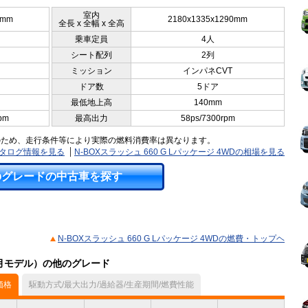
室内
5mm
2180x1335x1290mm
全長 x 全幅 x 全高
乗車定員
4人
シート配列
2列
ミッション
インパネCVT
ドア数
5ドア
最低地上高
140mm
pm
最高出力
58ps/7300rpm
のため、走行条件等により実際の燃料消費率は異なります。
のカタログ情報を見る
N-BOXスラッシュ 660 G Lパッケージ 4WDの相場を見る
のグレードの中古車を探す
N-BOXスラッシュ 660 G Lパッケージ 4WDの燃費・トップヘ
08月モデル）の他のグレード
価格
駆動方式/最大出力/過給器/生産期間/燃費性能