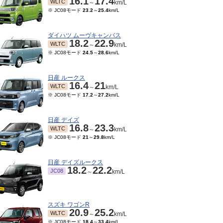
16.1
17.4
WLTC
～
km/L
※ JC08モード
23.2
～
25.4
km/L
ダイハツ ムーヴキャンバス
18.2
22.9
WLTC
～
km/L
※ JC08モード
24.5
～
28.6
km/L
日産 ルークス
16.4
21
WLTC
～
km/L
※ JC08モード
17.2
～
27.2
km/L
日産 デイズ
16.8
23.3
WLTC
～
km/L
※ JC08モード
21
～
29.8
km/L
日産 デイズルークス
18.2
22.2
JC08
～
km/L
スズキ ワゴンR
20.9
25.2
WLTC
～
km/L
※ JC08モード
18.4
～
33.4
km/L