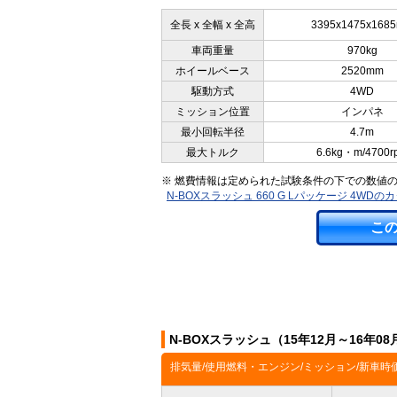
全長 x 全幅 x 全高
3395x1475x168
車両重量
970kg
ホイールベース
2520mm
駆動方式
4WD
ミッション位置
インパネ
最小回転半径
4.7m
最大トルク
6.6kg・m/4700r
※ 燃費情報は定められた試験条件の下での数値
N-BOXスラッシュ 660 G Lパッケージ 4WD
こ
N-BOXスラッシュ（15年12月～16年
排気量/使用燃料・エンジン/ミッション/新車時