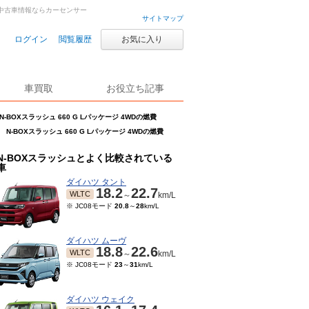
古車・中古車情報ならカーセンサー
サイトマップ
ログイン
閲覧履歴
お気に入り
車買取
お役立ち記事
N-BOXスラッシュ 660 G Lパッケージ 4WDの燃費
N-BOXスラッシュ 660 G Lパッケージ 4WDの燃費
N-BOXスラッシュとよく比較されている
車
ダイハツ タント
18.2
22.7
WLTC
～
km/L
※ JC08モード
20.8
～
28
km/L
ダイハツ ムーヴ
18.8
22.6
WLTC
～
km/L
※ JC08モード
23
～
31
km/L
ダイハツ ウェイク