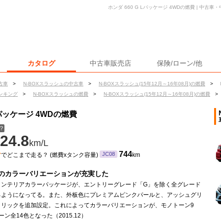
ホンダ 660 G Lパッケージ 4WDの燃費 | 中
カタログ
中古車販売店
保険/ローン/他
古車
>
N-BOXスラッシュの中古車
>
N-BOXスラッシュ(15年12月～16年08月)の燃費
>
ンキング
>
N-BOXスラッシュの燃費
>
N-BOXスラッシュ(15年12月～16年08月)の燃費
>
Lパッケージ 4WDの燃費
？
24.8
km/L
ン
744
JC08
でどこまで走る？ (燃費xタンク容量)
km
のカラーバリエーションが充実した
インテリアカラーパッケージが、エントリーグレード「G」を除く全グレード
るようになってる。また、外板色にプレミアムピンクパールと、アッシュグリ
タリックを追加設定。これによってカラーバリエーションが、モノトーン9
ーン全14色となった（2015.12）