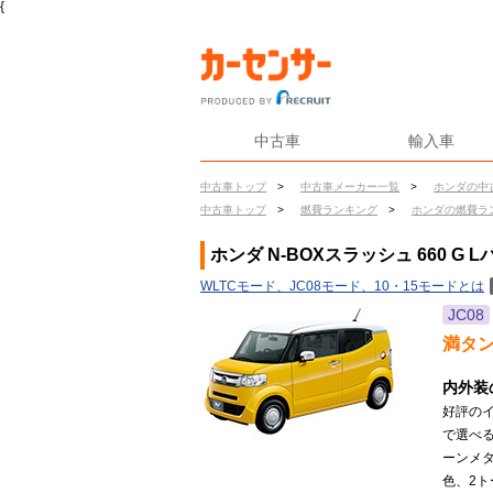
{
中古車
輸入車
中古車トップ
>
中古車メーカー一覧
>
ホンダの中
中古車トップ
>
燃費ランキング
>
ホンダの燃費ラ
ホンダ N-BOXスラッシュ 660 G 
WLTCモード、JC08モード、10・15モードとは
JC08
満タ
内外装
好評の
で選べ
ーンメ
色、2ト