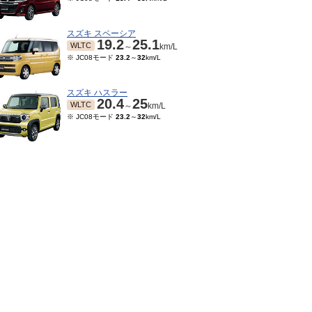
スズキ スペーシア
19.2
25.1
WLTC
～
km/L
※ JC08モード
23.2
～
32
km/L
スズキ ハスラー
20.4
25
WLTC
～
km/L
※ JC08モード
23.2
～
32
km/L