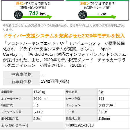
満タン
でどこまで走る？
満タン
でどこまで走る？
（燃費×タンク容量）
（燃費×タンク容量）
742
-
km
km
※燃費は定められた試験条件の下での数値のため、走行条件等により実際の燃料消費率は異な
ります。
ドライバー支援システムを充実させた2020年モデルを投入
「フロントパーキングエイド」や「リアビューカメラ」が標準装備
化され、ドライバー支援システムが充実。さらに、「Apple
CarPlay」、「Android Auto」対応のインフォテインメントシステム
が採用された。また、2020年モデル限定グレード「チェッカーフラ
ッグエディション」が設定される。（2019.7）
中古車価格
---
1342
万円(税込)
新車時価格
1740kg
2名
車両重量
乗車定員
2620mm
1列
ホイールベース
シート列数
FR
フロア8AT
駆動方式
ミッション
フロア
2ドア
ミッション位置
ドア数
5.2m
115mm
最小回転半径
最低地上高
4480x1925x1310
全長x全幅x全高(mm)