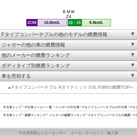
ＢＭＷ
Z4
JC08
10.0km/L
10・15
9.3km/L
Fタイプコンバーチブルの他のモデルの燃費情報
ジャガーの他の車の燃費情報
他のメーカーの燃費ランキング
ボディタイプ別燃費ランキング
車を売却する
▲Fタイプコンバーチブル Rダイナミック 3.0L P380の燃費TOPへ
中古車トップ
中古車メーカー一覧
ジャガーの中古車
Fタイプコンバーチブルの中古車
Fタ
中古車トップ
燃費ランキング
ジャガーの燃費ランキング
Fタイプコンバーチブルの燃費
F
中古車情報ならカーセンサー
カーセンサーエッジ・輸入車