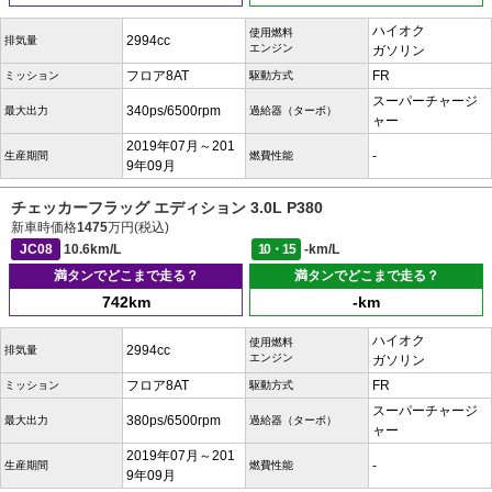
ハイオク
使用燃料
2994cc
排気量
エンジン
ガソリン
フロア8AT
FR
ミッション
駆動方式
スーパーチャージ
340ps/6500rpm
最大出力
過給器（ターボ）
ャー
2019年07月～201
-
生産期間
燃費性能
9年09月
チェッカーフラッグ エディション 3.0L P380
新車時価格
1475
万円(税込)
JC08
10.6km/L
10・15
-km/L
満タンでどこまで走る？
満タンでどこまで走る？
742km
-km
ハイオク
使用燃料
2994cc
排気量
エンジン
ガソリン
フロア8AT
FR
ミッション
駆動方式
スーパーチャージ
380ps/6500rpm
最大出力
過給器（ターボ）
ャー
2019年07月～201
-
生産期間
燃費性能
9年09月