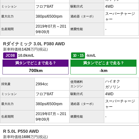
フロア8AT
4WD
ミッション
駆動方式
スーパーチャージ
380ps/6500rpm
最大出力
過給器（ターボ）
ャー
2019年07月～201
-
生産期間
燃費性能
9年09月
Rダイナミック 3.0L P380 AWD
新車時価格
1426
万円(税込)
JC08
10.0km/L
10・15
-km/L
満タンでどこまで走る？
満タンでどこまで走る？
700km
-km
ハイオク
使用燃料
2994cc
排気量
エンジン
ガソリン
フロア8AT
4WD
ミッション
駆動方式
スーパーチャージ
380ps/6500rpm
最大出力
過給器（ターボ）
ャー
2019年07月～201
-
生産期間
燃費性能
9年09月
R 5.0L P550 AWD
新車時価格
1686
万円(税込)