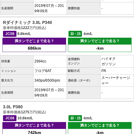
2019年07月～201
-
生産期間
燃費性能
9年09月
Rダイナミック 3.0L P340
新車時価格
1222
万円(税込)
JC08
9.8km/L
10・15
-km/L
満タンでどこまで走る？
満タンでどこまで走る？
686km
-km
ハイオク
使用燃料
2994cc
排気量
エンジン
ガソリン
フロア8AT
FR
ミッション
駆動方式
スーパーチャージ
340ps/6500rpm
最大出力
過給器（ターボ）
ャー
2019年07月～201
-
生産期間
燃費性能
9年09月
3.0L P380
新車時価格
1275
万円(税込)
JC08
10.6km/L
10・15
-km/L
満タンでどこまで走る？
満タンでどこまで走る？
742km
-km