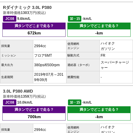
Rダイナミック 3.0L P380
新車時価格
1303
万円(税込)
JC08
9.6km/L
10・15
-km/L
満タンでどこまで走る？
満タンでどこまで走る？
672km
-km
ハイオク
使用燃料
2994cc
排気量
エンジン
ガソリン
フロア6MT
FR
ミッション
駆動方式
スーパーチャージ
380ps/6500rpm
最大出力
過給器（ターボ）
ャー
2019年07月～201
-
生産期間
燃費性能
9年09月
3.0L P380 AWD
新車時価格
1359
万円(税込)
JC08
10.0km/L
10・15
-km/L
満タンでどこまで走る？
満タンでどこまで走る？
700km
-km
ハイオク
使用燃料
2994cc
排気量
エンジン
ガソリン