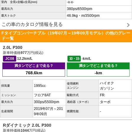
-x-x-
室内 全長x全幅x全高(mm)
380ps/6500rpm
最高出力
46.9kg・m/3500rpm
最大トルク
この車のカタログ情報を見る
Fタイプコンバーチブル（19年07月～19年09月モデル）の他のグレー
ド一覧
2.0L P300
新車時価格
977
万円(税込)
JC08
12.2km/L
10・15
-km/L
満タンでどこまで走る？
満タンでどこまで走る？
768.6km
-km
ハイオク
使用燃料
1995cc
排気量
エンジン
ガソリン
フロア8AT
FR
ミッション
駆動方式
300ps/5500rpm
ターボ
最大出力
過給器（ターボ）
2019年07月～201
-
生産期間
燃費性能
9年09月
Rダイナミック 2.0L P300
新車時価格
1044
万円(税込)