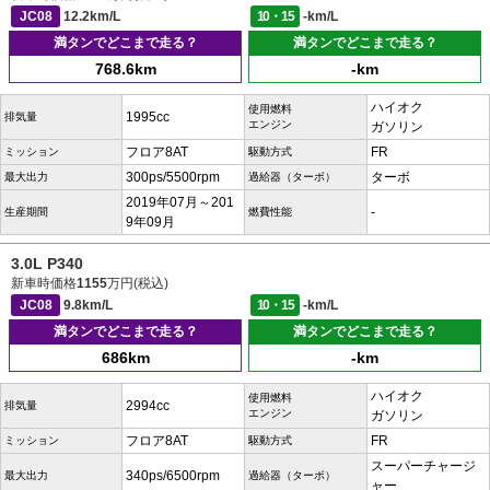
JC08
12.2km/L
10・15
-km/L
満タンでどこまで走る？
満タンでどこまで走る？
768.6km
-km
ハイオク
使用燃料
1995cc
排気量
エンジン
ガソリン
フロア8AT
FR
ミッション
駆動方式
300ps/5500rpm
ターボ
最大出力
過給器（ターボ）
2019年07月～201
-
生産期間
燃費性能
9年09月
3.0L P340
新車時価格
1155
万円(税込)
JC08
9.8km/L
10・15
-km/L
満タンでどこまで走る？
満タンでどこまで走る？
686km
-km
ハイオク
使用燃料
2994cc
排気量
エンジン
ガソリン
フロア8AT
FR
ミッション
駆動方式
スーパーチャージ
340ps/6500rpm
最大出力
過給器（ターボ）
ャー