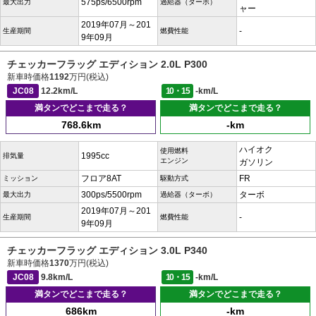
575ps/6500rpm
最大出力
過給器（ターボ）
ャー
2019年07月～201
-
生産期間
燃費性能
9年09月
チェッカーフラッグ エディション 2.0L P300
新車時価格
1192
万円(税込)
JC08
12.2km/L
10・15
-km/L
満タンでどこまで走る？
満タンでどこまで走る？
768.6km
-km
ハイオク
使用燃料
1995cc
排気量
エンジン
ガソリン
フロア8AT
FR
ミッション
駆動方式
300ps/5500rpm
ターボ
最大出力
過給器（ターボ）
2019年07月～201
-
生産期間
燃費性能
9年09月
チェッカーフラッグ エディション 3.0L P340
新車時価格
1370
万円(税込)
JC08
9.8km/L
10・15
-km/L
満タンでどこまで走る？
満タンでどこまで走る？
686km
-km