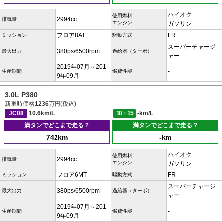
ハイオク
使用燃料
2994cc
排気量
エンジン
ガソリン
フロア8AT
FR
ミッション
駆動方式
スーパーチャージ
380ps/6500rpm
最大出力
過給器（ターボ）
ャー
2019年07月～201
-
生産期間
燃費性能
9年09月
3.0L P380
新車時価格
1236
万円(税込)
JC08
10.6km/L
10・15
-km/L
満タンでどこまで走る？
満タンでどこまで走る？
742km
-km
ハイオク
使用燃料
2994cc
排気量
エンジン
ガソリン
フロア6MT
FR
ミッション
駆動方式
スーパーチャージ
380ps/6500rpm
最大出力
過給器（ターボ）
ャー
2019年07月～201
-
生産期間
燃費性能
9年09月