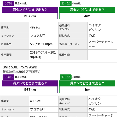
JC08
8.1km/L
10・15
-km/L
満タンでどこまで走る？
満タンでどこまで走る？
567km
-km
ハイオク
使用燃料
4999cc
排気量
エンジン
ガソリン
フロア8AT
4WD
ミッション
駆動方式
スーパーチャージ
550ps/6500rpm
最大出力
過給器（ターボ）
ャー
2019年07月～201
-
生産期間
燃費性能
9年09月
SVR 5.0L P575 AWD
新車時価格
2003
万円(税込)
JC08
8.1km/L
10・15
-km/L
満タンでどこまで走る？
満タンでどこまで走る？
567km
-km
ハイオク
使用燃料
4999cc
排気量
エンジン
ガソリン
フロア8AT
4WD
ミッション
駆動方式
スーパーチャージ