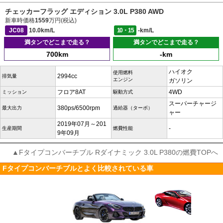
チェッカーフラッグ エディション 3.0L P380 AWD
新車時価格
1559
万円(税込)
JC08
10.0km/L
10・15
-km/L
満タンでどこまで走る？
満タンでどこまで走る？
700km
-km
ハイオク
使用燃料
2994cc
排気量
エンジン
ガソリン
フロア8AT
4WD
ミッション
駆動方式
スーパーチャージ
380ps/6500rpm
最大出力
過給器（ターボ）
ャー
2019年07月～201
-
生産期間
燃費性能
9年09月
▲Fタイプコンバーチブル Rダイナミック 3.0L P380の燃費TOPへ
Fタイプコンバーチブルとよく比較されている車