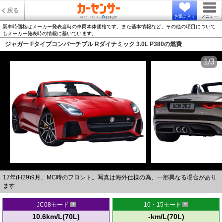
戻る
お気に入り
メニュー
新車時価格はメーカー発表当時の車両本体価格です。また基本情報など、その他の項目について
もメーカー発表時の情報に基いています。
ジャガー Fタイプコンバーチブル Rダイナミック 3.0L P380の燃費
1/3
17年(H29)9月、MC時のフロント。写真は海外仕様の為、一部異なる場合があり
ます
JC08モード
10・15モード
10.6km/L(70L)
-km/L(70L)