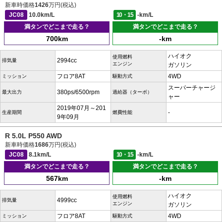
新車時価格
1426
万円(税込)
JC08
10.0km/L
10・15
-km/L
満タンでどこまで走る？
満タンでどこまで走る？
700km
-km
ハイオク
使用燃料
2994cc
排気量
エンジン
ガソリン
フロア8AT
4WD
ミッション
駆動方式
スーパーチャージ
380ps/6500rpm
最大出力
過給器（ターボ）
ャー
2019年07月～201
-
生産期間
燃費性能
9年09月
R 5.0L P550 AWD
新車時価格
1686
万円(税込)
JC08
8.1km/L
10・15
-km/L
満タンでどこまで走る？
満タンでどこまで走る？
567km
-km
ハイオク
使用燃料
4999cc
排気量
エンジン
ガソリン
フロア8AT
4WD
ミッション
駆動方式