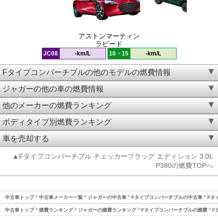
アストンマーティン
ラピード
JC08
-km/L
10・15
-km/L
Fタイプコンバーチブルの他のモデルの燃費情報
ジャガーの他の車の燃費情報
他のメーカーの燃費ランキング
ボディタイプ別燃費ランキング
車を売却する
▲Fタイプコンバーチブル チェッカーフラッグ エディション 3.0L
P380の燃費TOPへ
中古車トップ
中古車メーカー一覧
ジャガーの中古車
Fタイプコンバーチブルの中古車
Fタ
中古車トップ
燃費ランキング
ジャガーの燃費ランキング
Fタイプコンバーチブルの燃費
F