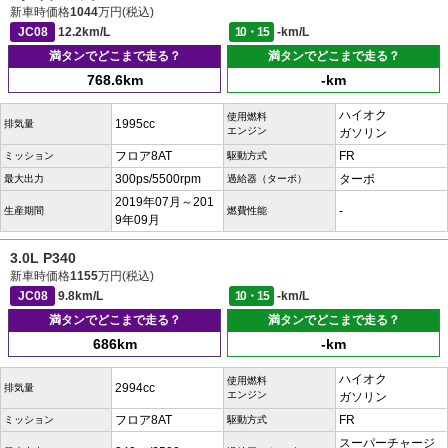
新車時価格
1044
万円(税込)
JC08
12.2km/L
10・15
-km/L
満タンでどこまで走る？
満タンでどこまで走る？
768.6km
-km
ハイオク
使用燃料
1995cc
排気量
エンジン
ガソリン
フロア8AT
FR
ミッション
駆動方式
300ps/5500rpm
ターボ
最大出力
過給器（ターボ）
2019年07月～201
-
生産期間
燃費性能
9年09月
3.0L P340
新車時価格
1155
万円(税込)
JC08
9.8km/L
10・15
-km/L
満タンでどこまで走る？
満タンでどこまで走る？
686km
-km
ハイオク
使用燃料
2994cc
排気量
エンジン
ガソリン
フロア8AT
FR
ミッション
駆動方式
スーパーチャージ