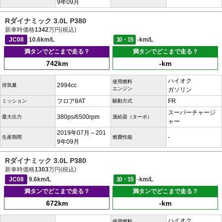
9年09月
Rダイナミック 3.0L P380
新車時価格
1342
万円(税込)
JC08
10.6km/L
10・15
-km/L
満タンでどこまで走る？
満タンでどこまで走る？
742km
-km
ハイオク
使用燃料
2994cc
排気量
エンジン
ガソリン
フロア8AT
FR
ミッション
駆動方式
スーパーチャージ
380ps/6500rpm
最大出力
過給器（ターボ）
ャー
2019年07月～201
-
生産期間
燃費性能
9年09月
Rダイナミック 3.0L P380
新車時価格
1303
万円(税込)
JC08
9.6km/L
10・15
-km/L
満タンでどこまで走る？
満タンでどこまで走る？
672km
-km
ハイオク
使用燃料