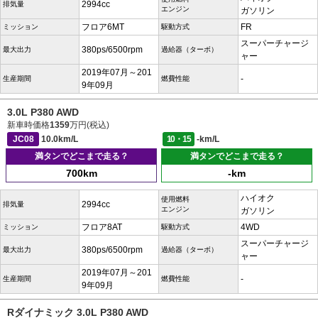
2994cc
排気量
エンジン
ガソリン
フロア6MT
FR
ミッション
駆動方式
スーパーチャージ
380ps/6500rpm
最大出力
過給器（ターボ）
ャー
2019年07月～201
-
生産期間
燃費性能
9年09月
3.0L P380 AWD
新車時価格
1359
万円(税込)
JC08
10.0km/L
10・15
-km/L
満タンでどこまで走る？
満タンでどこまで走る？
700km
-km
ハイオク
使用燃料
2994cc
排気量
エンジン
ガソリン
フロア8AT
4WD
ミッション
駆動方式
スーパーチャージ
380ps/6500rpm
最大出力
過給器（ターボ）
ャー
2019年07月～201
-
生産期間
燃費性能
9年09月
Rダイナミック 3.0L P380 AWD