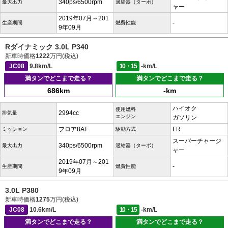
340ps/6500rpm
最大出力
過給器（ターボ）
ャー
2019年07月～201
-
生産期間
燃費性能
9年09月
Rダイナミック 3.0L P340
新車時価格
1222
万円(税込)
JC08
9.8km/L
10・15
-km/L
満タンでどこまで走る？
満タンでどこまで走る？
686km
-km
ハイオク
使用燃料
2994cc
排気量
エンジン
ガソリン
フロア8AT
FR
ミッション
駆動方式
スーパーチャージ
340ps/6500rpm
最大出力
過給器（ターボ）
ャー
2019年07月～201
-
生産期間
燃費性能
9年09月
3.0L P380
新車時価格
1275
万円(税込)
JC08
10.6km/L
10・15
-km/L
満タンでどこまで走る？
満タンでどこまで走る？