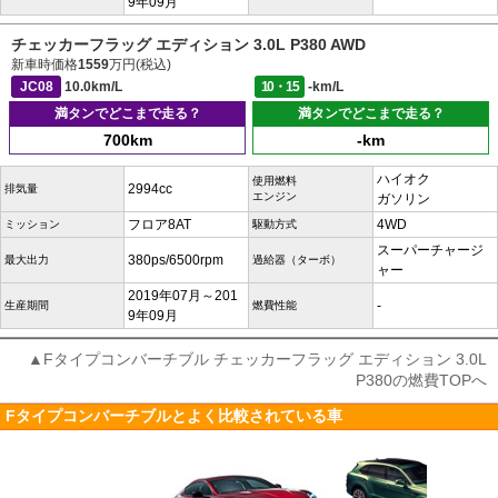
9年09月
チェッカーフラッグ エディション 3.0L P380 AWD
新車時価格
1559
万円(税込)
JC08
10.0km/L
10・15
-km/L
満タンでどこまで走る？
満タンでどこまで走る？
700km
-km
ハイオク
使用燃料
2994cc
排気量
エンジン
ガソリン
フロア8AT
4WD
ミッション
駆動方式
スーパーチャージ
380ps/6500rpm
最大出力
過給器（ターボ）
ャー
2019年07月～201
-
生産期間
燃費性能
9年09月
▲Fタイプコンバーチブル チェッカーフラッグ エディション 3.0L
P380の燃費TOPへ
Fタイプコンバーチブルとよく比較されている車