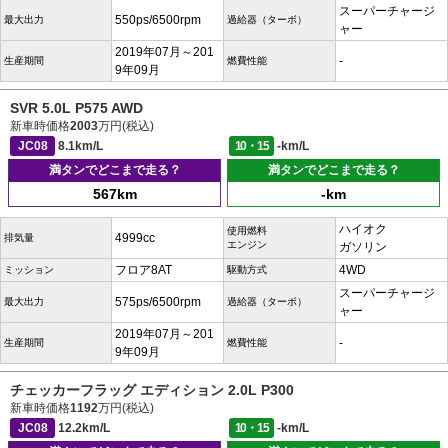
スーパーチャージ
550ps/6500rpm
最大出力
過給器（ターボ）
ャー
2019年07月～201
-
生産期間
燃費性能
9年09月
SVR 5.0L P575 AWD
新車時価格
2003
万円(税込)
JC08
8.1km/L
10・15
-km/L
満タンでどこまで走る？
満タンでどこまで走る？
567km
-km
ハイオク
使用燃料
4999cc
排気量
エンジン
ガソリン
フロア8AT
4WD
ミッション
駆動方式
スーパーチャージ
575ps/6500rpm
最大出力
過給器（ターボ）
ャー
2019年07月～201
-
生産期間
燃費性能
9年09月
チェッカーフラッグ エディション 2.0L P300
新車時価格
1192
万円(税込)
JC08
12.2km/L
10・15
-km/L