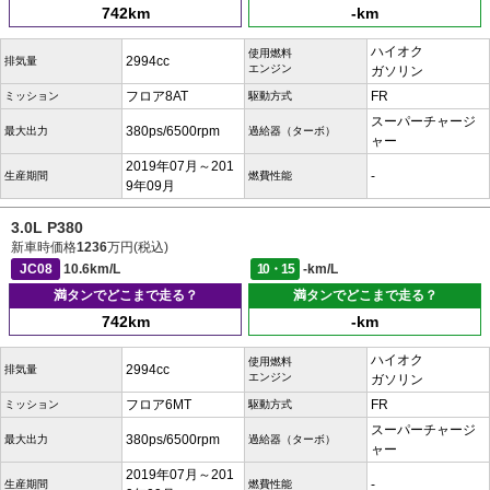
742km
-km
ハイオク
使用燃料
2994cc
排気量
エンジン
ガソリン
フロア8AT
FR
ミッション
駆動方式
スーパーチャージ
380ps/6500rpm
最大出力
過給器（ターボ）
ャー
2019年07月～201
-
生産期間
燃費性能
9年09月
3.0L P380
新車時価格
1236
万円(税込)
JC08
10.6km/L
10・15
-km/L
満タンでどこまで走る？
満タンでどこまで走る？
742km
-km
ハイオク
使用燃料
2994cc
排気量
エンジン
ガソリン
フロア6MT
FR
ミッション
駆動方式
スーパーチャージ
380ps/6500rpm
最大出力
過給器（ターボ）
ャー
2019年07月～201
-
生産期間
燃費性能