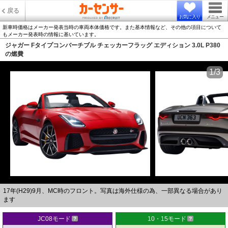
戻る
お気に入り
メニュー
新車時価格はメーカー発表当時の車両本体価格です。また基本情報など、その他の項目について
もメーカー発表時の情報に基いています。
ジャガー Fタイプコンバーチブル チェッカーフラッグ エディション 3.0L P380
の燃費
1/3
17年(H29)9月、MC時のフロント。写真は海外仕様の為、一部異なる場合があり
ます
JC08モード
10・15モード