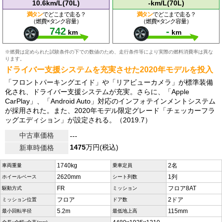
10.6km/L(70L)
-km/L(70L)
満タン
でどこまで走る？
満タン
でどこまで走る？
（燃費×タンク容量）
（燃費×タンク容量）
742
-
km
km
※燃費は定められた試験条件の下での数値のため、走行条件等により実際の燃料消費率は異な
ります。
ドライバー支援システムを充実させた2020年モデルを投入
「フロントパーキングエイド」や「リアビューカメラ」が標準装備
化され、ドライバー支援システムが充実。さらに、「Apple
CarPlay」、「Android Auto」対応のインフォテインメントシステム
が採用された。また、2020年モデル限定グレード「チェッカーフラ
ッグエディション」が設定される。（2019.7）
中古車価格
---
1475
万円(税込)
新車時価格
1740kg
2名
車両重量
乗車定員
2620mm
1列
ホイールベース
シート列数
FR
フロア8AT
駆動方式
ミッション
フロア
2ドア
ミッション位置
ドア数
5.2m
115mm
最小回転半径
最低地上高