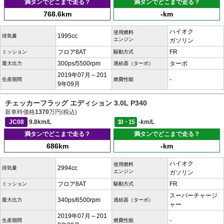
満タンでどこまで走る？
満タンでどこまで走る？
768.6km
-km
ハイオク
使用燃料
1995cc
排気量
エンジン
ガソリン
フロア8AT
FR
ミッション
駆動方式
300ps/5500rpm
ターボ
最大出力
過給器（ターボ）
2019年07月～201
-
生産期間
燃費性能
9年09月
チェッカーフラッグ エディション 3.0L P340
新車時価格
1370
万円(税込)
JC08
9.8km/L
10・15
-km/L
満タンでどこまで走る？
満タンでどこまで走る？
686km
-km
ハイオク
使用燃料
2994cc
排気量
エンジン
ガソリン
フロア8AT
FR
ミッション
駆動方式
スーパーチャージ
340ps/6500rpm
最大出力
過給器（ターボ）
ャー
2019年07月～201
-
生産期間
燃費性能