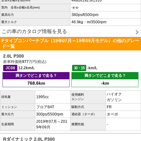
4480x1925x1310
全長x全幅x全高(mm)
-x-x-
室内 全長x全幅x全高(mm)
380ps/6500rpm
最高出力
46.9kg・m/3500rpm
最大トルク
この車のカタログ情報を見る
Fタイプコンバーチブル（19年07月～19年09月モデル）の他のグレー
ド一覧
2.0L P300
新車時価格
977
万円(税込)
JC08
12.2km/L
10・15
-km/L
満タンでどこまで走る？
満タンでどこまで走る？
768.6km
-km
ハイオク
使用燃料
1995cc
排気量
エンジン
ガソリン
フロア8AT
FR
ミッション
駆動方式
300ps/5500rpm
ターボ
最大出力
過給器（ターボ）
2019年07月～201
-
生産期間
燃費性能
9年09月
Rダイナミック 2.0L P300