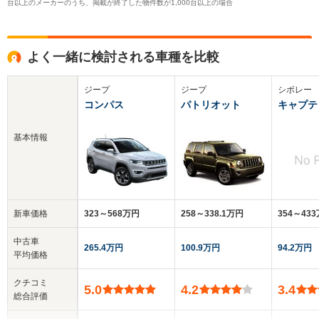
台以上のメーカーのうち、掲載が終了した物件数が1,000台以上の場合
よく一緒に検討される車種を比較
ジープ
ジープ
シボレー
コンパス
パトリオット
キャプテ
基本情報
新車価格
323～568万円
258～338.1万円
354～43
中古車
265.4万円
100.9万円
94.2万円
平均価格
クチコミ
5.0
4.2
3.4
総合評価