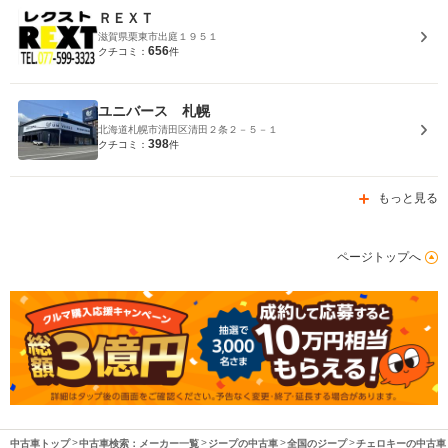
ＲＥＸＴ
滋賀県栗東市出庭１９５１
656
クチコミ：
件
ユニバース 札幌
北海道札幌市清田区清田２条２－５－１
398
クチコミ：
件
もっと見る
ページトップへ
中古車トップ
中古車検索：メーカー一覧
ジープの中古車
全国のジープ
チェロキーの中古車