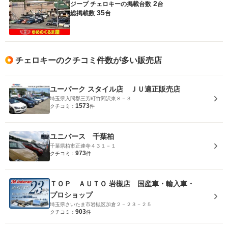
2
ジープ チェロキーの
掲載台数
台
35
総掲載数
台
チェロキーのクチコミ件数が多い販売店
ユーパーク スタイル店 ＪＵ適正販売店
埼玉県入間郡三芳町竹間沢東８－３
1573
クチコミ：
件
ユニバース 千葉柏
千葉県柏市正連寺４３１－１
973
クチコミ：
件
ＴＯＰ ＡＵＴＯ 岩槻店 国産車・輸入車・
プロショップ
埼玉県さいたま市岩槻区加倉２－２３－２５
903
クチコミ：
件