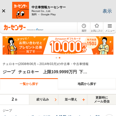
中古車情報カーセンサー
表示
Recruit Co., Ltd.
無料 － Google Play
履歴
お気に入り
メニュー
チェロキー(2008年06月～2014年03月)の中古車・中古車情報
ジープ チェロキー 上限109.9999万円 下限100万円
一覧から探す
地図から探す
更新時に
2
絞り込み
並べ替え
台
メール受信
ジープ