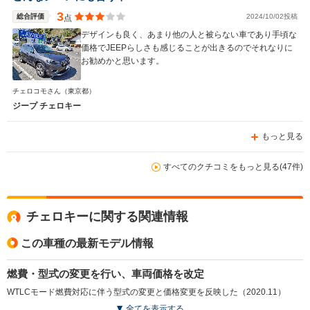
3
総合評価
2024/10/02投稿
点
デザインも良く、あまり他の人と被らない車であり手頃な
価格でJEEPらしさも感じることが出きるのでそれなりに
お勧めかと思います。
チェロコモさん
（東京都）
ジープ チェロキー
もっと見る
すべてのクチコミをもっと見る(47件)
チェロキーに関する関連情報
この車種の最新モデル情報
燃費・型式の変更を行い、車両価格を改定
WTLCモード燃費対応に伴う型式の変更と価格変更を反映した（2020.11）
全てを表示する