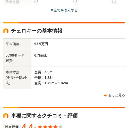
乗車定員
5人
5人
7人
▼
全てを表示する
ドア数
5ドア
5ドア
5ドア
全高
全高
全
チェロキーの基本情報
1.64m～1.67m
1.67m
1.
平均価格
93.5万円
全幅
全幅
全幅
JC08モード
6.7km/L
サイズ
1.81m
1.81m
1.85m
燃費
全長
全長
(全長x全幅x全高)
4.4m～4.42m
4.42m～4.43m
4.
車体寸法
全長：4.5m
(全長x全幅x全
全幅：1.83m
高)
全高：1.79m～1.82m
ホイールベース
ホイールベース
ホイー
-m
-m
もっと見る
11.5～11.8km/L
└市街地:7.7～
車種に関するクチコミ・評価
7.8km/L
WLTCモード
└郊外:11.9～
-
-
燃費
4.4
12.5km/L
総合評価