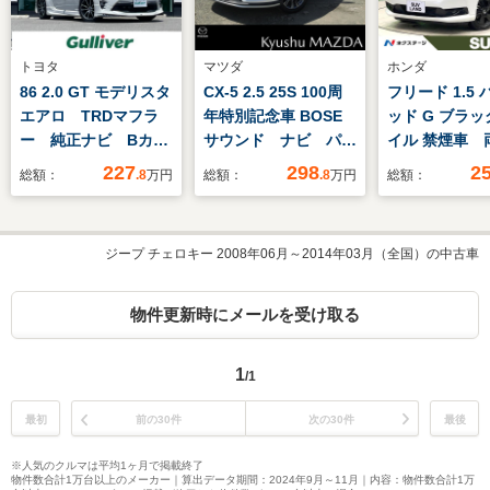
トヨタ
マツダ
ホンダ
86 2.0 GT モデリスタ
CX-5 2.5 25S 100周
フリード 1.5
エアロ TRDマフラ
年特別記念車 BOSE
ッド G ブラ
ー 純正ナビ Bカ
サウンド ナビ パワ
イル 禁煙車 
メ BT フルセグ
ーリフトゲート
動ドア SDナ
227
298
2
総額：
.8
万円
総額：
.8
万円
総額：
クルコン 横滑り防
ETC 前後ドラレコ
ーダークルー
止 純正フロアマッ
逸脱警報 シ
ト ETC ドラレコ
ター LEDヘ
ジープ チェロキー 2008年06月～2014年03月（全国）の中古車
スペアキー スマート
ト オートマ
キー バゲットシー
イビーム バ
ト パドルシフト オ
ラ Bluetoo
物件更新時にメールを受け取る
ートライト
ETC オート
ン スマート
1
/1
最初
前の30件
次の30件
最後
※人気のクルマは平均1ヶ月で掲載終了
物件数合計1万台以上のメーカー｜算出データ期間：2024年9月～11月｜内容：物件数合計1万