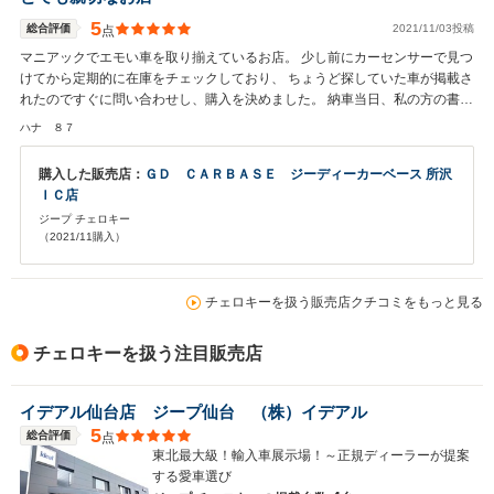
5
総合評価
2021/11/03投稿
点
マニアックでエモい車を取り揃えているお店。 少し前にカーセンサーで見つ
けてから定期的に在庫をチェックしており、 ちょうど探していた車が掲載さ
れたのですぐに問い合わせし、購入を決めました。 納車当日、私の方の書類
ミスにより名義変更ができないというトラブルが発生しましたが、迅速な対
ハナ ８７
応をしていただき無事予定通り納車していただけました。 小さなお店ですが
細かな点にも気が利きとても親切なお店です。 今後もよろしくお願いしま
購入した販売店：
ＧＤ ＣＡＲＢＡＳＥ ジーディーカーベース 所沢
す！
ＩＣ店
ジープ チェロキー
（2021/11購入）
チェロキーを扱う販売店クチコミをもっと見る
チェロキーを扱う注目販売店
イデアル仙台店 ジープ仙台 （株）イデアル
5
総合評価
点
東北最大級！輸入車展示場！～正規ディーラーが提案
する愛車選び