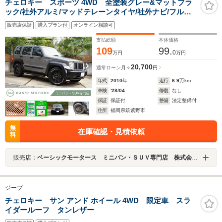
チェロキー スポーツ 4WD 全塗装グレー&マットブラ
ック/社外アルミ/マッドテレーンタイヤ/社外ナビ/フルセ
グTV/ETC/バックカメラ/ブラックエンブレム
販売店保証
購入プラン付
オンライン相談可
支払総額
本体価格
109
99.
0
万円
万円
20,700
通常ローン
月々
円
年式
2010
年
走行
6.9
万km
車検
'28/04
修復
なし
保証
保証付
整備
法定整備付
住所
福岡県筑紫野市
無
在庫確認・見積依頼
料
販売店：
ベーシックモータース ミニバン・ＳＵＶ専門店 株式会社ファインデール
ジープ
チェロキー サン アンド ホイール 4WD 限定車 スラ
イダールーフ タンレザー