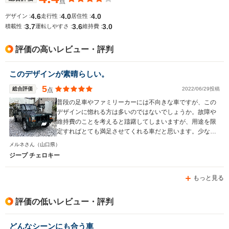
点
└高速道路:14.2～
4.6
4.0
4.0
デザイン :
走行性 :
居住性 :
14.6km/L
3.7
3.6
3.0
積載性 :
運転しやすさ :
維持費 :
排気量
2359cc
1998～2359cc
2382cc
評価の高いレビュー・評判
駆動方式
FF、4WD
4WD、FF
4WD
このデザインが素晴らしい。
5
総合評価
2022/06/29投稿
点
普段の足車やファミリーカーには不向きな車ですが、この
デザインに惚れる方は多いのではないでしょうか。故障や
維持費のことを考えると躊躇してしまいますが、用途を限
定すればとても満足させてくれる車だと思います。少なく
とも、買って損した！ということは無いと思いますよ。
メルネさん
（山口県）
ジープ チェロキー
もっと見る
評価の低いレビュー・評判
どんなシーンにも合う車