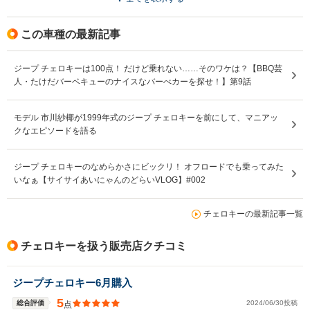
この車種の最新記事
ジープ チェロキーは100点！ だけど乗れない……そのワケは？【BBQ芸
人・たけだバーベキューのナイスなバーべカーを探せ！】第9話
モデル 市川紗椰が1999年式のジープ チェロキーを前にして、マニアッ
クなエピソードを語る
ジープ チェロキーのなめらかさにビックリ！ オフロードでも乗ってみた
いなぁ【サイサイあいにゃんのどらいVLOG】#002
チェロキーの最新記事一覧
チェロキーを扱う販売店クチコミ
ジープチェロキー6月購入
5
総合評価
2024/06/30投稿
点