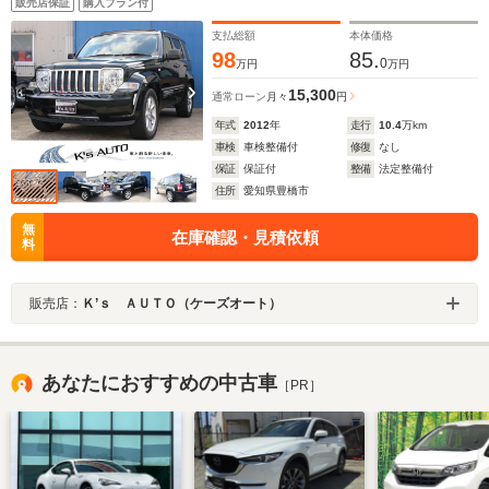
販売店保証
購入プラン付
支払総額
本体価格
98
85.
0
万円
万円
15,300
通常ローン
月々
円
年式
2012
年
走行
10.4
万km
車検
車検整備付
修復
なし
保証
保証付
整備
法定整備付
住所
愛知県豊橋市
無
在庫確認・見積依頼
料
販売店：
Ｋ’ｓ ＡＵＴＯ（ケーズオート）
あなたにおすすめの中古車
［PR］