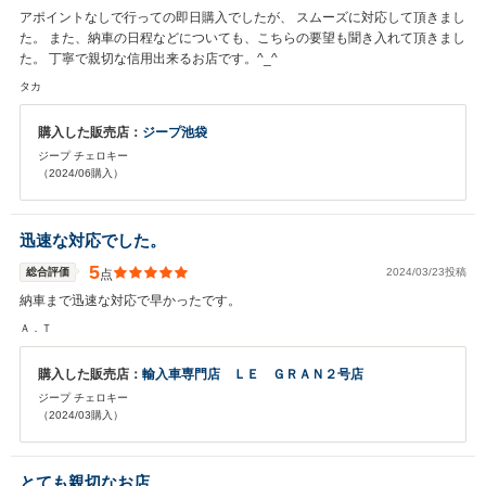
アポイントなしで行っての即日購入でしたが、 スムーズに対応して頂きまし
た。 また、納車の日程などについても、こちらの要望も聞き入れて頂きまし
た。 丁寧で親切な信用出来るお店です。^_^
タカ
購入した販売店：
ジープ池袋
ジープ チェロキー
（2024/06購入）
迅速な対応でした。
5
総合評価
2024/03/23投稿
点
納車まで迅速な対応で早かったです。
Ａ．Ｔ
購入した販売店：
輸入車専門店 ＬＥ ＧＲＡＮ２号店
ジープ チェロキー
（2024/03購入）
とても親切なお店