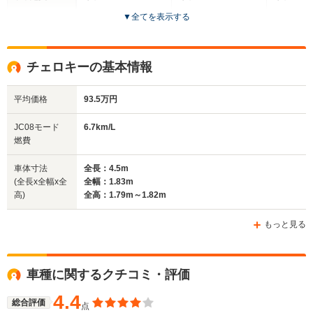
▼
全てを表示する
ドア数
5ドア
5ドア
5ドア
全高
全高
全
チェロキーの基本情報
1.64m～1.67m
1.67m
1.
平均価格
93.5万円
全幅
全幅
全幅
JC08モード
6.7km/L
サイズ
1.81m
1.81m
1.85m
燃費
全長
全長
(全長x全幅x全高)
4.4m～4.42m
4.42m～4.43m
4.
車体寸法
全長：4.5m
(全長x全幅x全
全幅：1.83m
高)
全高：1.79m～1.82m
ホイールベース
ホイールベース
ホイー
-m
-m
もっと見る
11.5～11.8km/L
└市街地:7.7～
車種に関するクチコミ・評価
7.8km/L
WLTCモード
└郊外:11.9～
-
-
燃費
4.4
12.5km/L
総合評価
点