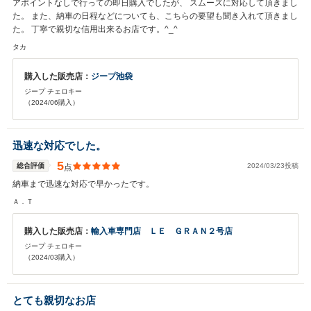
アポイントなしで行っての即日購入でしたが、 スムーズに対応して頂きまし
た。 また、納車の日程などについても、こちらの要望も聞き入れて頂きまし
た。 丁寧で親切な信用出来るお店です。^_^
タカ
購入した販売店：
ジープ池袋
ジープ チェロキー
（2024/06購入）
迅速な対応でした。
5
総合評価
2024/03/23投稿
点
納車まで迅速な対応で早かったです。
Ａ．Ｔ
購入した販売店：
輸入車専門店 ＬＥ ＧＲＡＮ２号店
ジープ チェロキー
（2024/03購入）
とても親切なお店