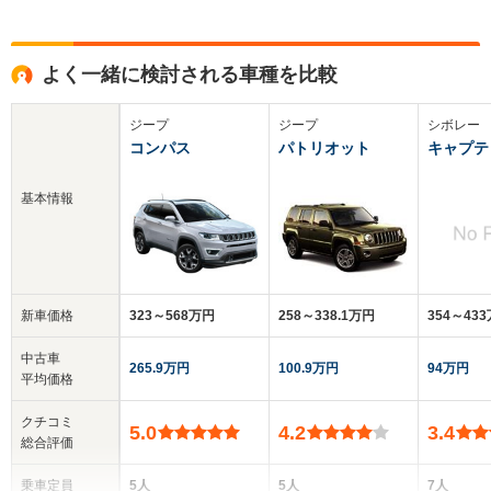
よく一緒に検討される車種を比較
ジープ
ジープ
シボレー
コンパス
パトリオット
キャプテ
基本情報
新車価格
323～568万円
258～338.1万円
354～43
中古車
265.9万円
100.9万円
94万円
平均価格
クチコミ
5.0
4.2
3.4
総合評価
乗車定員
5人
5人
7人