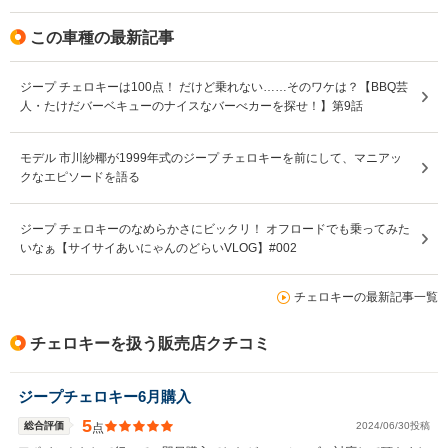
この車種の最新記事
ジープ チェロキーは100点！ だけど乗れない……そのワケは？【BBQ芸
人・たけだバーベキューのナイスなバーべカーを探せ！】第9話
モデル 市川紗椰が1999年式のジープ チェロキーを前にして、マニアッ
クなエピソードを語る
ジープ チェロキーのなめらかさにビックリ！ オフロードでも乗ってみた
いなぁ【サイサイあいにゃんのどらいVLOG】#002
チェロキーの最新記事一覧
チェロキーを扱う販売店クチコミ
ジープチェロキー6月購入
5
総合評価
2024/06/30投稿
点