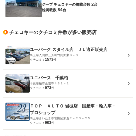
2
ジープ チェロキーの
掲載台数
台
84
総掲載数
台
チェロキーのクチコミ件数が多い販売店
ユーパーク スタイル店 ＪＵ適正販売店
埼玉県入間郡三芳町竹間沢東８－３
1573
クチコミ：
件
ユニバース 千葉柏
千葉県柏市正連寺４３１－１
973
クチコミ：
件
ＴＯＰ ＡＵＴＯ 岩槻店 国産車・輸入車・
プロショップ
埼玉県さいたま市岩槻区加倉２－２３－２５
903
クチコミ：
件