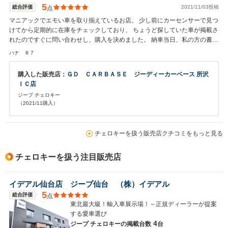
5
総合評価
2021/11/03投稿
点
マニアックでエモい車を取り揃えているお店。 少し前にカーセンサーで見つ
けてから定期的に在庫をチェックしており、 ちょうど探していた車が掲載さ
れたのですぐに問い合わせし、購入を決めました。 納車当日、私の方の書類
ミスにより名義変更ができないというトラブルが発生しましたが、迅速な対
ハナ ８７
応をしていただき無事予定通り納車していただけました。 小さなお店ですが
細かな点にも気が利きとても親切なお店です。 今後もよろしくお願いしま
購入した販売店：
ＧＤ ＣＡＲＢＡＳＥ ジーディーカーベース 所沢
す！
ＩＣ店
ジープ チェロキー
（2021/11購入）
チェロキーを扱う販売店クチコミをもっと見る
チェロキーを扱う注目販売店
イデアル仙台店 ジープ仙台 （株）イデアル
5
総合評価
点
東北最大級！輸入車展示場！～正規ディーラーが提案
する愛車選び
4
ジープ チェロキーの
掲載台数
台