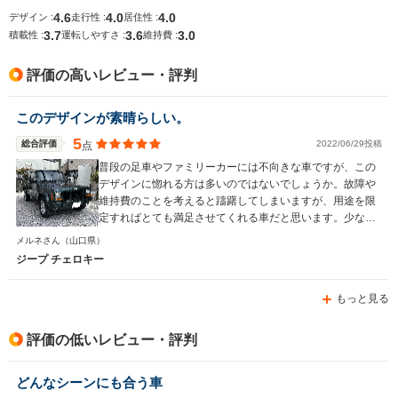
└高速道路:14.2～
4.6
4.0
4.0
デザイン :
走行性 :
居住性 :
14.6km/L
3.7
3.6
3.0
積載性 :
運転しやすさ :
維持費 :
排気量
2359cc
1998～2359cc
2382cc
評価の高いレビュー・評判
駆動方式
FF、4WD
4WD、FF
4WD
このデザインが素晴らしい。
5
総合評価
2022/06/29投稿
点
普段の足車やファミリーカーには不向きな車ですが、この
デザインに惚れる方は多いのではないでしょうか。故障や
維持費のことを考えると躊躇してしまいますが、用途を限
定すればとても満足させてくれる車だと思います。少なく
とも、買って損した！ということは無いと思いますよ。
メルネさん
（山口県）
ジープ チェロキー
もっと見る
評価の低いレビュー・評判
どんなシーンにも合う車