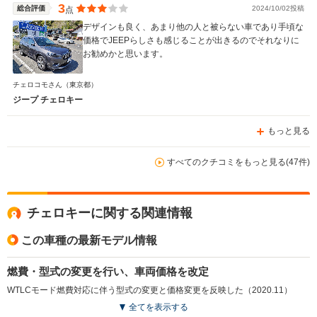
3
総合評価
2024/10/02投稿
点
デザインも良く、あまり他の人と被らない車であり手頃な
価格でJEEPらしさも感じることが出きるのでそれなりに
お勧めかと思います。
チェロコモさん
（東京都）
ジープ チェロキー
もっと見る
すべてのクチコミをもっと見る(47件)
チェロキーに関する関連情報
この車種の最新モデル情報
燃費・型式の変更を行い、車両価格を改定
WTLCモード燃費対応に伴う型式の変更と価格変更を反映した（2020.11）
全てを表示する