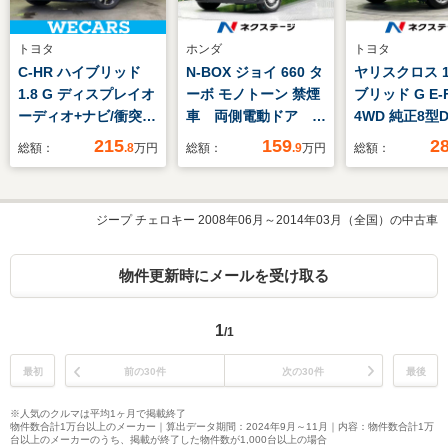
トヨタ
ホンダ
トヨタ
C-HR ハイブリッド
N-BOX ジョイ 660 タ
ヤリスクロス 1
1.8 G ディスプレイオ
ーボ モノトーン 禁煙
ブリッド G E-F
ーディオ+ナビ/衝突安
車 両側電動ドア ホ
4WD 純正8型
全装置/車線逸脱防止
ンダセンシング アダ
ックカメラ 
215
159
2
総額：
.8
万円
総額：
.9
万円
総額：
支援システム/シート
プティブクルーズ 踏
装置 レーダ
ハーフレザー/ドライ
み間違い防止装置 タ
ズ 禁煙車 
ブレコーダー 前後/ヘ
ーボ シートヒータ
ンサー レー
ジープ チェロキー 2008年06月～2014年03月（全国）の中古車
ッドランプ
ー LEDヘッド 電動
プ スマー
LED/Bluetooth接
パーキングブレーキ
ETC2.0 純
続/EBD付ABS
スマートキー オート
ートハイビー
物件更新時にメールを受け取る
ライト/エアコン 電
進抑制機能 
動格納ミラー
進告知
1
/1
最初
前の30件
次の30件
最後
※人気のクルマは平均1ヶ月で掲載終了
物件数合計1万台以上のメーカー｜算出データ期間：2024年9月～11月｜内容：物件数合計1万
台以上のメーカーのうち、掲載が終了した物件数が1,000台以上の場合