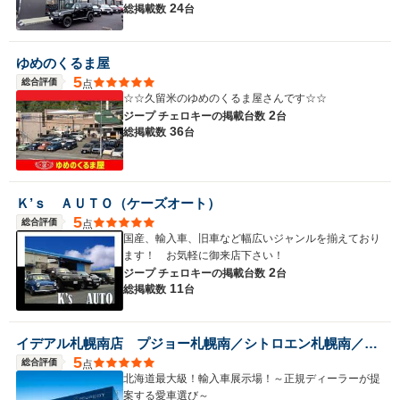
24
総掲載数
台
ゆめのくるま屋
5
総合評価
点
☆☆久留米のゆめのくるま屋さんです☆☆
2
ジープ チェロキーの
掲載台数
台
36
総掲載数
台
Ｋ’ｓ ＡＵＴＯ（ケーズオート）
5
総合評価
点
国産、輸入車、旧車など幅広いジャンルを揃えており
ます！ お気軽に御来店下さい！
2
ジープ チェロキーの
掲載台数
台
11
総掲載数
台
イデアル札幌南店 プジョー札幌南／シトロエン札幌南／ＤＳ ＳＴＯＲＥ札幌 （株）イデアル
5
総合評価
点
北海道最大級！輸入車展示場！～正規ディーラーが提
案する愛車選び～