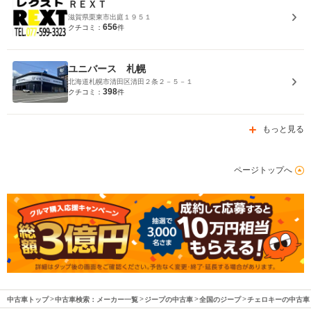
ＲＥＸＴ
滋賀県栗東市出庭１９５１
656
クチコミ：
件
ユニバース 札幌
北海道札幌市清田区清田２条２－５－１
398
クチコミ：
件
もっと見る
ページトップへ
中古車トップ
中古車検索：メーカー一覧
ジープの中古車
全国のジープ
チェロキーの中古車