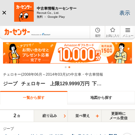
中古車情報カーセンサー
表示
Recruit Co., Ltd.
無料 － Google Play
履歴
お気に入り
メニュー
チェロキー(2008年06月～2014年03月)の中古車・中古車情報
ジープ チェロキー 上限129.9999万円 下限120万円
一覧から探す
地図から探す
更新時に
2
絞り込み
並べ替え
台
メール受信
ジープ