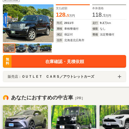
支払総額
本体価格
128.
118.
5
5
万円
万円
年式
2011
年
走行
9.2
万km
車検
車検整備付
修復
なし
保証
保証付
整備
法定整備付
住所
北海道北広島市
無
在庫確認・見積依頼
料
販売店：
ＯＵＴＬＥＴ ＣＡＲＳ／アウトレットカーズ
あなたにおすすめの中古車
［PR］