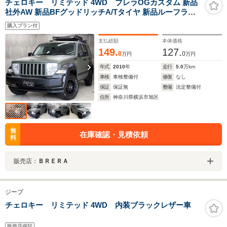
チェロキー リミテッド 4WD ブレラOGカスタム 新品
社外AW 新品BFグッドリッチA/Tタイヤ 新品ルーフラッ
ク マットブラック塗分 本革シート シートヒーター&メモ
購入プラン付
リ機能付 社外ナビ バックカメラ サイドカメラ クルコ
ン キーレス
支払総額
本体価格
149.
127.
8
0
万円
万円
年式
2010
年
走行
5.0
万km
車検
車検整備付
修復
なし
保証
保証無
整備
法定整備付
住所
神奈川県横浜市旭区
無
在庫確認・見積依頼
料
販売店：
ＢＲＥＲＡ
ジープ
チェロキー リミテッド 4WD 内装ブラックレザー車
販売店保証