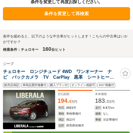
条件を変更して再度お探しください。
条件を変更して再検索
条件を緩めると、以下のような中古車がヒットします！こちらの中古車はいか
がですか？
160
検索条件：チェロキー
台ヒット
ジープ
チェロキー ロンジチュード 4WD ワンオーナー ナ
ビ バックカメラ TV CarPlay 黒革 シートヒータ
ー 電動シート 電動リアゲート ACC LKA BSM
販売店保証
車両品質評価書付
購入プラン付
オンライン相談可
360°画像付
LEDヘッドライト ETC2.0
支払総額
本体価格
194.
183.
8
3
万円
万円
年式
2021
年
走行
6.6
万km
車検
車検整備付
修復
なし
保証
保証付
整備
法定整備付
住所
群馬県前橋市