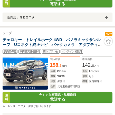
無
電話する
料
販売店：
ＮＥＸＴＡ
ジープ
NEW
チェロキー トレイルホーク 4WD パノラミックサンル
ーフ Uコネクト純正ナビ バックカメラ アダプティブ
クルーズコントロール ハーフレザーシート パワーシ
販売店保証
車両品質評価書付
購入プラン付
オンライン相談可
ート パワーバックドア HIDヘッドライト
支払総額
本体価格
158.
142.
3
8
万円
万円
年式
2016
年
走行
5.1
万km
車検
'28/03
修復
なし
保証
保証付
整備
法定整備付
住所
北海道札幌市清田区
今すぐ在庫確認・見積依頼
無
電話する
料
カーセンサーアフター保証が付けられます