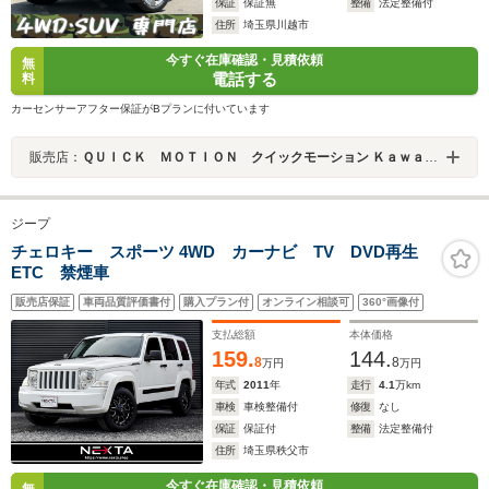
保証
保証無
整備
法定整備付
住所
埼玉県川越市
今すぐ在庫確認・見積依頼
無
電話する
料
カーセンサーアフター保証がBプランに付いています
販売店：
ＱＵＩＣＫ ＭＯＴＩＯＮ クイックモーション Ｋａｗａｇｏｅ ～４ＷＤ・ＳＵＶ専門店～
ジープ
チェロキー スポーツ 4WD カーナビ TV DVD再生
ETC 禁煙車
販売店保証
車両品質評価書付
購入プラン付
オンライン相談可
360°画像付
支払総額
本体価格
159.
144.
8
8
万円
万円
年式
2011
年
走行
4.1
万km
車検
車検整備付
修復
なし
保証
保証付
整備
法定整備付
住所
埼玉県秩父市
今すぐ在庫確認・見積依頼