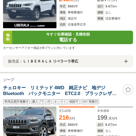
8
7
万円
万円
年式
2021
年
走行
3.4
万km
車検
車検整備付
修復
なし
保証
保証付
整備
法定整備付
住所
北海道帯広市
今すぐ在庫確認・見積依頼
無
電話する
料
カーセンサーアフター保証がBプランに付いています
販売店：
ＬＩＢＥＲＡＬＡ リベラーラ帯広
ジープ
チェロキー リミテッド 4WD 純正ナビ 地デジ
Bluetooth バックモニター ETC2.0 ブラックレザー
シート パワーシート シートヒーター パワーバック
車両品質評価書付
購入プラン付
オンライン相談可
360°画像付
ドア コーナーセンサー アルミ ルーフレール スマ
ートキー スペア 記録簿 4WD
支払総額
本体価格
216
199.
9
万円
万円
年式
2021
年
走行
5.2
万km
車検
車検整備付
修復
なし