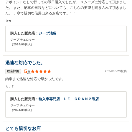
アポイントなしで行っての即日購入でしたが、 スムーズに対応して頂きまし
た。 また、納車の日程などについても、こちらの要望も聞き入れて頂きまし
た。 丁寧で親切な信用出来るお店です。^_^
タカ
購入した販売店：
ジープ池袋
ジープ チェロキー
（2024/06購入）
迅速な対応でした。
5
総合評価
2024/03/23投稿
点
納車まで迅速な対応で早かったです。
Ａ．Ｔ
購入した販売店：
輸入車専門店 ＬＥ ＧＲＡＮ２号店
ジープ チェロキー
（2024/03購入）
とても親切なお店