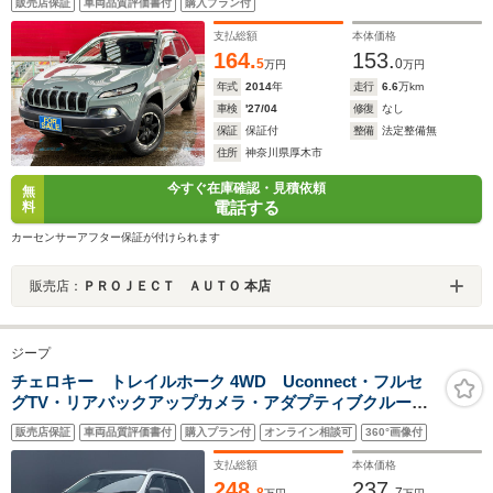
販売店保証
車両品質評価書付
購入プラン付
支払総額
本体価格
164.
153.
5
0
万円
万円
年式
2014
年
走行
6.6
万km
車検
'27/04
修復
なし
保証
保証付
整備
法定整備無
住所
神奈川県厚木市
今すぐ在庫確認・見積依頼
無
電話する
料
カーセンサーアフター保証が付けられます
販売店：
ＰＲＯＪＥＣＴ ＡＵＴＯ 本店
ジープ
チェロキー トレイルホーク 4WD Uconnect・フルセ
グTV・リアバックアップカメラ・アダプティブクルーズ
コントロール・ヒルディセントコントロール・オフロー
販売店保証
車両品質評価書付
購入プラン付
オンライン相談可
360°画像付
ドサスペンション・ETC2.0・LEDヘッドランプ・純正17
インチアルミ
支払総額
本体価格
248.
237.