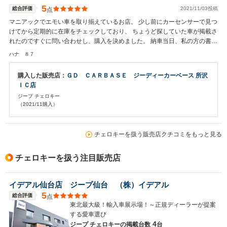
5
総合評価
2021/11/03投稿
点
マニアックでエモい車を取り揃えているお店。 少し前にカーセンサーで見つ
けてから定期的に在庫をチェックしており、 ちょうど探していた車が掲載さ
れたのですぐに問い合わせし、購入を決めました。 納車当日、私の方の書類
ミスにより名義変更ができないというトラブルが発生しましたが、迅速な対
ハナ ８７
応をしていただき無事予定通り納車していただけました。 小さなお店ですが
細かな点にも気が利きとても親切なお店です。 今後もよろしくお願いしま
購入した販売店：
ＧＤ ＣＡＲＢＡＳＥ ジーディーカーベース 所沢
す！
ＩＣ店
ジープ チェロキー
（2021/11購入）
チェロキーを扱う販売店クチコミをもっと見る
チェロキーを扱う注目販売店
イデアル仙台店 ジープ仙台 （株）イデアル
5
総合評価
点
東北最大級！輸入車展示場！～正規ディーラーが提案
する愛車選び
4
ジープ チェロキーの
掲載台数
台