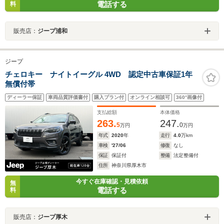
電話する
料
販売店：
ジープ浦和
ジープ
チェロキー ナイトイーグル 4WD 認定中古車保証1年
無償付帯
ディーラー保証
車両品質評価書付
購入プラン付
オンライン相談可
360°画像付
支払総額
本体価格
263.
247.
5
0
万円
万円
年式
2020
年
走行
4.0
万km
車検
'27/06
修復
なし
保証
保証付
整備
法定整備付
住所
神奈川県厚木市
今すぐ在庫確認・見積依頼
無
電話する
料
販売店：
ジープ厚木