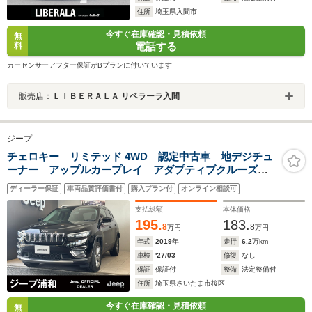
住所
埼玉県入間市
今すぐ在庫確認・見積依頼
無
電話する
料
カーセンサーアフター保証がBプランに付いています
販売店：
ＬＩＢＥＲＡＬＡ リベラーラ入間
ジープ
チェロキー リミテッド 4WD 認定中古車 地デジチュ
ーナー アップルカープレイ アダプティブクルーズコ
ントロール シートヒーター シートエアコン
ディーラー保証
車両品質評価書付
購入プラン付
オンライン相談可
Bluetooth接続
支払総額
本体価格
195.
183.
8
8
万円
万円
年式
2019
年
走行
6.2
万km
車検
'27/03
修復
なし
保証
保証付
整備
法定整備付
住所
埼玉県さいたま市桜区
今すぐ在庫確認・見積依頼
無