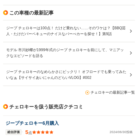
この車種の最新記事
ジープ チェロキーは100点！ だけど乗れない……そのワケは？【BBQ芸
人・たけだバーベキューのナイスなバーべカーを探せ！】第9話
モデル 市川紗椰が1999年式のジープ チェロキーを前にして、マニアッ
クなエピソードを語る
ジープ チェロキーのなめらかさにビックリ！ オフロードでも乗ってみた
いなぁ【サイサイあいにゃんのどらいVLOG】#002
チェロキーの最新記事一覧
チェロキーを扱う販売店クチコミ
ジープチェロキー6月購入
5
総合評価
2024/06/30投稿
点