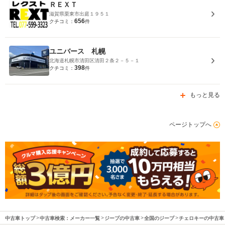
ＲＥＸＴ
滋賀県栗東市出庭１９５１
656
クチコミ：
件
ユニバース 札幌
北海道札幌市清田区清田２条２－５－１
398
クチコミ：
件
もっと見る
ページトップへ
中古車トップ
中古車検索：メーカー一覧
ジープの中古車
全国のジープ
チェロキーの中古車