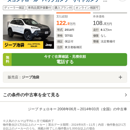
Carplay アンドロイドオート ドライブレコーダー
ディーラー保証
車両品質評価書付
購入プラン付
オンライン相談可
支払総額
本体価格
122.
108.
9
8
万円
万円
年式
2014
年
走行
8.1
万km
車検
'27/11
修復
なし
保証
保証付
整備
法定整備付
住所
東京都板橋区
今すぐ在庫確認・見積依頼
無
電話する
料
販売店：
ジープ池袋
この条件の中古車を全て見る
ジープ チェロキー 2008年06月～2014年03月（全国）の中古車
※人気のクルマは平均1ヶ月で掲載終了
物件数合計1万台以上のメーカー｜算出データ期間：2024年9月～11月｜内容：物件数合計1万
台以上のメーカーのうち、掲載が終了した物件数が1,000台以上の場合