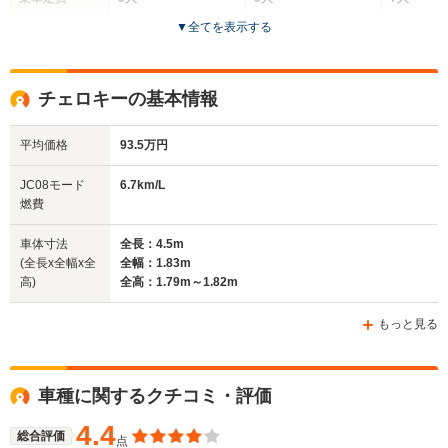
▼
全てを表示する
ドア数
5ドア
5ドア
5ドア
全高
全高
全
チェロキーの基本情報
1.64m～1.67m
1.67m
1.
平均価格
93.5万円
全幅
全幅
全幅
JC08モード
6.7km/L
サイズ
1.81m
1.81m
1.85m
燃費
全長
全長
(全長x全幅x全高)
4.4m～4.42m
4.42m～4.43m
4.
車体寸法
全長：4.5m
(全長x全幅x全
全幅：1.83m
高)
全高：1.79m～1.82m
ホイールベース
ホイールベース
ホイー
-m
-m
もっと見る
11.5～11.8km/L
└市街地:7.7～
車種に関するクチコミ・評価
7.8km/L
WLTCモード
└郊外:11.9～
-
-
燃費
4.4
12.5km/L
総合評価
点