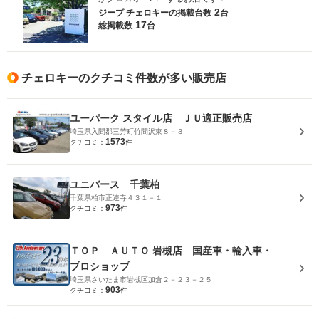
2
ジープ チェロキーの
掲載台数
台
17
総掲載数
台
チェロキーのクチコミ件数が多い販売店
ユーパーク スタイル店 ＪＵ適正販売店
埼玉県入間郡三芳町竹間沢東８－３
1573
クチコミ：
件
ユニバース 千葉柏
千葉県柏市正連寺４３１－１
973
クチコミ：
件
ＴＯＰ ＡＵＴＯ 岩槻店 国産車・輸入車・
プロショップ
埼玉県さいたま市岩槻区加倉２－２３－２５
903
クチコミ：
件