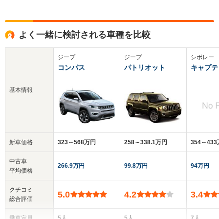
よく一緒に検討される車種を比較
ジープ
ジープ
シボレー
コンパス
パトリオット
キャプテ
基本情報
新車価格
323～568万円
258～338.1万円
354～43
中古車
266.9万円
99.8万円
94万円
平均価格
クチコミ
5.0
4.2
3.4
総合評価
乗車定員
5人
5人
7人