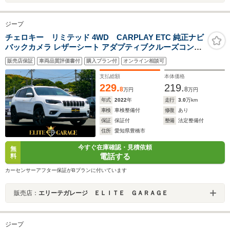
ジープ
チェロキー リミテッド 4WD CARPLAY ETC 純正ナビ
バックカメラ レザーシート アダプティブクルーズコント
ロール 禁煙車 地デジ シートヒーター メモリシート パワ
販売店保証
車両品質評価書付
購入プラン付
オンライン相談可
ーシート
支払総額
本体価格
229.
219.
8
8
万円
万円
年式
2022
年
走行
3.0
万km
車検
車検整備付
修復
あり
保証
保証付
整備
法定整備付
住所
愛知県豊橋市
今すぐ在庫確認・見積依頼
無
電話する
料
カーセンサーアフター保証がBプランに付いています
販売店：
エリーテガレージ ＥＬＩＴＥ ＧＡＲＡＧＥ
ジープ