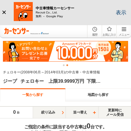
中古車情報カーセンサー
表示
Recruit Co., Ltd.
無料 － Google Play
履歴
お気に入り
メニュー
チェロキー(2008年06月～2014年03月)の中古車・中古車情報
ジープ チェロキー 上限39.9999万円 下限30万円
一覧から探す
地図から探す
更新時に
0
絞り込み
並べ替え
台
メール受信
0
ご指定の条件に該当する中古車は
台です。