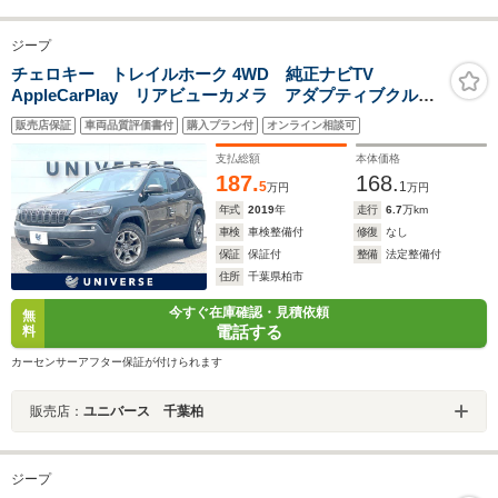
ジープ
チェロキー トレイルホーク 4WD 純正ナビTV
AppleCarPlay リアビューカメラ アダプティブクルー
ズ ハーフレザーシート パワーシート LEDヘッド
販売店保証
車両品質評価書付
購入プラン付
オンライン相談可
パワーバックドア 純正17インチAW プライバシーガラ
ス ETC 禁煙
支払総額
本体価格
187.
168.
5
1
万円
万円
年式
2019
年
走行
6.7
万km
車検
車検整備付
修復
なし
保証
保証付
整備
法定整備付
住所
千葉県柏市
今すぐ在庫確認・見積依頼
無
電話する
料
カーセンサーアフター保証が付けられます
販売店：
ユニバース 千葉柏
ジープ