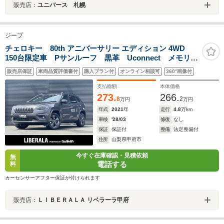
販売店：
ユニバース 札幌
ジープ
チェロキー 80th アニバーサリー エディション 4WD
150台限定車 Pサンルーフ 黒革 Uconnect メモリナ
ビ Bカメラ フルセグ カープレイ Pシート シート
販売店保証
車両品質評価書付
購入プラン付
オンライン相談可
360°画像付
H ベンチL ACC BSA LKA LED AHビーム Pバ
ックドア 専用18AW
支払総額
本体価格
273.
266.
8
2
万円
万円
年式
2021
年
走行
4.8
万km
車検
'28/03
修復
なし
保証
保証付
整備
法定整備付
住所
山梨県甲府市
今すぐ在庫確認・見積依頼
無
電話する
料
カーセンサーアフター保証が付けられます
販売店：
ＬＩＢＥＲＡＬＡ リベラーラ甲府