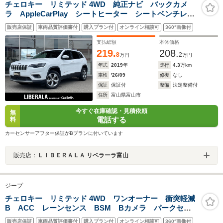
チェロキー リミテッド 4WD 純正ナビ バックカメ
ラ AppleCarPlay シートヒーター シートベンチレー
ション BSM 前後ドラレコ ETC2.0 電動テールゲー
販売店保証
車両品質評価書付
購入プラン付
オンライン相談可
360°画像付
ト パドルシフト ACC アイドリングストップ 横滑
り防止
支払総額
本体価格
219.
208.
8
2
万円
万円
年式
2019
年
走行
4.3
万km
車検
'26/09
修復
なし
保証
保証付
整備
法定整備付
住所
富山県富山市
今すぐ在庫確認・見積依頼
無
電話する
料
カーセンサーアフター保証がBプランに付いています
販売店：
ＬＩＢＥＲＡＬＡ リベラーラ富山
ジープ
チェロキー リミテッド 4WD ワンオーナー 衝突軽減
B ACC レーンセンス BSM Bカメラ パークセン
ス 黒革 シートヒーター ベンチレーション パワー
販売店保証
車両品質評価書付
購入プラン付
オンライン相談可
360°画像付