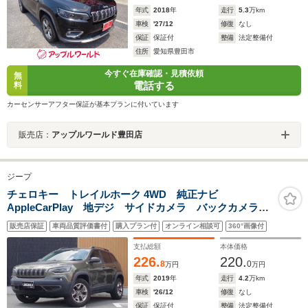
年式
2018
年
走行
5.3
万km
車検
'27/12
修復
なし
保証
保証付
整備
法定整備付
住所
愛知県豊田市
今すぐ在庫確認・見積依頼
無
電話する
料
カーセンサーアフター保証が基本プランに付いています
販売店：
アップルワールド豊田店
ジープ
チェロキー トレイルホーク 4WD 純正ナビ
AppleCarPlay 地デジ サイドカメラ バックカメラ
半革 パワーシート ETC ドライブレコーダー
販売店保証
車両品質評価書付
購入プラン付
オンライン相談可
360°画像付
ACC パワーバックドア 純正17インチアルミホイール
LEDライト ルーフレール アイドリングストップ
支払総額
本体価格
226.
220.
8
0
万円
万円
年式
2019
年
走行
4.2
万km
車検
'26/12
修復
なし
保証
保証付
整備
法定整備付