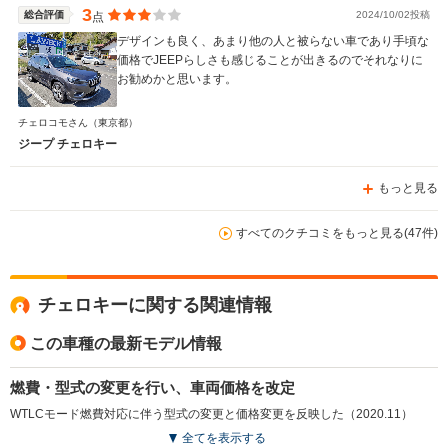
3
総合評価
2024/10/02投稿
点
デザインも良く、あまり他の人と被らない車であり手頃な
価格でJEEPらしさも感じることが出きるのでそれなりに
お勧めかと思います。
チェロコモさん
（東京都）
ジープ チェロキー
もっと見る
すべてのクチコミをもっと見る(47件)
チェロキーに関する関連情報
この車種の最新モデル情報
燃費・型式の変更を行い、車両価格を改定
WTLCモード燃費対応に伴う型式の変更と価格変更を反映した（2020.11）
全てを表示する