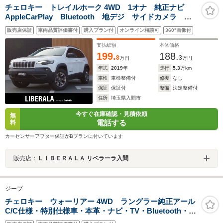
チェロキー トレイルホーク 4WD 1オナ 純正ナビ
AppleCarPlay Bluetooth 地デジ サイドカメラ バ
ックカメラ ハーフレザーシート パワーシート パワ
販売店保証
車両品質評価書付
購入プラン付
オンライン相談可
360°画像付
ーバックドア 純正17インチアルミホイール LEDヘッ
ドライト ETC コーナーセンサー!!
支払総額
本体価格
199.
188.
8
3
万円
万円
年式
2019
年
走行
5.3
万km
車検
車検整備付
修復
なし
保証
保証付
整備
法定整備付
住所
埼玉県入間市
今すぐ在庫確認・見積依頼
無
電話する
料
カーセンサーアフター保証がBプランに付いています
販売店：
ＬＩＢＥＲＡＬＡ リベラーラ入間
ジープ
チェロキー ウォーリアー 4WD ラングラー純正アール
C/C仕様・特別仕様車・本革・ナビ・TV・Bluetooth・
ETC・ドライブレコーダー