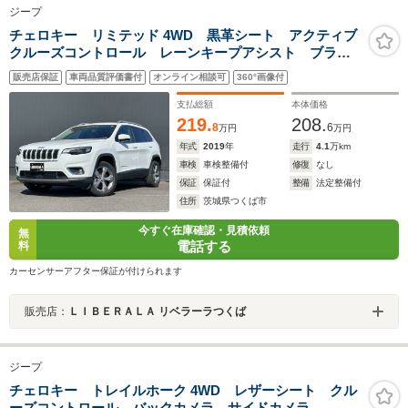
ジープ
チェロキー リミテッド 4WD 黒革シート アクティブ
クルーズコントロール レーンキープアシスト ブライ
ンドスポットモニター 純正ナビ 地デジ バックカメ
販売店保証
車両品質評価書付
オンライン相談可
360°画像付
ラ アップルカープレイ ETC パワーシート シート
ヒーター ベンチレーション
支払総額
本体価格
219.
208.
8
6
万円
万円
年式
2019
年
走行
4.1
万km
車検
車検整備付
修復
なし
保証
保証付
整備
法定整備付
住所
茨城県つくば市
今すぐ在庫確認・見積依頼
無
電話する
料
カーセンサーアフター保証が付けられます
販売店：
ＬＩＢＥＲＡＬＡ リベラーラつくば
ジープ
チェロキー トレイルホーク 4WD レザーシート クル
ーズコントロール バックカメラ サイドカメラ