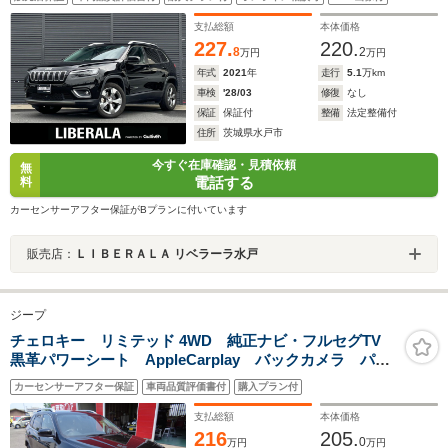
シート パワーテールゲート ナビ 12セグ CarPlay
USB LEDヘッドライト ドラレコ
支払総額
本体価格
227.
220.
8
2
万円
万円
年式
2021
年
走行
5.1
万km
車検
'28/03
修復
なし
保証
保証付
整備
法定整備付
住所
茨城県水戸市
今すぐ在庫確認・見積依頼
無
電話する
料
カーセンサーアフター保証がBプランに付いています
販売店：
ＬＩＢＥＲＡＬＡ リベラーラ水戸
ジープ
チェロキー リミテッド 4WD 純正ナビ・フルセグTV
黒革パワーシート AppleCarplay バックカメラ パワ
ーバックドア ETC 純正18インチAW スマートキ
カーセンサーアフター保証
車両品質評価書付
購入プラン付
ー パドルシフト クルコン フォグ
支払総額
本体価格
216
205.
0
万円
万円