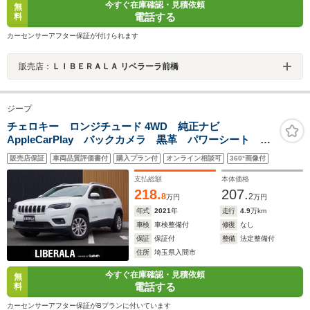
今すぐ在庫確認・見積依頼
無
電話する
料
カーセンサーアフター保証が付けられます
販売店：
ＬＩＢＥＲＡＬＡ リベラーラ前橋
ジープ
チェロキー ロンジチュード 4WD 純正ナビ
AppleCarPlay バックカメラ 黒革 パワーシート シ
ートヒーター パワーバックドア 純正17インチアルミ
販売店保証
車両品質評価書付
購入プラン付
オンライン相談可
360°画像付
ホイール LEDヘッドライト ETC コーナーセンサ
ー ドライブレコーダー アイドリングストップ
支払総額
本体価格
218.
207.
8
2
万円
万円
年式
2021
年
走行
4.9
万km
車検
車検整備付
修復
なし
保証
保証付
整備
法定整備付
住所
埼玉県入間市
今すぐ在庫確認・見積依頼
無
電話する
料
カーセンサーアフター保証がBプランに付いています