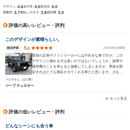
└高速道路:14.2～
4.6
4.0
4.0
デザイン :
走行性 :
居住性 :
14.6km/L
3.7
3.6
3.0
積載性 :
運転しやすさ :
維持費 :
排気量
2359cc
1998～2359cc
2382cc
評価の高いレビュー・評判
駆動方式
FF、4WD
4WD、FF
4WD
このデザインが素晴らしい。
5
総合評価
2022/06/29投稿
点
普段の足車やファミリーカーには不向きな車ですが、この
デザインに惚れる方は多いのではないでしょうか。故障や
維持費のことを考えると躊躇してしまいますが、用途を限
定すればとても満足させてくれる車だと思います。少なく
とも、買って損した！ということは無いと思いますよ。
メルネさん
（山口県）
ジープ チェロキー
もっと見る
評価の低いレビュー・評判
どんなシーンにも合う車