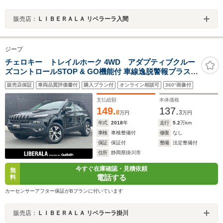
販売店：
ＬＩＢＥＲＡＬＡ リベラーラ入間
ジープ
チェロキー トレイルホーク 4WD アダプティブクルー
ズコントロールSTOP & GO機能付 車線逸脱警報プラス
前面衝突警報 ブラインドスポットモニター
販売店保証
車両品質評価書付
購入プラン付
オンライン相談可
360°画像付
ParkSense縦列並列パークアシスト.8.4インチ純正メモリ
ナビ ディスチャージヘッドライト
支払総額
本体価格
149.
137.
8
3
万円
万円
年式
2018
年
走行
5.2
万km
車検
車検整備付
修復
なし
保証
保証付
整備
法定整備付
住所
静岡県掛川市
今すぐ在庫確認・見積依頼
無
電話する
料
カーセンサーアフター保証がBプランに付いています
販売店：
ＬＩＢＥＲＡＬＡ リベラーラ掛川