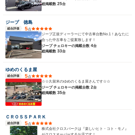
25
総掲載数
台
ジープ 徳島
5
総合評価
点
ジープ正規ディーラーにて中古車台数No.1！あなたに
合った中古車をご提案致します！
4
ジープ チェロキーの
掲載台数
台
33
総掲載数
台
ゆめのくるま屋
5
総合評価
点
☆☆久留米のゆめのくるま屋さんです☆☆
2
ジープ チェロキーの
掲載台数
台
35
総掲載数
台
ＣＲＯＳＳＰＡＲＫ
5
総合評価
点
株式会社クロスパークは『楽しいヒト・コト・モノ』
がクロスオーバーするお店です！