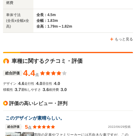
燃費
全長
全長
(全長x全幅x全高)
4.4m～4.42m
4.42m～4.43m
4.
車体寸法
全長：4.5m
(全長x全幅x全
全幅：1.83m
高)
全高：1.79m～1.82m
ホイールベース
ホイールベース
ホイー
-m
-m
もっと見る
11.5～11.8km/L
└市街地:7.7～
車種に関するクチコミ・評価
7.8km/L
WLTCモード
└郊外:11.9～
-
-
燃費
4.4
12.5km/L
総合評価
点
└高速道路:14.2～
4.6
4.0
4.0
デザイン :
走行性 :
居住性 :
14.6km/L
3.7
3.6
3.0
積載性 :
運転しやすさ :
維持費 :
排気量
2359cc
1998～2359cc
2382cc
評価の高いレビュー・評判
駆動方式
FF、4WD
4WD、FF
4WD
このデザインが素晴らしい。
5
総合評価
2022/06/29投稿
点
普段の足車やファミリーカーには不向きな車ですが、この