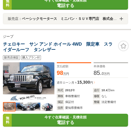
今すぐ在庫確認・見積依頼
無
電話する
料
販売店：
ベーシックモータース ミニバン・ＳＵＶ専門店 株式会社ファインデール
ジープ
チェロキー サン アンド ホイール 4WD 限定車 スラ
イダールーフ タンレザー
販売店保証
購入プラン付
支払総額
本体価格
98
85.
0
万円
万円
15,300
通常ローン
月々
円
年式
2012
年
走行
10.4
万km
車検
車検整備付
修復
なし
保証
保証付
整備
法定整備付
住所
愛知県豊橋市
今すぐ在庫確認・見積依頼
無
電話する
料