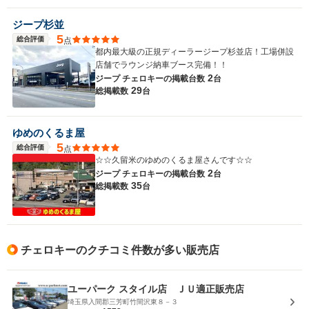
ジープ杉並
5
総合評価
点
都内最大級の正規ディーラージープ杉並店！工場併設
店舗でラウンジ納車ブース完備！！
2
ジープ チェロキーの
掲載台数
台
29
総掲載数
台
ゆめのくるま屋
5
総合評価
点
☆☆久留米のゆめのくるま屋さんです☆☆
2
ジープ チェロキーの
掲載台数
台
35
総掲載数
台
チェロキーのクチコミ件数が多い販売店
ユーパーク スタイル店 ＪＵ適正販売店
埼玉県入間郡三芳町竹間沢東８－３