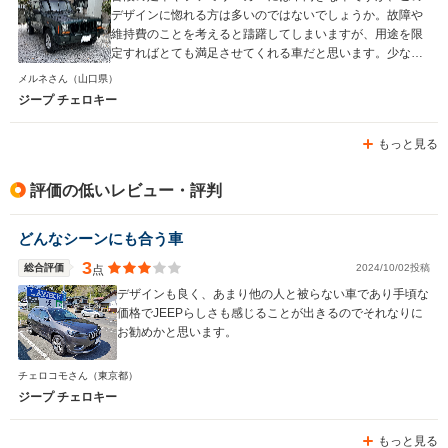
デザインに惚れる方は多いのではないでしょうか。故障や
維持費のことを考えると躊躇してしまいますが、用途を限
定すればとても満足させてくれる車だと思います。少なく
とも、買って損した！ということは無いと思いますよ。
メルネさん
（山口県）
ジープ チェロキー
もっと見る
評価の低いレビュー・評判
どんなシーンにも合う車
3
総合評価
2024/10/02投稿
点
デザインも良く、あまり他の人と被らない車であり手頃な
価格でJEEPらしさも感じることが出きるのでそれなりに
お勧めかと思います。
チェロコモさん
（東京都）
ジープ チェロキー
もっと見る