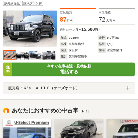
TVフルセグ Bluetooth バックカメラ ETC キーレ
販売店保証
購入プラン付
ス KEEELERホイール オープンカントリートーヨータ
イヤ
支払総額
本体価格
87
72.
0
万円
万円
15,500
通常ローン
月々
円
年式
2010
年
走行
9.2
万km
車検
車検整備付
修復
なし
保証
保証付
整備
法定整備付
住所
愛知県豊橋市
今すぐ在庫確認・見積依頼
無
電話する
料
販売店：
Ｋ’ｓ ＡＵＴＯ（ケーズオート）
あなたにおすすめの中古車
［PR］