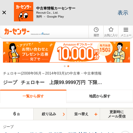
中古車情報カーセンサー
表示
Recruit Co., Ltd.
無料 － Google Play
履歴
お気に入り
メニュー
チェロキー(2008年06月～2014年03月)の中古車・中古車情報
ジープ チェロキー 上限99.9999万円 下限90万円 上限2012年
一覧から探す
地図から探す
更新時に
6
絞り込み
並べ替え
台
メール受信
ジープ