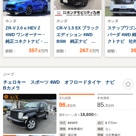
ホンダ
ホンダ
ホンダ
ZR-V 2.0 e:HEV Z
CR-V 1.5 EX ブラック
ステップワゴン 
4WD ワンオーナー・
エディション 4WD
パーダ 4WD 
純正コネクトナビ・
BSM 純正ナビ フ
クトナビ 社
ETC2.0車載器・マル
ルセグ ETC サンル
ラレコ リア
357
267
3
総額：
.8
万円
総額：
.5
万円
総額：
チビューカメラシステ
ーフ
フルセグ パ
ム・前席パワーシー
ト ETC
ト・前後席シートヒー
ジープ
ター・プレミアムサウ
ンドシステム・パワー
チェロキー スポーツ 4WD オフロードタイヤ ナビ
Bカメラ
テールゲート
支払総額
本体価格
96.
85.
8
5
万円
万円
18,600
通常ローン
月々
円
年式
2010
年
走行
6.7
万km
車検
車検整備付
修復
なし
保証
保証無
整備
法定整備付