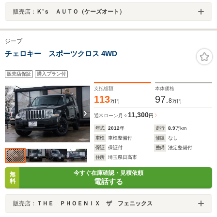
販売店：
Ｋ’ｓ ＡＵＴＯ（ケーズオート）
ジープ
チェロキー スポーツクロス 4WD
販売店保証
購入プラン付
支払総額
本体価格
113
97.
8
万円
万円
11,300
通常ローン
月々
円
年式
2012
年
走行
8.9
万km
車検
車検整備付
修復
なし
保証
保証付
整備
法定整備付
住所
埼玉県日高市
今すぐ在庫確認・見積依頼
無
電話する
料
販売店：
ＴＨＥ ＰＨＯＥＮＩＸ ザ フェニックス