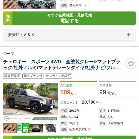
住所
群馬県太田市
今すぐ在庫確認・見積依頼
無
電話する
料
販売店：
Ａ＆Ｘ
ジープ
チェロキー スポーツ 4WD 全塗装グレー&マットブラ
ック/社外アルミ/マッドテレーンタイヤ/社外ナビ/フルセ
グTV/ETC/バックカメラ/ブラックエンブレム
販売店保証
購入プラン付
オンライン相談可
支払総額
本体価格
109
99.
0
万円
万円
20,700
通常ローン
月々
円
年式
2010
年
走行
6.9
万km
車検
'28/04
修復
なし
保証
保証付
整備
法定整備付
住所
福岡県筑紫野市