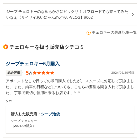
ジープ チェロキーのなめらかさにビックリ！ オフロードでも乗ってみた
いなぁ【サイサイあいにゃんのどらいVLOG】#002
チェロキーの最新記事一覧
チェロキーを扱う販売店クチコミ
ジープチェロキー6月購入
5
総合評価
2024/06/30投稿
点
アポイントなしで行っての即日購入でしたが、 スムーズに対応して頂きまし
た。 また、納車の日程などについても、こちらの要望も聞き入れて頂きまし
た。 丁寧で親切な信用出来るお店です。^_^
タカ
購入した販売店：
ジープ池袋
ジープ チェロキー
（2024/06購入）