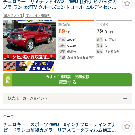
チェロキー リミテッド 4WD 4WD 社外ナビ バックカ
メラ ワンセグTV クルーズコントロール ヒルディセント
コントロール レザーシート パワーシート シートヒーター
購入プラン付
オンライン相談可
フロントフォグランプ ルーフレール 純正AW ETC ドラレ
コ キーレス
支払総額
本体価格
89
79.
0
万円
万円
年式
2009
年
走行
4.7
万km
車検
'26/10
修復
なし
保証
保証無
整備
法定整備無
住所
京都府京都市伏見区
今すぐ在庫確認・見積依頼
無
電話する
料
販売店：
カージョイント
ジープ
チェロキー スポーツ 4WD 9インチフローティングナ
ビ ドラレコ前後カメラ リアスモークフィルム施工