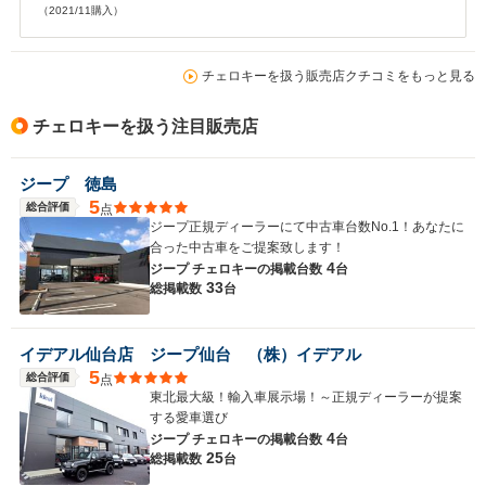
（2021/11購入）
チェロキーを扱う販売店クチコミをもっと見る
チェロキーを扱う注目販売店
ジープ 徳島
5
総合評価
点
ジープ正規ディーラーにて中古車台数No.1！あなたに
合った中古車をご提案致します！
4
ジープ チェロキーの
掲載台数
台
33
総掲載数
台
イデアル仙台店 ジープ仙台 （株）イデアル
5
総合評価
点
東北最大級！輸入車展示場！～正規ディーラーが提案
する愛車選び
4
ジープ チェロキーの
掲載台数
台
25
総掲載数
台