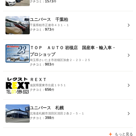
1573
クチコミ：
件
ユニバース 千葉柏
千葉県柏市正連寺４３１－１
973
クチコミ：
件
ＴＯＰ ＡＵＴＯ 岩槻店 国産車・輸入車・
プロショップ
埼玉県さいたま市岩槻区加倉２－２３－２５
903
クチコミ：
件
ＲＥＸＴ
滋賀県栗東市出庭１９５１
656
クチコミ：
件
ユニバース 札幌
北海道札幌市清田区清田２条２－５－１
398
クチコミ：
件
もっと見る