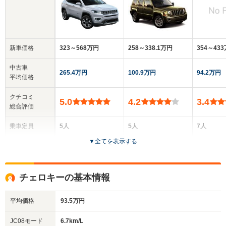
新車価格
323～568万円
258～338.1万円
354～43
中古車
265.4万円
100.9万円
94.2万円
平均価格
クチコミ
5.0
4.2
3.4
総合評価
乗車定員
5人
5人
7人
▼
全てを表示する
ドア数
5ドア
5ドア
5ドア
全高
全高
全
チェロキーの基本情報
1.64m～1.67m
1.67m
1.
平均価格
93.5万円
全幅
全幅
全幅
JC08モード
6.7km/L
サイズ
1.81m
1.81m
1.85m