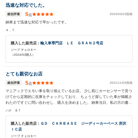
迅速な対応でした。
5
総合評価
2024/03/23投稿
点
納車まで迅速な対応で早かったです。
Ａ．Ｔ
購入した販売店：
輸入車専門店 ＬＥ ＧＲＡＮ２号店
ジープ チェロキー
（2024/03購入）
とても親切なお店
5
総合評価
2021/11/03投稿
点
マニアックでエモい車を取り揃えているお店。 少し前にカーセンサーで見つ
けてから定期的に在庫をチェックしており、 ちょうど探していた車が掲載さ
れたのですぐに問い合わせし、購入を決めました。 納車当日、私の方の書類
ミスにより名義変更ができないというトラブルが発生しましたが、迅速な対
ハナ ８７
応をしていただき無事予定通り納車していただけました。 小さなお店ですが
細かな点にも気が利きとても親切なお店です。 今後もよろしくお願いしま
購入した販売店：
ＧＤ ＣＡＲＢＡＳＥ ジーディーカーベース 所沢
す！
ＩＣ店
ジープ チェロキー