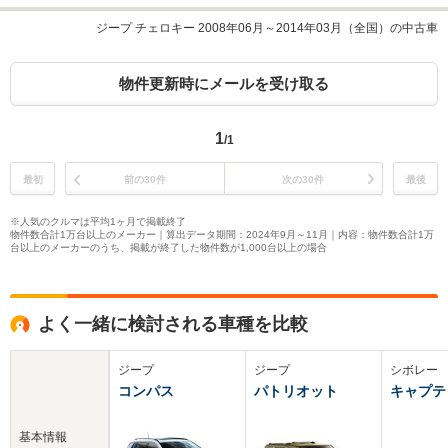
ジープ チェロキー 2008年06月～2014年03月（全国）の中古車
物件更新時にメールを受け取る
1
/1
最初
前の30件
次の30件
最後
※人気のクルマは平均1ヶ月で掲載終了
物件数合計1万台以上のメーカー｜算出データ期間：2024年9月～11月｜内容：物件数合計1万
台以上のメーカーのうち、掲載が終了した物件数が1,000台以上の場合
よく一緒に検討される車種を比較
ジープ
ジープ
シボレー
コンパス
パトリオット
キャプテ
基本情報