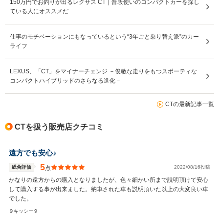
150万円でお釣りが出るレクサス CT｜普段使いのコンパクトカーを探し
ている人にオススメだ
仕事のモチベーションにもなっているという“3年ごと乗り替え派”のカー
ライフ
LEXUS、「CT」をマイナーチェンジ －俊敏な走りをもつスポーティな
コンパクトハイブリッドのさらなる進化－
CTの最新記事一覧
CTを扱う販売店クチコミ
遠方でも安心♪
5
総合評価
2022/08/16投稿
点
かなりの遠方からの購入となりましたが、色々細かい所まで説明頂けて安心
して購入する事が出来ました。納車された車も説明頂いた以上の大変良い車
でした。
９キッシー９