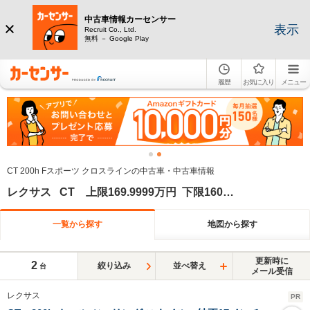
中古車情報カーセンサー
表示
Recruit Co., Ltd.
無料 － Google Play
履歴
お気に入り
メニュー
CT 200h Fスポーツ クロスラインの中古車・中古車情報
レクサス CT 上限169.9999万円 下限160万円
一覧から探す
地図から探す
更新時に
2
絞り込み
並べ替え
台
メール受信
レクサス
PR