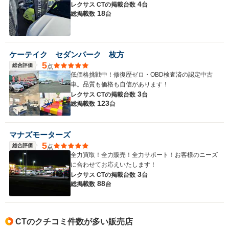
4
レクサス CTの
掲載台数
台
18
総掲載数
台
ケーテイク セダンパーク 枚方
5
総合評価
点
低価格挑戦中！修復歴ゼロ・OBD検査済の認定中古
車。品質も価格も自信があります！
3
レクサス CTの
掲載台数
台
123
総掲載数
台
マナズモーターズ
5
総合評価
点
全力買取！全力販売！全力サポート！お客様のニーズ
に合わせてお応えいたします！
3
レクサス CTの
掲載台数
台
88
総掲載数
台
CTのクチコミ件数が多い販売店