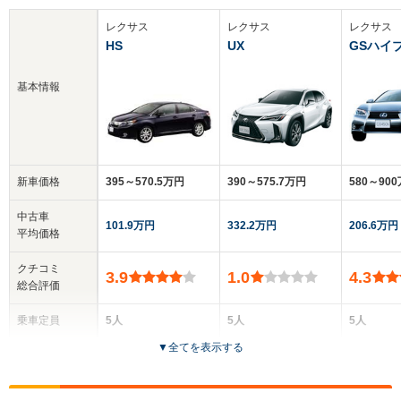
レクサス
レクサス
レクサス
HS
UX
GSハイ
基本情報
新車価格
395～570.5万円
390～575.7万円
580～90
中古車
101.9万円
332.2万円
206.6万円
平均価格
クチコミ
3.9
1.0
4.3
総合評価
乗車定員
5人
5人
5人
▼
全てを表示する
ドア数
4ドア
5ドア
4ドア