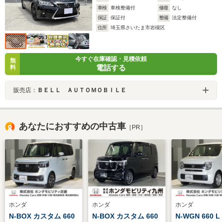
車検
車検整備付
修復
なし
保証
保証付
整備
法定整備付
住所
埼玉県さいたま市岩槻区
今すぐ在庫確認・見積依頼
無
電話する
料
販売店：
ＢＥＬＬ ＡＵＴＯＭＯＢＩＬＥ
あなたにおすすめの中古車
［PR］
ホンダ
ホンダ
ホンダ
N-BOX カスタム 660
N-BOX カスタム 660
N-WGN 660 