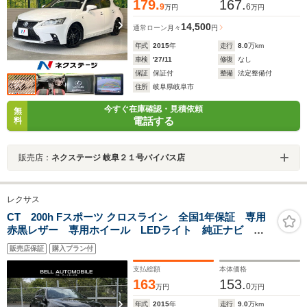
179.
167.
9
6
万円
万円
14,500
通常ローン
月々
円
年式
2015
年
走行
8.0
万km
車検
'27/11
修復
なし
保証
保証付
整備
法定整備付
住所
岐阜県岐阜市
今すぐ在庫確認・見積依頼
無
電話する
料
販売店：
ネクステージ 岐阜２１号バイパス店
レクサス
CT 200h Fスポーツ クロスライン 全国1年保証 専用
赤黒レザー 専用ホイール LEDライト 純正ナビ バ
ックカメラ
販売店保証
購入プラン付
支払総額
本体価格
163
153.
0
万円
万円
年式
2015
年
走行
9.0
万km