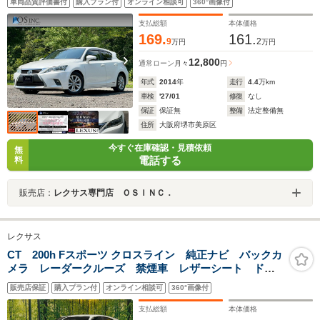
車両品質評価書付
購入プラン付
オンライン相談可
360°画像付
動格納ミラー/USB接続/LEDヘッドライト
支払総額
本体価格
169.
161.
9
2
万円
万円
12,800
通常ローン
月々
円
年式
2014
年
走行
4.4
万km
車検
'27/01
修復
なし
保証
保証無
整備
法定整備無
住所
大阪府堺市美原区
今すぐ在庫確認・見積依頼
無
電話する
料
販売店：
レクサス専門店 ＯＳＩＮＣ．
レクサス
CT 200h Fスポーツ クロスライン 純正ナビ バックカ
メラ レーダークルーズ 禁煙車 レザーシート ドラ
レコ コーナーセンサー スマートキー LEDヘッド
販売店保証
購入プラン付
オンライン相談可
360°画像付
ビルトインETC 18インチアルミ オートライト デュ
アルエアコン
支払総額
本体価格