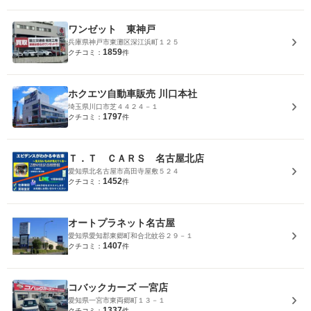
ワンゼット 東神戸
兵庫県神戸市東灘区深江浜町１２５
1859
クチコミ：
件
ホクエツ自動車販売 川口本社
埼玉県川口市芝４４２４－１
1797
クチコミ：
件
Ｔ．Ｔ ＣＡＲＳ 名古屋北店
愛知県北名古屋市高田寺屋敷５２４
1452
クチコミ：
件
オートプラネット名古屋
愛知県愛知郡東郷町和合北蚊谷２９－１
1407
クチコミ：
件
コバックカーズ 一宮店
愛知県一宮市東両郷町１３－１
1337
クチコミ：
件