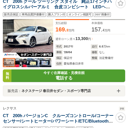
CT 200h クール ツーリング スタイル 純正17インチハ
イグロスシルバーアルミ 合皮コンビシート LEDヘッ
ドライト LEDデイライト LEDフロントフォグ メッ
販売店保証
車両品質評価書付
購入プラン付
オンライン相談可
360°画像付
キ加飾付スピンドルグリル 純正SDナビ パワーシー
ト シートヒーター 禁煙車
支払総額
本体価格
169.
157.
9
4
万円
万円
13,300
通常ローン
月々
円
年式
2017
年
走行
6.0
万km
車検
'28/04
修復
なし
保証
保証付
整備
法定整備付
住所
愛知県春日井市
今すぐ在庫確認・見積依頼
無
電話する
料
販売店：
ネクステージ 春日井セダン・スポーツ専門店
レクサス
PR
CT 200h バージョンC クルーズコントロール/コーナー
センサー/シートヒーター/パワーシート/ETC/Bluetooth/
バックカメラ/フルセグTV/純正ナビ/プッシュスタート/電