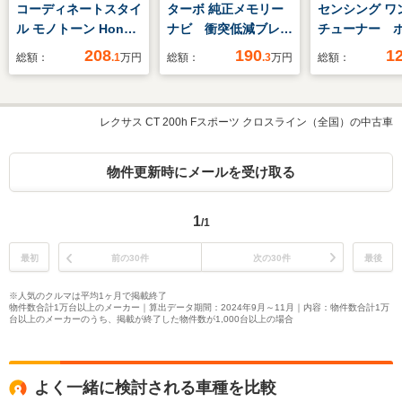
コーディネートスタイ
ターボ 純正メモリー
センシング ワ
ル モノトーン Honda
ナビ 衝突低減ブレー
チューナー 
認定中古車 U-
キ リアカメラ 両側
ンシング ク
208
190
1
総額：
.1
万円
総額：
.3
万円
総額：
selectPlemium2年保
電動スライドドア
ントロール E
証 禁煙車 デモカ
LEDヘッド 7速パド
アカメラ U-Se
ー 大画面純正ナ
ルシフト シートヒー
年間走行無制
レクサス CT 200h Fスポーツ クロスライン（全国）の中古車
ビ 全周囲カメラ
ター 純正15インチ
ホンダセンシング
アルミホイール ETC
LEDヘッドライト
物件更新時にメールを受け取る
ETC ドライブレコー
ダー
1
/1
最初
前の30件
次の30件
最後
※人気のクルマは平均1ヶ月で掲載終了
物件数合計1万台以上のメーカー｜算出データ期間：2024年9月～11月｜内容：物件数合計1万
台以上のメーカーのうち、掲載が終了した物件数が1,000台以上の場合
よく一緒に検討される車種を比較