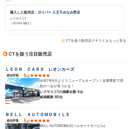
マナ。
購入した販売店：
ガリバー 八王子みなみ野店
レクサス CT
（2019/11購入）
CTを扱う販売店クチコミをもっと見る
CTを扱う注目販売店
ＬＥＯＮ ＣＡＲＳ レオンカーズ
5
総合評価
点
令和7年8月よりリニューアルオープン！在庫豊富で理
想の一台が見つかる！
6
レクサス CTの
掲載台数
台
80
総掲載数
台
ＢＥＬＬ ＡＵＴＯＭＯＢＩＬＥ
5
総合評価
点
BELL AUTOMOBILE(ベルオートモービル)