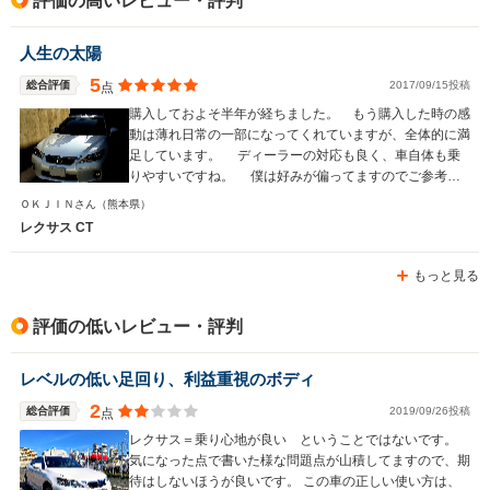
評価の高いレビュー・評判
駆動方式
FF
FF、4WD
FR
人生の太陽
5
総合評価
2017/09/15投稿
点
購入しておよそ半年が経ちました。 もう購入した時の感
動は薄れ日常の一部になってくれていますが、全体的に満
足しています。 ディーラーの対応も良く、車自体も乗
りやすいですね。 僕は好みが偏ってますのでご参考に
はならないかもしれませんが、国産ハイブリッド車にあり
ＯＫＪＩＮさん
（熊本県）
がちなプラスチック感があまりないのが魅力です。
レクサス CT
もっと見る
評価の低いレビュー・評判
レベルの低い足回り、利益重視のボディ
2
総合評価
2019/09/26投稿
点
レクサス＝乗り心地が良い ということではないです。
気になった点で書いた様な問題点が山積してますので、期
待はしないほうが良いです。 この車の正しい使い方は、