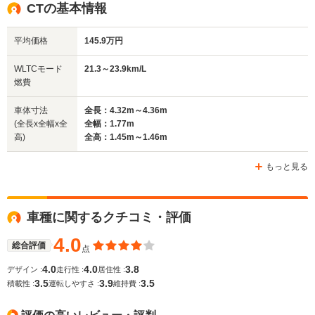
全高
全高
全
CTの基本情報
1.5m～1.51m
1.54m
1.
平均価格
145.9万円
全幅
全幅
全
WLTCモード
21.3～23.9km/L
サイズ
1.79m
1.84m
1.
燃費
全長
全長
(全長x全幅x全高)
4.7m～4.71m
4.5m
4.85m
車体寸法
全長：4.32m～4.36m
(全長x全幅x全
全幅：1.77m
高)
全高：1.45m～1.46m
ホイールベース
ホイールベース
ホイー
-m
-m
もっと見る
16.4～26.3km/L
└市街地:12.8～
車種に関するクチコミ・評価
25.1km/L
WLTCモード
-
└郊外:16.4～
-
燃費
4.0
28.7km/L
総合評価
点
└高速道路:18.7～
4.0
4.0
3.8
デザイン :
走行性 :
居住性 :
25.4km/L
3.5
3.9
3.5
積載性 :
運転しやすさ :
維持費 :
排気量
2362cc
1986cc
2493～34