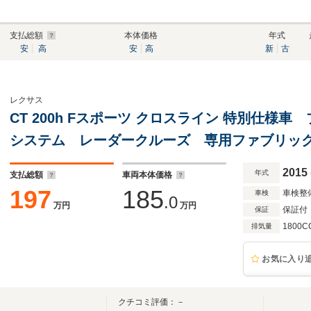
支払総額
本体価格
年式
安
高
安
高
新
古
レクサス
CT 200h Fスポーツ クロスライン 特別仕様
システム レーダークルーズ 専用ファブリック
クリアランスソナー LEDヘッドランプ 純正ナビT
2015
年式
支払総額
車両本体価格
カメラ
197
185
車検整
車検
.0
万円
万円
保証付
保証
1800C
排気量
お気に入り
クチコミ評価：－