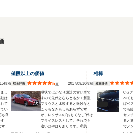
価
値段以上の価値
相棒
5
9/15投稿
2017/09/10投稿
総合評価
総合評価
点
ちまし
現状ではかなり設計の古い車で
Cセ
感動は
すので先代とならともかく新型
べて
くれて
プリウスと比較すると微妙なと
ばベスト
してい
ころもなきもしもあらずです
でも臨時用で
応も良
が、レクサスの”おもてなし”代は
センチまで
です
プライスレスとして、それでも
ると我
ますの
違いはやはりあります。私的に
でノ
もしれ
は静粛性とオーディオの出来は
なれ