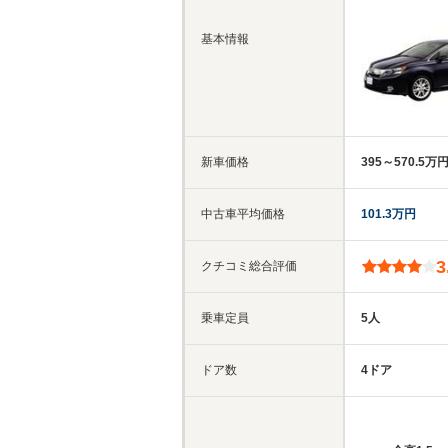
基本情報
新車価格
395～570.5万
中古車平均価格
101.3万円
3
クチコミ総合評価
乗車定員
5人
ドア数
4ドア