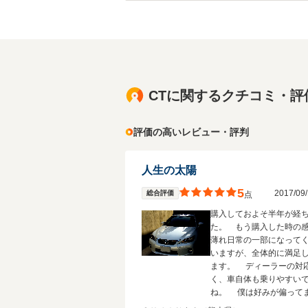
CTに関するクチコミ・評
評価の高いレビュー・評判
人生の太陽
5
2017/0
総合評価
点
購入しておよそ半年が経
た。 もう購入した時の
薄れ日常の一部になって
いますが、全体的に満足
ます。 ディーラーの対
く、車自体も乗りやすい
ね。 僕は好みが偏って
でご参考にはならないか