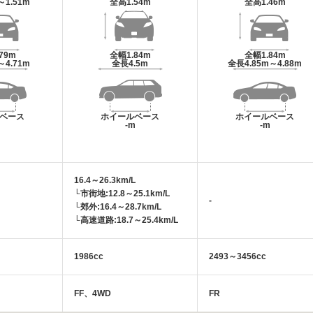
～1.51m
全高
1.54m
全高
1.46m
.79m
全幅
1.84m
全幅
1.84m
～4.71m
全長
4.5m
全長
4.85m～4.88m
ベース
ホイールベース
ホイールベース
m
-m
-m
16.4～26.3km/L
└市街地:12.8～25.1km/L
-
└郊外:16.4～28.7km/L
└高速道路:18.7～25.4km/L
1986cc
2493～3456cc
FF、4WD
FR