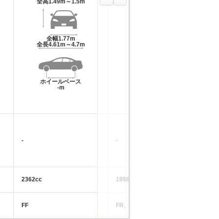
全高
1.49m～1.5m
全高
1.46m～1.47m
全幅
1.77m
全幅
1.84m
全長
4.61m～4.7m
全長
4.85m～4.88m
ホイールベース
ホイールベース
-m
-m
-
-
-
2362cc
1998～3456cc
34
FF
FR、4WD
4W