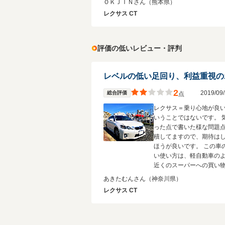
ＯＫＪＩＮさん
（熊本県）
ませんが、国産ハイブリ
レクサス CT
にありがちなプラスチッ
あまりないのが魅力です
評価の低いレビュー・評判
2
2019/0
総合評価
点
レクサス＝乗り心地が良
いうことではないです。 
った点で書いた様な問題
積してますので、期待は
ほうが良いです。 この車
い使い方は、軽自動車の
近くのスーパーへの買い
う程度がいいのではない
あきたむんさん
（神奈川県）
うか。
レクサス CT