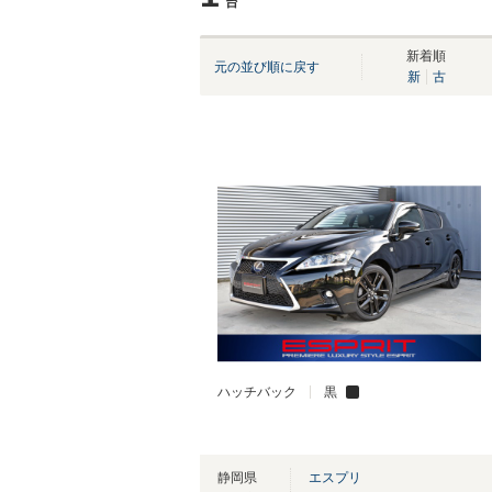
台
新着順
元の並び順に戻す
新
古
ハッチバック
黒
静岡県
エスプリ