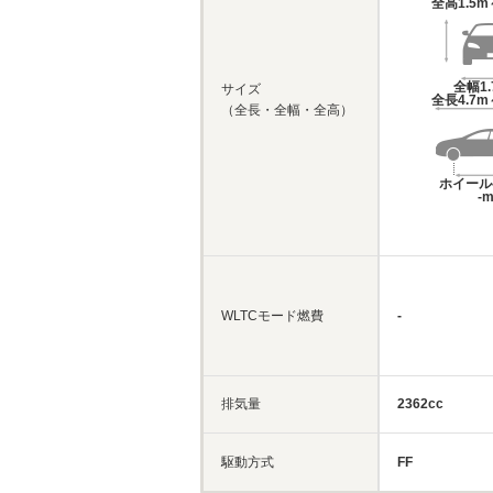
全高
1.5m
全幅
1
サイズ
全長
4.7m
（全長・全幅・全高）
ホイール
-
WLTCモード燃費
-
排気量
2362cc
駆動方式
FF