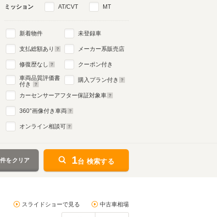
ミッション
AT/CVT
MT
新着物件
未登録車
支払総額あり
メーカー系販売店
修復歴なし
クーポン付き
車両品質評価書
購入プラン付き
付き
カーセンサーアフター保証対象車
360
°画像付き車両
オンライン相談可
1
条件をクリア
台 検索する
スライドショーで見る
中古車相場