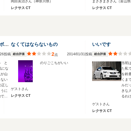
岡田英治さん
（神奈川県）
まさきまきさん
（富山県
ッド車
トヨタとレクサスの間には今後
くキ
レクサス CT
レクサス CT
ク感が
モデルを重ねても越えられない
います 遮音性は窓ガラス
。
壁はありそうなので、ここにお
から
値段差以上の価値を見いだせれ
して
るのなら手を伸ばす価値はある
限の
のではないかと思います。
内で
気に
レベルの低い足回り、利益重視のボディ
なくてはならないもの
いいです
2
9/26投稿
2014/01/31投稿
総合評価
総合評価
点
い と
のりごこちがいい
当初
気にな
た私
点が山
を鈴
しない
くま
の正し
ルだ
ゲストさん
ように
きな
レクサス CT
物で使
るわ
でしょ
執着
ゲストさん
に特
レクサス CT
車な
せて
匂い
ンサー