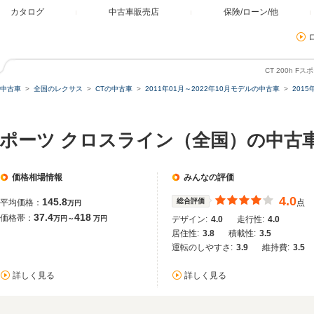
カタログ
中古車販売店
保険/ローン/他
CT 200h 
中古車
全国のレクサス
CTの中古車
2011年01月～2022年10月モデルの中古車
201
 Fスポーツ クロスライン（全国）の中古
価格相場情報
みんなの評価
4.0
145.8
総合評価
平均価格：
点
万円
37.4
418
価格帯：
万円～
万円
デザイン:
4.0
走行性:
4.0
居住性:
3.8
積載性:
3.5
運転のしやすさ:
3.9
維持費:
3.5
詳しく見る
詳しく見る