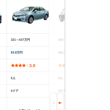
321～437万円
510～800万円
54
93.9万円
161.4万円
17
3.9
4.2
5人
5人
5
4ドア
4ドア
5