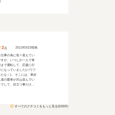
）
ビキビ走るそんな車だと思
の厚さ
でと分かるようにシッカリ
いるので外の音は必要最小
音しか入りませんが逆に室
異音がしたりするととても
なります
2
2013/03/23投稿
点
は仕事の為に色々覚えてい
ですが、いつしか一人で車
鹿まで運転して、応援に行
でになっていました(パワフ
ったな～)。 そこには、車好
人達の愛車が沢山並んでい
けでして、目立つ事だけに
した車・速く走ることだけ
化した車・お出かけ重視の
ど、いろんなモノを拝見さ
いただきました。オイルの
すべてのクチコミをもっと見る(639件)
と緊張感が漂うなか、スポ
用のパドックpassをぶら