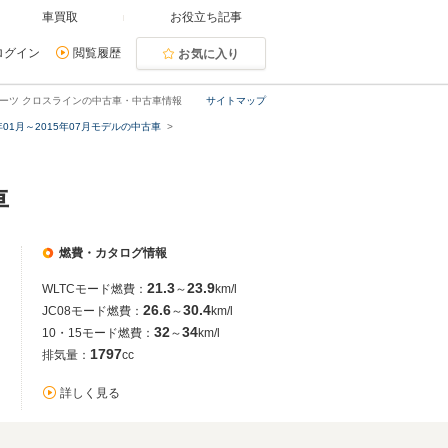
車買取
お役立ち記事
ログイン
閲覧履歴
お気に入り
Fスポーツ クロスラインの中古車・中古車情報
サイトマップ
5年01月～2015年07月モデルの中古車
車
燃費・カタログ情報
21.3
23.9
WLTCモード燃費：
～
km/l
26.6
30.4
JC08モード燃費：
～
km/l
32
34
10・15モード燃費：
～
km/l
1797
排気量：
cc
詳しく見る