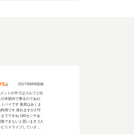
5
2017/09/08投稿
点
グメントの中ではゴルフと比
も日本国内で乗るのであれ
バイです 後席はあくま
す 座れますが170
ですね 180センチあ
慢できないと思います 2人
ンビリドライブしていざと
ばスポーツモードで気分良