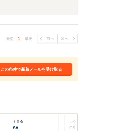
1
前へ
次へ
最初
最後
この条件で新着メールを受け取る
トヨタ
レクサス
レ
SAI
GS
R