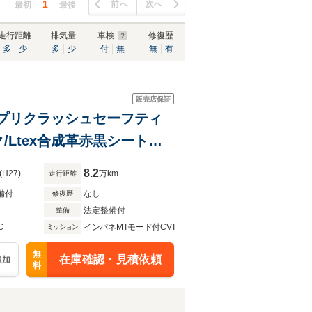
1
前へ
次へ
最初
最後
走行距離
排気量
車検
修復歴
多
少
多
少
付
無
無
有
販売店保証
車 プリクラッシュセーフティ
/Ltex合成革赤黒シート
V Bluetooth バック
8.2
(H27)
万km
走行距離
備付
なし
修復歴
法定整備付
整備
C
インパネMTモード付CVT
ミッション
無
在庫確認・見積依頼
追加
料