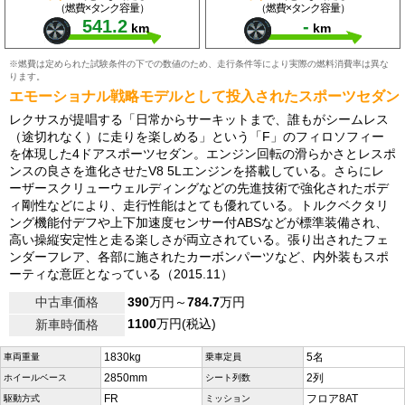
（燃費×タンク容量）
（燃費×タンク容量）
541.2
-
km
km
※燃費は定められた試験条件の下での数値のため、走行条件等により実際の燃料消費率は異な
ります。
エモーショナル戦略モデルとして投入されたスポーツセダン
レクサスが提唱する「日常からサーキットまで、誰もがシームレス
（途切れなく）に走りを楽しめる」という「F」のフィロソフィー
を体現した4ドアスポーツセダン。エンジン回転の滑らかさとレスポ
ンスの良さを進化させたV8 5Lエンジンを搭載している。さらにレ
ーザースクリューウェルディングなどの先進技術で強化されたボデ
ィ剛性などにより、走行性能はとても優れている。トルクベクタリ
ング機能付デフや上下加速度センサー付ABSなどが標準装備され、
高い操縦安定性と走る楽しさが両立されている。張り出されたフェ
ンダーフレア、各部に施されたカーボンパーツなど、内外装もスポ
ーティな意匠となっている（2015.11）
中古車価格
390
万円～
784.7
万円
1100
万円(税込)
新車時価格
1830kg
5名
車両重量
乗車定員
2850mm
2列
ホイールベース
シート列数
FR
フロア8AT
駆動方式
ミッション