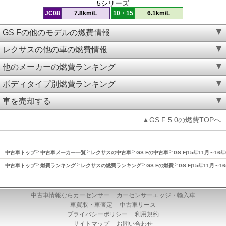
5シリーズ
JC08
7.8km/L
10・15
6.1km/L
GS Fの他のモデルの燃費情報
レクサスの他の車の燃費情報
他のメーカーの燃費ランキング
ボディタイプ別燃費ランキング
車を売却する
▲GS F 5.0の燃費TOPへ
中古車トップ
中古車メーカー一覧
レクサスの中古車
GS Fの中古車
GS F(15年11月～16
中古車トップ
燃費ランキング
レクサスの燃費ランキング
GS Fの燃費
GS F(15年11月～1
中古車情報ならカーセンサー
カーセンサーエッジ・輸入車
車買取・車査定
中古車リース
プライバシーポリシー
利用規約
サイトマップ
お問い合わせ