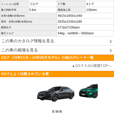
フロア
4ドア
ミッション位置
ドア数
5.6m
130mm
最小回転半径
最低地上高
4915x1855x1440
全長x全幅x全高(mm)
2025x1535x1180
室内 全長x全幅x全高(mm)
477ps/7100rpm
最高出力
54kg・m/4800～5600rpm
最大トルク
この車のカタログ情報を見る
この車の相場を見る
GS F（15年11月～16年08月モデル）の他のグレード一覧
▲GS F 5.0の燃費TOPへ
GS Fとよく比較されている車
ＢＭＷ