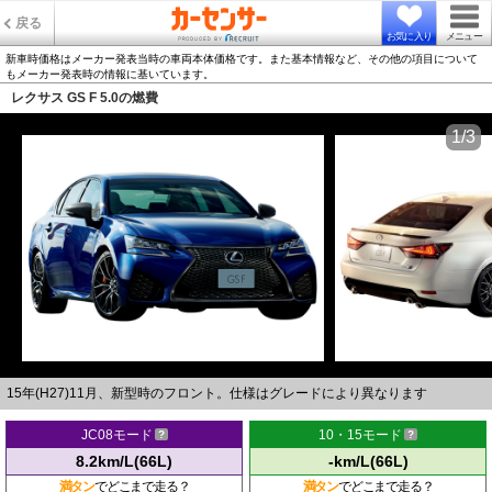
戻る
お気に入り
メニュー
新車時価格はメーカー発表当時の車両本体価格です。また基本情報など、その他の項目について
もメーカー発表時の情報に基いています。
レクサス GS F 5.0の燃費
1/3
15年(H27)11月、新型時のフロント。仕様はグレードにより異なります
JC08モード
10・15モード
8.2km/L(66L)
-km/L(66L)
満タン
でどこまで走る？
満タン
でどこまで走る？