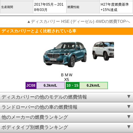
2017年05月～201
H27年度燃費基準
生産期間
燃費性能
8年03月
+15%達成
▲ディスカバリー HSE (ディーゼル) 4WDの燃費TOPへ
ディスカバリーとよく比較されている車
ＢＭＷ
X5
JC08
6.3km/L
10・15
6.2km/L
ディスカバリーの他のモデルの燃費情報
ランドローバーの他の車の燃費情報
他のメーカーの燃費ランキング
ボディタイプ別燃費ランキング