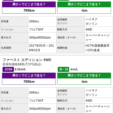
満タンでどこまで走る？
満タンでどこまで走る？
765km
-km
ハイオク
使用燃料
2994cc
排気量
エンジン
ガソリン
フロア8AT
4WD
ミッション
駆動方式
スーパーチャージ
340ps/6500rpm
最大出力
過給器（ターボ）
ャー
2017年05月～201
H27年度燃費基準
生産期間
燃費性能
8年03月
+15%達成
ファースト エディション 4WD
新車時価格
1031.7
万円(税込)
JC08
8.5km/L
10・15
-km/L
満タンでどこまで走る？
満タンでどこまで走る？
765km
-km
ハイオク
使用燃料
2994cc
排気量
エンジン
ガソリン
フロア8AT
4WD
ミッション
駆動方式
スーパーチャージ
340ps/6500rpm
最大出力
過給器（ターボ）
ャー