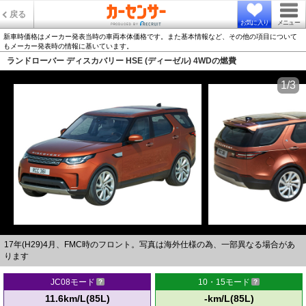
戻る
お気に入り
メニュー
新車時価格はメーカー発表当時の車両本体価格です。また基本情報など、その他の項目について
もメーカー発表時の情報に基いています。
ランドローバー ディスカバリー HSE (ディーゼル) 4WDの燃費
1/3
17年(H29)4月、FMC時のフロント。写真は海外仕様の為、一部異なる場合があ
ります
JC08モード
10・15モード
11.6km/L(85L)
-km/L(85L)