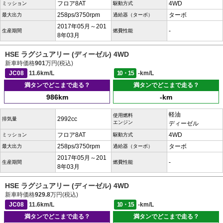
フロア8AT
4WD
ミッション
駆動方式
258ps/3750rpm
ターボ
最大出力
過給器（ターボ）
2017年05月～201
-
生産期間
燃費性能
8年03月
HSE ラグジュアリー (ディーゼル) 4WD
新車時価格
901
万円(税込)
JC08
11.6km/L
10・15
-km/L
満タンでどこまで走る？
満タンでどこまで走る？
986km
-km
軽油
使用燃料
2992cc
排気量
エンジン
ディーゼル
フロア8AT
4WD
ミッション
駆動方式
258ps/3750rpm
ターボ
最大出力
過給器（ターボ）
2017年05月～201
-
生産期間
燃費性能
8年03月
HSE ラグジュアリー (ディーゼル) 4WD
新車時価格
929.8
万円(税込)
JC08
11.6km/L
10・15
-km/L
満タンでどこまで走る？
満タンでどこまで走る？