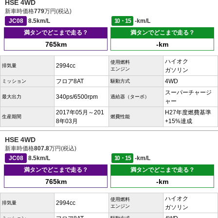
HSE 4WD
新車時価格
779
万円(税込)
JC08
8.5km/L
10・15
-km/L
満タンでどこまで走る？
満タンでどこまで走る？
765km
-km
ハイオク
使用燃料
2994cc
排気量
エンジン
ガソリン
フロア8AT
4WD
ミッション
駆動方式
スーパーチャージ
340ps/6500rpm
最大出力
過給器（ターボ）
ャー
2017年05月～201
H27年度燃費基準
生産期間
燃費性能
8年03月
+15%達成
HSE 4WD
新車時価格
807.8
万円(税込)
JC08
8.5km/L
10・15
-km/L
満タンでどこまで走る？
満タンでどこまで走る？
765km
-km
ハイオク
使用燃料
2994cc
排気量
エンジン
ガソリン