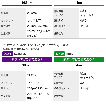
986km
-km
軽油
使用燃料
2992cc
排気量
エンジン
ディーゼル
フロア8AT
4WD
ミッション
駆動方式
258ps/3750rpm
ターボ
最大出力
過給器（ターボ）
2017年05月～201
-
生産期間
燃費性能
8年03月
ファースト エディション (ディーゼル) 4WD
新車時価格
1044.7
万円(税込)
JC08
11.6km/L
10・15
-km/L
満タンでどこまで走る？
満タンでどこまで走る？
986km
-km
軽油
使用燃料
2992cc
排気量
エンジン
ディーゼル
フロア8AT
4WD
ミッション
駆動方式
258ps/3750rpm
ターボ
最大出力
過給器（ターボ）
2017年04月～201
-
生産期間
燃費性能
8年03月