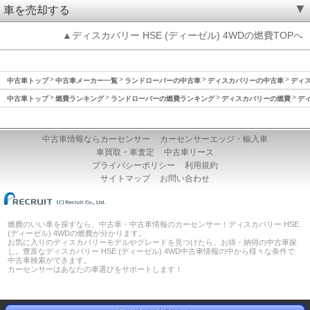
車を売却する
▲ディスカバリー HSE (ディーゼル) 4WDの燃費TOPへ
中古車トップ
中古車メーカー一覧
ランドローバーの中古車
ディスカバリーの中古車
ディス
中古車トップ
燃費ランキング
ランドローバーの燃費ランキング
ディスカバリーの燃費
ディ
中古車情報ならカーセンサー
カーセンサーエッジ・輸入車
車買取・車査定
中古車リース
プライバシーポリシー
利用規約
サイトマップ
お問い合わせ
燃費のいい車を探すなら、中古車・中古車情報のカーセンサー！ディスカバリー HSE
(ディーゼル) 4WDの燃費が分かります。
お気に入りのディスカバリーモデルやグレードを見つけたら、お得・納得の中古車探
し。豊富なディスカバリー HSE (ディーゼル) 4WD中古車情報の中から様々な条件で
中古車検索ができます。
カーセンサーはあなたの車選びをサポートします！