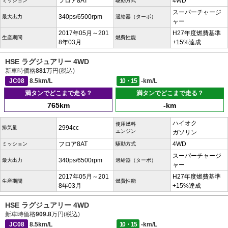
フロア8AT
4WD
ミッション
駆動方式
スーパーチャージ
340ps/6500rpm
最大出力
過給器（ターボ）
ャー
2017年05月～201
H27年度燃費基準
生産期間
燃費性能
8年03月
+15%達成
HSE ラグジュアリー 4WD
新車時価格
881
万円(税込)
JC08
8.5km/L
10・15
-km/L
満タンでどこまで走る？
満タンでどこまで走る？
765km
-km
ハイオク
使用燃料
2994cc
排気量
エンジン
ガソリン
フロア8AT
4WD
ミッション
駆動方式
スーパーチャージ
340ps/6500rpm
最大出力
過給器（ターボ）
ャー
2017年05月～201
H27年度燃費基準
生産期間
燃費性能
8年03月
+15%達成
HSE ラグジュアリー 4WD
新車時価格
909.8
万円(税込)
JC08
8.5km/L
10・15
-km/L