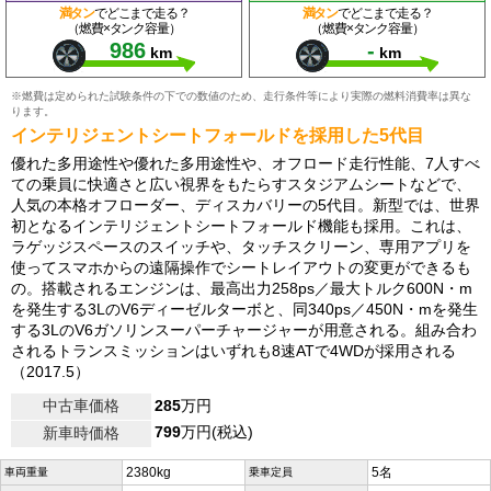
満タン
でどこまで走る？
満タン
でどこまで走る？
（燃費×タンク容量）
（燃費×タンク容量）
986
-
km
km
※燃費は定められた試験条件の下での数値のため、走行条件等により実際の燃料消費率は異な
ります。
インテリジェントシートフォールドを採用した5代目
優れた多用途性や優れた多用途性や、オフロード走行性能、7人すべ
ての乗員に快適さと広い視界をもたらすスタジアムシートなどで、
人気の本格オフローダー、ディスカバリーの5代目。新型では、世界
初となるインテリジェントシートフォールド機能も採用。これは、
ラゲッジスペースのスイッチや、タッチスクリーン、専用アプリを
使ってスマホからの遠隔操作でシートレイアウトの変更ができるも
の。搭載されるエンジンは、最高出力258ps／最大トルク600N・m
を発生する3LのV6ディーゼルターボと、同340ps／450N・mを発生
する3LのV6ガソリンスーパーチャージャーが用意される。組み合わ
されるトランスミッションはいずれも8速ATで4WDが採用される
（2017.5）
中古車価格
285
万円
799
万円(税込)
新車時価格
2380kg
5名
車両重量
乗車定員