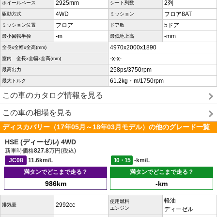
2925mm
2列
ホイールベース
シート列数
4WD
フロア8AT
駆動方式
ミッション
フロア
5ドア
ミッション位置
ドア数
-m
-mm
最小回転半径
最低地上高
4970x2000x1890
全長x全幅x全高(mm)
-x-x-
室内 全長x全幅x全高(mm)
258ps/3750rpm
最高出力
61.2kg・m/1750rpm
最大トルク
この車のカタログ情報を見る
この車の相場を見る
ディスカバリー（17年05月～18年03月モデル）の他のグレード一覧
HSE (ディーゼル) 4WD
新車時価格
827.8
万円(税込)
JC08
11.6km/L
10・15
-km/L
満タンでどこまで走る？
満タンでどこまで走る？
986km
-km
軽油
使用燃料
2992cc
排気量
エンジン
ディーゼル