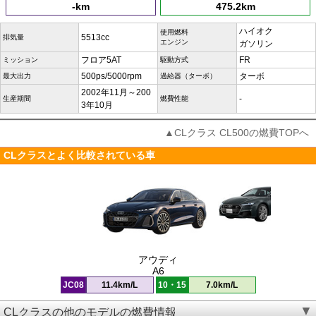
-km
475.2km
ハイオク
使用燃料
5513cc
排気量
エンジン
ガソリン
フロア5AT
FR
ミッション
駆動方式
500ps/5000rpm
ターボ
最大出力
過給器（ターボ）
2002年11月～200
-
生産期間
燃費性能
3年10月
▲CLクラス CL500の燃費TOPへ
CLクラスとよく比較されている車
アウディ
A6
JC08
11.4km/L
10・15
7.0km/L
CLクラスの他のモデルの燃費情報