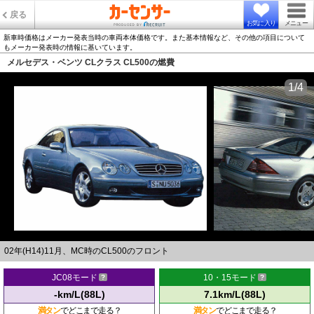
戻る
お気に入り
メニュー
新車時価格はメーカー発表当時の車両本体価格です。また基本情報など、その他の項目について
もメーカー発表時の情報に基いています。
メルセデス・ベンツ CLクラス CL500の燃費
1/4
02年(H14)11月、MC時のCL500のフロント
JC08モード
10・15モード
-km/L(88L)
7.1km/L(88L)
満タン
でどこまで走る？
満タン
でどこまで走る？