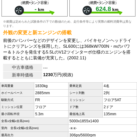
（燃費×タンク容量）
（燃費×タンク容量）
-
624.8
km
km
※燃費は定められた試験条件の下での数値のため、走行条件等により実際の燃料消費率は異な
ります。
外観の変更と新エンジンの搭載
前後のバンパーなどのデザインを変更し、バイキセノンヘッドライ
トにクリアレンズを採用した。SL600には368kW/700N・mのパワ
ー＆トルクを発生する5.5LのV12ツインターボ仕様のエンジンを搭
載するとともに装備が充実した。(2002.11)
中古車価格
---
1230
万円(税抜)
新車時価格
1830kg
4名
車両重量
乗車定員
2885mm
2列
ホイールベース
シート列数
FR
フロア5AT
駆動方式
ミッション
フロア
2ドア
ミッション位置
ドア数
5.3m
135mm
最小回転半径
最低地上高
5000x1855x1400
全長x全幅x全高(mm)
-x-x-
室内 全長x全幅x全高(mm)
306ps/5600rpm
最高出力