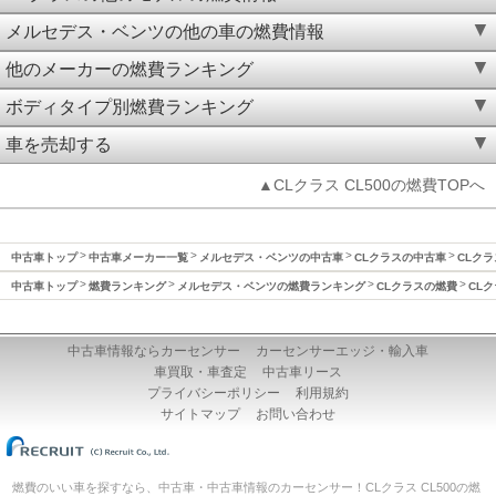
メルセデス・ベンツの他の車の燃費情報
他のメーカーの燃費ランキング
ボディタイプ別燃費ランキング
車を売却する
▲CLクラス CL500の燃費TOPへ
中古車トップ
中古車メーカー一覧
メルセデス・ベンツの中古車
CLクラスの中古車
CLクラ
中古車トップ
燃費ランキング
メルセデス・ベンツの燃費ランキング
CLクラスの燃費
CLク
中古車情報ならカーセンサー
カーセンサーエッジ・輸入車
車買取・車査定
中古車リース
プライバシーポリシー
利用規約
サイトマップ
お問い合わせ
燃費のいい車を探すなら、中古車・中古車情報のカーセンサー！CLクラス CL500の燃