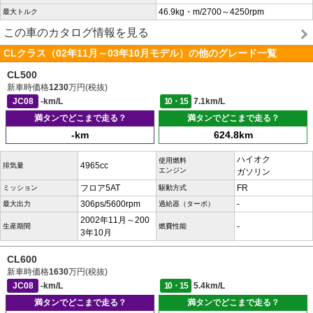
46.9kg・m/2700～4250rpm
最大トルク
この車のカタログ情報を見る
CLクラス（02年11月～03年10月モデル）の他のグレード一覧
CL500
新車時価格
1230
万円(税抜)
JC08
-km/L
10・15
7.1km/L
満タンでどこまで走る？
満タンでどこまで走る？
-km
624.8km
ハイオク
使用燃料
4965cc
排気量
エンジン
ガソリン
フロア5AT
FR
ミッション
駆動方式
306ps/5600rpm
-
最大出力
過給器（ターボ）
2002年11月～200
-
生産期間
燃費性能
3年10月
CL600
新車時価格
1630
万円(税抜)
JC08
-km/L
10・15
5.4km/L
満タンでどこまで走る？
満タンでどこまで走る？