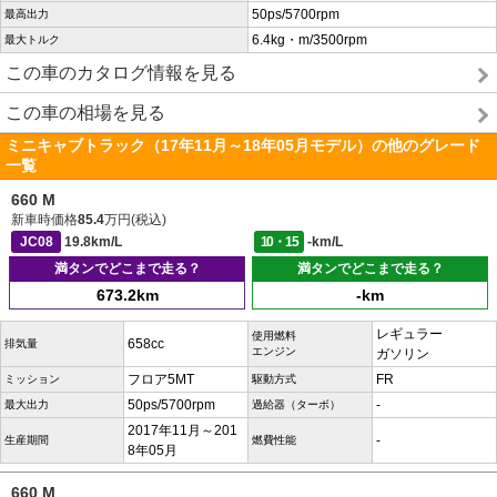
50ps/5700rpm
最高出力
6.4kg・m/3500rpm
最大トルク
この車のカタログ情報を見る
この車の相場を見る
ミニキャブトラック（17年11月～18年05月モデル）の他のグレード
一覧
660 M
新車時価格
85.4
万円(税込)
JC08
19.8km/L
10・15
-km/L
満タンでどこまで走る？
満タンでどこまで走る？
673.2km
-km
レギュラー
使用燃料
658cc
排気量
エンジン
ガソリン
フロア5MT
FR
ミッション
駆動方式
50ps/5700rpm
-
最大出力
過給器（ターボ）
2017年11月～201
-
生産期間
燃費性能
8年05月
660 M