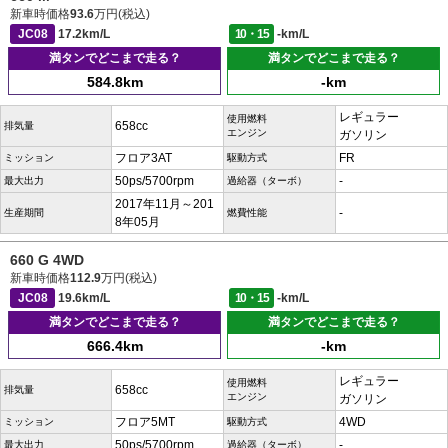
新車時価格
93.6
万円(税込)
JC08
17.2km/L
10・15
-km/L
満タンでどこまで走る？
満タンでどこまで走る？
584.8km
-km
レギュラー
使用燃料
658cc
排気量
エンジン
ガソリン
フロア3AT
FR
ミッション
駆動方式
50ps/5700rpm
-
最大出力
過給器（ターボ）
2017年11月～201
-
生産期間
燃費性能
8年05月
660 G 4WD
新車時価格
112.9
万円(税込)
JC08
19.6km/L
10・15
-km/L
満タンでどこまで走る？
満タンでどこまで走る？
666.4km
-km
レギュラー
使用燃料
658cc
排気量
エンジン
ガソリン
フロア5MT
4WD
ミッション
駆動方式
50ps/5700rpm
-
最大出力
過給器（ターボ）