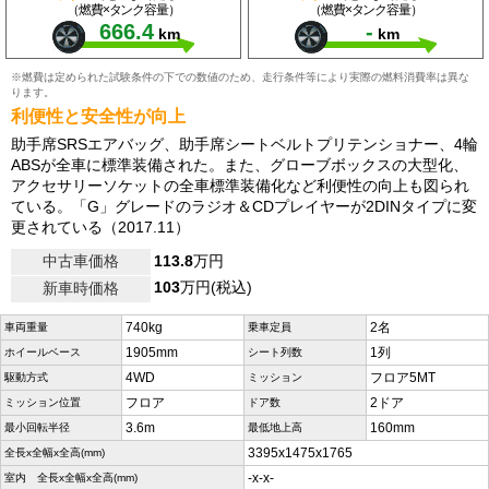
（燃費×タンク容量）
（燃費×タンク容量）
666.4
-
km
km
※燃費は定められた試験条件の下での数値のため、走行条件等により実際の燃料消費率は異な
ります。
利便性と安全性が向上
助手席SRSエアバッグ、助手席シートベルトプリテンショナー、4輪
ABSが全車に標準装備された。また、グローブボックスの大型化、
アクセサリーソケットの全車標準装備化など利便性の向上も図られ
ている。「G」グレードのラジオ＆CDプレイヤーが2DINタイプに変
更されている（2017.11）
中古車価格
113.8
万円
103
万円(税込)
新車時価格
740kg
2名
車両重量
乗車定員
1905mm
1列
ホイールベース
シート列数
4WD
フロア5MT
駆動方式
ミッション
フロア
2ドア
ミッション位置
ドア数
3.6m
160mm
最小回転半径
最低地上高
3395x1475x1765
全長x全幅x全高(mm)
-x-x-
室内 全長x全幅x全高(mm)