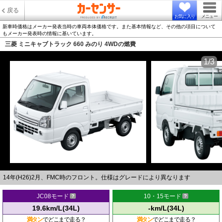
戻る
お気に入り
メニュー
新車時価格はメーカー発表当時の車両本体価格です。また基本情報など、その他の項目について
もメーカー発表時の情報に基いています。
三菱 ミニキャブトラック 660 みのり 4WDの燃費
1/3
14年(H26)2月、FMC時のフロント。仕様はグレードにより異なります
JC08モード
10・15モード
19.6km/L(34L)
-km/L(34L)
満タン
でどこまで走る？
満タン
でどこまで走る？