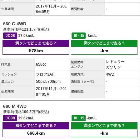
2017年11月～201
-
生産期間
燃費性能
8年05月
660 G 4WD
新車時価格
121.1
万円(税込)
JC08
17.0km/L
10・15
-km/L
満タンでどこまで走る？
満タンでどこまで走る？
578km
-km
レギュラー
使用燃料
658cc
排気量
エンジン
ガソリン
フロア3AT
4WD
ミッション
駆動方式
50ps/5700rpm
-
最大出力
過給器（ターボ）
2017年11月～201
-
生産期間
燃費性能
8年05月
660 M 4WD
新車時価格
100.3
万円(税込)
JC08
19.6km/L
10・15
-km/L
満タンでどこまで走る？
満タンでどこまで走る？
666.4km
-km