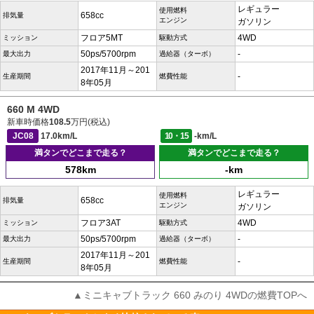
レギュラー
使用燃料
658cc
排気量
エンジン
ガソリン
フロア5MT
4WD
ミッション
駆動方式
50ps/5700rpm
-
最大出力
過給器（ターボ）
2017年11月～201
-
生産期間
燃費性能
8年05月
660 M 4WD
新車時価格
108.5
万円(税込)
JC08
17.0km/L
10・15
-km/L
満タンでどこまで走る？
満タンでどこまで走る？
578km
-km
レギュラー
使用燃料
658cc
排気量
エンジン
ガソリン
フロア3AT
4WD
ミッション
駆動方式
50ps/5700rpm
-
最大出力
過給器（ターボ）
2017年11月～201
-
生産期間
燃費性能
8年05月
▲ミニキャブトラック 660 みのり 4WDの燃費TOPへ