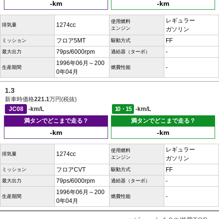
-km
-km
レギュラー
使用燃料
1274cc
排気量
エンジン
ガソリン
フロア5MT
FF
ミッション
駆動方式
79ps/6000rpm
-
最大出力
過給器（ターボ）
1996年06月～200
-
生産期間
燃費性能
0年04月
1.3
新車時価格
221.1
万円(税抜)
JC08
-km/L
10・15
-km/L
満タンでどこまで走る？
満タンでどこまで走る？
-km
-km
レギュラー
使用燃料
1274cc
排気量
エンジン
ガソリン
フロアCVT
FF
ミッション
駆動方式
79ps/6000rpm
-
最大出力
過給器（ターボ）
1996年06月～200
-
生産期間
燃費性能
0年04月