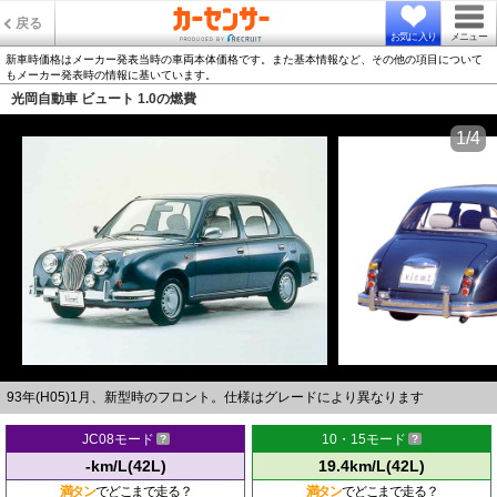
戻る
お気に入り
メニュー
新車時価格はメーカー発表当時の車両本体価格です。また基本情報など、その他の項目について
もメーカー発表時の情報に基いています。
光岡自動車 ビュート 1.0の燃費
1/4
93年(H05)1月、新型時のフロント。仕様はグレードにより異なります
JC08モード
10・15モード
-km/L(42L)
19.4km/L(42L)
満タン
でどこまで走る？
満タン
でどこまで走る？