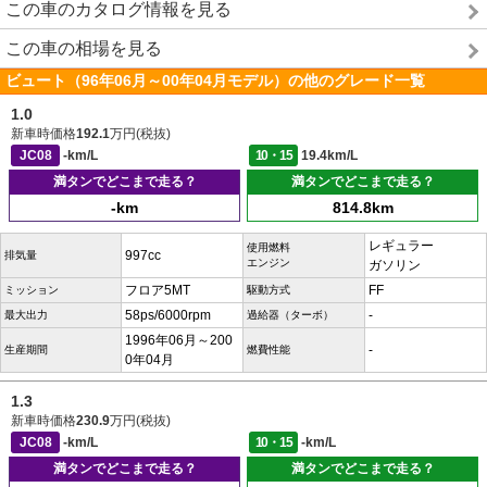
この車のカタログ情報を見る
この車の相場を見る
ビュート（96年06月～00年04月モデル）の他のグレード一覧
1.0
新車時価格
192.1
万円(税抜)
JC08
-km/L
10・15
19.4km/L
満タンでどこまで走る？
満タンでどこまで走る？
-km
814.8km
レギュラー
使用燃料
997cc
排気量
エンジン
ガソリン
フロア5MT
FF
ミッション
駆動方式
58ps/6000rpm
-
最大出力
過給器（ターボ）
1996年06月～200
-
生産期間
燃費性能
0年04月
1.3
新車時価格
230.9
万円(税抜)
JC08
-km/L
10・15
-km/L
満タンでどこまで走る？
満タンでどこまで走る？