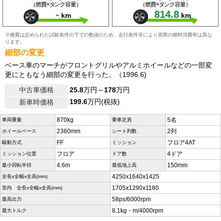
（燃費×タンク容量）
（燃費×タンク容量）
-
814.8
km
km
※燃費は定められた試験条件の下での数値のため、走行条件等により実際の燃料消費率は異な
ります。
細部の変更
ベース車のマーチがフロントグリルやアルミホイールなどの一部変
更にともなう細部の変更を行った。（1996.6)
中古車価格
25.8
万円～
178
万円
199.6
万円(税抜)
新車時価格
870kg
5名
車両重量
乗車定員
2360mm
2列
ホイールベース
シート列数
FF
フロア4AT
駆動方式
ミッション
フロア
4ドア
ミッション位置
ドア数
4.6m
150mm
最小回転半径
最低地上高
4250x1640x1425
全長x全幅x全高(mm)
1705x1290x1180
室内 全長x全幅x全高(mm)
58ps/6000rpm
最高出力
8.1kg・m/4000rpm
最大トルク