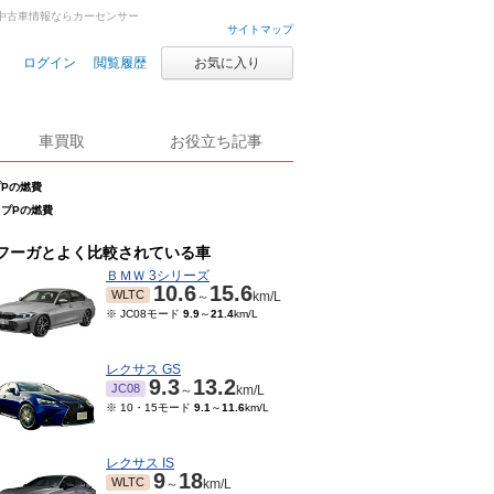
古車・中古車情報ならカーセンサー
サイトマップ
ログイン
閲覧履歴
お気に入り
車買取
お役立ち記事
イプPの燃費
タイプPの燃費
フーガとよく比較されている車
ＢＭＷ 3シリーズ
10.6
15.6
WLTC
～
km/L
※ JC08モード
9.9
～
21.4
km/L
レクサス GS
9.3
13.2
JC08
～
km/L
※ 10・15モード
9.1
～
11.6
km/L
レクサス IS
9
18
WLTC
～
km/L