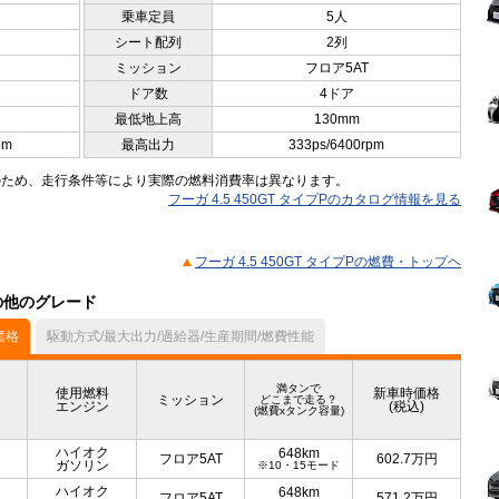
乗車定員
5人
シート配列
2列
ミッション
フロア5AT
ドア数
4ドア
最低地上高
130mm
pm
最高出力
333ps/6400rpm
のため、走行条件等により実際の燃料消費率は異なります。
フーガ 4.5 450GT タイプPのカタログ情報を見る
フーガ 4.5 450GT タイプPの燃費・トップヘ
）の他のグレード
価格
駆動方式/最大出力/過給器/生産期間/燃費性能
満タンで
使用燃料
新車時価格
ミッション
どこまで走る？
エンジン
(税込)
(燃費xタンク容量)
ハイオク
648km
フロア5AT
602.7
万円
ガソリン
※10・15モード
ハイオク
648km
フロア5AT
571.2
万円