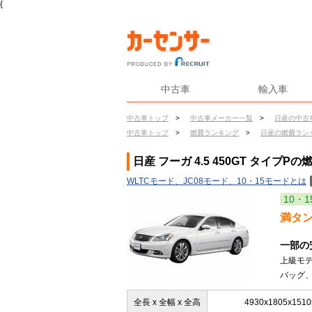
{
中古車
輸入車
中古車トップ
>
中古車メーカー一覧
>
日産の中古
中古車トップ
>
燃費ランキング
>
日産の燃費ラン
日産 フーガ 4.5 450GT タイプPの
WLTCモード、JC08モード、10・15モードとは
10・1
満タ
一部の
上級モ
バッグ、
全長 x 全幅 x 全高
4930x1805x151