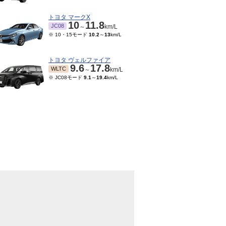
トヨタ マークX
10
11.8
JC08
～
km/L
※ 10・15モード
10.2
～
13
km/L
トヨタ ヴェルファイア
9.6
17.8
WLTC
～
km/L
※ JC08モード
9.1
～
19.4
km/L