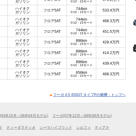
ガソリン
※10・15モード
ハイオク
744km
フロア5AT
533.4
万円
ガソリン
※10・15モード
ハイオク
744km
フロア5AT
468.3
万円
ガソリン
※10・15モード
ハイオク
744km
フロア5AT
451.5
万円
ガソリン
※10・15モード
ハイオク
896km
フロア5AT
428.4
万円
ガソリン
※10・15モード
ハイオク
896km
フロア5AT
414.2
万円
ガソリン
※10・15モード
ハイオク
896km
フロア5AT
439.4
万円
ガソリン
※10・15モード
ハイオク
656km
フロア5AT
468.3
万円
ガソリン
※10・15モード
フーガ 4.5 450GT タイプPの燃費・トップヘ
(04年10月～06年04月モデル)
フーガ(07年12月～08年09月モデル)
ド
ティーダラティオ
シーマハイブリッド
シルフィ
ティアナ