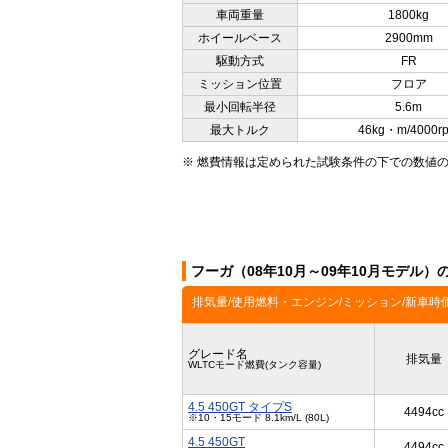
車両重量
1800kg
ホイールベース
2900mm
駆動方式
FR
ミッション位置
フロア
最小回転半径
5.6m
最大トルク
46kg・m/4000r
※ 燃費情報は定められた試験条件の下での数値
フーガ（08年10月～09年10月モデル
排気量/使用燃料・エンジン/ミッション/新車時
グレード名
排気量
WLTCモード燃費(タンク容量)
4.5 450GT タイプS
4494cc
※10・15モード 8.1km/L (80L)
4.5 450GT
4494cc