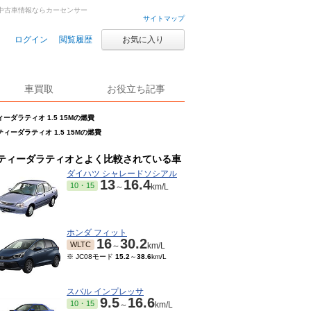
古車・中古車情報ならカーセンサー
サイトマップ
ログイン
閲覧履歴
お気に入り
車買取
お役立ち記事
ィーダラティオ 1.5 15Mの燃費
ティーダラティオ 1.5 15Mの燃費
ティーダラティオとよく比較されている車
ダイハツ シャレードソシアル
13
16.4
10・15
～
km/L
ホンダ フィット
16
30.2
WLTC
～
km/L
※ JC08モード
15.2
～
38.6
km/L
スバル インプレッサ
9.5
16.6
10・15
～
km/L