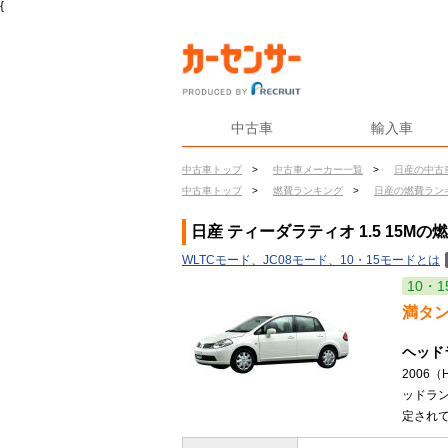
{
中古車
輸入車
中古車トップ
>
中古車メーカー一覧
>
日産の中古
中古車トップ
>
燃費ランキング
>
日産の燃費ラン
日産 ティーダラティオ 1.5 15Mの
WLTCモード、JC08モード、10・15モードとは
10・1
満タ
ヘッド
2006
ッドラ
定されて