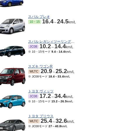
スバル プレオ
16.4
24.5
10・15
～
km/L
スバル レガシィツーリングワゴン
10.2
14.4
JC08
～
km/L
※ 10・15モード
9.4
～
14.4
km/L
スズキ ワゴンR
20.9
25.2
WLTC
～
km/L
※ JC08モード
18.4
～
33.4
km/L
トヨタ ヴィッツ
17.2
34.4
JC08
～
km/L
※ 10・15モード
15.2
～
26.5
km/L
トヨタ プリウス
25.4
32.6
WLTC
～
km/L
※ JC08モード
27
～
40.8
km/L