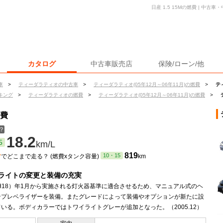
日産 1.5 15Mの燃費 | 中
カタログ
中古車販売店
保険/ローン/他
車
>
ティーダラティオの中古車
>
ティーダラティオ(05年12月～06年11月)の燃費
>
テ
キング
>
ティーダラティオの燃費
>
ティーダラティオ(05年12月～06年11月)の燃費
>
燃費
？
18.2
5
km/L
ン
819
10・15
でどこまで走る？ (燃費xタンク容量)
km
ライトの変更と装備の充実
（H18）年1月から実施される灯火器基準に適合させるため、マニュアル式のヘ
ンプレベライザーを装備。またグレードによって装備やオプションが新たに設
いる。ボディカラーではトワイライトグレーが追加となった。（2005.12）