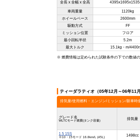
全長 x 全幅 x 全高
4395x1695x153
車両重量
1120kg
ホイールベース
2600mm
駆動方式
FF
ミッション位置
フロア
最小回転半径
5.2m
最大トルク
15.1kg・m/4400
※ 燃費情報は定められた試験条件の下での数値
ティーダラティオ（05年12月～06年1
排気量/使用燃料・エンジン/ミッション/新車時
グレード名
排気量
WLTCモード燃費(タンク容量)
1.5 15S
1498cc
※10・15モード 16.8km/L (45L)