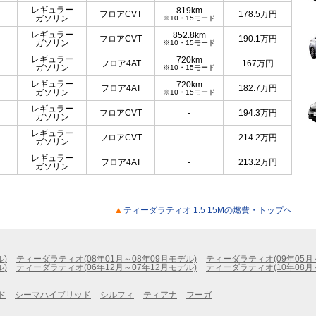
レギュラー
819km
フロアCVT
178.5
万円
ガソリン
※10・15モード
レギュラー
852.8km
フロアCVT
190.1
万円
ガソリン
※10・15モード
レギュラー
720km
フロア4AT
167
万円
ガソリン
※10・15モード
レギュラー
720km
フロア4AT
182.7
万円
ガソリン
※10・15モード
レギュラー
フロアCVT
-
194.3
万円
ガソリン
レギュラー
フロアCVT
-
214.2
万円
ガソリン
レギュラー
フロア4AT
-
213.2
万円
ガソリン
ティーダラティオ 1.5 15Mの燃費・トップヘ
ル)
ティーダラティオ(08年01月～08年09月モデル)
ティーダラティオ(09年05月
ル)
ティーダラティオ(06年12月～07年12月モデル)
ティーダラティオ(10年08月
ド
シーマハイブリッド
シルフィ
ティアナ
フーガ