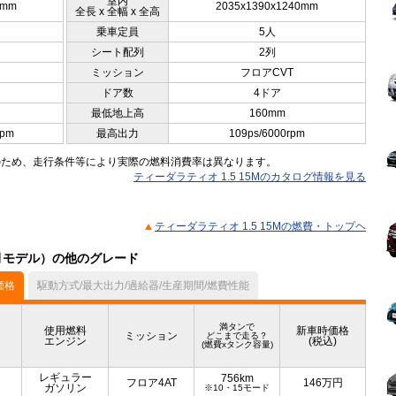
室内
5mm
2035x1390x1240mm
全長 x 全幅 x 全高
乗車定員
5人
シート配列
2列
ミッション
フロアCVT
ドア数
4ドア
最低地上高
160mm
rpm
最高出力
109ps/6000rpm
のため、走行条件等により実際の燃料消費率は異なります。
ティーダラティオ 1.5 15Mのカタログ情報を見る
ティーダラティオ 1.5 15Mの燃費・トップヘ
1月モデル）の他のグレード
価格
駆動方式/最大出力/過給器/生産期間/燃費性能
満タンで
使用燃料
新車時価格
ミッション
どこまで走る？
エンジン
(税込)
(燃費xタンク容量)
レギュラー
756km
フロア4AT
146
万円
ガソリン
※10・15モード