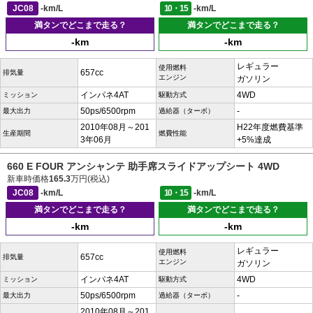
JC08
-km/L
10・15
-km/L
満タンでどこまで走る？
満タンでどこまで走る？
-km
-km
レギュラー
使用燃料
657cc
排気量
エンジン
ガソリン
インパネ4AT
4WD
ミッション
駆動方式
50ps/6500rpm
-
最大出力
過給器（ターボ）
2010年08月～201
H22年度燃費基準
生産期間
燃費性能
3年06月
+5%達成
660 E FOUR アンシャンテ 助手席スライドアップシート 4WD
新車時価格
165.3
万円(税込)
JC08
-km/L
10・15
-km/L
満タンでどこまで走る？
満タンでどこまで走る？
-km
-km
レギュラー
使用燃料
657cc
排気量
エンジン
ガソリン
インパネ4AT
4WD
ミッション
駆動方式
50ps/6500rpm
-
最大出力
過給器（ターボ）
2010年08月～201