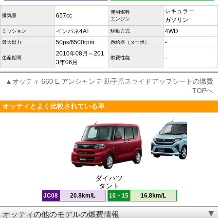
レギュラー
使用燃料
657cc
排気量
エンジン
ガソリン
インパネ4AT
4WD
ミッション
駆動方式
50ps/6500rpm
-
最大出力
過給器（ターボ）
2010年08月～201
-
生産期間
燃費性能
3年06月
▲オッティ 660 E アンシャンテ 助手席スライドアップシートの燃費
TOPへ
オッティとよく比較されている車
ダイハツ
タント
JC08
20.8km/L
10・15
16.8km/L
オッティの他のモデルの燃費情報