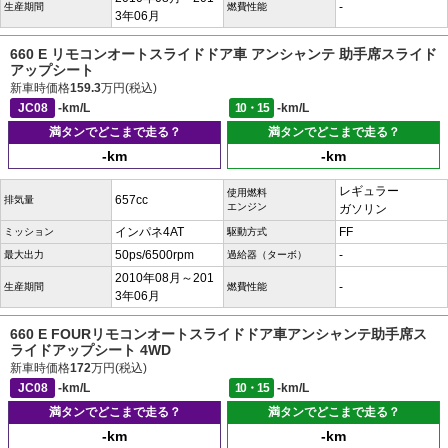
-
生産期間
燃費性能
3年06月
660 E リモコンオートスライドドア車 アンシャンテ 助手席スライド
アップシート
新車時価格
159.3
万円(税込)
JC08
-km/L
10・15
-km/L
満タンでどこまで走る？
満タンでどこまで走る？
-km
-km
レギュラー
使用燃料
657cc
排気量
エンジン
ガソリン
インパネ4AT
FF
ミッション
駆動方式
50ps/6500rpm
-
最大出力
過給器（ターボ）
2010年08月～201
-
生産期間
燃費性能
3年06月
660 E FOURリモコンオートスライドドア車アンシャンテ助手席ス
ライドアップシート 4WD
新車時価格
172
万円(税込)
JC08
-km/L
10・15
-km/L
満タンでどこまで走る？
満タンでどこまで走る？
-km
-km