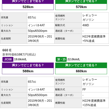
満タンでどこまで走る？
満タンでどこまで走る？
528km
570km
レギュラー
使用燃料
657cc
排気量
エンジン
ガソリン
インパネ4AT
4WD
ミッション
駆動方式
50ps/6500rpm
-
最大出力
過給器（ターボ）
2010年08月～201
H22年度燃費基準
生産期間
燃費性能
3年06月
+5%達成
660 E
新車時価格
108
万円(税込)
JC08
19.6km/L
10・15
22.0km/L
満タンでどこまで走る？
満タンでどこまで走る？
588km
660km
レギュラー
使用燃料
657cc
排気量
エンジン
ガソリン
インパネ4AT
FF
ミッション
駆動方式
50ps/6500rpm
-
最大出力
過給器（ターボ）
2010年08月～201
H22年度燃費基準
生産期間
燃費性能
3年06月
+15%達成