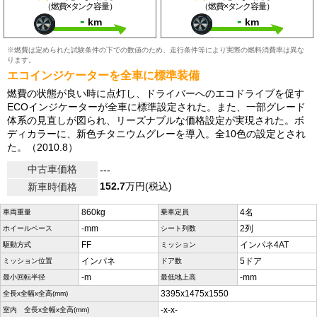
（燃費×タンク容量）
（燃費×タンク容量）
-
-
km
km
※燃費は定められた試験条件の下での数値のため、走行条件等により実際の燃料消費率は異な
ります。
エコインジケーターを全車に標準装備
燃費の状態が良い時に点灯し、ドライバーへのエコドライブを促す
ECOインジケーターが全車に標準設定された。また、一部グレード
体系の見直しが図られ、リーズナブルな価格設定が実現された。ボ
ディカラーに、新色チタニウムグレーを導入。全10色の設定とされ
た。（2010.8）
中古車価格
---
152.7
万円(税込)
新車時価格
860kg
4名
車両重量
乗車定員
-mm
2列
ホイールベース
シート列数
FF
インパネ4AT
駆動方式
ミッション
インパネ
5ドア
ミッション位置
ドア数
-m
-mm
最小回転半径
最低地上高
3395x1475x1550
全長x全幅x全高(mm)
-x-x-
室内 全長x全幅x全高(mm)