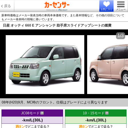
戻る
お気に入り
メニュー
新車時価格はメーカー発表当時の車両本体価格です。また基本情報など、その他の項目について
もメーカー発表時の情報に基いています。
日産 オッティ 660 E アンシャンテ 助手席スライドアップシートの燃費
1/3
08年(H20)9月、MC時のフロント。仕様はグレードにより異なります
JC08モード
10・15モード
-km/L(30L)
-km/L(30L)
満タン
でどこまで走る？
満タン
でどこまで走る？