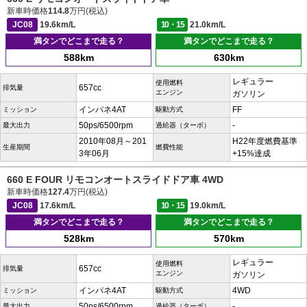
新車時価格
114.8
万円(税込)
JC08
19.6km/L
10・15
21.0km/L
満タンでどこまで走る？
満タンでどこまで走る？
588km
630km
レギュラー
使用燃料
657cc
排気量
エンジン
ガソリン
インパネ4AT
FF
ミッション
駆動方式
50ps/6500rpm
-
最大出力
過給器（ターボ）
2010年08月～201
H22年度燃費基準
生産期間
燃費性能
3年06月
+15%達成
660 E FOUR リモコンオートスライドドア車 4WD
新車時価格
127.4
万円(税込)
JC08
17.6km/L
10・15
19.0km/L
満タンでどこまで走る？
満タンでどこまで走る？
528km
570km
レギュラー
使用燃料
657cc
排気量
エンジン
ガソリン
インパネ4AT
4WD
ミッション
駆動方式
50ps/6500rpm
-
最大出力
過給器（ターボ）