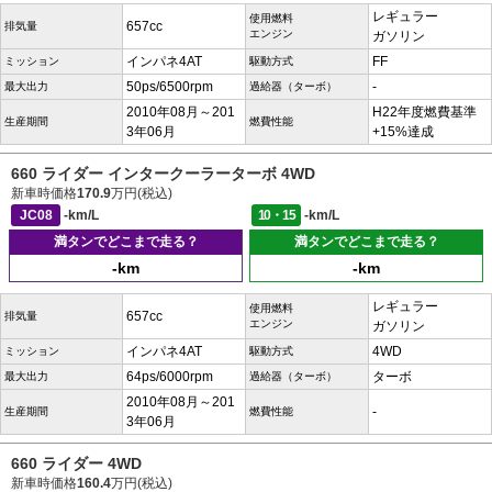
レギュラー
使用燃料
657cc
排気量
エンジン
ガソリン
インパネ4AT
FF
ミッション
駆動方式
50ps/6500rpm
-
最大出力
過給器（ターボ）
2010年08月～201
H22年度燃費基準
生産期間
燃費性能
3年06月
+15%達成
660 ライダー インタークーラーターボ 4WD
新車時価格
170.9
万円(税込)
JC08
-km/L
10・15
-km/L
満タンでどこまで走る？
満タンでどこまで走る？
-km
-km
レギュラー
使用燃料
657cc
排気量
エンジン
ガソリン
インパネ4AT
4WD
ミッション
駆動方式
64ps/6000rpm
ターボ
最大出力
過給器（ターボ）
2010年08月～201
-
生産期間
燃費性能
3年06月
660 ライダー 4WD
新車時価格
160.4
万円(税込)