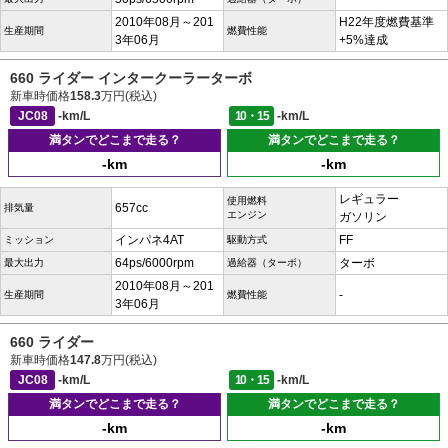
2010年08月～201
H22年度燃費基準
生産期間
燃費性能
3年06月
+5%達成
660 ライダー インタークーラーターボ
新車時価格
158.3
万円(税込)
JC08
-km/L
10・15
-km/L
満タンでどこまで走る？
満タンでどこまで走る？
-km
-km
レギュラー
使用燃料
657cc
排気量
エンジン
ガソリン
インパネ4AT
FF
ミッション
駆動方式
64ps/6000rpm
ターボ
最大出力
過給器（ターボ）
2010年08月～201
-
生産期間
燃費性能
3年06月
660 ライダー
新車時価格
147.8
万円(税込)
JC08
-km/L
10・15
-km/L
満タンでどこまで走る？
満タンでどこまで走る？
-km
-km