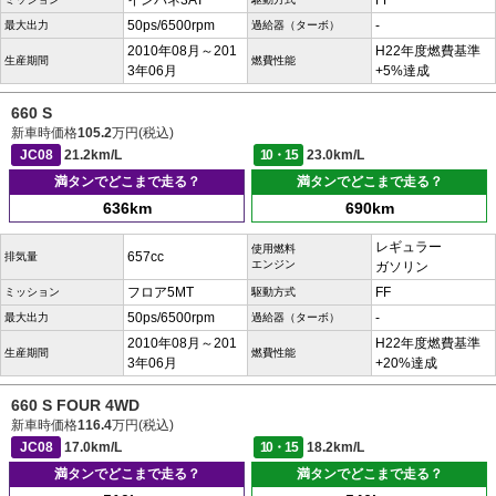
インパネ3AT
FF
50ps/6500rpm
-
最大出力
過給器（ターボ）
2010年08月～201
H22年度燃費基準
生産期間
燃費性能
3年06月
+5%達成
660 S
新車時価格
105.2
万円(税込)
JC08
21.2km/L
10・15
23.0km/L
満タンでどこまで走る？
満タンでどこまで走る？
636km
690km
レギュラー
使用燃料
657cc
排気量
エンジン
ガソリン
フロア5MT
FF
ミッション
駆動方式
50ps/6500rpm
-
最大出力
過給器（ターボ）
2010年08月～201
H22年度燃費基準
生産期間
燃費性能
3年06月
+20%達成
660 S FOUR 4WD
新車時価格
116.4
万円(税込)
JC08
17.0km/L
10・15
18.2km/L
満タンでどこまで走る？
満タンでどこまで走る？