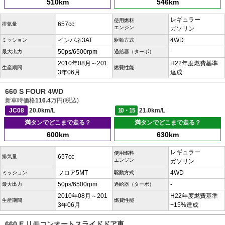
510km
546km
レギュラー
使用燃料
657cc
排気量
エンジン
ガソリン
インパネ3AT
4WD
ミッション
駆動方式
50ps/6500rpm
-
最大出力
過給器（ターボ）
2010年08月～201
H22年度燃費基準
生産期間
燃費性能
3年06月
達成
660 S FOUR 4WD
新車時価格
116.4
万円(税込)
JC08
20.0km/L
10・15
21.0km/L
満タンでどこまで走る？
満タンでどこまで走る？
600km
630km
レギュラー
使用燃料
657cc
排気量
エンジン
ガソリン
フロア5MT
4WD
ミッション
駆動方式
50ps/6500rpm
-
最大出力
過給器（ターボ）
2010年08月～201
H22年度燃費基準
生産期間
燃費性能
3年06月
+15%達成
660 E リモコンオートスライドドア車