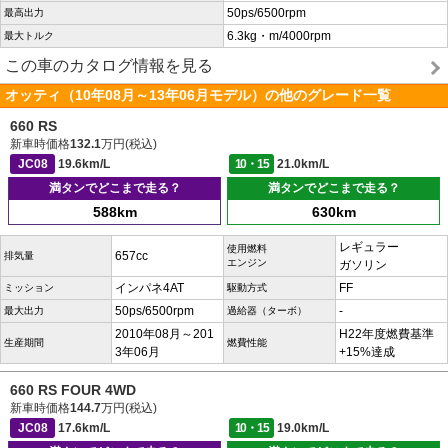
50ps/6500rpm
最高出力
6.3kg・m/4000rpm
最大トルク
この車のカタログ情報を見る
オッティ（10年08月～13年06月モデル）の他のグレード一覧
660 RS
新車時価格
132.1
万円(税込)
JC08
19.6km/L
10・15
21.0km/L
満タンでどこまで走る？
満タンでどこまで走る？
588km
630km
レギュラー
使用燃料
657cc
排気量
エンジン
ガソリン
インパネ4AT
FF
ミッション
駆動方式
50ps/6500rpm
-
最大出力
過給器（ターボ）
2010年08月～201
H22年度燃費基準
生産期間
燃費性能
3年06月
+15%達成
660 RS FOUR 4WD
新車時価格
144.7
万円(税込)
JC08
17.6km/L
10・15
19.0km/L