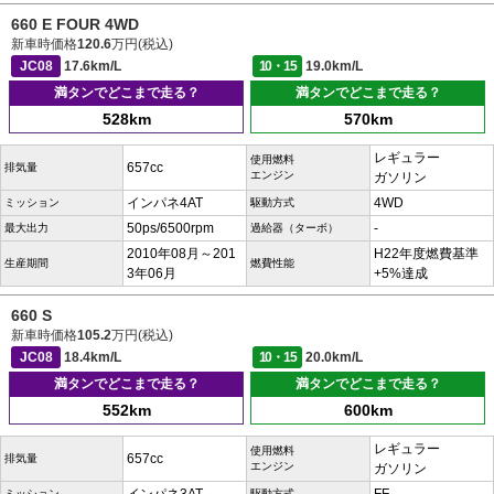
660 E FOUR 4WD
新車時価格
120.6
万円(税込)
JC08
17.6km/L
10・15
19.0km/L
満タンでどこまで走る？
満タンでどこまで走る？
528km
570km
レギュラー
使用燃料
657cc
排気量
エンジン
ガソリン
インパネ4AT
4WD
ミッション
駆動方式
50ps/6500rpm
-
最大出力
過給器（ターボ）
2010年08月～201
H22年度燃費基準
生産期間
燃費性能
3年06月
+5%達成
660 S
新車時価格
105.2
万円(税込)
JC08
18.4km/L
10・15
20.0km/L
満タンでどこまで走る？
満タンでどこまで走る？
552km
600km
レギュラー
使用燃料
657cc
排気量
エンジン
ガソリン
ミッション
駆動方式