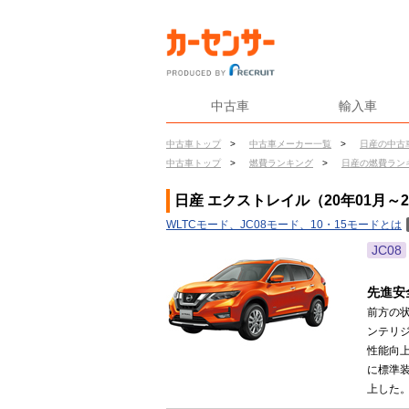
中古車
輸入車
中古車トップ
>
中古車メーカー一覧
>
日産の中古
中古車トップ
>
燃費ランキング
>
日産の燃費ラン
日産 エクストレイル（20年01月～
WLTCモード、JC08モード、10・15モードとは
JC08
先進安
前方の
ンテリ
性能向
に標準
上した。（