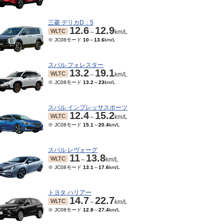
三菱 デリカD：5
12.6
12.9
WLTC
～
km/L
※ JC08モード
10
～
13.6
km/L
スバル フォレスター
13.2
19.1
WLTC
～
km/L
※ JC08モード
13.2
～
23
km/L
スバル インプレッサスポーツ
12.4
15.2
WLTC
～
km/L
※ JC08モード
15.1
～
20.4
km/L
スバル レヴォーグ
06～2017/11
2015/12～2017/05
2014/04～2015/11
201
11
13.8
5.6
20.8
15.6
20.6
13.8
20.6
JC08
JC08
JC08
～
km/L
～
km/L
～
km/L
WLTC
～
km/L
※ JC08モード
13.1
～
17.6
km/L
トヨタ ハリアー
14.7
22.7
WLTC
～
km/L
※ JC08モード
12.8
～
27.4
km/L