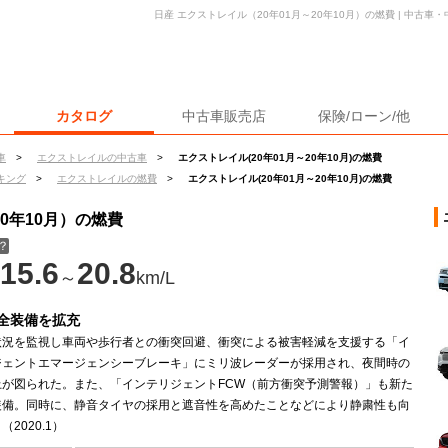
日産 エクストレイル（20年01月～20年10月）の燃費 | 中古
カタログ
中古車販売店
保険/ローン/他
車
>
エクストレイルの中古車
>
エクストレイル(20年01月～20年10月)の燃費
キング
>
エクストレイルの燃費
>
エクストレイル(20年01月～20年10月)の燃費
20年10月）の燃費
？
15.6
20.8
～
km/L
全装備を拡充
状況を監視し車両や歩行者との衝突回避、衝突による被害軽減を支援する「イ
ジェントエマージェンシーブレーキ」にミリ波レーダーが採用され、夜間時の
上が図られた。また、「インテリジェントFCW（前方衝突予測警報）」も新た
装備。同時に、静音タイヤの採用と遮音性を高めたことなどにより静粛性も向
2020.1）