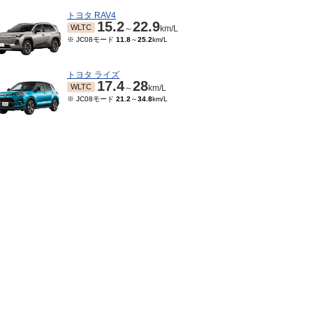
トヨタ RAV4
15.2
22.9
WLTC
～
km/L
※ JC08モード
11.8
～
25.2
km/L
トヨタ ライズ
17.4
28
WLTC
～
km/L
※ JC08モード
21.2
～
34.8
km/L