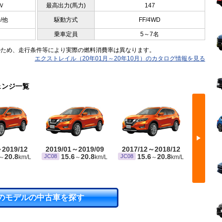
Ｖ
最高出力(馬力)
147
0/他
駆動方式
FF/4WD
乗車定員
5～7名
のため、走行条件等により実際の燃料消費率は異なります。
エクストレイル（20年01月～20年10月）のカタログ情報を見る
ェンジ一覧
▶
～2019/12
2019/01～2019/09
2017/12～2018/12
2017/
20.8
15.6
20.8
15.6
20.8
1
JC08
JC08
JC08
～
km/L
～
km/L
～
km/L
のモデルの中古車を探す