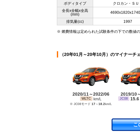
ボディタイプ
クロカン・ＳＵ
全長x全幅x全高
4690x1820x174
(mm)
排気量(cc)
1997
※ 燃費情報は定められた試験条件の下での数値
（20年01月～20年10月）のマイナーチ
2020/11～2022/06
2019/10
15.6
WLTC
JC08
km/L
※ JC08モード
17
～
18.2
km/L
こ