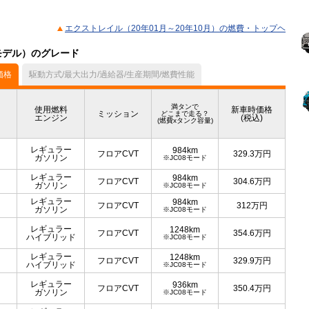
エクストレイル（20年01月～20年10月）の燃費・トップヘ
月モデル）のグレード
価格
駆動方式/最大出力/過給器/生産期間/燃費性能
満タンで
使用燃料
新車時価格
ミッション
どこまで走る？
エンジン
(税込)
(燃費xタンク容量)
レギュラー
984km
フロアCVT
329.3
万円
ガソリン
※JC08モード
レギュラー
984km
フロアCVT
304.6
万円
ガソリン
※JC08モード
レギュラー
984km
フロアCVT
312
万円
ガソリン
※JC08モード
レギュラー
1248km
フロアCVT
354.6
万円
ハイブリッド
※JC08モード
レギュラー
1248km
フロアCVT
329.9
万円
ハイブリッド
※JC08モード
レギュラー
936km
フロアCVT
350.4
万円
ガソリン
※JC08モード