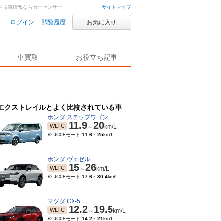
車・中古車情報ならカーセンサー
サイトマップ
ログイン
閲覧履歴
お気に入り
車買取
お役立ち記事
エクストレイルとよく比較されている車
ホンダ ステップワゴン
11.9
20
WLTC
～
km/L
※ JC08モード
11.6
～
25
km/L
ホンダ ヴェゼル
15
26
WLTC
～
km/L
※ JC08モード
17.6
～
30.4
km/L
マツダ CX-5
12.2
19.5
WLTC
～
km/L
※ JC08モード
14.2
～
21
km/L