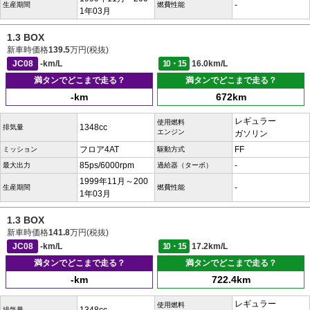
-
生産期間
燃費性能
1年03月
1.3 BOX
新車時価格
139.5
万円(税抜)
JC08
-km/L
10・15
16.0km/L
満タンでどこまで走る？
満タンでどこまで走る？
-km
672km
レギュラー
使用燃料
1348cc
排気量
エンジン
ガソリン
フロア4AT
FF
ミッション
駆動方式
85ps/6000rpm
-
最大出力
過給器（ターボ）
1999年11月～200
-
生産期間
燃費性能
1年03月
1.3 BOX
新車時価格
141.8
万円(税抜)
JC08
-km/L
10・15
17.2km/L
満タンでどこまで走る？
満タンでどこまで走る？
-km
722.4km
レギュラー
使用燃料
排気量