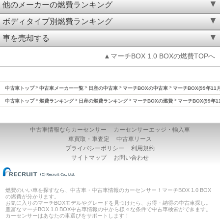
他のメーカーの燃費ランキング
ボディタイプ別燃費ランキング
車を売却する
▲マーチBOX 1.0 BOXの燃費TOPへ
中古車トップ
中古車メーカー一覧
日産の中古車
マーチBOXの中古車
マーチBOX(99年11
中古車トップ
燃費ランキング
日産の燃費ランキング
マーチBOXの燃費
マーチBOX(99年1
中古車情報ならカーセンサー
カーセンサーエッジ・輸入車
車買取・車査定
中古車リース
プライバシーポリシー
利用規約
サイトマップ
お問い合わせ
燃費のいい車を探すなら、中古車・中古車情報のカーセンサー！マーチBOX 1.0 BOX
の燃費が分かります。
お気に入りのマーチBOXモデルやグレードを見つけたら、お得・納得の中古車探し。
豊富なマーチBOX 1.0 BOX中古車情報の中から様々な条件で中古車検索ができます。
カーセンサーはあなたの車選びをサポートします！