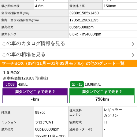
4.6m
150mm
最小回転半径
最低地上高
3980x1585x1450
全長x全幅x全高(mm)
1705x1290x1195
室内 全長x全幅x全高(mm)
60ps/6000rpm
最高出力
8.6kg・m/4000rpm
最大トルク
この車のカタログ情報を見る
この車の相場を見る
マーチBOX（99年11月～01年03月モデル）の他のグレード一覧
1.0 BOX
新車時価格
128.8
万円(税抜)
JC08
-km/L
10・15
18.0km/L
満タンでどこまで走る？
満タンでどこまで走る？
-km
756km
レギュラー
使用燃料
997cc
排気量
エンジン
ガソリン
フロアCVT
FF
ミッション
駆動方式
60ps/6000rpm
-
最大出力
過給器（ターボ）
1999年11月～200