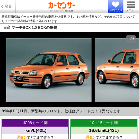
戻る
お気に入り
メニュー
新車時価格はメーカー発表当時の車両本体価格です。また基本情報など、その他の項目について
もメーカー発表時の情報に基いています。
日産 マーチBOX 1.0 BOXの燃費
1/3
99年(H11)11月、新型時のフロント。仕様はグレードにより異なります
JC08モード
10・15モード
-km/L(42L)
16.6km/L(42L)
満タン
でどこまで走る？
満タン
でどこまで走る？