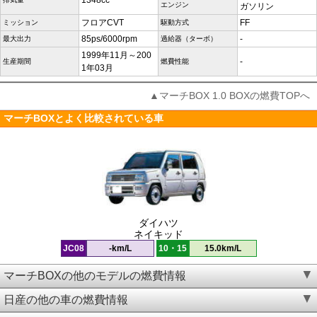
1348cc
エンジン
ガソリン
フロアCVT
FF
ミッション
駆動方式
85ps/6000rpm
-
最大出力
過給器（ターボ）
1999年11月～200
-
生産期間
燃費性能
1年03月
▲マーチBOX 1.0 BOXの燃費TOPへ
マーチBOXとよく比較されている車
ダイハツ
ネイキッド
JC08
-km/L
10・15
15.0km/L
マーチBOXの他のモデルの燃費情報
日産の他の車の燃費情報