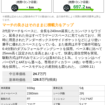
（燃費×タンク容量）
（燃費×タンク容量）
-
697.2
km
km
※燃費は定められた試験条件の下での数値のため、走行条件等により実際の燃料消費率は異な
ります。
マーチの良さはそのままに積載力をアップ
2代目マーチをベースに、全長を240mm延長したコンパクトなワゴ
ン。延長された分はすべてラゲージスペースに充てられており、同
時に用意されたアンダーボックスやサイドポケットなどにより使い
勝手に優れたスペースとなっている。また後席は片手で操作可能な
6:4分割のダブルフォールディングシートを採用。ベース車に比べて
25mm高く設定された全高とあいまって、快適な居住空間を実現。
駆動方式はFFのみでエンジンは直4の1Lと1.3L。ミッションはハイ
パーCVTと4ATから選べる。専用ボディカラー（4色）や専用シート
地を採用し、ベースモデルとの差別化も図られた。（1999.11）
中古車価格
24.7
万円
126.5
万円(税抜)
新車時価格
930kg
5名
車両重量
乗車定員
2360mm
2列
ホイールベース
シート列数
FF
フロア4AT
駆動方式
ミッション
フロア
5ドア
ミッション位置
ドア数