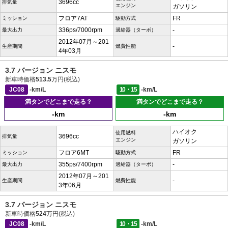
3696cc
排気量
エンジン
ガソリン
フロア7AT
FR
ミッション
駆動方式
336ps/7000rpm
-
最大出力
過給器（ターボ）
2012年07月～201
-
生産期間
燃費性能
4年03月
3.7 バージョン ニスモ
新車時価格
513.5
万円(税込)
JC08
-km/L
10・15
-km/L
満タンでどこまで走る？
満タンでどこまで走る？
-km
-km
ハイオク
使用燃料
3696cc
排気量
エンジン
ガソリン
フロア6MT
FR
ミッション
駆動方式
355ps/7400rpm
-
最大出力
過給器（ターボ）
2012年07月～201
-
生産期間
燃費性能
3年06月
3.7 バージョン ニスモ
新車時価格
524
万円(税込)
JC08
-km/L
10・15
-km/L