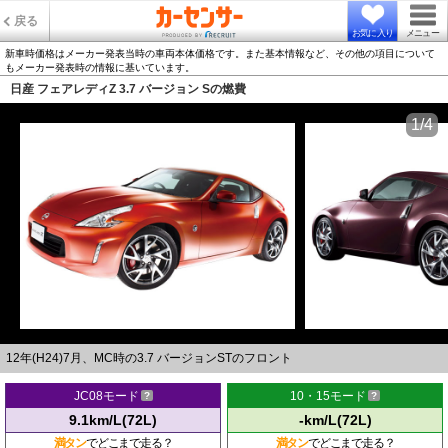
戻る
お気に入り
メニュー
新車時価格はメーカー発表当時の車両本体価格です。また基本情報など、その他の項目について
もメーカー発表時の情報に基いています。
日産 フェアレディZ 3.7 バージョン Sの燃費
1/4
12年(H24)7月、MC時の3.7 バージョンSTのフロント
JC08モード
10・15モード
9.1km/L(72L)
-km/L(72L)
満タン
でどこまで走る？
満タン
でどこまで走る？