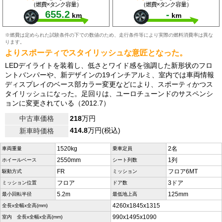
（燃費×タンク容量）
（燃費×タンク容量）
655.2
-
km
km
※燃費は定められた試験条件の下での数値のため、走行条件等により実際の燃料消費率は異な
ります。
よりスポーティでスタイリッシュな意匠となった。
LEDデイライトを装着し、低さとワイド感を強調した新形状のフロ
ントバンパーや、新デザインの19インチアルミ、室内では車両情報
ディスプレイのベース部カラー変更などにより、スポーティかつス
タイリッシュになった。足回りは、ユーロチューンドのサスペンシ
ョンに変更されている（2012.7）
中古車価格
218
万円
414.8
万円(税込)
新車時価格
1520kg
2名
車両重量
乗車定員
2550mm
1列
ホイールベース
シート列数
FR
フロア6MT
駆動方式
ミッション
フロア
3ドア
ミッション位置
ドア数
5.2m
125mm
最小回転半径
最低地上高
4260x1845x1315
全長x全幅x全高(mm)
990x1495x1090
室内 全長x全幅x全高(mm)