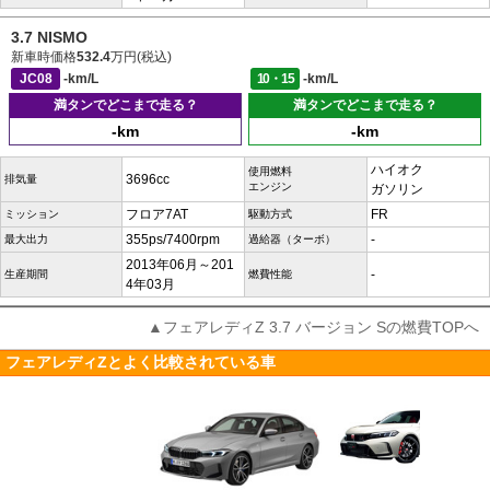
3.7 NISMO
新車時価格
532.4
万円(税込)
JC08
-km/L
10・15
-km/L
満タンでどこまで走る？
満タンでどこまで走る？
-km
-km
ハイオク
使用燃料
3696cc
排気量
エンジン
ガソリン
フロア7AT
FR
ミッション
駆動方式
355ps/7400rpm
-
最大出力
過給器（ターボ）
2013年06月～201
-
生産期間
燃費性能
4年03月
▲フェアレディZ 3.7 バージョン Sの燃費TOPへ
フェアレディZとよく比較されている車