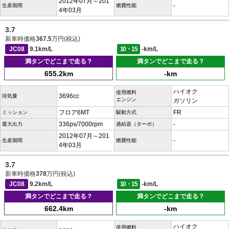
2012年07月～201
-
生産期間
燃費性能
4年03月
3.7
新車時価格
367.5
万円(税込)
JC08
9.1km/L
10・15
-km/L
満タンでどこまで走る？
満タンでどこまで走る？
655.2km
-km
ハイオク
使用燃料
3696cc
排気量
エンジン
ガソリン
フロア6MT
FR
ミッション
駆動方式
336ps/7000rpm
-
最大出力
過給器（ターボ）
2012年07月～201
-
生産期間
燃費性能
4年03月
3.7
新車時価格
378
万円(税込)
JC08
9.2km/L
10・15
-km/L
満タンでどこまで走る？
満タンでどこまで走る？
662.4km
-km
ハイオク
使用燃料