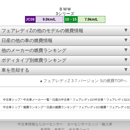
ＢＭＷ
3シリーズ
JC08
9.9km/L
10・15
7.9km/L
フェアレディZの他のモデルの燃費情報
日産の他の車の燃費情報
他のメーカーの燃費ランキング
ボディタイプ別燃費ランキング
車を売却する
▲フェアレディZ 3.7 バージョン Sの燃費TOPへ
中古車トップ
中古車メーカー一覧
日産の中古車
フェアレディZの中古車
フェアレディZ(12
中古車トップ
燃費ランキング
日産の燃費ランキング
フェアレディZの燃費
フェアレディZ(1
中古車情報ならカーセンサー
カーセンサーエッジ・輸入車
車買取・車査定
中古車リース