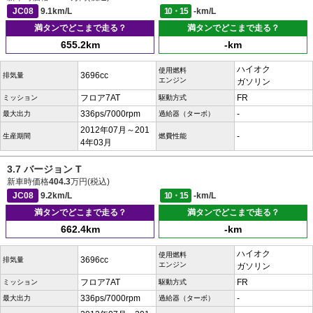
JC08
9.1km/L
10・15
-km/L
満タンでどこまで走る？
満タンでどこまで走る？
655.2km
-km
ハイオク
使用燃料
3696cc
排気量
エンジン
ガソリン
フロア7AT
FR
ミッション
駆動方式
336ps/7000rpm
-
最大出力
過給器（ターボ）
2012年07月～201
-
生産期間
燃費性能
4年03月
3.7 バージョン T
新車時価格
404.3
万円(税込)
JC08
9.2km/L
10・15
-km/L
満タンでどこまで走る？
満タンでどこまで走る？
662.4km
-km
ハイオク
使用燃料
3696cc
排気量
エンジン
ガソリン
フロア7AT
FR
ミッション
駆動方式
336ps/7000rpm
-
最大出力
過給器（ターボ）