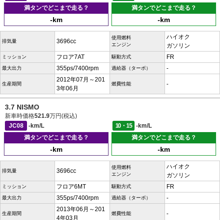
満タンでどこまで走る？
満タンでどこまで走る？
-km
-km
ハイオク
使用燃料
3696cc
排気量
エンジン
ガソリン
フロア7AT
FR
ミッション
駆動方式
355ps/7400rpm
-
最大出力
過給器（ターボ）
2012年07月～201
-
生産期間
燃費性能
3年06月
3.7 NISMO
新車時価格
521.9
万円(税込)
JC08
-km/L
10・15
-km/L
満タンでどこまで走る？
満タンでどこまで走る？
-km
-km
ハイオク
使用燃料
3696cc
排気量
エンジン
ガソリン
フロア6MT
FR
ミッション
駆動方式
355ps/7400rpm
-
最大出力
過給器（ターボ）
2013年06月～201
-
生産期間
燃費性能
4年03月