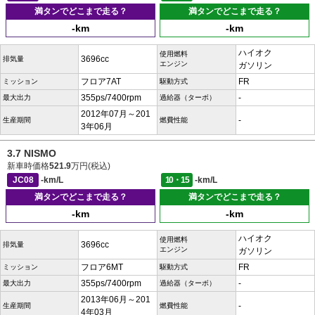
満タンでどこまで走る？
満タンでどこまで走る？
-km
-km
ハイオク
使用燃料
3696cc
排気量
エンジン
ガソリン
フロア7AT
FR
ミッション
駆動方式
355ps/7400rpm
-
最大出力
過給器（ターボ）
2012年07月～201
-
生産期間
燃費性能
3年06月
3.7 NISMO
新車時価格
521.9
万円(税込)
JC08
-km/L
10・15
-km/L
満タンでどこまで走る？
満タンでどこまで走る？
-km
-km
ハイオク
使用燃料
3696cc
排気量
エンジン
ガソリン
フロア6MT
FR
ミッション
駆動方式
355ps/7400rpm
-
最大出力
過給器（ターボ）
2013年06月～201
-
生産期間
燃費性能
4年03月