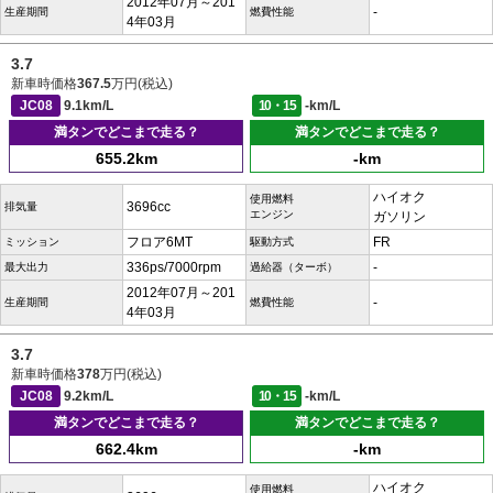
2012年07月～201
-
生産期間
燃費性能
4年03月
3.7
新車時価格
367.5
万円(税込)
JC08
9.1km/L
10・15
-km/L
満タンでどこまで走る？
満タンでどこまで走る？
655.2km
-km
ハイオク
使用燃料
3696cc
排気量
エンジン
ガソリン
フロア6MT
FR
ミッション
駆動方式
336ps/7000rpm
-
最大出力
過給器（ターボ）
2012年07月～201
-
生産期間
燃費性能
4年03月
3.7
新車時価格
378
万円(税込)
JC08
9.2km/L
10・15
-km/L
満タンでどこまで走る？
満タンでどこまで走る？
662.4km
-km
ハイオク
使用燃料