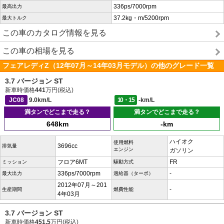
336ps/7000rpm
最高出力
37.2kg・m/5200rpm
最大トルク
この車のカタログ情報を見る
この車の相場を見る
フェアレディZ（12年07月～14年03月モデル）の他のグレード一覧
3.7 バージョン ST
新車時価格
441
万円(税込)
JC08
9.0km/L
10・15
-km/L
満タンでどこまで走る？
満タンでどこまで走る？
648km
-km
ハイオク
使用燃料
3696cc
排気量
エンジン
ガソリン
フロア6MT
FR
ミッション
駆動方式
336ps/7000rpm
-
最大出力
過給器（ターボ）
2012年07月～201
-
生産期間
燃費性能
4年03月
3.7 バージョン ST
新車時価格
451.5
万円(税込)