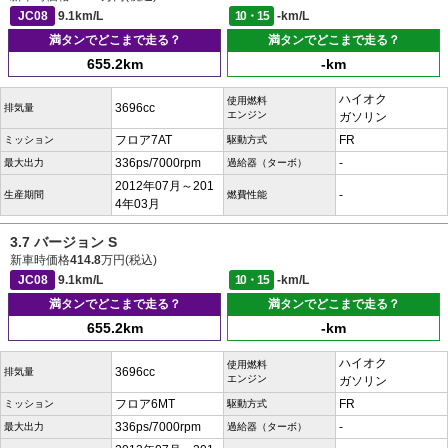
JC08
9.1km/L
10・15
-km/L
満タンでどこまで走る？
満タンでどこまで走る？
655.2km
-km
ハイオク
使用燃料
3696cc
排気量
エンジン
ガソリン
フロア7AT
FR
ミッション
駆動方式
336ps/7000rpm
-
最大出力
過給器（ターボ）
2012年07月～201
-
生産期間
燃費性能
4年03月
3.7 バージョン S
新車時価格
414.8
万円(税込)
JC08
9.1km/L
10・15
-km/L
満タンでどこまで走る？
満タンでどこまで走る？
655.2km
-km
ハイオク
使用燃料
3696cc
排気量
エンジン
ガソリン
フロア6MT
FR
ミッション
駆動方式
336ps/7000rpm
-
最大出力
過給器（ターボ）