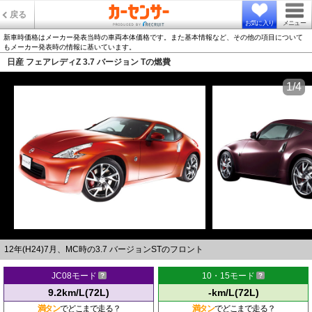
戻る
お気に入り
メニュー
新車時価格はメーカー発表当時の車両本体価格です。また基本情報など、その他の項目について
もメーカー発表時の情報に基いています。
日産 フェアレディZ 3.7 バージョン Tの燃費
1/4
12年(H24)7月、MC時の3.7 バージョンSTのフロント
JC08モード
10・15モード
9.2km/L(72L)
-km/L(72L)
満タン
でどこまで走る？
満タン
でどこまで走る？