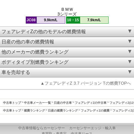
ＢＭＷ
3シリーズ
JC08
9.9km/L
10・15
7.9km/L
フェアレディZの他のモデルの燃費情報
日産の他の車の燃費情報
他のメーカーの燃費ランキング
ボディタイプ別燃費ランキング
車を売却する
▲フェアレディZ 3.7 バージョン Tの燃費TOPへ
中古車トップ
中古車メーカー一覧
日産の中古車
フェアレディZの中古車
フェアレディZ(12
中古車トップ
燃費ランキング
日産の燃費ランキング
フェアレディZの燃費
フェアレディZ(1
中古車情報ならカーセンサー
カーセンサーエッジ・輸入車
車買取・車査定
中古車リース