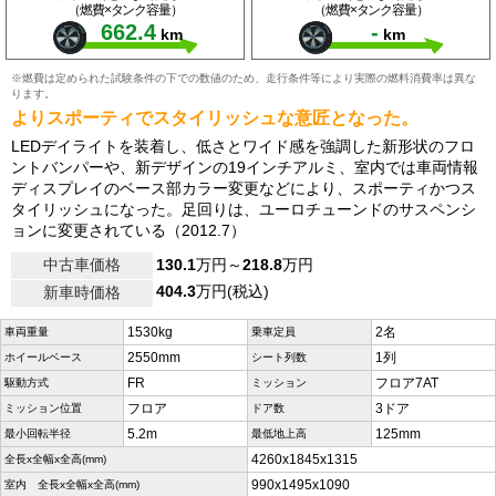
（燃費×タンク容量）
（燃費×タンク容量）
662.4
-
km
km
※燃費は定められた試験条件の下での数値のため、走行条件等により実際の燃料消費率は異な
ります。
よりスポーティでスタイリッシュな意匠となった。
LEDデイライトを装着し、低さとワイド感を強調した新形状のフロ
ントバンパーや、新デザインの19インチアルミ、室内では車両情報
ディスプレイのベース部カラー変更などにより、スポーティかつス
タイリッシュになった。足回りは、ユーロチューンドのサスペンシ
ョンに変更されている（2012.7）
中古車価格
130.1
万円～
218.8
万円
404.3
万円(税込)
新車時価格
1530kg
2名
車両重量
乗車定員
2550mm
1列
ホイールベース
シート列数
FR
フロア7AT
駆動方式
ミッション
フロア
3ドア
ミッション位置
ドア数
5.2m
125mm
最小回転半径
最低地上高
4260x1845x1315
全長x全幅x全高(mm)
990x1495x1090
室内 全長x全幅x全高(mm)