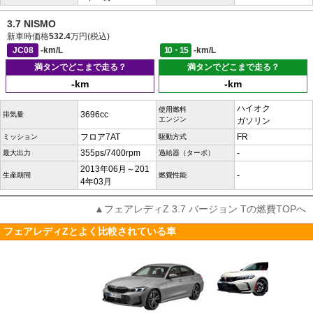
3.7 NISMO
新車時価格
532.4
万円(税込)
JC08
-km/L
10・15
-km/L
満タンでどこまで走る？
満タンでどこまで走る？
-km
-km
ハイオク
使用燃料
3696cc
排気量
エンジン
ガソリン
フロア7AT
FR
ミッション
駆動方式
355ps/7400rpm
-
最大出力
過給器（ターボ）
2013年06月～201
-
生産期間
燃費性能
4年03月
▲フェアレディZ 3.7 バージョン Tの燃費TOPへ
フェアレディZとよく比較されている車