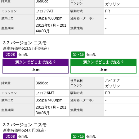
3696cc
排気量
エンジン
ガソリン
フロア7AT
FR
ミッション
駆動方式
336ps/7000rpm
-
最大出力
過給器（ターボ）
2012年07月～201
-
生産期間
燃費性能
4年03月
3.7 バージョン ニスモ
新車時価格
513.5
万円(税込)
JC08
-km/L
10・15
-km/L
満タンでどこまで走る？
満タンでどこまで走る？
-km
-km
ハイオク
使用燃料
3696cc
排気量
エンジン
ガソリン
フロア6MT
FR
ミッション
駆動方式
355ps/7400rpm
-
最大出力
過給器（ターボ）
2012年07月～201
-
生産期間
燃費性能
3年06月
3.7 バージョン ニスモ
新車時価格
524
万円(税込)
JC08
-km/L
10・15
-km/L