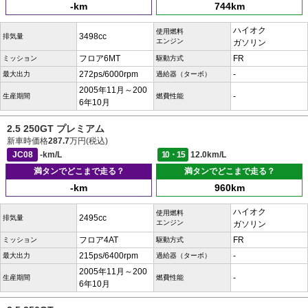
-km
744km
ハイオク
使用燃料
3498cc
排気量
エンジン
ガソリン
フロア6MT
FR
ミッション
駆動方式
272ps/6000rpm
-
最大出力
過給器（ターボ）
2005年11月～200
-
生産期間
燃費性能
6年10月
2.5 250GT プレミアム
新車時価格
287.7
万円(税込)
JC08
-km/L
10・15
12.0km/L
満タンでどこまで走る？
満タンでどこまで走る？
-km
960km
ハイオク
使用燃料
2495cc
排気量
エンジン
ガソリン
フロア4AT
FR
ミッション
駆動方式
215ps/6400rpm
-
最大出力
過給器（ターボ）
2005年11月～200
-
生産期間
燃費性能
6年10月