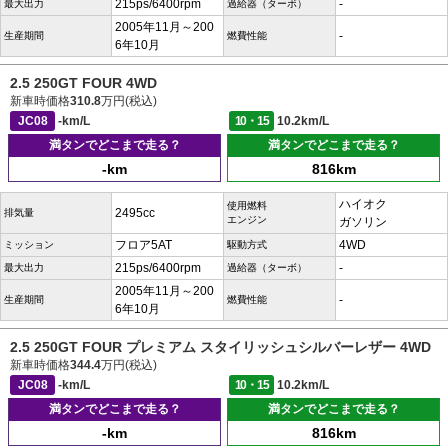
215ps/6400rpm
-
最大出力
過給器（ターボ）
2005年11月～200
-
生産期間
燃費性能
6年10月
2.5 250GT FOUR 4WD
新車時価格
310.8
万円(税込)
JC08
-km/L
10・15
10.2km/L
満タンでどこまで走る？
満タンでどこまで走る？
-km
816km
ハイオク
使用燃料
2495cc
排気量
エンジン
ガソリン
フロア5AT
4WD
ミッション
駆動方式
215ps/6400rpm
-
最大出力
過給器（ターボ）
2005年11月～200
-
生産期間
燃費性能
6年10月
2.5 250GT FOUR プレミアム スタイリッシュシルバーレザー 4WD
新車時価格
344.4
万円(税込)
JC08
-km/L
10・15
10.2km/L
満タンでどこまで走る？
満タンでどこまで走る？
-km
816km