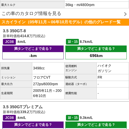
36kg・m/4800rpm
最大トルク
この車のカタログ情報を見る
スカイライン（05年11月～06年10月モデル）の他のグレード一覧
3.5 350GT-8
新車時価格
414.8
万円(税込)
JC08
-km/L
10・15
8.7km/L
満タンでどこまで走る？
満タンでどこまで走る？
-km
696km
ハイオク
使用燃料
3498cc
排気量
エンジン
ガソリン
フロアCVT
FR
ミッション
駆動方式
272ps/6000rpm
-
最大出力
過給器（ターボ）
2005年11月～200
-
生産期間
燃費性能
6年10月
3.5 350GTプレミアム
新車時価格
339.2
万円(税込)
JC08
-km/L
10・15
9.3km/L
満タンでどこまで走る？
満タンでどこまで走る？