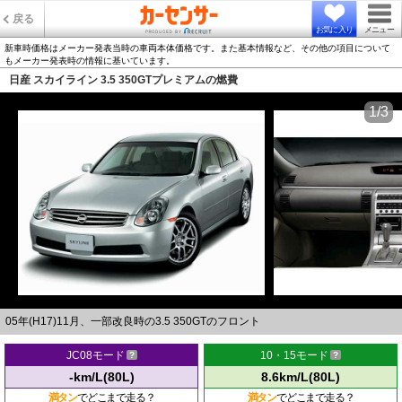
戻る
お気に入り
メニュー
新車時価格はメーカー発表当時の車両本体価格です。また基本情報など、その他の項目について
もメーカー発表時の情報に基いています。
日産 スカイライン 3.5 350GTプレミアムの燃費
1/3
05年(H17)11月、一部改良時の3.5 350GTのフロント
JC08モード
10・15モード
-km/L(80L)
8.6km/L(80L)
満タン
でどこまで走る？
満タン
でどこまで走る？