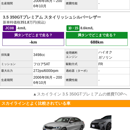
2006年06月～200
-
生産期間
燃費性能
6年10月
3.5 350GTプレミアム スタイリッシュシルバーレザー
新車時価格
351.8
万円(税込)
JC08
-km/L
10・15
8.6km/L
満タンでどこまで走る？
満タンでどこまで走る？
-km
688km
ハイオク
使用燃料
3498cc
排気量
エンジン
ガソリン
フロア5AT
FR
ミッション
駆動方式
272ps/6000rpm
-
最大出力
過給器（ターボ）
2006年06月～200
-
生産期間
燃費性能
6年10月
▲スカイライン 3.5 350GTプレミアムの燃費TOPへ
スカイラインとよく比較されている車