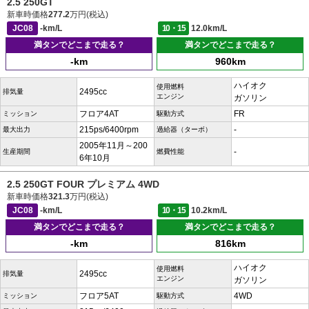
2.5 250GT
新車時価格
277.2
万円(税込)
JC08
-km/L
10・15
12.0km/L
満タンでどこまで走る？
満タンでどこまで走る？
-km
960km
ハイオク
使用燃料
2495cc
排気量
エンジン
ガソリン
フロア4AT
FR
ミッション
駆動方式
215ps/6400rpm
-
最大出力
過給器（ターボ）
2005年11月～200
-
生産期間
燃費性能
6年10月
2.5 250GT FOUR プレミアム 4WD
新車時価格
321.3
万円(税込)
JC08
-km/L
10・15
10.2km/L
満タンでどこまで走る？
満タンでどこまで走る？
-km
816km
ハイオク
使用燃料
2495cc
排気量
エンジン
ガソリン
フロア5AT
4WD
ミッション
駆動方式