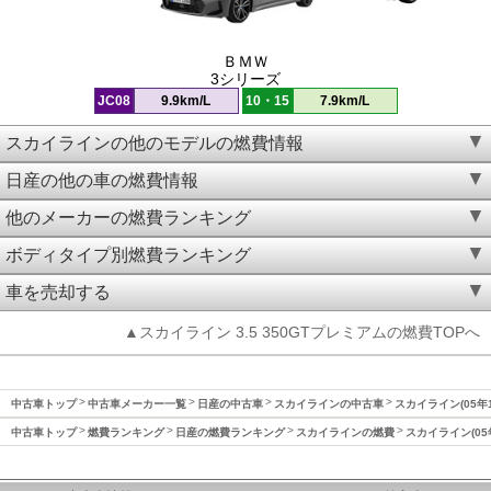
ＢＭＷ
3シリーズ
JC08
9.9km/L
10・15
7.9km/L
スカイラインの他のモデルの燃費情報
日産の他の車の燃費情報
他のメーカーの燃費ランキング
ボディタイプ別燃費ランキング
車を売却する
▲スカイライン 3.5 350GTプレミアムの燃費TOPへ
中古車トップ
中古車メーカー一覧
日産の中古車
スカイラインの中古車
スカイライン(05年
中古車トップ
燃費ランキング
日産の燃費ランキング
スカイラインの燃費
スカイライン(05