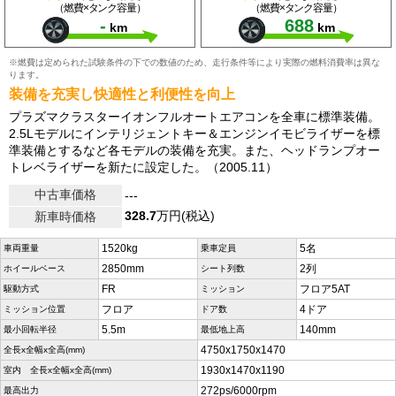
（燃費×タンク容量）
（燃費×タンク容量）
-
688
km
km
※燃費は定められた試験条件の下での数値のため、走行条件等により実際の燃料消費率は異な
ります。
装備を充実し快適性と利便性を向上
プラズマクラスターイオンフルオートエアコンを全車に標準装備。
2.5Lモデルにインテリジェントキー＆エンジンイモビライザーを標
準装備とするなど各モデルの装備を充実。また、ヘッドランプオー
トレベライザーを新たに設定した。（2005.11）
中古車価格
---
328.7
万円(税込)
新車時価格
1520kg
5名
車両重量
乗車定員
2850mm
2列
ホイールベース
シート列数
FR
フロア5AT
駆動方式
ミッション
フロア
4ドア
ミッション位置
ドア数
5.5m
140mm
最小回転半径
最低地上高
4750x1750x1470
全長x全幅x全高(mm)
1930x1470x1190
室内 全長x全幅x全高(mm)
272ps/6000rpm
最高出力