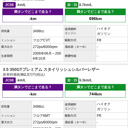
JC08
-km/L
10・15
8.7km/L
満タンでどこまで走る？
満タンでどこまで走る？
-km
696km
ハイオク
使用燃料
3498cc
排気量
エンジン
ガソリン
フロアCVT
FR
ミッション
駆動方式
272ps/6000rpm
-
最大出力
過給器（ターボ）
2006年06月～200
-
生産期間
燃費性能
6年10月
3.5 350GTプレミアム スタイリッシュシルバーレザー
新車時価格
362.3
万円(税込)
JC08
-km/L
10・15
9.3km/L
満タンでどこまで走る？
満タンでどこまで走る？
-km
744km
ハイオク
使用燃料
3498cc
排気量
エンジン
ガソリン
フロア6MT
FR
ミッション
駆動方式
272ps/6000rpm
-
最大出力
過給器（ターボ）