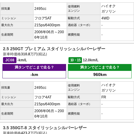
ハイオク
使用燃料
2495cc
排気量
エンジン
ガソリン
フロア5AT
4WD
ミッション
駆動方式
215ps/6400rpm
-
最大出力
過給器（ターボ）
2006年06月～200
-
生産期間
燃費性能
6年10月
2.5 250GT プレミアム スタイリッシュシルバーレザー
新車時価格
310.8
万円(税込)
JC08
-km/L
10・15
12.0km/L
満タンでどこまで走る？
満タンでどこまで走る？
-km
960km
ハイオク
使用燃料
2495cc
排気量
エンジン
ガソリン
フロア4AT
FR
ミッション
駆動方式
215ps/6400rpm
-
最大出力
過給器（ターボ）
2006年06月～200
-
生産期間
燃費性能
6年10月
3.5 350GT-8 スタイリッシュシルバーレザー
新車時価格
423.2
万円(税込)