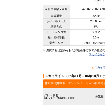
充実。ま
全長 x 全幅 x 全高
4750x1750x147
車両重量
1520kg
ホイールベース
2850mm
駆動方式
FR
ミッション位置
フロア
最小回転半径
5.5m
最大トルク
36kg・m/4800r
※ 燃費情報は定められた試験条件の下での数値
スカイライン
スカイラ
スカイライン（05年11月～06年10月
排気量/使用燃料・エンジン/ミッション/新車時
グレード名
排気量
WLTCモード燃費(タンク容量)