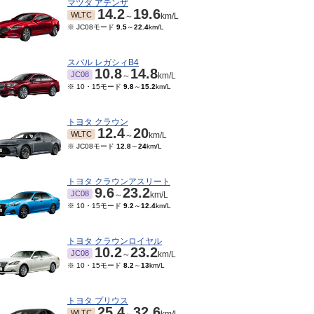
マツダ アテンザ
14.2
19.6
WLTC
～
km/L
※ JC08モード
9.5
～
22.4
km/L
スバル レガシィB4
10.8
14.8
JC08
～
km/L
※ 10・15モード
9.8
～
15.2
km/L
トヨタ クラウン
12.4
20
WLTC
～
km/L
※ JC08モード
12.8
～
24
km/L
トヨタ クラウンアスリート
9.6
23.2
JC08
～
km/L
※ 10・15モード
9.2
～
12.4
km/L
トヨタ クラウンロイヤル
10.2
23.2
JC08
～
km/L
※ 10・15モード
8.2
～
13
km/L
トヨタ プリウス
25.4
32.6
WLTC