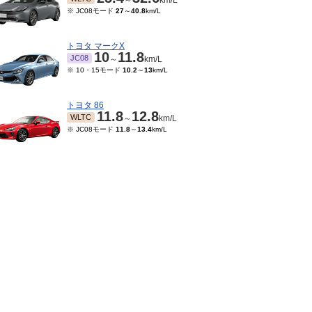
～
km/L
※ JC08モード
27
～
40.8
km/L
トヨタ マークX
10
11.8
JC08
～
km/L
※ 10・15モード
10.2
～
13
km/L
トヨタ 86
11.8
12.8
WLTC
～
km/L
※ JC08モード
11.8
～
13.4
km/L