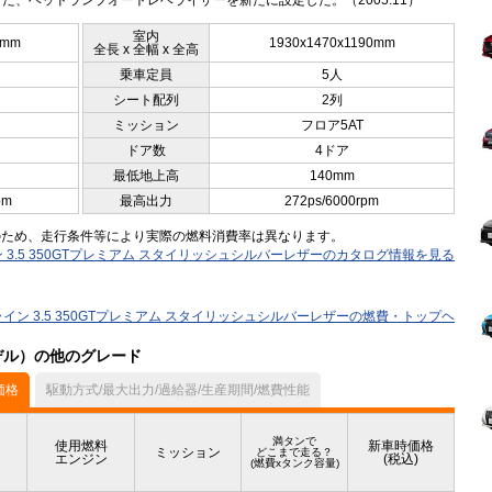
た、ヘッドランプオートレベライザーを新たに設定した。（2005.11）
室内
0mm
1930x1470x1190mm
全長 x 全幅 x 全高
乗車定員
5人
シート配列
2列
ミッション
フロア5AT
ドア数
4ドア
最低地上高
140mm
pm
最高出力
272ps/6000rpm
のため、走行条件等により実際の燃料消費率は異なります。
 3.5 350GTプレミアム スタイリッシュシルバーレザーのカタログ情報を見る
イン 3.5 350GTプレミアム スタイリッシュシルバーレザーの燃費・トップヘ
モデル）の他のグレード
価格
駆動方式/最大出力/過給器/生産期間/燃費性能
満タンで
使用燃料
新車時価格
ミッション
どこまで走る？
エンジン
(税込)
(燃費xタンク容量)