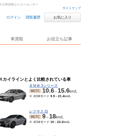
車・中古車情報ならカーセンサー
サイトマップ
ログイン
閲覧履歴
お気に入り
車買取
お役立ち記事
スカイラインとよく比較されている車
ＢＭＷ 3シリーズ
10.6
15.6
WLTC
～
km/L
※ JC08モード
9.9
～
21.4
km/L
レクサス IS
9
18
WLTC
～
km/L
※ JC08モード
10
～
23.2
km/L