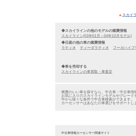
スカイラ
◆スカイラインの他のモデルの燃費情報
スカイライン(03年01月～04年10月モデル)
◆日産の他の車の燃費情報
ラティオ
ティーダラティオ
フーガハイブ
◆車を売却する
スカイラインの車買取・車査定
燃費のいい車を探すなら、中古車・中古車情報の
お気に入りのスカイラインモデルやグレードを見
中から様々な条件で中古車検索ができます。
カーセンサーはあなたの車選びをサポートし
中古車情報カーセンサー関連サイト