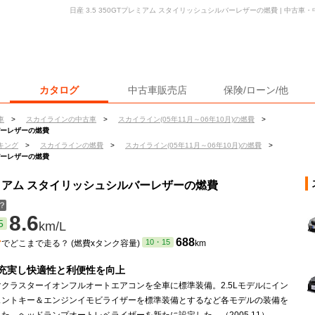
日産 3.5 350GTプレミアム スタイリッシュシルバーレザーの燃費 | 中古
カタログ
中古車販売店
保険/ローン/他
車
>
スカイラインの中古車
>
スカイライン(05年11月～06年10月)の燃費
>
ルバーレザーの燃費
キング
>
スカイラインの燃費
>
スカイライン(05年11月～06年10月)の燃費
>
ルバーレザーの燃費
プレミアム スタイリッシュシルバーレザーの燃費
？
8.6
5
km/L
ン
688
10・15
でどこまで走る？ (燃費xタンク容量)
km
充実し快適性と利便性を向上
クラスターイオンフルオートエアコンを全車に標準装備。2.5Lモデルにイン
ェントキー＆エンジンイモビライザーを標準装備とするなど各モデルの装備を